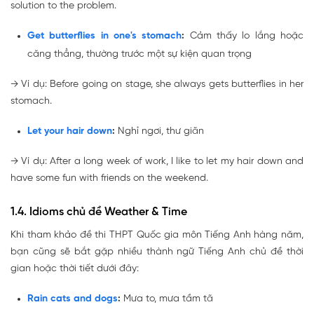
solution to the problem.
Get butterflies in one's stomach
:
Cảm thấy lo lắng hoặc
căng thẳng, thường trước một sự kiện quan trọng
→
Ví dụ: Before going on stage, she always
gets butterflies in her
stomach
.
Let your hair down
:
Nghỉ ngơi, thư giãn
→
Ví dụ: After a long week of work, I like to
let my hair down
and
have some fun with friends on the weekend.
1.4. Idioms chủ đề Weather & Time
Khi tham khảo đề thi THPT Quốc gia môn Tiếng Anh hàng năm,
bạn cũng sẽ bắt gặp nhiều thành ngữ Tiếng Anh chủ đề thời
gian hoặc thời tiết dưới đây:
Rain cats and dogs
:
Mưa to, mưa tầm tã