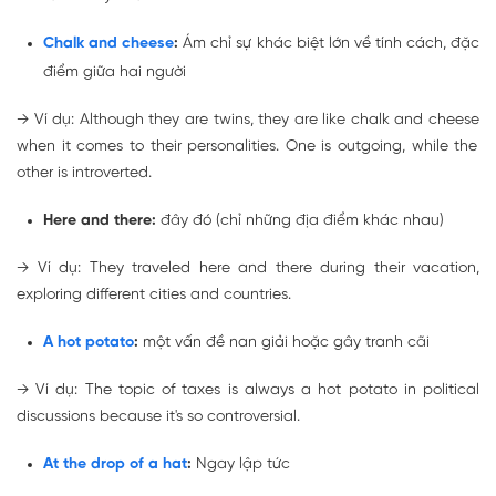
Chalk and cheese
:
Ám chỉ sự khác biệt lớn về tính cách, đặc
điểm giữa hai người
→
Ví dụ: Although they are twins, they are like
chalk and cheese
when it comes to their personalities. One is outgoing, while the
other is introverted.
Here and there:
đây đó (chỉ những địa điểm khác nhau)
→
Ví dụ: They traveled
here and there
during their vacation,
exploring different cities and countries.
A hot potato
:
một vấn đề nan giải hoặc gây tranh cãi
→
Ví dụ: The topic of taxes is always
a hot potato
in political
discussions because it's so controversial.
At the drop of a hat
:
Ngay lập tức