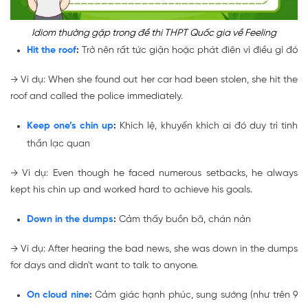
Idiom thường gặp trong đề thi THPT Quốc gia về Feeling
Hit the roof
:
Trở nên rất tức giận hoặc phát điên vì điều gì đó
→
Ví dụ: When she found out her car had been stolen, she
hit the
roof
and called the police immediately.
Keep one’s chin up
:
Khích lệ, khuyến khích ai đó duy trì tinh
thần lạc quan
→
Ví dụ: Even though he faced numerous setbacks, he always
kept his chin up
and worked hard to achieve his goals.
Down in the dumps
:
Cảm thấy buồn bã, chán nản
→
Ví dụ: After hearing the bad news, she was
down in the dumps
for days and didn't want to talk to anyone.
On cloud nine
:
Cảm giác hạnh phúc, sung sướng (như trên 9