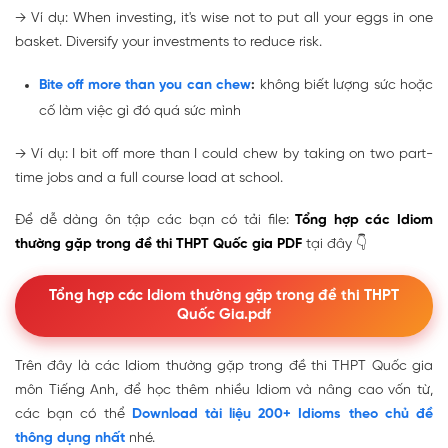
→
Ví dụ: When investing, it's wise
not to put all your eggs in one
basket
. Diversify your investments to reduce risk.
Bite off more than you can chew
:
không biết lượng sức hoặc
cố làm việc gì đó quá sức mình
→
Ví dụ: I
bit off more than I could chew
by taking on two part-
time jobs and a full course load at school.
Để dễ dàng ôn tập các bạn có tải file:
Tổng hợp các Idiom
thường gặp trong đề thi THPT Quốc gia PDF
tại đây 👇
Tổng hợp các Idiom thường gặp trong đề thi THPT
Quốc Gia.pdf
Trên đây là các Idiom thường gặp trong đề thi THPT Quốc gia
môn Tiếng Anh, để học thêm nhiều Idiom và nâng cao vốn từ,
các bạn có thể
Download tài liệu 200+ Idioms theo chủ đề
thông dụng nhất
nhé.