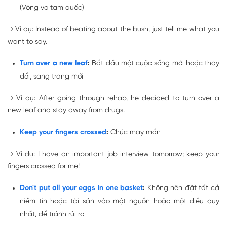
(Vòng vo tam quốc)
→
Ví dụ: Instead of
beating about the bush
, just tell me what you
want to say.
Turn over a new leaf
:
Bắt đầu một cuộc sống mới hoặc thay
đổi, sang trang mới
→
Ví dụ: After going through rehab, he decided to
turn over a
new leaf
and stay away from drugs.
Keep your fingers crossed
:
Chúc may mắn
→
Ví dụ: I have an important job interview tomorrow;
keep your
fingers crossed
for me!
Don't put all your eggs in one basket
:
Không nên đặt tất cả
niềm tin hoặc tài sản vào một nguồn hoặc một điều duy
nhất, để tránh rủi ro