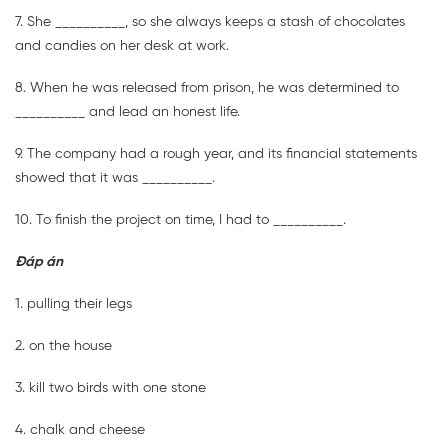
7. She __________, so she always keeps a stash of chocolates
and candies on her desk at work.
8. When he was released from prison, he was determined to
__________ and lead an honest life.
9. The company had a rough year, and its financial statements
showed that it was __________.
10. To finish the project on time, I had to __________.
Đáp án
1. pulling their legs
2. on the house
3. kill two birds with one stone
4. chalk and cheese