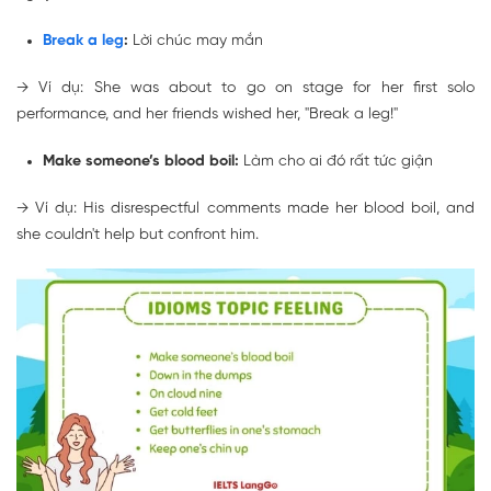
Break a leg
:
Lời chúc may mắn
→
Ví dụ: She was about to go on stage for her first solo
performance, and her friends wished her, "
Break a leg
!"
Make someone’s blood boil:
Làm cho ai đó rất tức giận
→
Ví dụ: His disrespectful comments
made her blood boil
, and
she couldn't help but confront him.