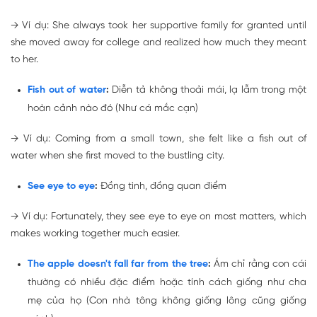
→
Ví dụ: She always
took her supportive family for granted
until
she moved away for college and realized how much they meant
to her.
Fish out of water
:
Diễn tả không thoải mái, lạ lẫm trong một
hoàn cảnh nào đó (Như cá mắc cạn)
→
Ví dụ: Coming from a small town, she felt like a
fish out of
water
when she first moved to the bustling city.
See eye to eye
:
Đồng tình, đồng quan điểm
→
Ví dụ: Fortunately, they
see eye to eye
on most matters, which
makes working together much easier.
The apple doesn't fall far from the tree
:
Ám chỉ rằng con cái
thường có nhiều đặc điểm hoặc tính cách giống như cha
mẹ của họ (Con nhà tông không giống lông cũng giống