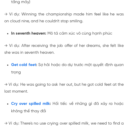
tầng mây)
→
Ví dụ: Winning the championship made him feel like he was
on cloud nine
, and he couldn't stop smiling.
In seventh heaven:
Mô tả cảm xúc vô cùng hạnh phúc
→
Ví dụ: After receiving the job offer of her dreams, she felt like
she was
in seventh heaven
.
Get cold feet
:
Sợ hãi hoặc do dự trước một quyết định quan
trọng
→
Ví dụ: He was going to ask her out, but he
got cold feet
at the
last moment.
Cry over spilled milk
:
Hối tiếc về những gì đã xảy ra hoặc
không thể thay đổi
→
Ví dụ: There's no use
crying over spilled milk
, we need to find a