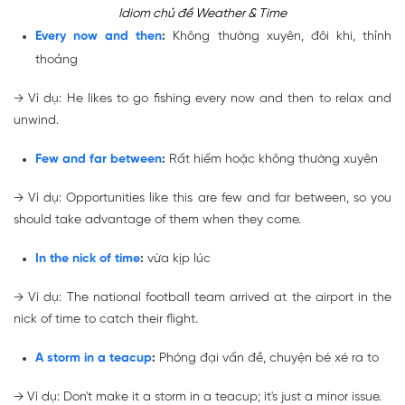
Idiom chủ đề Weather & Time
Every now and then
:
Không thường xuyên, đôi khi, thỉnh
thoảng
→
Ví dụ: He likes to go fishing
every now and then
to relax and
unwind.
Few and far between
:
Rất hiếm hoặc không thường xuyên
→
Ví dụ: Opportunities like this are
few and far between
, so you
should take advantage of them when they come.
In the nick of time
:
vừa kịp lúc
→
Ví dụ: The national football team arrived at the airport
in the
nick of time
to catch their flight.
A storm in a teacup
:
Phóng đại vấn đề,
chuyện bé xé ra to
→
Ví dụ: Don't make it
a storm in a teacup
; it's just a minor issue.