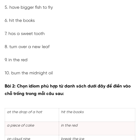
5. have bigger fish to fry
6. hit the books
7. has a sweet tooth
8. turn over a new leaf
9. in the red
10. burn the midnight oil
Bài 2: Chọn idiom phù hợp từ danh sách dưới đây để điền vào
chỗ trống trong mỗi câu sau:
at the drop of a hat
hit the books
a piece of cake
in the red
on cloud nine
break the ice