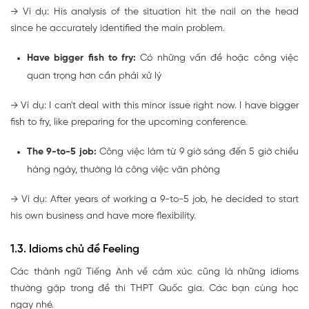
→
Ví dụ: His analysis of the situation
hit the nail on the head
since he accurately identified the main problem.
Have bigger fish to fry:
Có những vấn đề hoặc công việc
quan trọng hơn cần phải xử lý
→
Ví dụ: I can't deal with this minor issue right now. I
have bigger
fish to fry
, like preparing for the upcoming conference.
The 9-to-5 job:
Công việc làm từ 9 giờ sáng đến 5 giờ chiều
hàng ngày, thường là công việc văn phòng
→
Ví dụ: After years of working
a 9-to-5 job
, he decided to start
his own business and have more flexibility.
1.3. Idioms chủ đề Feeling
Các thành ngữ Tiếng Anh về cảm xúc cũng là những idioms
thường gặp trong đề thi THPT Quốc gia. Các bạn cùng học
ngay nhé.