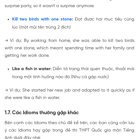
surprise party, so it wasn't a surprise anymore.
Kill two birds with one stone
:
Đạt được hai mục tiêu cùng
lúc (một mũi tên trúng 2 đích)
→
Ví dụ: By working from home, she was able to
kill two birds
with one stone
, which meant spending time with her family and
getting her work done.
Like a fish in water:
Diễn tả trạng thái quen thuộc, thoải mái
trong một tình huống nào đó (Như cá gặp nước)
→
Ví dụ: She started her new job and adapted to it quickly as if
she were
like a fish in water
.
1.7. Các Idioms thường gặp khác
Bên cạnh các Idioms theo chủ đề kể trên, các bạn cũng cần lưu
ý các Idioms hay gặp trong đề thi THPT Quốc gia môn Tiếng
Anh dưới đây nhé.