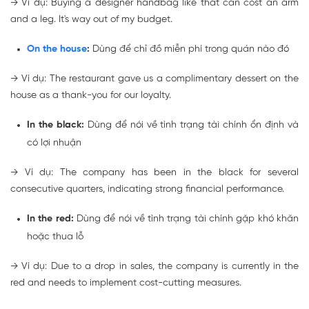
→
Ví dụ: Buying a designer handbag like that can
cost an arm
and a leg
. It's way out of my budget.
On the house
:
Dùng để chỉ đồ miễn phí trong quán nào đó
→
Ví dụ: The restaurant gave us a complimentary dessert
on the
house
as a thank-you for our loyalty.
In the black:
Dùng để nói về tình trạng tài chính ổn định và
có lợi nhuận
→
Ví dụ: The company has been
in the black
for several
consecutive quarters, indicating strong financial performance.
In the red:
Dùng để nói về
tình trạng tài chính gặp khó khăn
hoặc thua lỗ
→
Ví dụ: Due to a drop in sales, the company is currently
in the
red
and needs to implement cost-cutting measures.