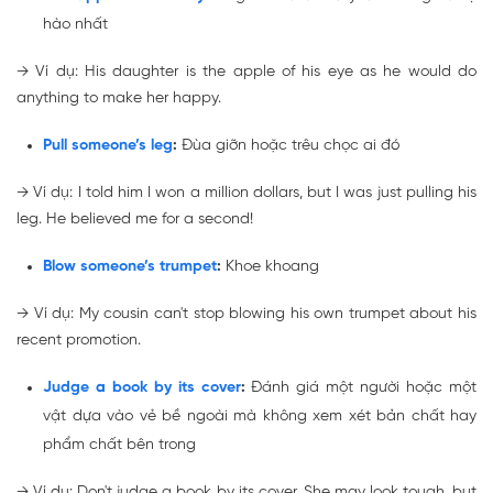
hào nhất
→
Ví dụ: His daughter is
the apple of his eye
as he would do
anything to make her happy.
Pull someone’s leg
:
Đùa giỡn hoặc trêu chọc ai đó
→
Ví dụ: I told him I won a million dollars, but I was just
pulling his
leg
. He believed me for a second!
Blow someone’s trumpet
:
Khoe khoang
→
Ví dụ: My cousin can't stop
blowing his own trumpet
about his
recent promotion.
Judge a book by its cover
:
Đánh giá một người hoặc một
vật dựa vào vẻ bề ngoài mà không xem xét bản chất hay
phẩm chất bên trong
→
Ví dụ: Don't
judge a book by its cover
. She may look tough, but