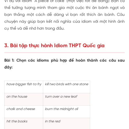
Ví dụ với idiom "A piece of cake" (một việc rất dễ dàng): Bạn có
thể tưởng tượng mình tham gia một cuộc thi ăn bánh ngọt và
bạn thắng một cách dễ dàng vì bạn rất thích ăn bánh. Câu
chuyện này giúp bạn kết nối nghĩa của idiom với một hình ảnh
cụ thể và dễ nhớ hơn trong đầu.
3. Bài tập thực hành Idiom THPT Quốc gia
Bài 1: Chọn các idioms phù hợp để hoàn thành các câu sau
đây:
have bigger fish to fry
kill two birds with one stone
on the house
turn over a new leaf
chalk and cheese
burn the midnight oil
hit the books
in the red