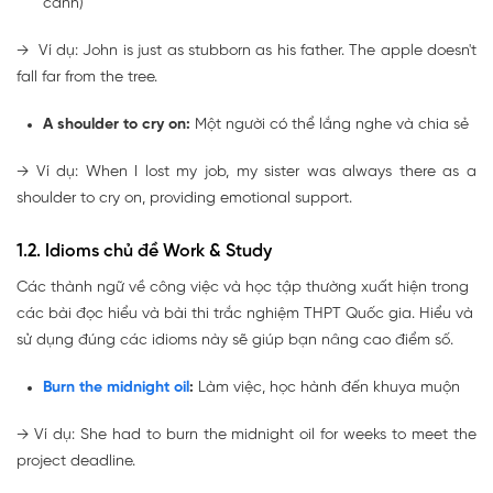
cánh)
→
Ví dụ: John is just as stubborn as his father.
The apple doesn't
fall far from the tree
.
A shoulder to cry on:
Một người có thể lắng nghe và chia sẻ
→
Ví dụ: When I lost my job, my sister was always there as
a
shoulder to cry on
, providing emotional support.
1.2. Idioms chủ đề Work & Study
Các thành ngữ về công việc và học tập thường xuất hiện trong
các bài đọc hiểu và bài thi trắc nghiệm THPT Quốc gia. Hiểu và
sử dụng đúng các idioms này sẽ giúp bạn nâng cao điểm số.
Burn the midnight oil
:
Làm việc, học hành đến khuya muộn
→
Ví dụ: She had to
burn the midnight oil
for weeks to meet the
project deadline.