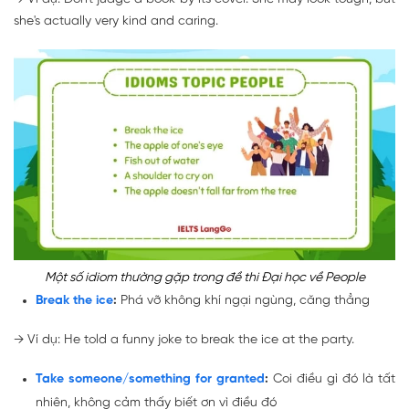
she's actually very kind and caring.
Một số idiom thường gặp trong đề thi Đại học về People
Break the ice
:
Phá vỡ không khí ngại ngùng, căng thẳng
→
Ví dụ: He told a funny joke to
break the ice
at the party.
Take someone/something for granted
:
Coi điều gì đó là tất
nhiên, không cảm thấy biết ơn vì điều đó