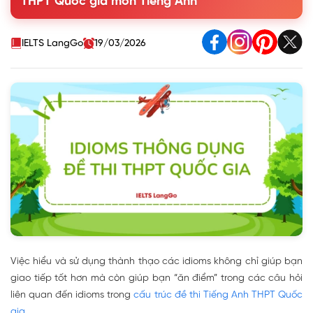
THPT Quốc gia môn Tiếng Anh
1.2. Idioms chủ đề Work & Study
1.3. Idioms chủ đề Feeling
1.4. Idioms chủ đề Weather & Time
IELTS LangGo
19/03/2026
1.5. Idioms chủ đề Money
1.6. Idioms chủ đề Animals
1.7. Các Idioms thường gặp khác
2. Cách học idioms hiệu quả cho bài thi Tiếng Anh THPT
Quốc gia
3. Bài tập thực hành Idiom THPT Quốc gia
Việc hiểu và sử dụng thành thạo các idioms không chỉ giúp bạn
giao tiếp tốt hơn mà còn giúp bạn “ăn điểm” trong các câu hỏi
liên quan đến idioms trong
cấu trúc đề thi Tiếng Anh THPT Quốc
gia
.