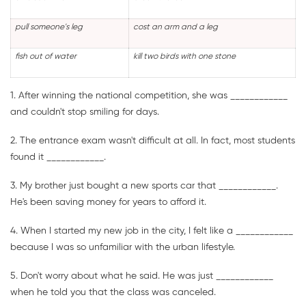
pull someone's leg
cost an arm and a leg
fish out of water
kill two birds with one stone
1. After winning the national competition, she was ____________
and couldn't stop smiling for days.
2. The entrance exam wasn't difficult at all. In fact, most students
found it ____________.
3. My brother just bought a new sports car that ____________.
He's been saving money for years to afford it.
4. When I started my new job in the city, I felt like a ____________
because I was so unfamiliar with the urban lifestyle.
5. Don't worry about what he said. He was just ____________
when he told you that the class was canceled.