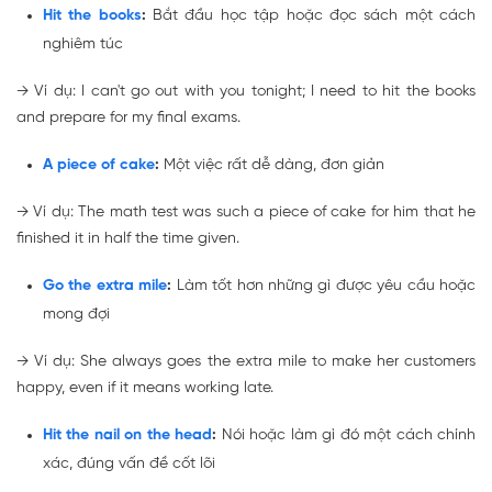
Hit the books
:
Bắt đầu học tập hoặc đọc sách một cách
nghiêm túc
→
Ví dụ: I can't go out with you tonight; I need to
hit the books
and prepare for my final exams.
A piece of cake
:
Một việc rất dễ dàng, đơn giản
→
Ví dụ: The math test was such
a piece of cake
for him that he
finished it in half the time given.
Go the extra mile
:
Làm tốt hơn những gì được yêu cầu hoặc
mong đợi
→
Ví dụ: She always
goes the extra mile
to make her customers
happy, even if it means working late.
Hit the nail on the head
:
Nói hoặc làm gì đó một cách chính
xác, đúng vấn đề cốt lõi