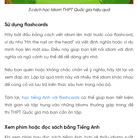
3 cách học Idiom THPT Quốc gia hiệu quả
Sử dụng flashcards
Hãy bắt đầu bằng cách viết idiom lên mặt trước của flashcard,
ví dụ như "Hit the nail on the head" và viết định nghĩa hoặc ví dụ
minh họa lên mặt sau. Điều này giúp bạn kết nối idiom với định
nghĩa và ngữ cảnh cụ thể để dễ dàng ghi nhớ.
Nếu bạn quên hoặc không chắc chắn về ý nghĩa, hãy lật lại và
xem đáp án. Lặp lại quá trình này với nhiều thẻ idiom khác nhau
để củng cố và lưu trữ kiến thức sâu hơn trong não bộ.
Tóm lại,
học tiếng Anh với flashcards
có thể giúp bạn tiết kiệm
thời gian và tập trung vào những idioms thường gặp trong đề
thi THPT Quốc gia mà bạn cần ôn tập.
Xem phim hoặc đọc sách bằng Tiếng Anh
Khi xem phim hay đọc sách tiếng Anh, bạn sẽ thấy idioms xuất