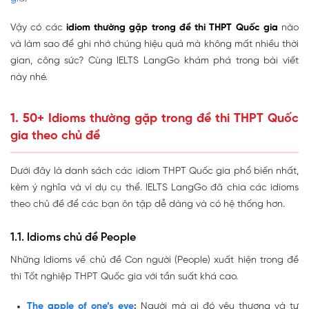
Vậy có các
idiom thường gặp trong đề thi THPT Quốc gia
nào
và làm sao để ghi nhớ chúng hiệu quả mà không mất nhiều thời
gian, công sức? Cùng IELTS LangGo khám phá trong bài viết
này nhé.
1. 50+ Idioms thường gặp trong đề thi THPT Quốc
gia theo chủ đề
Dưới đây là danh sách các idiom THPT Quốc gia phổ biến nhất,
kèm ý nghĩa và ví dụ cụ thể. IELTS LangGo đã chia các idioms
theo chủ đề để các bạn ôn tập dễ dàng và có hệ thống hơn.
1.1. Idioms chủ đề People
Những Idioms về chủ đề Con người (People) xuất hiện trong đề
thi Tốt nghiệp THPT Quốc gia với tần suất khá cao.
The apple of one’s eye
:
Người mà ai đó yêu thương và tự