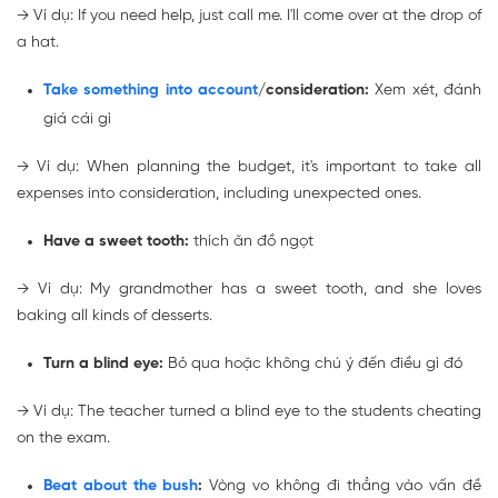
→
Ví dụ: If you need help, just call me. I'll come over
at the drop of
a hat
.
Take something into account
/consideration:
Xem xét, đánh
giá cái gì
→
Ví dụ: When planning the budget, it's important to
take all
expenses into consideration
, including unexpected ones.
Have a sweet tooth:
thích ăn đồ ngọt
→
Ví dụ: My grandmother
has a sweet tooth
, and she loves
baking all kinds of desserts.
Turn a blind eye:
Bỏ qua hoặc không chú ý đến điều gì đó
→
Ví dụ: The teacher
turned a blind eye
to the students cheating
on the exam.
Beat about the bush
:
Vòng vo không đi thẳng vào vấn đề