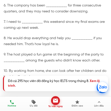
6. The company has been ____________ for three consecutive
quarters, and they may need to consider downsizing.
7. I need to ____________ this weekend since my final exams are
coming up next week.
8. He would drop everything and help you ____________ if you
needed him. That's how loyal he is.
9. The host played a fun game at the beginning of the party to
____________ among the guests who didn't know each other.
10. By working from home, she can look after her children and do
her job effectively ____________.
Đáp án
on cloud nine
Hotline
Ưu đãi
Điểm cao
Lên đầu
Tư vấn ngay
a piece of cake