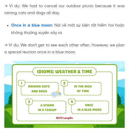
→
Ví dụ: We had to cancel our outdoor picnic because it was
raining cats and dogs
all day.
Once in a blue moon
:
Nói về một sự kiện rất hiếm hoi hoặc
không thường xuyên xảy ra
→
Ví dụ: We don't get to see each other often. However, we plan
a special reunion
once in a blue moon
.