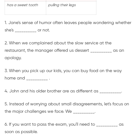
has a sweet tooth
pulling their legs
1. Jane’s sense of humor often leaves people wondering whether
she's __________ or not.
2. When we complained about the slow service at the
restaurant, the manager offered us dessert __________ as an
apology.
3. When you pick up our kids, you can buy food on the way
home and __________ .
4. John and his older brother are as different as __________.
5. Instead of worrying about small disagreements, let's focus on
the major challenges we face. We __________.
6. If you want to pass the exam, you'll need to __________ as
soon as possible.