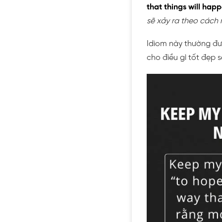
that things will hap
sẽ xảy ra theo các
Idiom này thường đ
cho điều gì tốt đẹp s