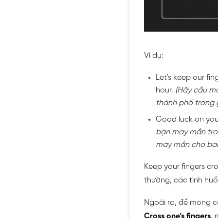
Ví dụ:
Let's keep our fi
hour.
(Hãy cầu mo
thành phố trong 
Good luck on your
bạn may mắn trong
may mắn cho bạn
Keep your fingers c
thường, các tình hu
Ngoài ra, để mong c
Cross one’s fingers
, 