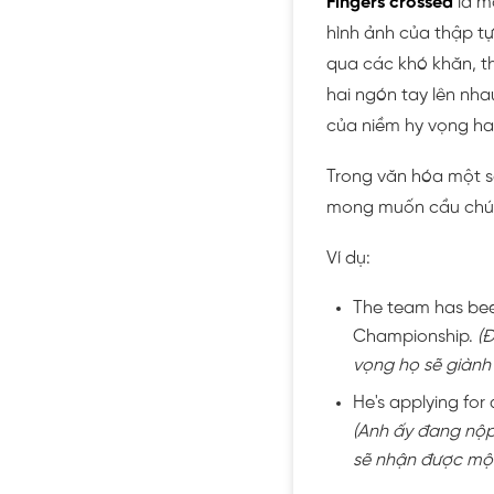
Fingers crossed
là m
hình ảnh của thập tự
qua các khó khăn, t
hai ngón tay lên nha
của niềm hy vọng ha
Trong văn hóa một s
mong muốn cầu chú
Ví dụ:
The team has been 
Championship.
(Đ
vọng họ sẽ giành 
He's applying for
(Anh ấy đang nộp
sẽ nhận được một