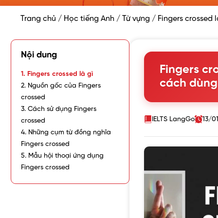
Trang chủ
/
Học tiếng Anh
/
Từ vựng
/
Fingers crossed 
Nội dung
Fingers cr
1. Fingers crossed là gì
cách dùng 
2. Nguồn gốc của Fingers
crossed
3. Cách sử dụng Fingers
IELTS LangGo
13/0
crossed
4. Những cụm từ đồng nghĩa
Fingers crossed
5. Mẫu hội thoại ứng dụng
Fingers crossed