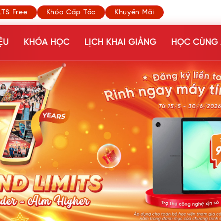
LTS Free
Khóa Cấp Tốc
Khuyến Mãi
ỆU
KHÓA HỌC
LỊCH KHAI GIẢNG
HỌC CÙNG 