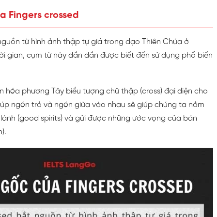
a Fingers crossed
nguồn từ hình ảnh thập tự giá trong đạo Thiên Chúa ở
ời gian, cụm từ này dần dần được biết đến sử dụng phổ biến
n hóa phương Tây biểu tượng chữ thập (cross) đại diện cho
 úp ngón trỏ và ngón giữa vào nhau sẽ giúp chúng ta nắm
lành (good spirits) và gửi được những ước vọng của bản
).