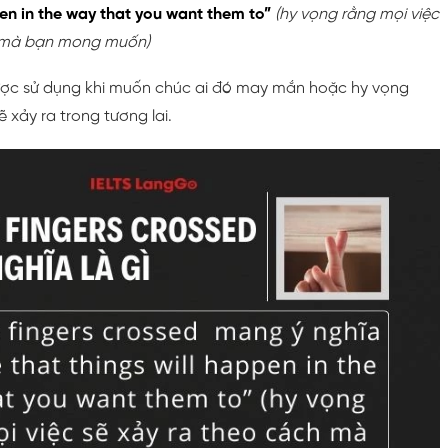
pen in the way that you want them to”
(hy vọng rằng mọi việc
h mà bạn mong muốn)
ược sử dụng khi muốn chúc ai đó may mắn hoặc hy vọng
ẽ xảy ra trong tương lai.