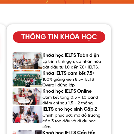
THÔNG TIN KHÓA HỌC
Khóa học IELTS Toàn diện
Lộ trình tinh gọn, cá nhân hóa
bắt đầu từ 1.0 đến 7.0+ IELTS.
Khóa IELTS cam kết 7.5+
100% giảng viên 8.5+ IELTS
Overall đứng lớp.
Khoá học IELTS Online
Cam kết tăng 0,5 - 1.0 band
điểm chỉ sau 1,5 - 2 tháng.
IELTS cho học sinh Cấp 2
Chinh phục ước mơ đỗ trường
cấp 3 top đầu và đi du học
sớm.
Khoá học IELTS Cấp tốc