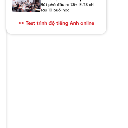
Bứt phá đầu ra 7.5+ IELTS chỉ
sau 10 buổi học.
>> Test trình độ tiếng Anh online