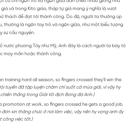
ột cử chỉ ngón trỏ và ngón giữa đan chéo nhau giống như
 giá và trong Kito giáo, thập tự giá mang ý nghĩa là vượt
hử thách để đạt tới thành công. Do đó, người ta thường úp
u, thường là ngón tay trỏ và ngón giữa, như một biểu tượng
y sự cầu nguyện.
ố nước phương Tây như Mỹ, Anh đây là cách người ta bày tỏ
c may mắn hoặc thành công.
training hard all season, so fingers crossed they'll win the
ội tuyển đã tập luyện chăm chỉ suốt cả mùa giải, vì vậy hy
chiến thắng trong Giải Vô địch Bóng đá Anh.)
 a promotion at work, so fingers crossed he gets a good job.
 đơn xin thăng chức ở nơi làm việc, vậy nên hy vọng anh ấy
 công việc tốt.)