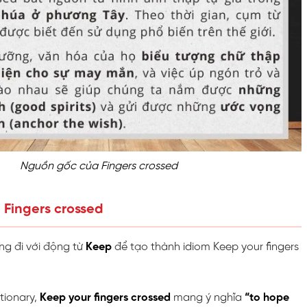
Nguồn gốc của Fingers crossed
 Fingers crossed
ng đi với động từ
Keep
để tạo thành idiom Keep your fingers
tionary,
Keep your fingers crossed
mang ý nghĩa
“to hope