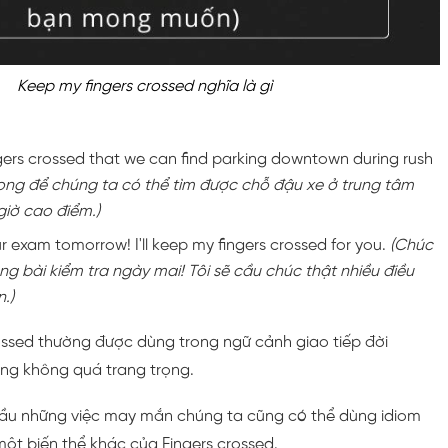
Keep my fingers crossed nghĩa là gì
ngers crossed that we can find parking downtown during rush
ng để chúng ta có thể tìm được chỗ đậu xe ở trung tâm
giờ cao điểm.)
 exam tomorrow! I'll keep my fingers crossed for you.
(Chúc
 bài kiểm tra ngày mai! Tôi sẽ cầu chúc thật nhiều điều
.)
rossed thường được dùng trong ngữ cảnh giao tiếp đời
ống không quá trang trọng.
ầu những việc may mắn chúng ta cũng có thể dùng idiom
một biến thể khác của Fingers crossed.