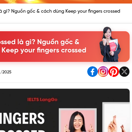
là gì? Nguồn gốc & cách dùng Keep your fingers crossed
ossed là gì? Nguồn gốc &
Keep your fingers crossed
1/2025