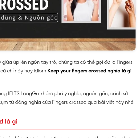
 giữa úp lên ngón tay trỏ, chúng ta có thể gọi đó là Fingers
 cử chỉ này hay idiom
Keep your fingers crossed nghĩa là gì
ùng IELTS LangGo khám phá ý nghĩa, nguồn gốc, cách sử
ụm từ đồng nghĩa của Fingers crossed qua bài viết này nhé!
d là gì