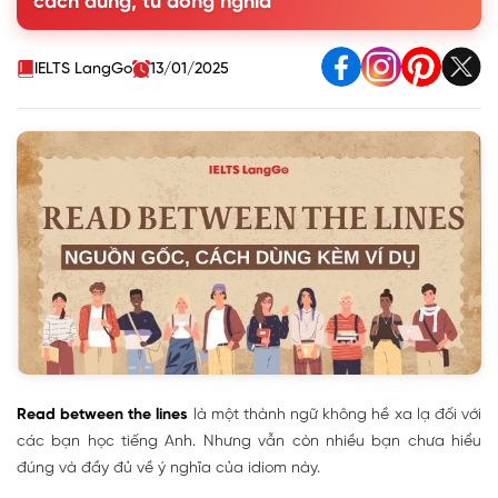
cách dùng, từ đồng nghĩa
4. Từ đồng nghĩa - trái nghĩa với Read between the lines
5. Read between the lines khác gì Understand what
someone is saying
IELTS LangGo
13/01/2025
6. Mẫu hội thoại ứng dụng Read between the lines
Read between the lines
là một thành ngữ không hề xa lạ đối với
các bạn học tiếng Anh. Nhưng vẫn còn nhiều bạn chưa hiểu
đúng và đầy đủ về ý nghĩa của idiom này.