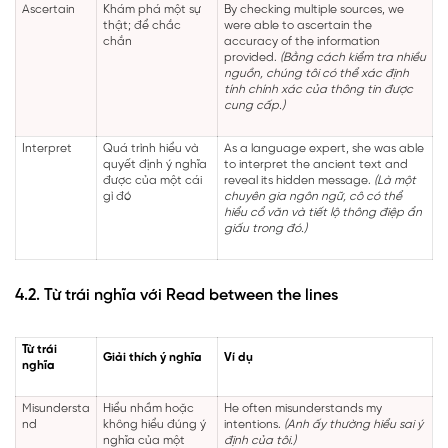
Ascertain
Khám phá một sự
By checking multiple sources, we
thật; để chắc
were able to ascertain the
chắn
accuracy of the information
provided.
(Bằng cách kiểm tra nhiều
nguồn, chúng tôi có thể xác định
tính chính xác của thông tin được
cung cấp.)
Interpret
Quá trình hiểu và
As a language expert, she was able
quyết định ý nghĩa
to interpret the ancient text and
được của một cái
reveal its hidden message.
(Là một
gì đó
chuyên gia ngôn ngữ, cô có thể
hiểu cổ văn và tiết lộ thông điệp ẩn
giấu trong đó.)
4.2. Từ trái nghĩa với Read between the lines
Từ trái
Giải thích ý nghĩa
Ví dụ
nghĩa
Misundersta
Hiểu nhầm hoặc
He often misunderstands my
nd
không hiểu đúng ý
intentions.
(Anh ấy thường hiểu sai ý
nghĩa của một
định của tôi.)