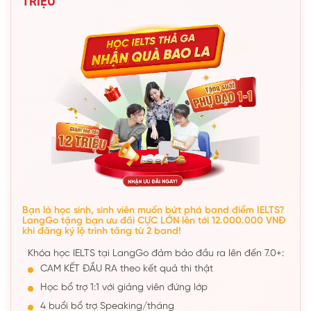
TRIỆU
Bạn là học sinh, sinh viên muốn bứt phá band điểm IELTS?
LangGo tặng bạn ưu đãi CỰC LỚN lên tới 12.000.000 VNĐ
khi đăng ký lộ trình tăng từ 2 band!
Khóa học IELTS tại LangGo đảm bảo đầu ra lên đến 7.0+:
CAM KẾT ĐẦU RA theo kết quả thi thật
Học bổ trợ 1:1 với giảng viên đứng lớp
4 buổi bổ trợ Speaking/tháng