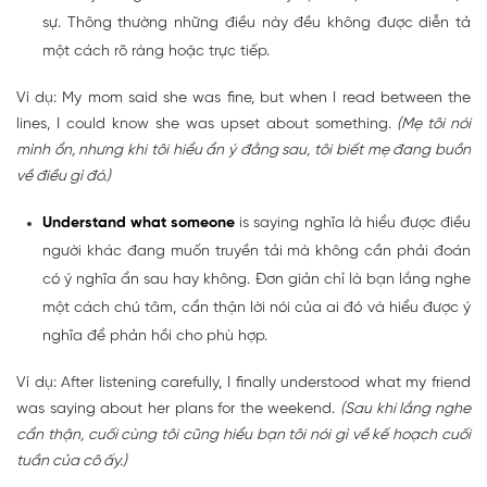
sự. Thông thường những điều này đều không được diễn tả
một cách rõ ràng hoặc trực tiếp.
Ví dụ: My mom said she was fine, but when I read between the
lines, I could know she was upset about something.
(Mẹ tôi nói
mình ổn, nhưng khi tôi hiểu ẩn ý đằng sau, tôi biết mẹ đang buồn
về điều gì đó.)
Understand what someone
is saying nghĩa là hiểu được điều
người khác đang muốn truyền tải mà không cần phải đoán
có ý nghĩa ẩn sau hay không. Đơn giản chỉ là bạn lắng nghe
một cách chú tâm, cẩn thận lời nói của ai đó và hiểu được ý
nghĩa để phản hồi cho phù hợp.
Ví dụ: After listening carefully, I finally understood what my friend
was saying about her plans for the weekend.
(Sau khi lắng nghe
cẩn thận, cuối cùng tôi cũng hiểu bạn tôi nói gì về kế hoạch cuối
tuần của cô ấy.)