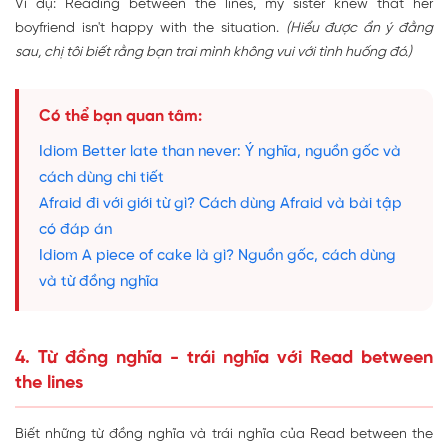
Ví dụ: Reading between the lines, my sister knew that her
boyfriend isn't happy with the situation.
(Hiểu được ẩn ý đằng
sau, chị tôi biết rằng bạn trai mình không vui với tình huống đó.)
Có thể bạn quan tâm:
Idiom Better late than never: Ý nghĩa, nguồn gốc và
cách dùng chi tiết
Afraid đi với giới từ gì? Cách dùng Afraid và bài tập
có đáp án
Idiom A piece of cake là gì? Nguồn gốc, cách dùng
và từ đồng nghĩa
4. Từ đồng nghĩa - trái nghĩa với Read between
the lines
Biết những từ đồng nghĩa và trái nghĩa của Read between the