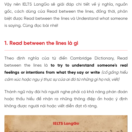
Vậy nên IELTS LangGo sẽ giải đáp chi tiết về ý nghĩa, nguồn
gốc, cách dùng của Read between the lines, đồng thời, phân
biệt được Read between the lines và Understand what someone
is saying. Cùng đọc bài nhé!
1. Read between the lines là gì
Theo định nghĩa của từ điển Cambridge Dictionary, Read
between the lines là
to try to understand someone's real
feelings or intentions from what they say or write
(cố gắng hiểu
cảm xúc hoặc ngụ ý thực sự của ai đó từ những gì họ nói, viết)
Thành ngữ này đòi hỏi người nghe phải có khả năng phán đoán
hoặc thấu hiểu để nhận ra những thông điệp ẩn hoặc ý định
không được người nói hoặc viết diễn đạt rõ ràng.