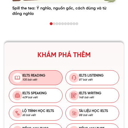
Spill the tea: Ý nghĩa, nguồn gốc, cách dùng và từ
đồng nghĩa
KHÁM PHÁ THÊM
IELTS READING
IELTS LISTENING
105 bài viết
87 bài viết
IELTS SPEAKING
IELTS WRITING
409 bài viết
148 bài viết
LỘ TRÌNH HỌC IELTS
TÀI LIỆU HỌC IELTS
65 bài viết
88 bài viết