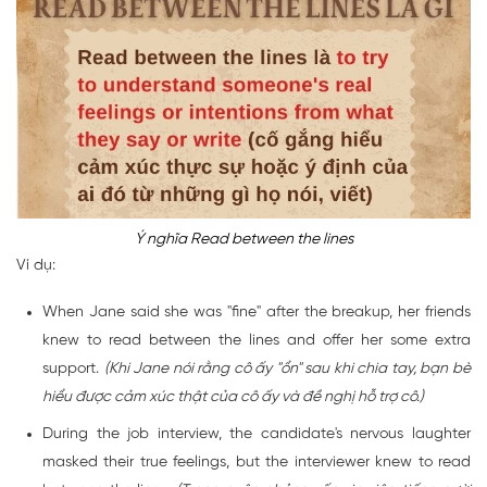
Ý nghĩa Read between the lines
Ví dụ:
When Jane said she was "fine" after the breakup, her friends
knew to read between the lines and offer her some extra
support.
(Khi Jane nói rằng cô ấy "ổn" sau khi chia tay, bạn bè
hiểu được cảm xúc thật của cô ấy và đề nghị hỗ trợ cô.)
During the job interview, the candidate's nervous laughter
masked their true feelings, but the interviewer knew to read