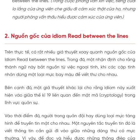
between the lines.
(Trong cuộc phỏng vấn xin việc, tiếng cười
lo lắng của ứng viên che giấu đi cảm xúc thật của họ, nhưng
người phỏng vấn thấu hiểu được cảm xúc của ứng viên.)
2. Nguồn gốc của idiom Read between the lines
Trên thực tế, có rất nhiều giả thuyết xoay quanh nguồn gốc của
Idiom Read between the lines. Trong đó, một nhận định cho rằng
thành ngữ này bắt nguồn từ việc ngoại tình, khi các cặp tình
nhân dùng một loại mực bay màu để viết thư cho nhau.
Bên cạnh đó, một giả thuyết khác lại cho rằng idiom này xuất
hiện vào giữa thế kỉ 19 liên quan đến mật mã (cryptology) trong
lĩnh vực quân sự.
Vào thời điểm đó, người trong quân đội hay dùng loại mực tàng
hình để truyền tin mật cho nhau. Một nguyên tắc truyền tin đó là
viết thông tin cần gửi đi vào giữa những dòng thư có mực
thường. Vì vậy, để đọc và hiểu được những thông điệp của