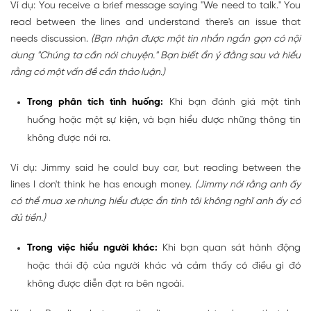
Ví dụ: You receive a brief message saying "We need to talk." You
read between the lines and understand there's an issue that
needs discussion.
(Bạn nhận được một tin nhắn ngắn gọn có nội
dung "Chúng ta cần nói chuyện." Bạn biết ẩn ý đằng sau và hiểu
rằng có một vấn đề cần thảo luận.)
Trong phân tích tình huống:
Khi bạn đánh giá một tình
huống hoặc một sự kiện, và bạn hiểu được những thông tin
không được nói ra.
Ví dụ: Jimmy said he could buy car, but reading between the
lines I don't think he has enough money.
(Jimmy nói rằng anh ấy
có thể mua xe nhưng hiểu được ẩn tình tôi không nghĩ anh ấy có
đủ tiền.)
Trong việc hiểu người khác:
Khi bạn quan sát hành động
hoặc thái độ của người khác và cảm thấy có điều gì đó
không được diễn đạt ra bên ngoài.