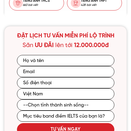
TIẾNG ANH THCS
TIẾNG ANH THPT
663 bài viết
428 bài viết
ĐẶT LỊCH TƯ VẤN MIỄN PHÍ LỘ TRÌNH
Săn
ƯU ĐÃI
lên tới
12.000.000đ
TƯ VẤN NGAY