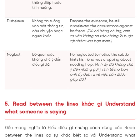
thông điệp hoặc
tình huống.
Disbelieve
Không tin tưởng
Despite the evidence, he still
vào một thông tin,
disbelieved the accusations against
câu chuyện hoặc
his friend.
(Dù có bằng chứng, anh
người khác.
ta vẫn không tin vào những lời buộc
tội nhắm vào bạn mình.)
Neglect
Bỏ qua hoặc
He neglected to notice the subtle
không chú ý đến
hints his friend was dropping about
điều gì đó.
needing help.
(Anh ấy đã không chú
ý đến những gợi ý tinh tế mà bạn
anh ấy đưa ra về việc cần được
giúp đỡ.)
5. Read between the lines khác gì Understand
what someone is saying
Đều mang nghĩa là hiểu điều gì nhưng cách dùng của Read
between the lines có sự khác biệt so với Understand what