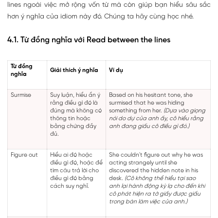
lines ngoài việc mở rộng vốn từ mà còn giúp bạn hiểu sâu sắc
hơn ý nghĩa của idiom này đó. Chúng ta hãy cùng học nhé.
4.1. Từ đồng nghĩa với Read between the lines
Từ đồng
Giải thích ý nghĩa
Ví dụ
nghĩa
Surmise
Suy luận, hiểu ẩn ý
Based on his hesitant tone, she
rằng điều gì đó là
surmised that he was hiding
đúng mà không có
something from her.
(Dựa vào giọng
thông tin hoặc
nói do dự của anh ấy, cô hiểu rằng
bằng chứng đầy
anh đang giấu cô điều gì đó.)
đủ.
Figure out
Hiểu ai đó hoặc
She couldn't figure out why he was
điều gì đó, hoặc để
acting strangely until she
tìm câu trả lời cho
discovered the hidden note in his
điều gì đó bằng
desk.
(Cô không thể hiểu tại sao
cách suy nghĩ.
anh lại hành động kỳ lạ cho đến khi
cô phát hiện ra tờ giấy được giấu
trong bàn làm việc của anh.)