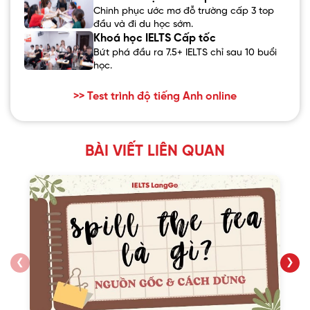
Chinh phục ước mơ đỗ trường cấp 3 top
đầu và đi du học sớm.
Khoá học IELTS Cấp tốc
Bứt phá đầu ra 7.5+ IELTS chỉ sau 10 buổi
học.
>> Test trình độ tiếng Anh online
BÀI VIẾT LIÊN QUAN
❮
❯