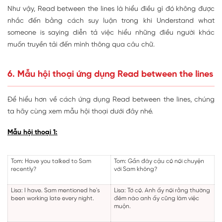
Như vậy, Read between the lines là hiểu điều gì đó không được
nhắc đến bằng cách suy luận trong khi Understand what
someone is saying diễn tả việc hiểu những điều người khác
muốn truyền tải đến mình thông qua câu chữ.
6. Mẫu hội thoại ứng dụng Read between the lines
Để hiểu hơn về cách ứng dụng Read between the lines, chúng
ta hãy cùng xem mẫu hội thoại dưới đây nhé.
Mẫu hội thoại 1:
Tom: Have you talked to Sam
Tom: Gần đây cậu có nói chuyện
recently?
với Sam không?
Lisa: I have. Sam mentioned he's
Lisa: Tớ có. Anh ấy nói rằng thường
been working late every night.
đêm nào anh ấy cũng làm việc
muộn.