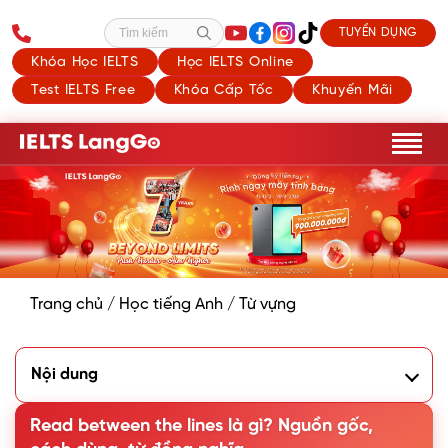
TUYỂN DỤNG
Tìm kiếm
Khóa Học IELTS
Học IELTS Online
Test IELTS Free
Khóa Cấp Tốc
Khuyến Mãi
Trang chủ
/
Học tiếng Anh
/
Từ vựng
Nội dung
1. Read between the lines là gì
2. Nguồn gốc của idiom Read between the lines
Read between the lines là gì? Nguồn gốc,
3. Cách sử dụng Read between the lines trong Tiếng Anh