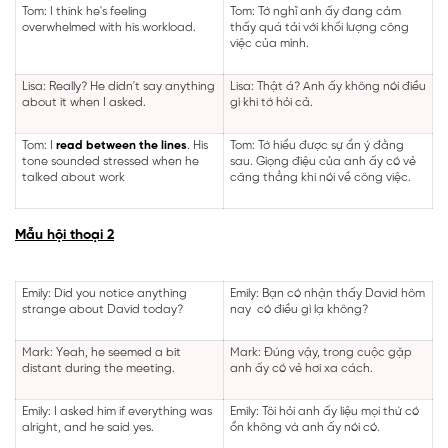
Tom: I think he's feeling
Tom: Tớ nghĩ anh ấy đang cảm
overwhelmed with his workload.
thấy quá tải với khối lượng công
việc của mình.
Lisa: Really? He didn't say anything
Lisa: Thật á? Anh ấy không nói điều
about it when I asked.
gì khi tớ hỏi cả.
Tom: I
read between the lines
. His
Tom: Tớ hiểu được sự ẩn ý đằng
tone sounded stressed when he
sau. Giọng điệu của anh ấy có vẻ
talked about work
căng thẳng khi nói về công việc.
Mẫu hội thoại 2
Emily: Did you notice anything
Emily: Bạn có nhận thấy David hôm
strange about David today?
nay có điều gì lạ không?
Mark: Yeah, he seemed a bit
Mark: Đúng vậy, trong cuộc gặp
distant during the meeting.
anh ấy có vẻ hơi xa cách.
Emily: I asked him if everything was
Emily: Tôi hỏi anh ấy liệu mọi thứ có
alright, and he said yes.
ổn không và anh ấy nói có.