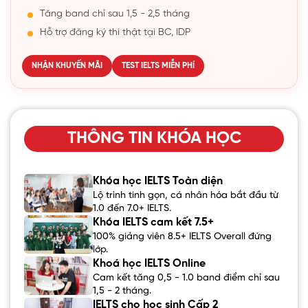
Tăng band chỉ sau 1,5 - 2,5 tháng
Hỗ trợ đăng ký thi thật tại BC, IDP
NHẬN KHUYẾN MÃI
TEST IELTS MIỄN PHÍ
THÔNG TIN KHÓA HỌC
Khóa học IELTS Toàn diện
Lộ trình tinh gọn, cá nhân hóa bắt đầu từ
1.0 đến 7.0+ IELTS.
Khóa IELTS cam kết 7.5+
100% giảng viên 8.5+ IELTS Overall đứng
lớp.
Khoá học IELTS Online
Cam kết tăng 0,5 - 1.0 band điểm chỉ sau
1,5 - 2 tháng.
IELTS cho học sinh Cấp 2