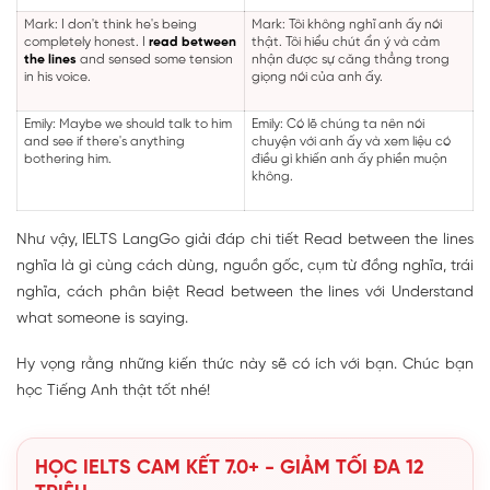
Mark: I don't think he's being
Mark: Tôi không nghĩ anh ấy nói
completely honest. I
read between
thật. Tôi hiểu chút ẩn ý và cảm
the lines
and sensed some tension
nhận được sự căng thẳng trong
in his voice.
giọng nói của anh ấy.
Emily: Maybe we should talk to him
Emily: Có lẽ chúng ta nên nói
and see if there's anything
chuyện với anh ấy và xem liệu có
bothering him.
điều gì khiến anh ấy phiền muộn
không.
Như vậy, IELTS LangGo giải đáp chi tiết Read between the lines
nghĩa là gì cùng cách dùng, nguồn gốc, cụm từ đồng nghĩa, trái
nghĩa, cách phân biệt Read between the lines với Understand
what someone is saying.
Hy vọng rằng những kiến thức này sẽ có ích với bạn. Chúc bạn
học Tiếng Anh thật tốt nhé!
HỌC IELTS CAM KẾT 7.0+ - GIẢM TỐI ĐA 12