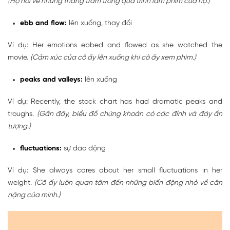
(Họ nói về những thăng trầm trong quá trình làm phim của họ.)
ebb and flow:
lên xuống, thay đổi
Ví dụ: Her emotions ebbed and flowed as she watched the
movie.
(Cảm xúc của cô ấy lên xuống khi cô ấy xem phim.)
peaks and valleys:
lên xuống
Ví dụ: Recently, the stock chart has had dramatic peaks and
troughs.
(Gần đây, biểu đồ chứng khoán có các đỉnh và đáy ấn
tượng.)
fluctuations:
sự dao động
Ví dụ: She always cares about her small fluctuations in her
weight.
(Cô ấy luôn quan tâm đến những biến động nhỏ về cân
nặng của mình.)