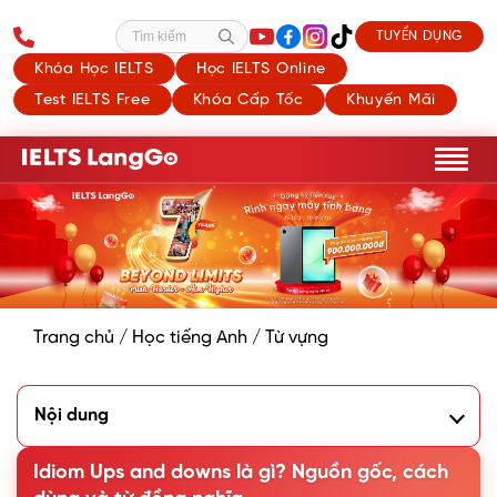
TUYỂN DỤNG
Tìm kiếm
Khóa Học IELTS
Học IELTS Online
Test IELTS Free
Khóa Cấp Tốc
Khuyến Mãi
Trang chủ
/
Học tiếng Anh
/
Từ vựng
Nội dung
1. Ups and downs là gì?
2. Nguồn gốc của idioms Ups and downs
Idiom Ups and downs là gì? Nguồn gốc, cách
3. Cách sử dụng Ups and downs trong Tiếng Anh