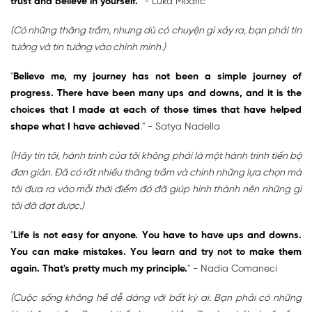
trust and believe in yourself."
- Luka Modric
(Có những thăng trầm, nhưng dù có chuyện gì xảy ra, bạn phải tin
tưởng và tin tưởng vào chính mình.)
"
Believe me, my journey has not been a simple journey of
progress. There have been many ups and downs, and it is the
choices that I made at each of those times that have helped
shape what I have achieved
." - Satya Nadella
(Hãy tin tôi, hành trình của tôi không phải là một hành trình tiến bộ
đơn giản. Đã có rất nhiều thăng trầm và chính những lựa chọn mà
tôi đưa ra vào mỗi thời điểm đó đã giúp hình thành nên những gì
tôi đã đạt được.)
"
Life is not easy for anyone. You have to have ups and downs.
You can make mistakes. You learn and try not to make them
again. That's pretty much my principle.
" - Nadia Comaneci
(Cuộc sống không hề dễ dàng với bất kỳ ai. Bạn phải có những