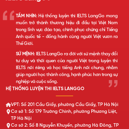
TẦM NHÌN:
Hệ thống luyện thi IELTS LangGo mong
muốn trở thành thương hiệu đi đầu tại Việt Nam
trong lĩnh vực đào tạo, chinh phục chứng chỉ Tiếng
Anh quốc tế - đồng hành cùng người Việt vươn ra
Thế Giới.
SỨ MỆNH:
IELTS LangGo ra đời với sứ mệnh thay đổi
tư duy và thói quen của người Việt trong luyện thi
IELTS nói riêng và học tiếng Anh nói chung, nhằm
giúp người học thành công, hạnh phúc hơn trong sự
nghiệp và cuộc sống.
HỆ THỐNG LUYỆN THI IELTS LANGGO
VPT: Số 201 Cầu Giấy, phường Cầu Giấy, TP Hà Nội
Cơ sở 1: Số 179 Trường Chinh, phường Phương Liệt,
TP Hà Nội
Cơ sở 2: Số 8 Nguyễn Khuyến, phường Hà Đông, TP