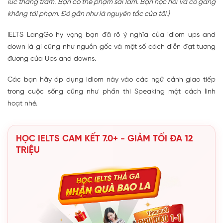
lúc thăng trầm. Bạn có thể phạm sai lầm. Bạn học hỏi và cố gắng
không tái phạm. Đó gần như là nguyên tắc của tôi.)
IELTS LangGo hy vọng bạn đã rõ ý nghĩa của idiom ups and
down là gì cũng như nguồn gốc và một số cách diễn đạt tương
đương của Ups and downs.
Các bạn hãy áp dụng idiom này vào các ngữ cảnh giao tiếp
trong cuộc sống cũng như phần thi Speaking một cách linh
hoạt nhé.
HỌC IELTS CAM KẾT 7.0+ - GIẢM TỐI ĐA 12
TRIỆU