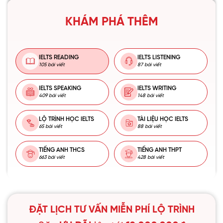
KHÁM PHÁ THÊM
IELTS READING
IELTS LISTENING
105 bài viết
87 bài viết
IELTS SPEAKING
IELTS WRITING
409 bài viết
148 bài viết
LỘ TRÌNH HỌC IELTS
TÀI LIỆU HỌC IELTS
65 bài viết
88 bài viết
TIẾNG ANH THCS
TIẾNG ANH THPT
663 bài viết
428 bài viết
ĐẶT LỊCH TƯ VẤN MIỄN PHÍ LỘ TRÌNH