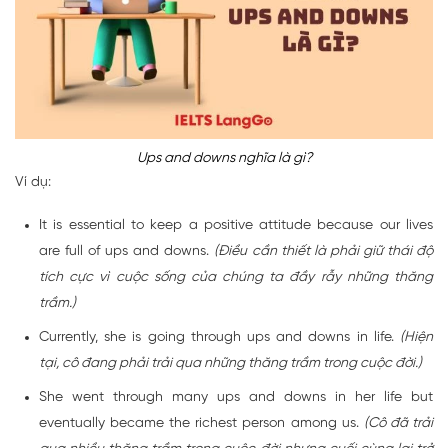
Ups and downs nghĩa là gì?
Ví dụ:
It is essential to keep a positive attitude because our lives
are full of ups and downs.
(Điều cần thiết là phải giữ thái độ
tích cực vì cuộc sống của chúng ta đầy rẫy những thăng
trầm.)
Currently, she is going through ups and downs in life.
(Hiện
tại, cô đang phải trải qua những thăng trầm trong cuộc đời.)
She went through many ups and downs in her life but
eventually became the richest person among us.
(Cô đã trải