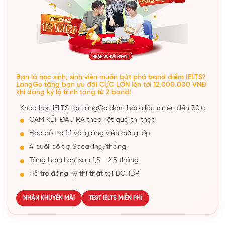
Bạn là học sinh, sinh viên muốn bứt phá band điểm IELTS?
LangGo tặng bạn ưu đãi CỰC LỚN lên tới 12.000.000 VNĐ
khi đăng ký lộ trình tăng từ 2 band!
Khóa học IELTS tại LangGo đảm bảo đầu ra lên đến 7.0+:
CAM KẾT ĐẦU RA theo kết quả thi thật
Học bổ trợ 1:1 với giảng viên đứng lớp
4 buổi bổ trợ Speaking/tháng
Tăng band chỉ sau 1,5 - 2,5 tháng
Hỗ trợ đăng ký thi thật tại BC, IDP
NHẬN KHUYẾN MÃI
TEST IELTS MIỄN PHÍ