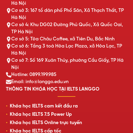
Hà Nội
Cơ sở 3: 167 tổ dân phố Phố Săn, Xã Thạch Thất, TP
Hà Nội
Cơ sở 4: Khu DG02 Đường Phủ Quốc, Xã Quốc Oai,
TP Hà Nội
Cơ sở 5: Tòa Châu Coffee, xã Tiên Du, Bắc Ninh
Cơ sở 6: Tầng 3 toà Hòa Lạc Plaza, xã Hòa Lạc, TP
Hà Nội
Cơ sở 7: Số 169 Xuân Thủy, phường Cầu Giấy, TP Hà
Nội
Hotline: 0899.199.985
Email: info@langgo.edu.vn
THÔNG TIN KHÓA HỌC TẠI IELTS LANGGO
Khóa học IELTS cam kết đầu ra
Khóa học IELTS 7.5 Power Up
Khóa học IELTS Online trực tuyến
Khóa học IELTS cấp tốc