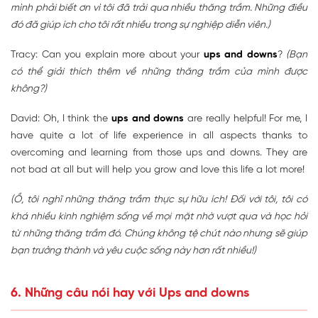
mình phải biết ơn vì tôi đã trải qua nhiều thăng trầm. Những điều
đó đã giúp ích cho tôi rất nhiều trong sự nghiệp diễn viên.)
Tracy: Can you explain more about your
ups and downs
?
(Bạn
có thể giải thích thêm về những thăng trầm của mình được
không?)
David: Oh, I think the
ups and downs
are really helpful! For me, I
have quite a lot of life experience in all aspects thanks to
overcoming and learning from those ups and downs. They are
not bad at all but will help you grow and love this life a lot more!
(Ồ, tôi nghĩ những thăng trầm thực sự hữu ích! Đối với tôi, tôi có
khá nhiều kinh nghiệm sống về mọi mặt nhờ vượt qua và học hỏi
từ những thăng trầm đó. Chúng không tệ chút nào nhưng sẽ giúp
bạn trưởng thành và yêu cuộc sống này hơn rất nhiều!)
6. Những câu nói hay với Ups and downs