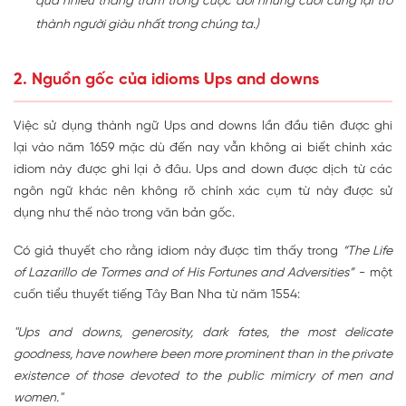
qua nhiều thăng trầm trong cuộc đời nhưng cuối cùng lại trở
thành người giàu nhất trong chúng ta.)
2. Nguồn gốc của idioms Ups and downs
Việc sử dụng thành ngữ Ups and downs lần đầu tiên được ghi
lại vào năm 1659 mặc dù đến nay vẫn không ai biết chính xác
idiom này được ghi lại ở đâu. Ups and down được dịch từ các
ngôn ngữ khác nên không rõ chính xác cụm từ này được sử
dụng như thế nào trong văn bản gốc.
Có giả thuyết cho rằng idiom này được tìm thấy trong
“The Life
of Lazarillo de Tormes and of His Fortunes and Adversities”
- một
cuốn tiểu thuyết tiếng Tây Ban Nha từ năm 1554:
"Ups and downs, generosity, dark fates, the most delicate
goodness, have nowhere been more prominent than in the private
existence of those devoted to the public mimicry of men and
women."