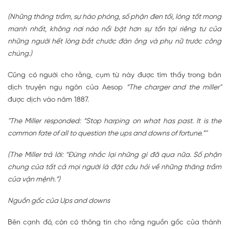
(Những thăng trầm, sự hào phóng, số phận đen tối, lòng tốt mong
manh nhất, không nơi nào nổi bật hơn sự tồn tại riêng tư của
những người hết lòng bắt chước đàn ông và phụ nữ trước công
chúng.)
Cũng có người cho rằng, cụm từ này được tìm thấy trong bản
dịch truyện ngụ ngôn của Aesop
“The charger and the miller"
được dịch vào năm 1887.
"The Miller responded: “Stop harping on what has past. It is the
common fate of all to question the ups and downs of fortune.”"
(The Miller trả lời: “Đừng nhắc lại những gì đã qua nữa. Số phận
chung của tất cả mọi người là đặt câu hỏi về những thăng trầm
của vận mệnh.”)
Nguồn gốc của Ups and downs
Bên cạnh đó, còn có thông tin cho rằng nguồn gốc của thành