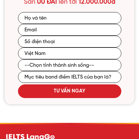
Săn
ƯU ĐÃI
lên tới
12.000.000đ
TƯ VẤN NGAY