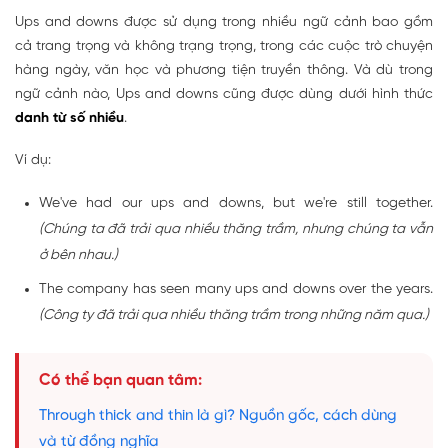
Ups and downs được sử dụng trong nhiều ngữ cảnh bao gồm
cả trang trọng và không trạng trọng, trong các cuộc trò chuyện
hàng ngày, văn học và phương tiện truyền thông. Và dù trong
ngữ cảnh nào, Ups and downs cũng được dùng dưới hình thức
danh từ số nhiều
.
Ví dụ:
We've had our ups and downs, but we're still together.
(Chúng ta đã trải qua nhiều thăng trầm, nhưng chúng ta vẫn
ở bên nhau.)
The company has seen many ups and downs over the years.
(Công ty đã trải qua nhiều thăng trầm trong những năm qua.)
Có thể bạn quan tâm:
Through thick and thin là gì? Nguồn gốc, cách dùng
và từ đồng nghĩa