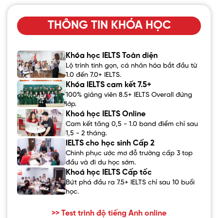
THÔNG TIN KHÓA HỌC
Khóa học IELTS Toàn diện
Lộ trình tinh gọn, cá nhân hóa bắt đầu từ
1.0 đến 7.0+ IELTS.
Khóa IELTS cam kết 7.5+
100% giảng viên 8.5+ IELTS Overall đứng
lớp.
Khoá học IELTS Online
Cam kết tăng 0,5 - 1.0 band điểm chỉ sau
1,5 - 2 tháng.
IELTS cho học sinh Cấp 2
Chinh phục ước mơ đỗ trường cấp 3 top
đầu và đi du học sớm.
Khoá học IELTS Cấp tốc
Bứt phá đầu ra 7.5+ IELTS chỉ sau 10 buổi
học.
>> Test trình độ tiếng Anh online