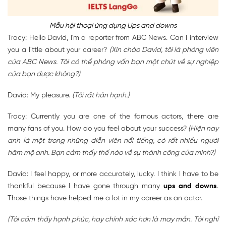
Mẫu hội thoại ứng dụng Ups and downs
Tracy: Hello David, I'm a reporter from ABC News. Can I interview
you a little about your career?
(Xin chào David, tôi là phóng viên
của ABC News. Tôi có thể phỏng vấn bạn một chút về sự nghiệp
của bạn được không?)
David: My pleasure.
(Tôi rất hân hạnh.)
Tracy: Currently you are one of the famous actors, there are
many fans of you. How do you feel about your success?
(Hiện nay
anh là một trong những diễn viên nổi tiếng, có rất nhiều người
hâm mộ anh. Bạn cảm thấy thế nào về sự thành công của mình?)
David: I feel happy, or more accurately, lucky. I think I have to be
thankful because I have gone through many
ups and downs
.
Those things have helped me a lot in my career as an actor.
(Tôi cảm thấy hạnh phúc, hay chính xác hơn là may mắn. Tôi nghĩ