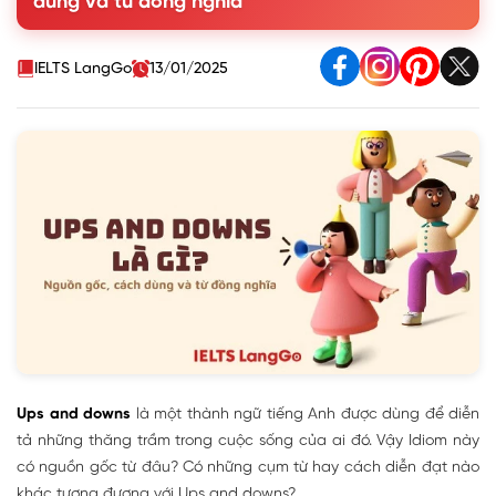
dùng và từ đồng nghĩa
4. Các cụm từ đồng nghĩa/trái nghĩa với Ups and downs
5. Mẫu hội thoại ứng dụng Ups and downs
6. Những câu nói hay với Ups and downs
IELTS LangGo
13/01/2025
Ups and downs
là một thành ngữ tiếng Anh được dùng để diễn
tả những thăng trầm trong cuộc sống của ai đó. Vậy Idiom này
có nguồn gốc từ đâu? Có những cụm từ hay cách diễn đạt nào
khác tương đương với Ups and downs?