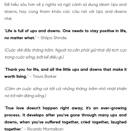
Để hiểu sâu hơn về ý nghĩa và ngữ cảnh sử dụng idiom Ups and
downs, hay cùng tham khảo các câu nói với Ups and downs
nhé.
"
Life is full of ups and downs. One needs to stay positive in life,
no matter what.
" - Shilpa Shinde.
(Cuộc đời đầy thăng trầm. Người ta cần phải giữ thái độ tích cực
trong cuộc sống, bất kể điều gì.)
"
Thank you for life, and all the little ups and downs that make it
worth living.
" - Travis Barker
(Cảm ơn cuộc sống và tất cả những thăng trầm nhỏ nhặt khiến
nó trở nên đáng sống.)
"
True love doesn't happen right away; it's an ever-growing
process. It develops after you've gone through many ups and
downs, when you've suffered together, cried together, laughed
together
." - Ricardo Montalban