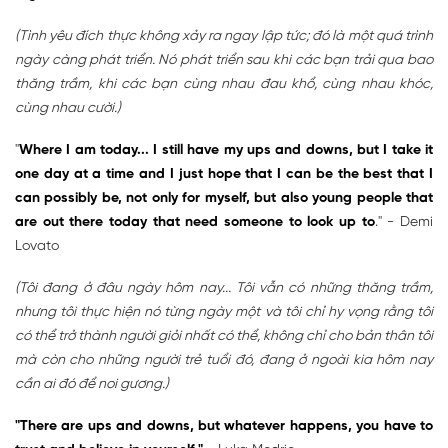
(Tình yêu đích thực không xảy ra ngay lập tức; đó là một quá trình
ngày càng phát triển. Nó phát triển sau khi các bạn trải qua bao
thăng trầm, khi các bạn cùng nhau đau khổ, cùng nhau khóc,
cùng nhau cười.)
"
Where I am today... I still have my ups and downs, but I take it
one day at a time and I just hope that I can be the best that I
can possibly be, not only for myself, but also young people that
are out there today that need someone to look up to
." - Demi
Lovato
(Tôi đang ở đâu ngày hôm nay... Tôi vẫn có những thăng trầm,
nhưng tôi thực hiện nó từng ngày một và tôi chỉ hy vọng rằng tôi
có thể trở thành người giỏi nhất có thể, không chỉ cho bản thân tôi
mà còn cho những người trẻ tuổi đó, đang ở ngoài kia hôm nay
cần ai đó để noi gương.)
"There are ups and downs, but whatever happens, you have to