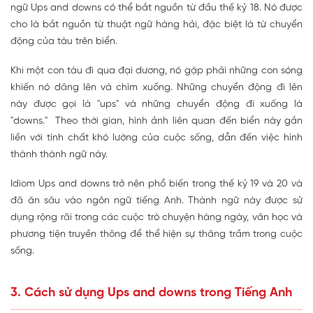
ngữ Ups and downs có thể bắt nguồn từ đầu thế kỷ 18. Nó được
cho là bắt nguồn từ thuật ngữ hàng hải, đặc biệt là từ chuyển
động của tàu trên biển.
Khi một con tàu đi qua đại dương, nó gặp phải những con sóng
khiến nó dâng lên và chìm xuống. Những chuyển động đi lên
này được gọi là "ups" và những chuyển động đi xuống là
"downs." Theo thời gian, hình ảnh liên quan đến biển này gắn
liền với tính chất khó lường của cuộc sống, dẫn đến việc hình
thành thành ngữ này.
Idiom Ups and downs trở nên phổ biến trong thế kỷ 19 và 20 và
đã ăn sâu vào ngôn ngữ tiếng Anh. Thành ngữ này được sử
dụng rộng rãi trong các cuộc trò chuyện hàng ngày, văn học và
phương tiện truyền thông để thể hiện sự thăng trầm trong cuộc
sống.
3. Cách sử dụng Ups and downs trong Tiếng Anh