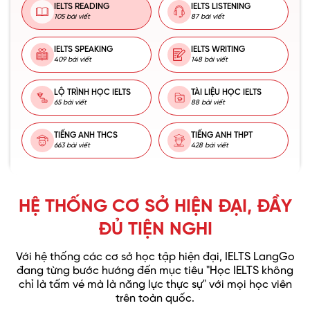
IELTS READING
IELTS LISTENING
105 bài viết
87 bài viết
IELTS SPEAKING
IELTS WRITING
409 bài viết
148 bài viết
LỘ TRÌNH HỌC IELTS
TÀI LIỆU HỌC IELTS
65 bài viết
88 bài viết
TIẾNG ANH THCS
TIẾNG ANH THPT
663 bài viết
428 bài viết
HỆ THỐNG CƠ SỞ HIỆN ĐẠI, ĐẦY
ĐỦ TIỆN NGHI
Với hệ thống các cơ sở học tập hiện đại, IELTS LangGo
đang từng bước hướng đến mục tiêu "Học IELTS không
chỉ là tấm vé mà là năng lực thực sự" với mọi học viên
trên toàn quốc.