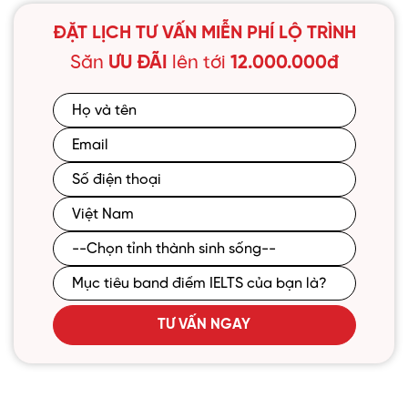
ĐẶT LỊCH TƯ VẤN MIỄN PHÍ LỘ TRÌNH
Cơ sở Bắc Ninh
Địa chỉ: Tòa Châu Coffee, xã Tiên Du, Bắc Ninh
Săn
ƯU ĐÃI
lên tới
12.000.000đ
XEM ĐƯỜNG ĐI
Cơ sở Hòa Lạc, TP Hà Nội
Địa chỉ: Tầng 3 toà Hòa Lạc Plaza, xã Hòa Lạc, TP
Hà Nội
XEM ĐƯỜNG ĐI
Cơ sở Xuân Thủy, TP Hà Nội
Địa chỉ: Số 169 Xuân Thủy, phường Cầu Giấy, TP
Hà Nội
TƯ VẤN NGAY
XEM ĐƯỜNG ĐI