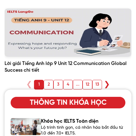
Lời giải Tiếng Anh lớp 9 Unit 12 Communication Global
Success chi tiết
❮
❯
1
2
3
4
...
12
13
THÔNG TIN KHÓA HỌC
Khóa học IELTS Toàn diện
Lộ trình tinh gọn, cá nhân hóa bắt đầu từ
1.0 đến 7.0+ IELTS.