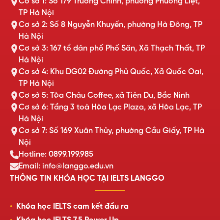
Cơ sở 1: Số 179 Trường Chinh, phường Phương Liệt,
TP Hà Nội
Cơ sở 2: Số 8 Nguyễn Khuyến, phường Hà Đông, TP
Hà Nội
Cơ sở 3: 167 tổ dân phố Phố Săn, Xã Thạch Thất, TP
Hà Nội
Cơ sở 4: Khu DG02 Đường Phủ Quốc, Xã Quốc Oai,
TP Hà Nội
Cơ sở 5: Tòa Châu Coffee, xã Tiên Du, Bắc Ninh
Cơ sở 6: Tầng 3 toà Hòa Lạc Plaza, xã Hòa Lạc, TP
Hà Nội
Cơ sở 7: Số 169 Xuân Thủy, phường Cầu Giấy, TP Hà
Nội
Hotline: 0899.199.985
Email: info@langgo.edu.vn
THÔNG TIN KHÓA HỌC TẠI IELTS LANGGO
Khóa học IELTS cam kết đầu ra