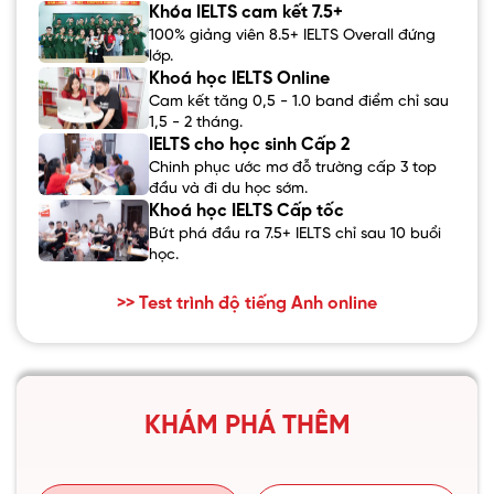
Khóa IELTS cam kết 7.5+
100% giảng viên 8.5+ IELTS Overall đứng
lớp.
Khoá học IELTS Online
Cam kết tăng 0,5 - 1.0 band điểm chỉ sau
1,5 - 2 tháng.
IELTS cho học sinh Cấp 2
Chinh phục ước mơ đỗ trường cấp 3 top
đầu và đi du học sớm.
Khoá học IELTS Cấp tốc
Bứt phá đầu ra 7.5+ IELTS chỉ sau 10 buổi
học.
>> Test trình độ tiếng Anh online
KHÁM PHÁ THÊM