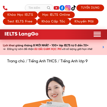
TUYỂN DỤNG
Tìm kiếm
Khóa Học IELTS
Học IELTS Online
Test IELTS Free
Khóa Cấp Tốc
Khuyến Mãi
Lịch khai giảng tháng 8 MỚI NHẤT - 100+ lớp IELTS từ 0 đến 7.0+
›
ƯU ĐÃI GIẢM HỌC PHÍ
📣
Đăng ký sớm để nhận
với số lượng giới hạn nhé!
Trang chủ
/
Tiếng Anh THCS
/
Tiếng Anh lớp 9