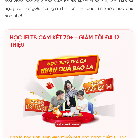
một khóa học có giảng viên hỗ trợ sẽ vô cùng hữu ích. Liên hệ
ngay với LangGo nếu gia đình có nhu cầu tìm khóa học phù
hợp nhé!
HỌC IELTS CAM KẾT 7.0+ - GIẢM TỐI ĐA 12
TRIỆU
Bạn là học sinh, sinh viên muốn bứt phá band điểm IELTS?