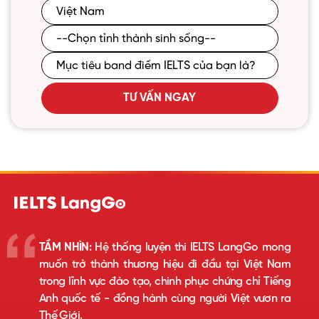
TƯ VẤN NGAY
TẦM NHÌN:
Hệ thống luyện thi IELTS LangGo mong
muốn trở thành thương hiệu đi đầu tại Việt Nam
trong lĩnh vực đào tạo, chinh phục chứng chỉ Tiếng
Anh quốc tế - đồng hành cùng người Việt vươn ra
Thế Giới.