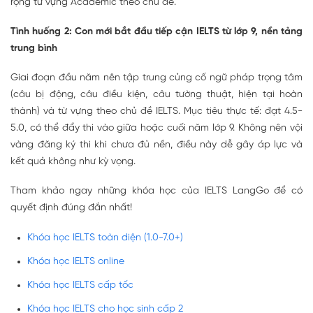
rộng từ vựng Academic theo chủ đề.
Tình huống 2: Con mới bắt đầu tiếp cận IELTS từ lớp 9, nền tảng
trung bình
Giai đoạn đầu năm nên tập trung củng cố ngữ pháp trọng tâm
(câu bị động, câu điều kiện, câu tường thuật, hiện tại hoàn
thành) và từ vựng theo chủ đề IELTS. Mục tiêu thực tế: đạt 4.5-
5.0, có thể đẩy thi vào giữa hoặc cuối năm lớp 9. Không nên vội
vàng đăng ký thi khi chưa đủ nền, điều này dễ gây áp lực và
kết quả không như kỳ vọng.
Tham khảo ngay những khóa học của IELTS LangGo để có
quyết định đúng đắn nhất!
Khóa học IELTS toàn diện (1.0-7.0+)
Khóa học IELTS online
Khóa học IELTS cấp tốc
Khóa học IELTS cho học sinh cấp 2