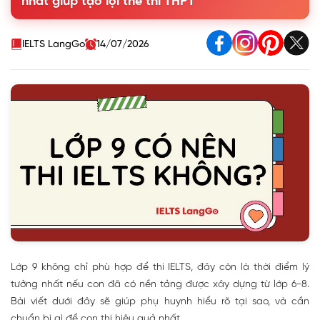
nhất giúp tạo lợi thế thi THPT
4. Lộ trình chuẩn bị IELTS cho học sinh lớp 9
5. Câu hỏi thường gặp về việc thi IELTS lớp 9
IELTS LangGo
14/07/2026
Lớp 9 không chỉ phù hợp để thi IELTS, đây còn là thời điểm lý
tưởng nhất nếu con đã có nền tảng được xây dựng từ lớp 6-8.
Bài viết dưới đây sẽ giúp phụ huynh hiểu rõ tại sao, và cần
chuẩn bị gì để con thi hiệu quả nhất.