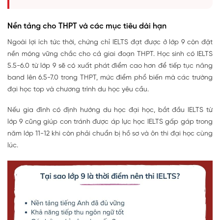
Nền tảng cho THPT và các mục tiêu dài hạn
Ngoài lợi ích tức thời, chứng chỉ IELTS đạt được ở lớp 9 còn đặt
nền móng vững chắc cho cả giai đoạn THPT. Học sinh có IELTS
5.5-6.0 từ lớp 9 sẽ có xuất phát điểm cao hơn để tiếp tục nâng
band lên 6.5-7.0 trong THPT, mức điểm phổ biến mà các trường
đại học top và chương trình du học yêu cầu.
Nếu gia đình có định hướng du học đại học, bắt đầu IELTS từ
lớp 9 cũng giúp con tránh được áp lực học IELTS gấp gáp trong
năm lớp 11-12 khi còn phải chuẩn bị hồ sơ và ôn thi đại học cùng
lúc.