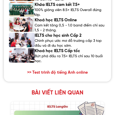
Khóa IELTS cam kết 7.5+
100% giảng viên 8.5+ IELTS Overall đứng
lớp.
Khoá học IELTS Online
Cam kết tăng 0,5 - 1.0 band điểm chỉ sau
1,5 - 2 tháng.
IELTS cho học sinh Cấp 2
Chinh phục ước mơ đỗ trường cấp 3 top
đầu và đi du học sớm.
Khoá học IELTS Cấp tốc
Bứt phá đầu ra 7.5+ IELTS chỉ sau 10 buổi
học.
>> Test trình độ tiếng Anh online
BÀI VIẾT LIÊN QUAN