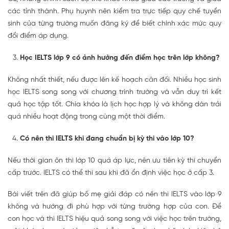
các tỉnh thành. Phụ huynh nên kiểm tra trực tiếp quy chế tuyển
sinh của từng trường muốn đăng ký để biết chính xác mức quy
đổi điểm áp dụng.
Học IELTS lớp 9 có ảnh hưởng đến điểm học trên lớp không?
Không nhất thiết, nếu được lên kế hoạch cân đối. Nhiều học sinh
học IELTS song song với chương trình trường và vẫn duy trì kết
quả học tập tốt. Chìa khóa là lịch học hợp lý và không dàn trải
quá nhiều hoạt động trong cùng một thời điểm.
Có nên thi IELTS khi đang chuẩn bị kỳ thi vào lớp 10?
Nếu thời gian ôn thi lớp 10 quá áp lực, nên ưu tiên kỳ thi chuyển
cấp trước. IELTS có thể thi sau khi đã ổn định việc học ở cấp 3.
Bài viết trên đã giúp bố mẹ giải đáp có nên thi IELTS vào lớp 9
không và hướng đi phù hợp với từng trường hợp của con. Để
con học và thi IELTS hiệu quả song song với việc học trên trường,