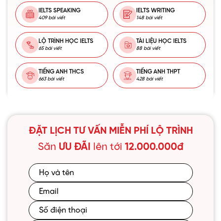
IELTS SPEAKING
IELTS WRITING
409 bài viết
148 bài viết
LỘ TRÌNH HỌC IELTS
TÀI LIỆU HỌC IELTS
65 bài viết
88 bài viết
TIẾNG ANH THCS
TIẾNG ANH THPT
663 bài viết
428 bài viết
ĐẶT LỊCH TƯ VẤN MIỄN PHÍ LỘ TRÌNH
Săn
ƯU ĐÃI
lên tới
12.000.000đ