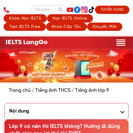
TUYỂN DỤNG
Tìm kiếm
Khóa Học IELTS
Học IELTS Online
Test IELTS Free
Khóa Cấp Tốc
Khuyến Mãi
Trang chủ
/
Tiếng Anh THCS
/
Tiếng Anh lớp 9
Nội dung
1. Lớp 9 có nên thi IELTS không?
2. Tại sao lớp 9 là thời điểm nên thi IELTS?
Lớp 9 có nên thi IELTS không? Hướng đi đúng
3. Học sinh lớp 9 cần đạt band điểm IELTS bao nhiêu?