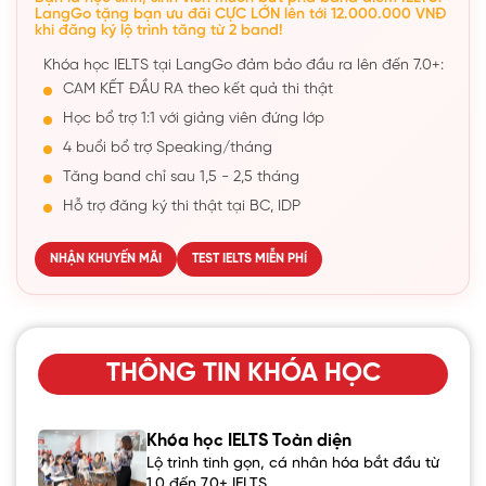
LangGo tặng bạn ưu đãi CỰC LỚN lên tới 12.000.000 VNĐ
khi đăng ký lộ trình tăng từ 2 band!
Khóa học IELTS tại LangGo đảm bảo đầu ra lên đến 7.0+:
CAM KẾT ĐẦU RA theo kết quả thi thật
Học bổ trợ 1:1 với giảng viên đứng lớp
4 buổi bổ trợ Speaking/tháng
Tăng band chỉ sau 1,5 - 2,5 tháng
Hỗ trợ đăng ký thi thật tại BC, IDP
NHẬN KHUYẾN MÃI
TEST IELTS MIỄN PHÍ
THÔNG TIN KHÓA HỌC
Khóa học IELTS Toàn diện
Lộ trình tinh gọn, cá nhân hóa bắt đầu từ
1.0 đến 7.0+ IELTS.