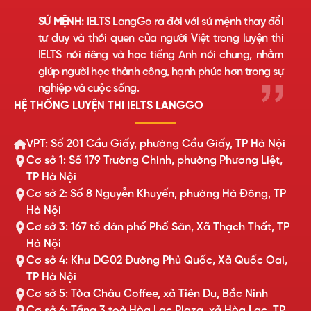
SỨ MỆNH:
IELTS LangGo ra đời với sứ mệnh thay đổi
tư duy và thói quen của người Việt trong luyện thi
IELTS nói riêng và học tiếng Anh nói chung, nhằm
giúp người học thành công, hạnh phúc hơn trong sự
nghiệp và cuộc sống.
HỆ THỐNG LUYỆN THI IELTS LANGGO
VPT: Số 201 Cầu Giấy, phường Cầu Giấy, TP Hà Nội
Cơ sở 1: Số 179 Trường Chinh, phường Phương Liệt,
TP Hà Nội
Cơ sở 2: Số 8 Nguyễn Khuyến, phường Hà Đông, TP
Hà Nội
Cơ sở 3: 167 tổ dân phố Phố Săn, Xã Thạch Thất, TP
Hà Nội
Cơ sở 4: Khu DG02 Đường Phủ Quốc, Xã Quốc Oai,
TP Hà Nội
Cơ sở 5: Tòa Châu Coffee, xã Tiên Du, Bắc Ninh
Cơ sở 6: Tầng 3 toà Hòa Lạc Plaza, xã Hòa Lạc, TP