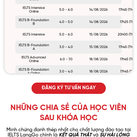
IELTS Intensive
5.0 - 6.0
14/08/2026
17h45 (Thứ 2
Online
IELTS B-Foundation
4.0 - 5.0
14/08/2026
17h25 (Thứ 
B
IELTS Intensive
5.0 - 6.0
15/08/2026
20h00 (Thứ 3
IELTS B-Foundation
3.0 - 4.0
15/08/2026
17h45 (Thứ 3
A
IELTS Advanced
6.0 - 7.0
18/08/2026
17h45 (Thứ 
Online
IELTS B-Foundation
3.0 - 4.0
18/08/2026
17h45 (Thứ 
A Online
IELTS Intensive
5.0 - 6.0
20/08/2026
17h45 (Thứ 
ĐĂNG KÝ TƯ VẤN NGAY
B-Pre-IELTS course
Từ 2.0
27/08/2026
19h00 (Thứ 
NHỮNG CHIA SẺ CỦA HỌC VIÊN
IELTS Advanced
6.0 - 7.0
28/08/2026
17h45 (Thứ 2
SAU KHÓA HỌC
IETLS Intensive
5.0 - 6.0
30/08/2026
17h45 (Thứ 
Minh chứng đanh thép nhất cho chất lượng đào tạo tại
IELTS LangGo chính là
IELTS Advanced
KẾT QUẢ THẬT
6.0 - 7.0
31/08/2026
và
SỰ HÀI LÒNG
17h45 (Thứ 