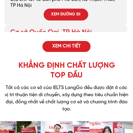
TP Hà Nội
XEM ĐƯỜNG ĐI
Cơ sở Quốc Oai, TP Hà Nội
Địa chỉ: Khu DG02 Đường Phủ Quốc, Xã Quốc Oai,
TP Hà Nội
XEM CHI TIẾT
XEM ĐƯỜNG ĐI
KHẲNG ĐỊNH CHẤT LƯỢNG
Cơ sở Bắc Ninh
TOP ĐẦU
Địa chỉ: Tòa Châu Coffee, xã Tiên Du, Bắc Ninh
Tất cả các cơ sở của IELTS LangGo đều được đặt ở các
XEM ĐƯỜNG ĐI
vị trí thuận tiện di chuyển, xây dựng theo tiêu chuẩn hiện
đại, đồng nhất về chất lượng cơ sở và chương trình đào
Cơ sở Hòa Lạc, TP Hà Nội
tạo.
Địa chỉ: Tầng 3 toà Hòa Lạc Plaza, xã Hòa Lạc, TP
Hà Nội
XEM ĐƯỜNG ĐI