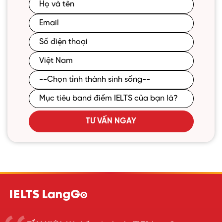
TƯ VẤN NGAY