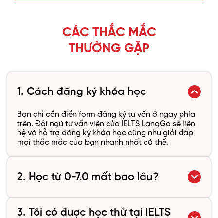
CÁC THẮC MẮC
THƯỜNG GẶP
1. Cách đăng ký khóa học
Bạn chỉ cần điền form đăng ký tư vấn ở ngay phía
trên. Đội ngũ tư vấn viên của IELTS LangGo sẽ liên
hệ và hỗ trợ đăng ký khóa học cũng như giải đáp
mọi thắc mắc của bạn nhanh nhất có thể.
2. Học từ 0-7.0 mất bao lâu?
Tổng thời gian lộ trình học IELTS tại LangGo được
tối ưu để giúp người học từ mất gốc đến đạt mục
tiêu 7.0 trong 10 tháng, chưa kể thời gian kiểm tra,
3. Tôi có được học thử tại IELTS