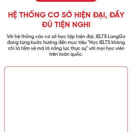
HỆ THỐNG CƠ SỞ HIỆN ĐẠI, ĐẦY
ĐỦ TIỆN NGHI
Với hệ thống các cơ sở học tập hiện đại, IELTS LangGo
đang từng bước hướng đến mục tiêu "Học IELTS không
chỉ là tấm vé mà là năng lực thực sự" với mọi học viên
trên toàn quốc.