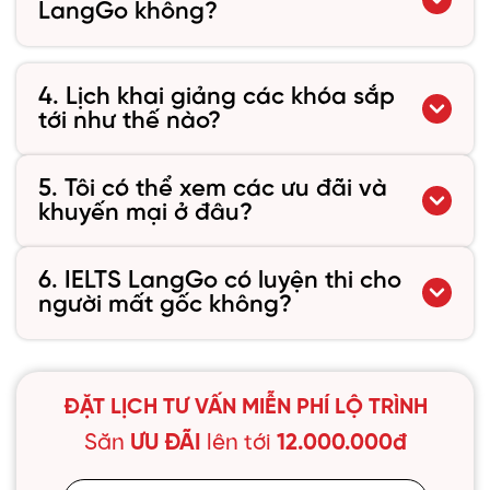
đánh giá sự tiến bộ giữa các band điểm. Hiện tại
LangGo không?
đây là lộ trình tối ưu nhất giúp học viên đạt mục
IELTS LangGo thường xuyên tổ chức các lớp học
tiêu 7.0 IELTS.
thử hàng tháng. LangGo hiểu rằng việc trực tiếp
trải nghiệm và đánh giá trình độ giảng viên, cũng
4. Lịch khai giảng các khóa sắp
như phương pháp dạy của trung tâm sẽ giúp bạn
ra quyết định đúng đắn nhất mà không mất nhiều
tới như thế nào?
thời gian hay rơi vào tình huống phải ra lựa chọn
Hàng tháng, IELTS LangGo khai giảng các lớp học
"mù". Đăng ký học thử ở form bên trên nhé!
Online và Offline, rất thuận tiện và linh hoạt đáp
ứng các nhu cầu học tập khác nhau. Bạn có thể
5. Tôi có thể xem các ưu đãi và
xem tại ▶️
Lịch Khai Giảng
.
khuyến mại ở đâu?
Các chương trình khuyến mãi của IELTS LangGo sẽ
khác nhau qua các tháng. Bạn có thể xem chi tiết
tại
6. IELTS LangGo có luyện thi cho
Chương trình khuyến mãi
. Để có được thông tin
chính xác nhất, bạn hãy điền form để được tư vấn
người mất gốc không?
viên của chúng mình thông tin nhé.
Với 10 năm kinh nghiệm giảng dạy IELTS, LangGo
đã phát triển 5 giai đoạn học theo lộ trình học phù
hợp cho các trình độ khác nhau, nên dù bạn ở level
nào cũng có thể tìm được lộ trình phù hợp. Ngoài
ĐẶT LỊCH TƯ VẤN MIỄN PHÍ LỘ TRÌNH
ra, IELTS LangGo có các hình thức học đa dạng
như gia sư 1-1, học nhóm nhỏ,....linh hoạt theo nhu
Săn
ƯU ĐÃI
lên tới
12.000.000đ
cầu luyện thi và mục tiêu đầu ra.