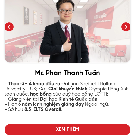
Mr. Phan Thanh Tuấn
-
Thạc sĩ - Á khoa đầu ra
Đại học Sheffield Hallam
University - UK; Đạt
Giải khuyến khích
Olympic tiếng Anh
toàn quốc,
học bổng
của quỹ học bổng LOTTE.
- Giảng viên tại
Đại học Kinh tế Quốc dân
.
- Hơn 6
năm kinh nghiệm giảng dạy
Ngoại ngữ.
- Sở hữu
8.5 IELTS Overall
.
XEM THÊM