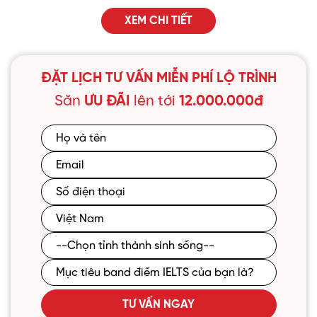
Địa chỉ: Khu DG02 Đường Phủ Quốc, Xã Quốc Oai,
TP Hà Nội
XEM CHI TIẾT
XEM ĐƯỜNG ĐI
ĐẶT LỊCH TƯ VẤN MIỄN PHÍ LỘ TRÌNH
Cơ sở Bắc Ninh
Địa chỉ: Tòa Châu Coffee, xã Tiên Du, Bắc Ninh
Săn
ƯU ĐÃI
lên tới
12.000.000đ
XEM ĐƯỜNG ĐI
Cơ sở Hòa Lạc, TP Hà Nội
Địa chỉ: Tầng 3 toà Hòa Lạc Plaza, xã Hòa Lạc, TP
Hà Nội
XEM ĐƯỜNG ĐI
Cơ sở Xuân Thủy, TP Hà Nội
Địa chỉ: Số 169 Xuân Thủy, phường Cầu Giấy, TP
Hà Nội
TƯ VẤN NGAY
XEM ĐƯỜNG ĐI