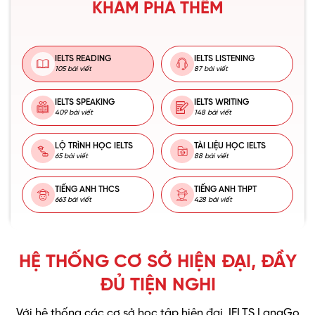
KHÁM PHÁ THÊM
IELTS READING
IELTS LISTENING
105 bài viết
87 bài viết
IELTS SPEAKING
IELTS WRITING
409 bài viết
148 bài viết
LỘ TRÌNH HỌC IELTS
TÀI LIỆU HỌC IELTS
65 bài viết
88 bài viết
TIẾNG ANH THCS
TIẾNG ANH THPT
663 bài viết
428 bài viết
HỆ THỐNG CƠ SỞ HIỆN ĐẠI, ĐẦY
ĐỦ TIỆN NGHI
Với hệ thống các cơ sở học tập hiện đại, IELTS LangGo