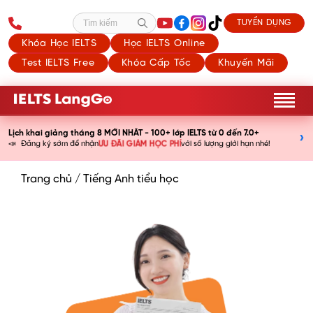
TUYỂN DỤNG
Tìm kiếm
Khóa Học IELTS
Học IELTS Online
Test IELTS Free
Khóa Cấp Tốc
Khuyến Mãi
Lịch khai giảng tháng 8 MỚI NHẤT - 100+ lớp IELTS từ 0 đến 7.0+
›
📣
ƯU ĐÃI GIẢM HỌC PHÍ
Đăng ký sớm để nhận
với số lượng giới hạn nhé!
Trang chủ
/
Tiếng Anh tiểu học