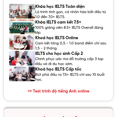
Khóa học IELTS Toàn diện
Lộ trình tinh gọn, cá nhân hóa bắt đầu từ
1.0 đến 7.0+ IELTS.
Khóa IELTS cam kết 7.5+
100% giảng viên 8.5+ IELTS Overall đứng
lớp.
Khoá học IELTS Online
Cam kết tăng 0,5 - 1.0 band điểm chỉ sau
1,5 - 2 tháng.
IELTS cho học sinh Cấp 2
Chinh phục ước mơ đỗ trường cấp 3 top
đầu và đi du học sớm.
Khoá học IELTS Cấp tốc
Bứt phá đầu ra 7.5+ IELTS chỉ sau 10 buổi
học.
>> Test trình độ tiếng Anh online