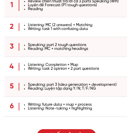
Review chiến thuật trả lời cả 3 parts Speaking (WH)
1
Luyện đề Forecast (P1 tough questions)
Reading
Listening: MC (2 answers) + Matching
2
Writing: task 1 with confusing data
Speaking: part 2 tough questions
3
Reading: MC + matching headings
Listening: Completion + Map
4
Writing: task 2 opinion + 2 part questions
Speaking: part 3 (idea generation + development)
5
Reading: Luyện tập dạng Y/N; T/F/NG
Writing: future data + map + process
6
Listening: Note-taking + highlighting
Reading: tough matching features + information
7
Speaking: part 2 tough questions + part 3