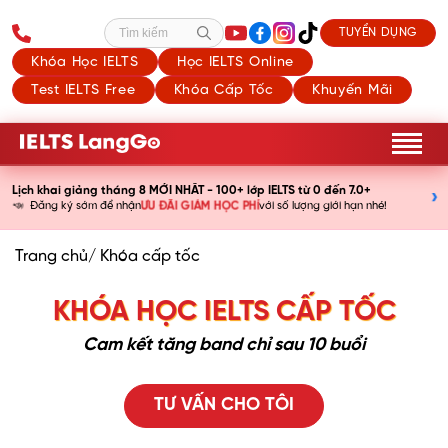
TUYỂN DỤNG
Tìm kiếm
Khóa Học IELTS
Học IELTS Online
Test IELTS Free
Khóa Cấp Tốc
Khuyến Mãi
Lịch khai giảng tháng 8 MỚI NHẤT - 100+ lớp IELTS từ 0 đến 7.0+
›
📣
ƯU ĐÃI GIẢM HỌC PHÍ
Đăng ký sớm để nhận
với số lượng giới hạn nhé!
Trang chủ/ Khóa cấp tốc
KHÓA HỌC IELTS CẤP TỐC
Cam kết tăng band chỉ sau 10 buổi
TƯ VẤN CHO TÔI