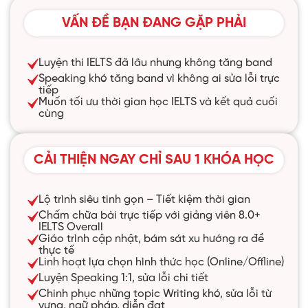
VẤN ĐỀ BẠN ĐANG GẶP PHẢI
Luyện thi IELTS đã lâu nhưng không tăng band
Speaking khó tăng band vì không ai sửa lỗi trực
tiếp
Muốn tối ưu thời gian học IELTS và kết quả cuối
cùng
CẢI THIỆN NGAY CHỈ SAU 1 KHÓA HỌC
Lộ trình siêu tinh gọn – Tiết kiệm thời gian
Chấm chữa bài trực tiếp với giảng viên 8.0+
IELTS Overall
Giáo trình cập nhật, bám sát xu hướng ra đề
thực tế
Linh hoạt lựa chọn hình thức học (Online/Offline)
Luyện Speaking 1:1, sửa lỗi chi tiết
Chinh phục những topic Writing khó, sửa lỗi từ
vựng, ngữ pháp, diễn đạt