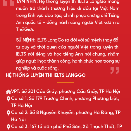
TẦM NHÌN:
Hệ thống luyện thi IELTS LangGo mong
muốn trở thành thương hiệu đi đầu tại Việt Nam
trong lĩnh vực đào tạo, chinh phục chứng chỉ Tiếng
Anh quốc tế - đồng hành cùng người Việt vươn ra
Thế Giới.
SỨ MỆNH:
IELTS LangGo ra đời với sứ mệnh thay đổi
tư duy và thói quen của người Việt trong luyện thi
IELTS nói riêng và học tiếng Anh nói chung, nhằm
giúp người học thành công, hạnh phúc hơn trong sự
nghiệp và cuộc sống.
HỆ THỐNG LUYỆN THI IELTS LANGGO
VPT: Số 201 Cầu Giấy, phường Cầu Giấy, TP Hà Nội
Cơ sở 1: Số 179 Trường Chinh, phường Phương Liệt,
TP Hà Nội
Cơ sở 2: Số 8 Nguyễn Khuyến, phường Hà Đông, TP
Hà Nội
Cơ sở 3: 167 tổ dân phố Phố Săn, Xã Thạch Thất, TP