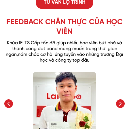
TƯ VẤN LỘ TRÌNH
Listening: Practice staying composed when missing
8
info + guesswork
Writing: Discussion + Pros and Cons
FEEDBACK CHÂN THỰC CỦA HỌC
VIÊN
Reading: Practice skipping question + section +
skimming
9
Speaking: Practice + common mistakes (pronunciation
Khóa IELTS Cấp tốc đã giúp nhiều học viên bứt phá và
+ grammar)
thành công đạt band mong muốn trong thời gian
ngắn,
nắm chắc cơ hội ứng tuyển vào những trường Đại
học và công ty top đầu
10
Writing: analysing + time management + proofreading