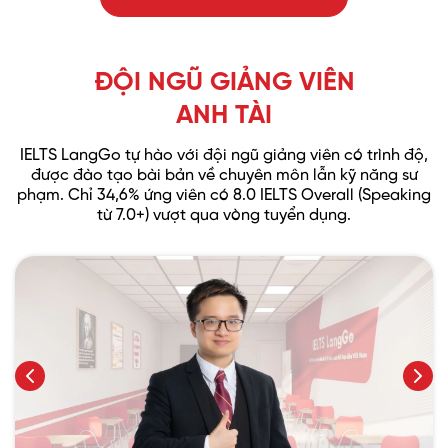
XEM ĐƯỜNG ĐI
ĐỘI NGŨ GIẢNG VIÊN
Cơ sở Bắc Ninh
Địa chỉ: Tòa Châu Coffee, xã Tiên Du, Bắc Ninh
ANH TÀI
XEM ĐƯỜNG ĐI
IELTS LangGo tự hào với đội ngũ giảng viên có trình độ,
được đào tạo bài bản về chuyên môn lẫn kỹ năng sư
Cơ sở Hòa Lạc, TP Hà Nội
phạm.
Chỉ 34,6% ứng viên có 8.0 IELTS Overall (Speaking
từ 7.0+) vượt qua vòng tuyển dụng.
Địa chỉ: Tầng 3 toà Hòa Lạc Plaza, xã Hòa Lạc, TP
Hà Nội
XEM ĐƯỜNG ĐI
Cơ sở Xuân Thủy, TP Hà Nội
Địa chỉ: Số 169 Xuân Thủy, phường Cầu Giấy, TP
Hà Nội
XEM ĐƯỜNG ĐI