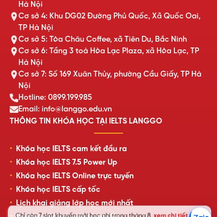
Hà Nội
Cơ sở 4: Khu DG02 Đường Phủ Quốc, Xã Quốc Oai,
TP Hà Nội
Cơ sở 5: Tòa Châu Coffee, xã Tiên Du, Bắc Ninh
Cơ sở 6: Tầng 3 toà Hòa Lạc Plaza, xã Hòa Lạc, TP
Hà Nội
Cơ sở 7: Số 169 Xuân Thủy, phường Cầu Giấy, TP Hà
Nội
Hotline: 0899.199.985
Email: info@langgo.edu.vn
THÔNG TIN KHÓA HỌC TẠI IELTS LANGGO
Khóa học IELTS cam kết đầu ra
Khóa học IELTS 7.5 Power Up
Khóa học IELTS Online trực tuyến
Khóa học IELTS cấp tốc
Lịch khai giảng lớp học mới nhất
Chỉ còn 7 slot khuyến mãi học phí trong tháng 8,
xem chi tiết
.
Review của học viên LangGo