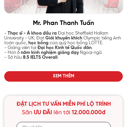
Mr. Phan Thanh Tuấn
-
Thạc sĩ - Á khoa đầu ra
Đại học Sheffield Hallam
University - UK; Đạt
Giải khuyến khích
Olympic tiếng Anh
toàn quốc,
học bổng
của quỹ học bổng LOTTE.
- Giảng viên tại
Đại học Kinh tế Quốc dân
.
- Hơn 6
năm kinh nghiệm giảng dạy
Ngoại ngữ.
- Sở hữu
8.5 IELTS Overall
.
XEM THÊM
ĐẶT LỊCH TƯ VẤN MIỄN PHÍ LỘ TRÌNH
Săn
ƯU ĐÃI
lên tới
12.000.000đ