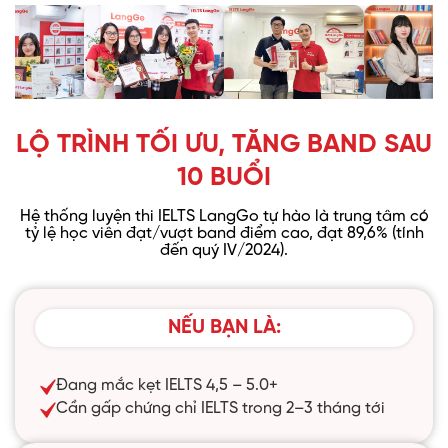
LỘ TRÌNH TỐI ƯU, TĂNG BAND SAU
10 BUỔI
Hệ thống luyện thi IELTS LangGo tự hào là trung tâm có
tỷ lệ học viên
đạt/vượt band điểm cao, đạt 89,6% (tính
đến quý IV/2024).
NẾU BẠN LÀ:
Đang mắc kẹt IELTS 4,5 – 5.0+
Cần gấp chứng chỉ IELTS trong 2–3 tháng tới