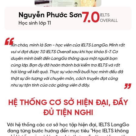
7.0
Nguyễn Phước Sơn
IELTS
OVERALL
Học sinh lớp 11
Xin chào, mình là Sơn - học viên của IELTS LangGo. Mình rất
vui vì đạt được 7.0 IELTS Overall sau khi học khóa 5-7. Cơ
duyên mình biết đến LangGo thông qua một người bạn
cùng lớp. Bạn ấy đã hoàn thành bài kiểm tra IELTS và rất
hài lòng về kết quả. Thực sự vào mỗi buổi học mình đều đã
thật sự ấn tượng với chuyên môn, cách truyền đạt cũng
như sự tận tình của các giảng viên ở đây.
HỆ THỐNG CƠ SỞ HIỆN ĐẠI, ĐẦY
ĐỦ TIỆN NGHI
Với hệ thống các cơ sở học tập hiện đại, IELTS LangGo
đang từng bước hướng đến mục tiêu "Học IELTS không