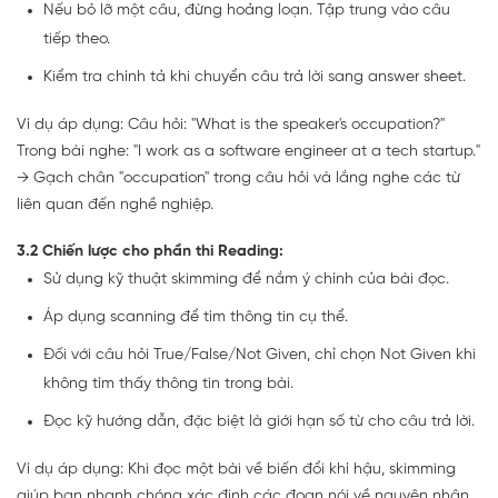
Nếu bỏ lỡ một câu, đừng hoảng loạn. Tập trung vào câu
tiếp theo.
Kiểm tra chính tả khi chuyển câu trả lời sang answer sheet.
Ví dụ áp dụng: Câu hỏi: "What is the speaker's occupation?"
Trong bài nghe: "I work as a software engineer at a tech startup."
→ Gạch chân "occupation" trong câu hỏi và lắng nghe các từ
liên quan đến nghề nghiệp.
3.2 Chiến lược cho phần thi Reading:
Sử dụng kỹ thuật skimming để nắm ý chính của bài đọc.
Áp dụng scanning để tìm thông tin cụ thể.
Đối với câu hỏi True/False/Not Given, chỉ chọn Not Given khi
không tìm thấy thông tin trong bài.
Đọc kỹ hướng dẫn, đặc biệt là giới hạn số từ cho câu trả lời.
Ví dụ áp dụng: Khi đọc một bài về biến đổi khí hậu, skimming
giúp bạn nhanh chóng xác định các đoạn nói về nguyên nhân,