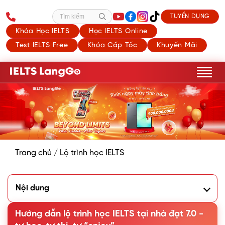
TUYỂN DỤNG
Tìm kiếm
Khóa Học IELTS
Học IELTS Online
Test IELTS Free
Khóa Cấp Tốc
Khuyến Mãi
Trang chủ
/
Lộ trình học IELTS
Nội dung
I. Giai đoạn 1: Xác định trình độ, mục tiêu và lên kế hoạch
học tập
Hướng dẫn lộ trình học IELTS tại nhà đạt 7.0 -
1. Đánh giá trình độ tiếng Anh hiện tại