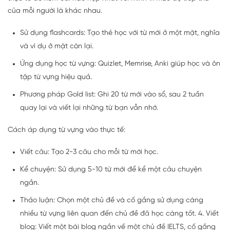
của mỗi người là khác nhau.
Sử dụng flashcards: Tạo thẻ học với từ mới ở một mặt, nghĩa
và ví dụ ở mặt còn lại.
Ứng dụng học từ vựng: Quizlet, Memrise, Anki giúp học và ôn
tập từ vựng hiệu quả.
Phương pháp Gold list: Ghi 20 từ mới vào sổ, sau 2 tuần
quay lại và viết lại những từ bạn vẫn nhớ.
Cách áp dụng từ vựng vào thực tế:
Viết câu: Tạo 2-3 câu cho mỗi từ mới học.
Kể chuyện: Sử dụng 5-10 từ mới để kể một câu chuyện
ngắn.
Thảo luận: Chọn một chủ đề và cố gắng sử dụng càng
nhiều từ vựng liên quan đến chủ đề đã học càng tốt. 4. Viết
blog: Viết một bài blog ngắn về một chủ đề IELTS, cố gắng