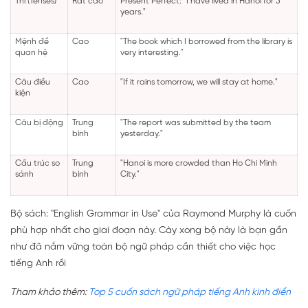
Thì (Tenses)
Rất cao
Present Perfect: "I have lived in Hanoi for 5
years."
Mệnh đề
Cao
"The book which I borrowed from the library is
quan hệ
very interesting."
Câu điều
Cao
"If it rains tomorrow, we will stay at home."
kiện
Câu bị động
Trung
"The report was submitted by the team
bình
yesterday."
Cấu trúc so
Trung
"Hanoi is more crowded than Ho Chi Minh
sánh
bình
City."
Bộ sách: "English Grammar in Use" của Raymond Murphy là cuốn
phù hợp nhất cho giai đoạn này. Cày xong bộ này là bạn gần
như đã nắm vững toàn bộ ngữ pháp cần thiết cho việc học
tiếng Anh rồi
Tham khảo thêm:
Top 5 cuốn sách ngữ pháp tiếng Anh kinh điển