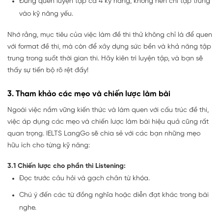
Đừng quên luyện tập cả 4 kỹ năng, không nên chỉ tập trung
vào kỹ năng yếu.
Nhớ rằng, mục tiêu của việc làm đề thi thử không chỉ là để quen
với format đề thi, mà còn để xây dựng sức bền và khả năng tập
trung trong suốt thời gian thi. Hãy kiên trì luyện tập, và bạn sẽ
thấy sự tiến bộ rõ rệt đấy!
3. Tham khảo các mẹo và chiến lược làm bài
Ngoài việc nắm vững kiến thức và làm quen với cấu trúc đề thi,
việc áp dụng các mẹo và chiến lược làm bài hiệu quả cũng rất
quan trọng. IELTS LangGo sẽ chia sẻ với các bạn những mẹo
hữu ích cho từng kỹ năng:
3.1 Chiến lược cho phần thi Listening:
Đọc trước câu hỏi và gạch chân từ khóa.
Chú ý đến các từ đồng nghĩa hoặc diễn đạt khác trong bài
nghe.