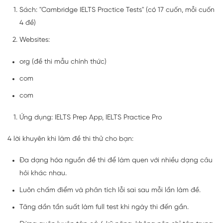
Sách: "Cambridge IELTS Practice Tests" (có 17 cuốn, mỗi cuốn
4 đề)
Websites:
org (đề thi mẫu chính thức)
com
com
Ứng dụng: IELTS Prep App, IELTS Practice Pro
4 lời khuyên khi làm đề thi thử cho bạn:
Đa dạng hóa nguồn đề thi để làm quen với nhiều dạng câu
hỏi khác nhau.
Luôn chấm điểm và phân tích lỗi sai sau mỗi lần làm đề.
Tăng dần tần suất làm full test khi ngày thi đến gần.