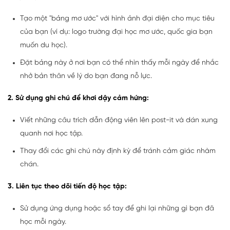
Tạo một "bảng mơ ước" với hình ảnh đại diện cho mục tiêu
của bạn (ví dụ: logo trường đại học mơ ước, quốc gia bạn
muốn du học).
Đặt bảng này ở nơi bạn có thể nhìn thấy mỗi ngày để nhắc
nhở bản thân về lý do bạn đang nỗ lực.
2. Sử dụng ghi chú để khơi dậy cảm hứng:
Viết những câu trích dẫn động viên lên post-it và dán xung
quanh nơi học tập.
Thay đổi các ghi chú này định kỳ để tránh cảm giác nhàm
chán.
3. Liên tục theo dõi tiến độ học tập:
Sử dụng ứng dụng hoặc sổ tay để ghi lại những gì bạn đã
học mỗi ngày.