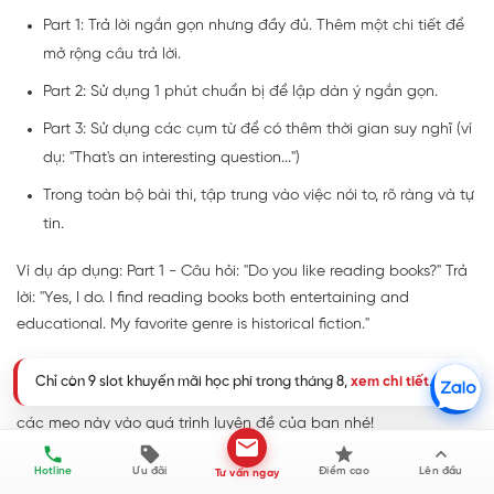
Part 1: Trả lời ngắn gọn nhưng đầy đủ. Thêm một chi tiết để
mở rộng câu trả lời.
Part 2: Sử dụng 1 phút chuẩn bị để lập dàn ý ngắn gọn.
Part 3: Sử dụng các cụm từ để có thêm thời gian suy nghĩ (ví
dụ: "That's an interesting question...")
Trong toàn bộ bài thi, tập trung vào việc nói to, rõ ràng và tự
tin.
Ví dụ áp dụng: Part 1 - Câu hỏi: "Do you like reading books?" Trả
lời: "Yes, I do. I find reading books both entertaining and
educational. My favorite genre is historical fiction."
Nhớ rằng, việc áp dụng các mẹo này cần được thực hành
Chỉ còn 9 slot khuyến mãi học phí trong tháng 8,
xem chi tiết
.
thường xuyên để trở nên tự nhiên trong ngày thi. Hãy kết hợp
các mẹo này vào quá trình luyện đề của bạn nhé!
Hotline
Ưu đãi
Điểm cao
Lên đầu
Tư vấn ngay
IV. Giai đoạn 4: Ôn tập và tăng lường tự luyện đề