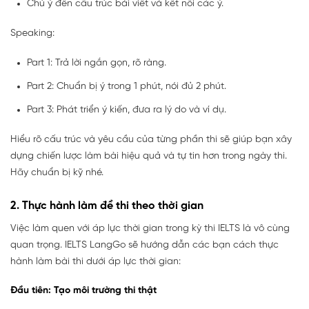
Chú ý đến cấu trúc bài viết và kết nối các ý.
Speaking:
Part 1: Trả lời ngắn gọn, rõ ràng.
Part 2: Chuẩn bị ý trong 1 phút, nói đủ 2 phút.
Part 3: Phát triển ý kiến, đưa ra lý do và ví dụ.
Hiểu rõ cấu trúc và yêu cầu của từng phần thi sẽ giúp bạn xây
dựng chiến lược làm bài hiệu quả và tự tin hơn trong ngày thi.
Hãy chuẩn bị kỹ nhé.
2. Thực hành làm đề thi theo thời gian
Việc làm quen với áp lực thời gian trong kỳ thi IELTS là vô cùng
quan trọng. IELTS LangGo sẽ hướng dẫn các bạn cách thực
hành làm bài thi dưới áp lực thời gian:
Đầu tiên: Tạo môi trường thi thật