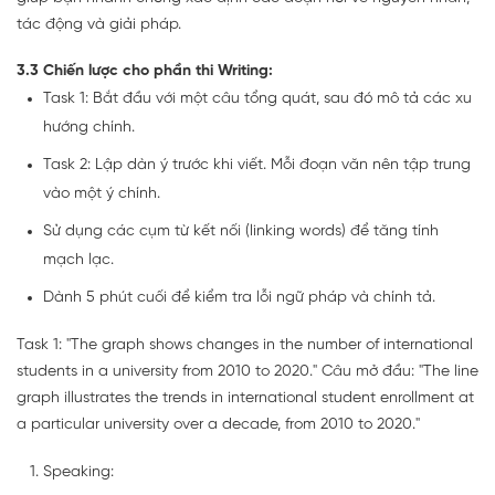
tác động và giải pháp.
3.3 Chiến lược cho phần thi Writing:
Task 1: Bắt đầu với một câu tổng quát, sau đó mô tả các xu
hướng chính.
Task 2: Lập dàn ý trước khi viết. Mỗi đoạn văn nên tập trung
vào một ý chính.
Sử dụng các cụm từ kết nối (linking words) để tăng tính
mạch lạc.
Dành 5 phút cuối để kiểm tra lỗi ngữ pháp và chính tả.
Task 1: "The graph shows changes in the number of international
students in a university from 2010 to 2020." Câu mở đầu: "The line
graph illustrates the trends in international student enrollment at
a particular university over a decade, from 2010 to 2020."
Speaking: