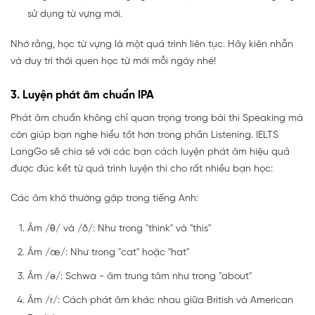
sử dụng từ vựng mới.
Nhớ rằng, học từ vựng là một quá trình liên tục. Hãy kiên nhẫn
và duy trì thói quen học từ mới mỗi ngày nhé!
3. Luyện phát âm chuẩn IPA
Phát âm chuẩn không chỉ quan trọng trong bài thi Speaking mà
còn giúp bạn nghe hiểu tốt hơn trong phần Listening. IELTS
LangGo sẽ chia sẻ với các bạn cách luyện phát âm hiệu quả
được đúc kết từ quá trình luyện thi cho rất nhiều bạn học:
Các âm khó thường gặp trong tiếng Anh:
Âm /θ/ và /ð/: Như trong "think" và "this"
Âm /æ/: Như trong "cat" hoặc "hat"
Âm /ə/: Schwa - âm trung tâm như trong "about"
Âm /r/: Cách phát âm khác nhau giữa British và American