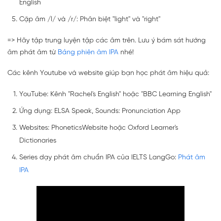
English
Cặp âm /l/ và /r/: Phân biệt "light" và "right"
=> Hãy tập trung luyện tập các âm trên. Lưu ý bám sát hướng
âm phát âm từ
Bảng phiên âm IPA
nhé!
Các kênh Youtube và website giúp bạn học phát âm hiệu quả:
YouTube: Kênh "Rachel's English" hoặc "BBC Learning English"
Ứng dụng: ELSA Speak, Sounds: Pronunciation App
Websites: PhoneticsWebsite hoặc Oxford Learner's
Dictionaries
Series dạy phát âm chuẩn IPA của IELTS LangGo:
Phát âm
IPA