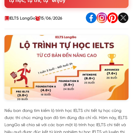
tự học, tự thi, tự “enjoy”
2. Lập kế hoạch học tập chi tiết
3. Thiết lập động lực và kỷ luật học tập
II. Giai đoạn 2: Xây dựng nền tảng tiếng Anh trước
IELTS LangGo
15/06/2026
III. Giai đoạn 3: Luyện đề từng kỹ năng và thi thử như thật
IV. Giai đoạn 4: Ôn tập và tăng lường tự luyện đề IELTS
VI. Các câu hỏi thường gặp về việc tự học IELTS
Nếu ban đang tìm kiếm lộ trình học IELTS chi tiết tự học cũng
được thì chúc mừng bạn đã tìm đúng địa chỉ rồi. Hôm này, IELTS
LangGo sẽ chia sẻ với các bạn một lộ trình học IELTS chi tiết và
hiệu quả được đúc kết từ kinh nghiệm tự học IELTS và luyện thi