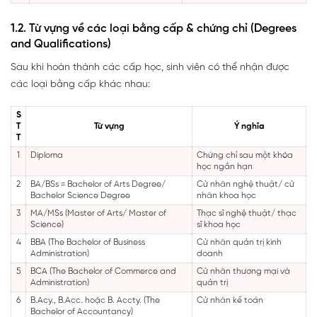
1.2. Từ vựng về các loại bằng cấp & chứng chỉ (Degrees
and Qualifications)
Sau khi hoàn thành các cấp học, sinh viên có thể nhận được
các loại bằng cấp khác nhau:
S
T
Từ vựng
Ý nghĩa
T
1
Diploma
Chứng chỉ sau một khóa
học ngắn hạn
2
BA/BSs = Bachelor of Arts Degree/
Cử nhân nghệ thuật/ cử
Bachelor Science Degree
nhân khoa học
3
MA/MSs (Master of Arts/ Master of
Thạc sĩ nghệ thuật/ thạc
Science)
sĩ khoa học
4
BBA (The Bachelor of Business
Cử nhân quản trị kinh
Administration)
doanh
5
BCA (The Bachelor of Commerce and
Cử nhân thương mại và
Administration)
quản trị
6
B.Acy., B.Acc. hoặc B. Accty. (The
Cử nhân kế toán
Bachelor of Accountancy)