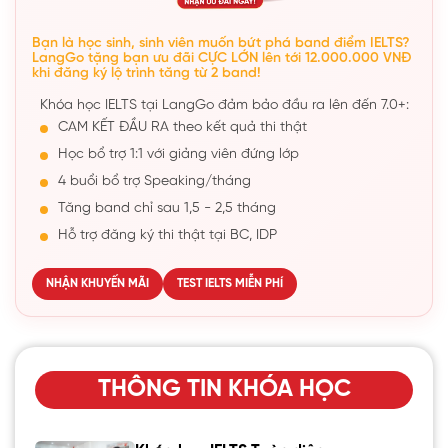
Bạn là học sinh, sinh viên muốn bứt phá band điểm IELTS?
LangGo tặng bạn ưu đãi CỰC LỚN lên tới 12.000.000 VNĐ
khi đăng ký lộ trình tăng từ 2 band!
Khóa học IELTS tại LangGo đảm bảo đầu ra lên đến 7.0+:
CAM KẾT ĐẦU RA theo kết quả thi thật
Học bổ trợ 1:1 với giảng viên đứng lớp
4 buổi bổ trợ Speaking/tháng
Tăng band chỉ sau 1,5 - 2,5 tháng
Hỗ trợ đăng ký thi thật tại BC, IDP
NHẬN KHUYẾN MÃI
TEST IELTS MIỄN PHÍ
THÔNG TIN KHÓA HỌC