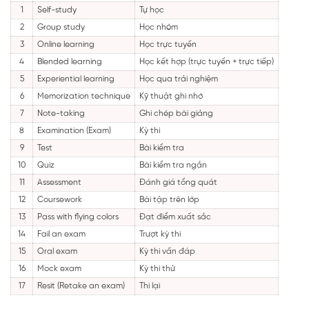
1
Self-study
Tự học
2
Group study
Học nhóm
3
Online learning
Học trực tuyến
4
Blended learning
Học kết hợp (trực tuyến + trực tiếp)
5
Experiential learning
Học qua trải nghiệm
6
Memorization technique
Kỹ thuật ghi nhớ
7
Note-taking
Ghi chép bài giảng
8
Examination (Exam)
Kỳ thi
9
Test
Bài kiểm tra
10
Quiz
Bài kiểm tra ngắn
11
Assessment
Đánh giá tổng quát
12
Coursework
Bài tập trên lớp
13
Pass with flying colors
Đạt điểm xuất sắc
14
Fail an exam
Trượt kỳ thi
15
Oral exam
Kỳ thi vấn đáp
16
Mock exam
Kỳ thi thử
17
Resit (Retake an exam)
Thi lại