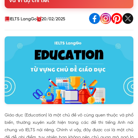
và Ví dụ chi tiết
and Qualifications)
1.3. Từ vựng về các môn học và lĩnh vực học thuật
1.4. Từ vựng về phương pháp học tập và thi cử
IELTS LangGo
20/02/2025
2. Các Collocation và Idioms chủ đề Education
3. Luyện tập từ vựng chủ đề Education:
Giáo dục (Education) là một chủ đề vô cùng quen thuộc và phổ
biến, thường xuyên xuất hiện trong các đề thi tiếng Anh nói
chung và IELTS nói riêng. Chính vì vậy, đây được coi là một chủ
đề dễ ghi điểm, tuy nhiên bạn không nên chủ quan mà ngó lơ