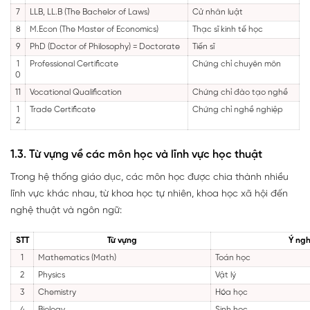
7
LLB, LL.B (The Bachelor of Laws)
Cử nhân luật
8
M.Econ (The Master of Economics)
Thạc sĩ kinh tế học
9
PhD (Doctor of Philosophy) = Doctorate
Tiến sĩ
1
Professional Certificate
Chứng chỉ chuyên môn
0
11
Vocational Qualification
Chứng chỉ đào tạo nghề
1
Trade Certificate
Chứng chỉ nghề nghiệp
2
1.3. Từ vựng về các môn học và lĩnh vực học thuật
Trong hệ thống giáo dục, các môn học được chia thành nhiều
lĩnh vực khác nhau, từ khoa học tự nhiên, khoa học xã hội đến
nghệ thuật và ngôn ngữ:
STT
Từ vựng
Ý ngh
1
Mathematics (Math)
Toán học
2
Physics
Vật lý
3
Chemistry
Hóa học
4
Biology
Sinh học