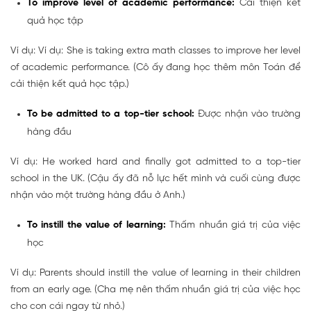
To improve level of academic performance:
Cải thiện kết
quả học tập
Ví dụ: Ví dụ: She is taking extra math classes to improve her level
of academic performance. (Cô ấy đang học thêm môn Toán để
cải thiện kết quả học tập.)
To be admitted to a top-tier school:
Được nhận vào trường
hàng đầu
Ví dụ: He worked hard and finally got admitted to a top-tier
school in the UK. (Cậu ấy đã nỗ lực hết mình và cuối cùng được
nhận vào một trường hàng đầu ở Anh.)
To instill the value of learning:
Thấm nhuần giá trị của việc
học
Ví dụ: Parents should instill the value of learning in their children
from an early age. (Cha mẹ nên thấm nhuần giá trị của việc học
cho con cái ngay từ nhỏ.)