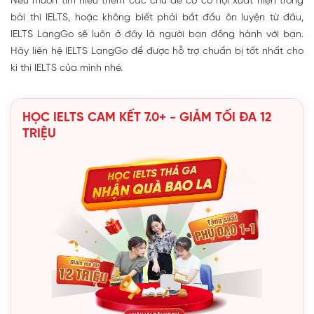
Nếu muốn tìm hiểu thêm các chủ đề có cơ hội xuất hiện trong
bài thi IELTS, hoặc không biết phải bắt đầu ôn luyện từ đâu,
IELTS LangGo sẽ luôn ở đây là người bạn đồng hành với bạn.
Hãy liên hệ IELTS LangGo để được hỗ trợ chuẩn bị tốt nhất cho
kì thi IELTS của mình nhé.
HỌC IELTS CAM KẾT 7.0+ - GIẢM TỐI ĐA 12
TRIỆU