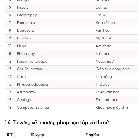
5
History
Lịch sử
6
Geography
Địa lý
7
Economics
Kinh tế học
8
Literature
Văn học
9
Fine Arts
Mỹ thuật
10
Music
Âm nhạc
11
Philosophy
Triết học
12
Foreign language
Ngoại ngữ
13
Civil Education
Giáo dục công dân
14
Craft
Thủ công
15
Physical education
Thể dục
16
Astronomy
Thiên văn học
17
Geology
Địa chất học
18
Computer Science
Khoa học máy tính
1.4. Từ vựng về phương pháp học tập và thi cử
STT
Từ vựng
Ý nghĩa