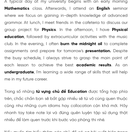
A typical day at my university begins with an early morning
Mathematics
class. Afterwards, I attend an
English
seminar
where we focus on gaining in-depth knowledge of advanced
grammar. At lunch, I meet friends in the cafeteria to discuss our
group project for
Physics
. In the afternoon, I have
Physical
education
, followed by extracurricular activities with the music
club. In the evening, I often
burn the midnight oil
to complete
assignments and prepare for tomorrow's
presentation.
Despite
the busy schedule, I always strive to grasp the main point of
each lesson to achieve the best
academic results
. As an
undergraduate
, I'm learning a wide range of skills that will help
me in my future career.
Trong số những
từ vựng chủ đề Education
được tổng hợp phía
trên, chắc chắn bạn sẽ bắt gặp nhiều sẽ từ vô cùng quen thuộc
cũng như những cụm idioms hay collocation còn khá mới. Hãy
nhanh tay take note lại và đừng quên luyện tập sử dụng thật
nhiều để làm quen trước khi bước vào phòng thi nhé.