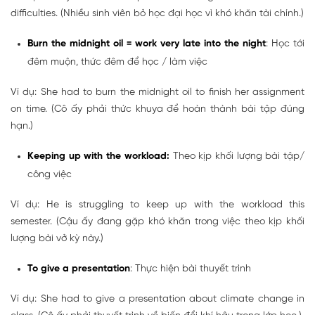
difficulties. (Nhiều sinh viên bỏ học đại học vì khó khăn tài chính.)
Burn the midnight oil = work very late into the night
: Học tới
đêm muộn, thức đêm để học / làm việc
Ví dụ:
She had to burn the midnight oil to finish her assignment
on time. (Cô ấy phải thức khuya để hoàn thành bài tập đúng
hạn.)
Keeping up with the workload:
Theo kịp khối lượng bài tập/
công việc
Ví dụ: He is struggling to keep up with the workload this
semester. (Cậu ấy đang gặp khó khăn trong việc theo kịp khối
lượng bài vở kỳ này.)
To give a presentation
: Thực hiện bài thuyết trình
Ví dụ:
She had to give a presentation about climate change in