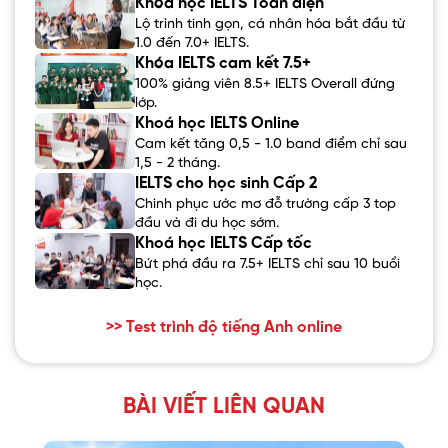
Khóa học IELTS Toàn diện
Lộ trình tinh gọn, cá nhân hóa bắt đầu từ
1.0 đến 7.0+ IELTS.
Khóa IELTS cam kết 7.5+
100% giảng viên 8.5+ IELTS Overall đứng
lớp.
Khoá học IELTS Online
Cam kết tăng 0,5 - 1.0 band điểm chỉ sau
1,5 - 2 tháng.
IELTS cho học sinh Cấp 2
Chinh phục ước mơ đỗ trường cấp 3 top
đầu và đi du học sớm.
Khoá học IELTS Cấp tốc
Bứt phá đầu ra 7.5+ IELTS chỉ sau 10 buổi
học.
>> Test trình độ tiếng Anh online
BÀI VIẾT LIÊN QUAN