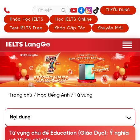
TUYỂN DỤNG
Tìm kiếm
Khóa Học IELTS
Học IELTS Online
Test IELTS Free
Khóa Cấp Tốc
Khuyến Mãi
Trang chủ
/
Học tiếng Anh
/
Từ vựng
Nội dung
1. Từ vựng chủ đề Education cơ bản
Từ vựng chủ đề Education (Giáo Dục): Ý nghĩa
1.1. Cấp bậc/các loại trường học
1.2. Từ vựng về các loại bằng cấp & chứng chỉ (Degrees