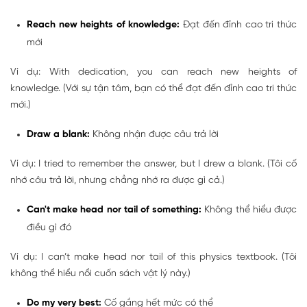
Reach new heights of knowledge:
Đạt đến đỉnh cao tri thức
mới
Ví dụ: With dedication, you can reach new heights of
knowledge. (Với sự tận tâm, bạn có thể đạt đến đỉnh cao tri thức
mới.)
Draw a blank:
Không nhận được câu trả lời
Ví dụ: I tried to remember the answer, but I drew a blank. (Tôi cố
nhớ câu trả lời, nhưng chẳng nhớ ra được gì cả.)
Can't make head nor tail of something:
Không thể hiểu được
điều gì đó
Ví dụ: I can’t make head nor tail of this physics textbook. (Tôi
không thể hiểu nổi cuốn sách vật lý này.)
Do my very best:
Cố gắng hết mức có thể