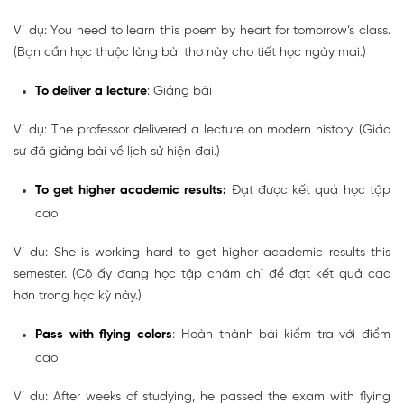
Ví dụ: You need to learn this poem by heart for tomorrow’s class.
(Bạn cần học thuộc lòng bài thơ này cho tiết học ngày mai.)
To deliver a lecture
: Giảng bài
Ví dụ: The professor delivered a lecture on modern history. (Giáo
sư đã giảng bài về lịch sử hiện đại.)
To get higher academic results:
Đạt được kết quả học tập
cao
Ví dụ:
She is working hard to get higher academic results this
semester. (Cô ấy đang học tập chăm chỉ để đạt kết quả cao
hơn trong học kỳ này.)
Pass with flying colors
: Hoàn thành bài kiểm tra với điểm
cao
Ví dụ: After weeks of studying, he passed the exam with flying