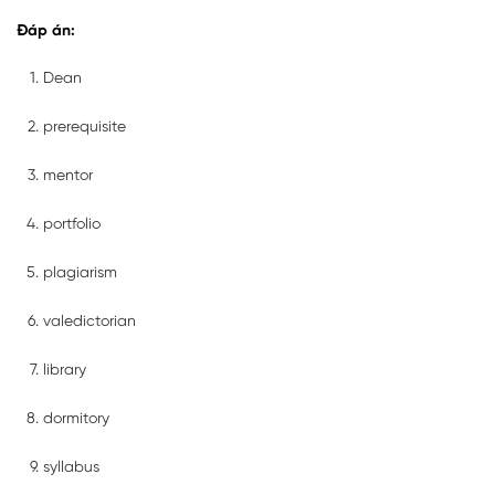
Đáp án:
Dean
prerequisite
mentor
portfolio
plagiarism
valedictorian
library
dormitory
syllabus