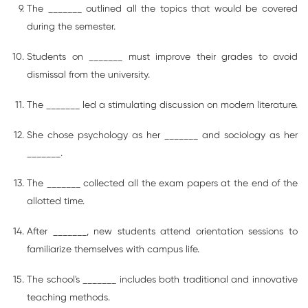
The _______ outlined all the topics that would be covered
during the semester.
Students on _______ must improve their grades to avoid
dismissal from the university.
The _______ led a stimulating discussion on modern literature.
She chose psychology as her _______ and sociology as her
_______.
The _______ collected all the exam papers at the end of the
allotted time.
After _______, new students attend orientation sessions to
familiarize themselves with campus life.
The school's _______ includes both traditional and innovative
teaching methods.