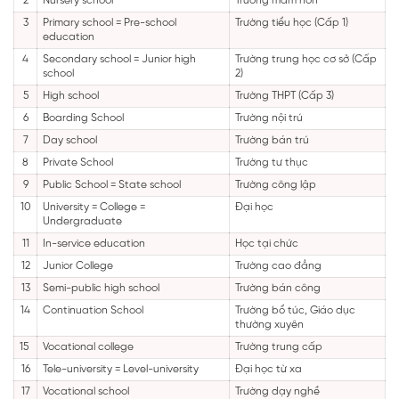
2
Nursery school
Trường mầm non
3
Primary school = Pre-school
Trường tiểu học (Cấp 1)
education
4
Secondary school = Junior high
Trường trung học cơ sở (Cấp
school
2)
5
High school
Trường THPT (Cấp 3)
6
Boarding School
Trường nội trú
7
Day school
Trường bán trú
8
Private School
Trường tư thục
9
Public School = State school
Trường công lập
10
University = College =
Đại học
Undergraduate
11
In-service education
Học tại chức
12
Junior College
Trường cao đẳng
13
Semi-public high school
Trường bán công
14
Continuation School
Trường bổ túc, Giáo dục
thường xuyên
15
Vocational college
Trường trung cấp
16
Tele-university = Level-university
Đại học từ xa
17
Vocational school
Trường dạy nghề