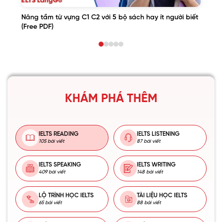
Nâng tầm từ vựng C1 C2 với 5 bộ sách hay ít người biết
(Free PDF)
KHÁM PHÁ THÊM
IELTS READING
IELTS LISTENING
105 bài viết
87 bài viết
IELTS SPEAKING
IELTS WRITING
409 bài viết
148 bài viết
LỘ TRÌNH HỌC IELTS
TÀI LIỆU HỌC IELTS
65 bài viết
88 bài viết