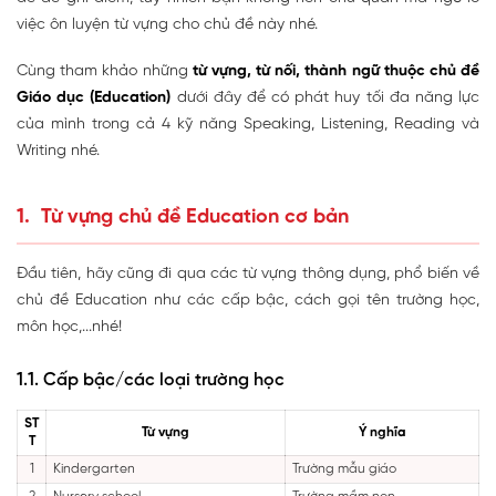
việc ôn luyện từ vựng cho chủ đề này nhé.
Cùng tham khảo những
từ vựng, từ nối, thành ngữ thuộc chủ đề
Giáo dục (Education)
dưới đây để có phát huy tối đa năng lực
của mình trong cả 4 kỹ năng Speaking, Listening, Reading và
Writing nhé.
1. Từ vựng chủ đề Education cơ bản
Đầu tiên, hãy cũng đi qua các từ vựng thông dụng, phổ biến về
chủ đề Education như các cấp bậc, cách gọi tên trường học,
môn học,...nhé!
1.1. Cấp bậc/các loại trường học
ST
Từ vựng
Ý nghĩa
T
1
Kindergarten
Trường mẫu giáo