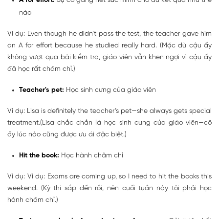
A for effort:
Sự cố gắng hết sức mình cho dù kết quả như thế
nào
Ví dụ: Even though he didn’t pass the test, the teacher gave him
an A for effort because he studied really hard. (Mặc dù cậu ấy
không vượt qua bài kiểm tra, giáo viên vẫn khen ngợi vì cậu ấy
đã học rất chăm chỉ.)
Teacher's pet:
Học sinh cưng của giáo viên
Ví dụ: Lisa is definitely the teacher’s pet—she always gets special
treatment.(Lisa chắc chắn là học sinh cưng của giáo viên—cô
ấy lúc nào cũng được ưu ái đặc biệt.)
Hit the book:
Học hành chăm chỉ
Ví dụ: Ví dụ: Exams are coming up, so I need to hit the books this
weekend. (Kỳ thi sắp đến rồi, nên cuối tuần này tôi phải học
hành chăm chỉ.)