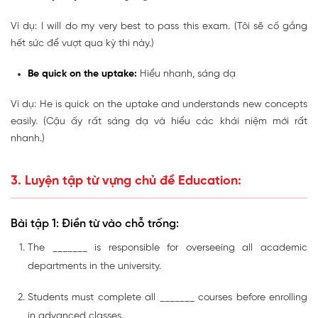
Ví dụ: I will do my very best to pass this exam. (Tôi sẽ cố gắng
hết sức để vượt qua kỳ thi này.)
Be quick on the uptake:
Hiểu nhanh, sáng dạ
Ví dụ: He is quick on the uptake and understands new concepts
easily. (Cậu ấy rất sáng dạ và hiểu các khái niệm mới rất
nhanh.)
3. Luyện tập từ vựng chủ đề Education:
Bài tập 1: Điền từ vào chỗ trống:
The _______ is responsible for overseeing all academic
departments in the university.
Students must complete all _______ courses before enrolling
in advanced classes.