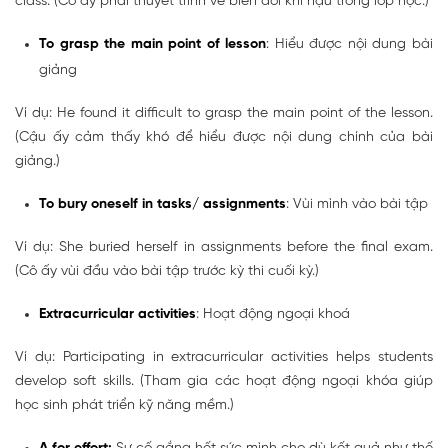
class. (Cô ấy phải thuyết trình về biến đổi khí hậu trong lớp học.)
To grasp the main point of lesson
: Hiểu được nội dung bài
giảng
Ví dụ: He found it difficult to grasp the main point of the lesson.
(Cậu ấy cảm thấy khó để hiểu được nội dung chính của bài
giảng.)
To bury oneself in tasks/ assignments
: Vùi mình vào bài tập
Ví dụ: She buried herself in assignments before the final exam.
(Cô ấy vùi đầu vào bài tập trước kỳ thi cuối kỳ.)
Extracurricular activities
: Hoạt động ngoại khoá
Ví dụ: Participating in extracurricular activities helps students
develop soft skills. (Tham gia các hoạt động ngoại khóa giúp
học sinh phát triển kỹ năng mềm.)