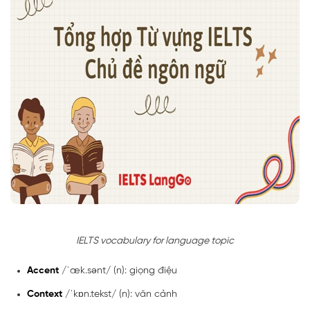
IELTS vocabulary for language topic
Accent
/ˈæk.sənt/ (n): giọng điệu
Context
/ˈkɒn.tekst/ (n): văn cảnh