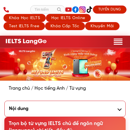
TUYỂN DỤNG
Tìm kiếm
Khóa Học IELTS
Học IELTS Online
Test IELTS Free
Khóa Cấp Tốc
Khuyến Mãi
Trang chủ
/
Học tiếng Anh
/
Từ vựng
Nội dung
1. Tổng hợp từ vựng IELTS topic Language
Trọn bộ từ vựng IELTS chủ đề ngôn ngữ
1.1. Từ vựng về các ngôn ngữ trên thế giới
1.2. Từ vựng IELTS chủ đề ngôn ngữ hay và thông dụng