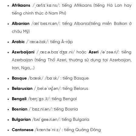
Afrikaans
/ˌæf.rɪˈkɑːns/: tiếng Afrikaans (tiếng Hà Lan hay
tiếng chính thức ở Nam Phi)
Albanian
/ælˈbeɪ.ni.ən/: tiếng Albania(tiếng miền Balkan ở
châu Mỹ)
Arabic
/ˈær.ə.bɪk/: tiếng Ả-rập
Azerbaijani
/ˌæz.ə.baɪˈdʒɑː.ni/ hoặc
Azeri
/əˈzeə.ri
/
: tiếng
Azerbaijan (tiếng Thổ Azeri, thường sử dụng tại Azerbaijan,
Iran, Nga,...)
Basque
/bæsk/ /bɑːsk/ : tiếng Basque
Belarusian
/ˌbel.əˈrʌʃ.ən/: tiếng Belarus
Bengali
/beŋˈɡɔː.li/: tiếng Bengal
Bosnian
/ˈbɒz.ni.ən/: tiếng Bosnia
Bulgarian
/bʌlˈɡeə.ri.ən/: tiếng Bulgaria
Cantonese
/kæn.təˈniːz/ : tiếng Quảng Đông