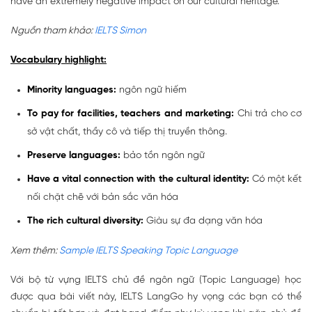
have an extremely negative impact on our cultural heritage.
Nguồn tham khảo:
IELTS Simon
Vocabulary highlight:
Minority languages:
ngôn ngữ hiếm
To pay for facilities, teachers and marketing:
Chi trả cho cơ
sở vật chất, thầy cô và tiếp thị truyền thông.
Preserve languages:
bảo tồn ngôn ngữ
Have a vital connection with the cultural identity:
Có một kết
nối chặt chẽ với bản sắc văn hóa
The rich cultural diversity:
Giàu sự đa dạng văn hóa
Xem thêm:
Sample IELTS Speaking Topic Language
Với bộ từ vựng IELTS chủ đề ngôn ngữ (Topic Language) học
được qua bài viết này, IELTS LangGo hy vọng các bạn có thể