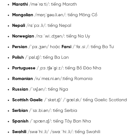
Marathi
/məˈrɑːti/: tiếng Marath
Mongolian
/mɒŋˈɡəʊ.li.ən/: tiếng Mông Cổ
Nepali
/nɪˈpɔː.li/: tiếng Nepal
Norwegian
/nɔːˈwiː.dʒən/: tiếng Na Uy
Persian
/ˈpɜː.ʒən/ hoặc
Farsi
/ˈfɑː.siː/: tiếng Ba Tư
Polish
/ˈpɒl.ɪʃ/: tiếng Ba Lan
Portuguese
/ˌpɔː.tʃəˈɡiːz/: tiếng Bồ Đào Nha
Romanian
/ruˈmeɪ.ni.ən/:tiếng Romania
Russian
/ˈrʌʃ.ən/: tiếng Nga
Scottish Gaelic
/ˈskɒt.ɪʃ/ /ˈɡæl.ɪk/ tiếng Gaelic Scotland
Serbian
/ˈsɜː.bi.ən/: tiếng Serbia
Spanish
/ˈspæn.ɪʃ/: tiếng Tây Ban Nha
Swahili
/swəˈhiː.li/ /swɑːˈhiː.li/: tiếng Swahili