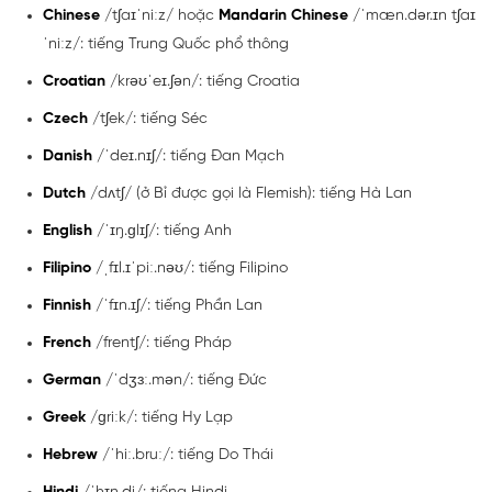
Chinese
/tʃaɪˈniːz/ hoặc
Mandarin Chinese
/ˈmæn.dər.ɪn tʃaɪ
ˈniːz/: tiếng Trung Quốc phổ thông
Croatian
/krəʊˈeɪ.ʃən/: tiếng Croatia
Czech
/tʃek/: tiếng Séc
Danish
/ˈdeɪ.nɪʃ/: tiếng Đan Mạch
Dutch
/dʌtʃ/ (ở Bỉ được gọi là Flemish): tiếng Hà Lan
English
/ˈɪŋ.ɡlɪʃ/: tiếng Anh
Filipino
/ˌfɪl.ɪˈpiː.nəʊ/: tiếng Filipino
Finnish
/ˈfɪn.ɪʃ/: tiếng Phần Lan
French
/frentʃ/: tiếng Pháp
German
/ˈdʒɜː.mən/: tiếng Đức
Greek
/ɡriːk/: tiếng Hy Lạp
Hebrew
/ˈhiː.bruː/: tiếng Do Thái