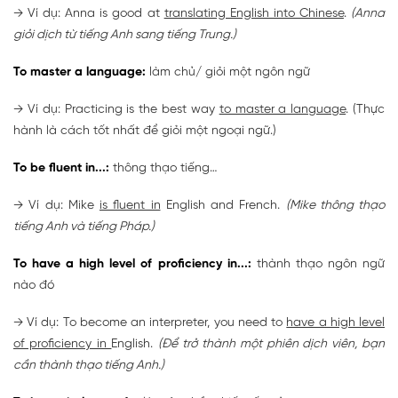
→ Ví dụ: Anna is good at
translating English into Chinese
.
(Anna
giỏi dịch từ tiếng Anh sang tiếng Trung.)
To master a language:
làm chủ/ giỏi một ngôn ngữ
→ Ví dụ: Practicing is the best way
to master a language
. (Thực
hành là cách tốt nhất để giỏi một ngoại ngữ.)
To be fluent in...:
thông thạo tiếng…
→ Ví dụ: Mike
is fluent in
English and French.
(Mike thông thạo
tiếng Anh và tiếng Pháp.)
To have a high level of proficiency in...:
thành thạo ngôn ngữ
nào đó
→ Ví dụ: To become an interpreter, you need to
have a high level
of proficiency in
English.
(Để trở thành một phiên dịch viên, bạn
cần thành thạo tiếng Anh.)