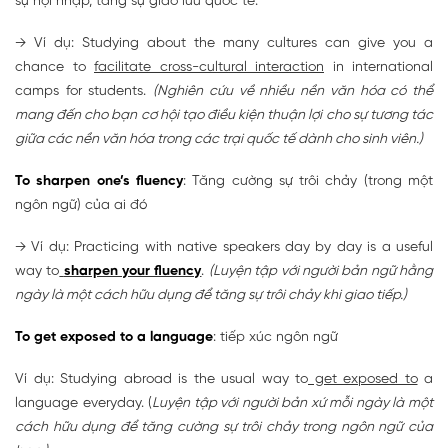
sự hội nhập, tăng sự giao lưu quốc tế.
→ Ví dụ: Studying about the many cultures can give you a
chance to
facilitate cross-cultural interaction
in international
camps for students.
(Nghiên cứu về nhiều nền văn hóa có thể
mang đến cho bạn cơ hội tạo điều kiện thuận lợi cho sự tương tác
giữa các nền văn hóa trong các trại quốc tế dành cho sinh viên.)
To sharpen one’s fluency
: Tăng cường sự trôi chảy (trong một
ngôn ngữ) của ai đó
→ Ví dụ: Practicing with native speakers day by day is a useful
way to
sharpen your fluency
.
(Luyện tập với người bản ngữ hằng
ngày là một cách hữu dụng để tăng sự trôi chảy khi giao tiếp.)
To get exposed to a language
: tiếp xúc ngôn ngữ
Ví dụ: Studying abroad is the usual way to
get exposed to
a
language everyday. (
Luyện tập với người bản xứ mỗi ngày là một
cách hữu dụng để tăng cường sự trôi chảy trong ngôn ngữ của