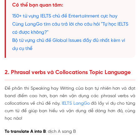
Có thể bạn quan tâm:
150+ từ vựng IELTS chủ đề Entertainment cực hay
Cùng LangGo tìm câu trả lời cho câu hỏi "Tự học IELTS
có được không?"
Bộ từ vựng chủ đề Global Issues đầy đủ nhất kèm ví
dụ cụ thể
2. Phrasal verbs và Collocations Topic Language
Để phần thi Speaking hay Writing của bạn tự nhiên hơn và đạt
band điểm cao hơn, bạn nên vận dụng các phrasal verbs và
collocations về chủ đề này.
IELTS LangGo
đã lấy ví dụ cho từng
cụm từ để giúp bạn hiểu và vận dụng dễ dàng hơn đó, cùng
học nào!
To translate A into B
: dịch A sang B