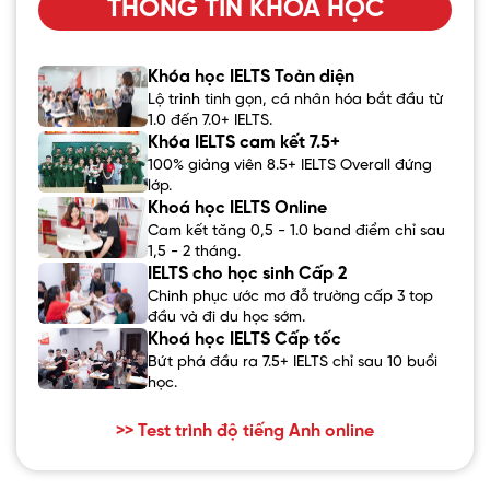
THÔNG TIN KHÓA HỌC
Khóa học IELTS Toàn diện
Lộ trình tinh gọn, cá nhân hóa bắt đầu từ
1.0 đến 7.0+ IELTS.
Khóa IELTS cam kết 7.5+
100% giảng viên 8.5+ IELTS Overall đứng
lớp.
Khoá học IELTS Online
Cam kết tăng 0,5 - 1.0 band điểm chỉ sau
1,5 - 2 tháng.
IELTS cho học sinh Cấp 2
Chinh phục ước mơ đỗ trường cấp 3 top
đầu và đi du học sớm.
Khoá học IELTS Cấp tốc
Bứt phá đầu ra 7.5+ IELTS chỉ sau 10 buổi
học.
>> Test trình độ tiếng Anh online