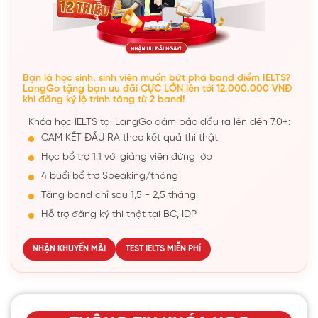
Bạn là học sinh, sinh viên muốn bứt phá band điểm IELTS?
LangGo tặng bạn ưu đãi CỰC LỚN lên tới 12.000.000 VNĐ
khi đăng ký lộ trình tăng từ 2 band!
Khóa học IELTS tại LangGo đảm bảo đầu ra lên đến 7.0+:
CAM KẾT ĐẦU RA theo kết quả thi thật
Học bổ trợ 1:1 với giảng viên đứng lớp
4 buổi bổ trợ Speaking/tháng
Tăng band chỉ sau 1,5 - 2,5 tháng
Hỗ trợ đăng ký thi thật tại BC, IDP
NHẬN KHUYẾN MÃI
TEST IELTS MIỄN PHÍ