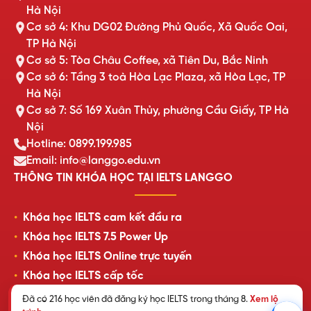
Hà Nội
Cơ sở 4: Khu DG02 Đường Phủ Quốc, Xã Quốc Oai,
TP Hà Nội
Cơ sở 5: Tòa Châu Coffee, xã Tiên Du, Bắc Ninh
Cơ sở 6: Tầng 3 toà Hòa Lạc Plaza, xã Hòa Lạc, TP
Hà Nội
Cơ sở 7: Số 169 Xuân Thủy, phường Cầu Giấy, TP Hà
Nội
Hotline: 0899.199.985
Email: info@langgo.edu.vn
THÔNG TIN KHÓA HỌC TẠI IELTS LANGGO
Khóa học IELTS cam kết đầu ra
Khóa học IELTS 7.5 Power Up
Khóa học IELTS Online trực tuyến
Khóa học IELTS cấp tốc
Lịch khai giảng lớp học mới nhất
Đã có 216 học viên đã đăng ký học IELTS trong tháng 8.
Xem lộ