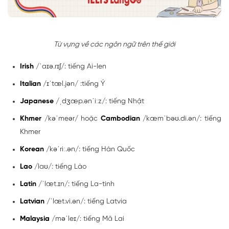
Từ vựng về các ngôn ngữ trên thế giới
Irish
/ˈaɪə.rɪʃ/: tiếng Ai-len
Italian
/ɪˈtæl.jən/ :tiếng Ý
Japanese
/ˌdʒæp.ənˈiːz/: tiếng Nhật
Khmer
/kəˈmeər/ hoặc
Cambodian
/kæmˈbəʊ.di.ən/: tiếng
Khmer
Korean
/kəˈriː.ən/: tiếng Hàn Quốc
Lao
/laʊ/: tiếng Lào
Latin
/ˈlæt.ɪn/: tiếng La-tinh
Latvian
/ˈlæt.vi.ən/: tiếng Latvia
Malaysia
/məˈleɪ/: tiếng Mã Lai