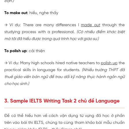
bạn.)
To make out
: hiểu, nghe thấy
→ Ví dụ: There are many differences I
made out
through the
studying process with a professional.
(Có nhiều điểm khác biệt
mà tôi đã hiểu được trong quá trình học với giáo sư.)
To polish up
: cải thiện
→ Ví dụ: Many high schools hired native teachers to
polish up
the
practical skills in language for students.
(Nhiều trường THPT đã
thuê giáo viên bản ngữ để trau dồi kỹ năng thực hành ngôn ngữ
cho học sinh.)
3. Sample IELTS Writing Task 2 chủ đề Language
Để có thể hiểu hơn về cách vận dụng từ vựng đã học ở phần
trên vào bài thi IELTS, chúng ta cùng tham khảo bài mẫu chuẩn