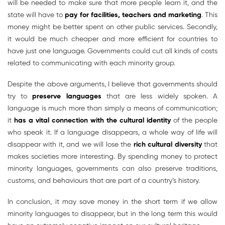
will be needed to make sure that more people learn it, and the
state will have to
pay for facilities, teachers and marketing
. This
money might be better spent on other public services. Secondly,
it would be much cheaper and more efficient for countries to
have just one language. Governments could cut all kinds of costs
related to communicating with each minority group.
Despite the above arguments, I believe that governments should
try to
preserve languages
that are less widely spoken. A
language is much more than simply a means of communication;
it
has a vital connection with the cultural identity
of the people
who speak it. If a language disappears, a whole way of life will
disappear with it, and we will lose the
rich cultural diversity
that
makes societies more interesting. By spending money to protect
minority languages, governments can also preserve traditions,
customs, and behaviours that are part of a country’s history.
In conclusion, it may save money in the short term if we allow
minority languages to disappear, but in the long term this would