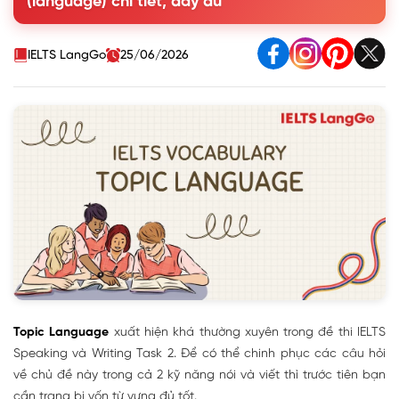
(language) chi tiết, đầy đủ
nhất
2. Phrasal verbs và Collocations Topic Language
3. Sample IELTS Writing Task 2 chủ đề Language
IELTS LangGo
25/06/2026
Topic Language
xuất hiện khá thường xuyên trong đề thi IELTS
Speaking và Writing Task 2. Để có thể chinh phục các câu hỏi
về chủ đề này trong cả 2 kỹ năng nói và viết thì trước tiên bạn
cần trang bị vốn từ vựng đủ tốt.