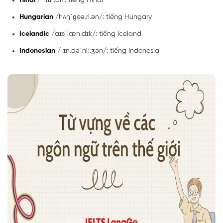
Hindi
/ˈhɪn.di/: tiếng Hindi
Hungarian
/hʌŋˈɡeə.ri.ən/: tiếng Hungary
Icelandic
/aɪsˈlæn.dɪk/: tiếng Iceland
Indonesian
/ˌɪn.dəˈniː.ʒən/: tiếng Indonesia