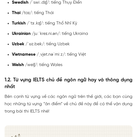
Swedish
/ˈswiː.dɪʃ/: tiếng Thụy Điển
Thai
/taɪ/: tiếng Thái
Turkish
/ˈtɜː.kɪʃ/: tiếng Thổ Nhĩ Kỳ
Ukrainian
/juːˈkreɪ.ni.ən/: tiếng Ukraina
Uzbek
/ˈʊz.bek/: tiếng Uzbek
Vietnamese
/ˌvjet.nəˈmiːz/: tiếng Việt
Welsh
/welʃ/: tiếng Wales
1.2. Từ vựng IELTS chủ đề ngôn ngữ hay và thông dụng
nhất
Bên cạnh từ vựng về các ngôn ngữ trên thế giới, các bạn cùng
học những từ vựng “ăn điểm” về chủ đề này để có thể vận dụng
trong
bài thi IELTS nhé!