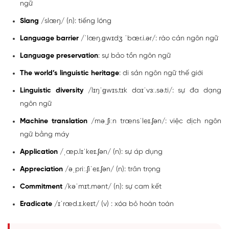
ngữ
Slang
/slæŋ/ (n): tiếng lóng
Language barrier
/ˈlæŋ.ɡwɪdʒ ˈbær.i.ər/: rào cản ngôn ngữ
Language preservation
: sự bảo tồn ngôn ngữ
The world’s linguistic heritage
: di sản ngôn ngữ thế giới
Linguistic diversity
/lɪŋˈɡwɪs.tɪk daɪˈvɜː.sə.ti/: sự đa dạng
ngôn ngữ
Machine translation
/məˌʃiːn trænsˈleɪ.ʃən/: việc dịch ngôn
ngữ bằng máy
Application
/ˌæp.lɪˈkeɪ.ʃən/ (n): sự áp dụng
Appreciation
/əˌpriː.ʃiˈeɪ.ʃən/ (n): trân trọng
Commitment
/kəˈmɪt.mənt/ (n): sự cam kết
Eradicate
/ɪˈræd.ɪ.keɪt/ (v) : xóa bỏ hoàn toàn