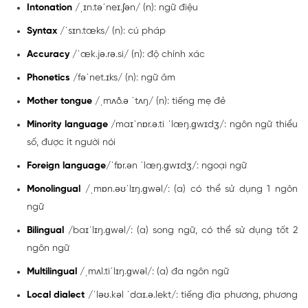
Intonation
/ˌɪn.təˈneɪ.ʃən/ (n): ngữ điệu
Syntax
/ˈsɪn.tæks/ (n): cú pháp
Accuracy
/ˈæk.jə.rə.si/ (n): độ chính xác
Phonetics
/fəˈnet.ɪks/ (n): ngữ âm
Mother tongue
/ˌmʌð.ə ˈtʌŋ/ (n): tiếng mẹ đẻ
Minority language
/maɪˈnɒr.ə.ti ˈlæŋ.ɡwɪdʒ/: ngôn ngữ thiểu
số, được ít người nói
Foreign language
/ˈfɒr.ən ˈlæŋ.ɡwɪdʒ/: ngoại ngữ
Monolingual
/ˌmɒn.əʊˈlɪŋ.ɡwəl/: (a) có thể sử dụng 1 ngôn
ngữ
Bilingual
/baɪˈlɪŋ.ɡwəl/: (a) song ngữ, có thể sử dụng tốt 2
ngôn ngữ
Multilingual
/ˌmʌl.tiˈlɪŋ.ɡwəl/: (a) đa ngôn ngữ
Local dialect
/ˈləʊ.kəl ˈdaɪ.ə.lekt/: tiếng địa phương, phương