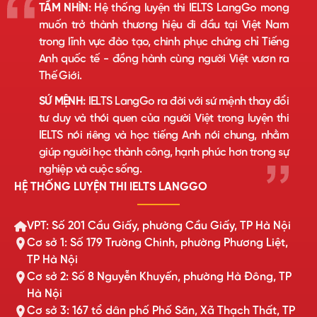
TẦM NHÌN:
Hệ thống luyện thi IELTS LangGo mong
muốn trở thành thương hiệu đi đầu tại Việt Nam
trong lĩnh vực đào tạo, chinh phục chứng chỉ Tiếng
Anh quốc tế - đồng hành cùng người Việt vươn ra
Thế Giới.
SỨ MỆNH:
IELTS LangGo ra đời với sứ mệnh thay đổi
tư duy và thói quen của người Việt trong luyện thi
IELTS nói riêng và học tiếng Anh nói chung, nhằm
giúp người học thành công, hạnh phúc hơn trong sự
nghiệp và cuộc sống.
HỆ THỐNG LUYỆN THI IELTS LANGGO
VPT: Số 201 Cầu Giấy, phường Cầu Giấy, TP Hà Nội
Cơ sở 1: Số 179 Trường Chinh, phường Phương Liệt,
TP Hà Nội
Cơ sở 2: Số 8 Nguyễn Khuyến, phường Hà Đông, TP
Hà Nội
Cơ sở 3: 167 tổ dân phố Phố Săn, Xã Thạch Thất, TP