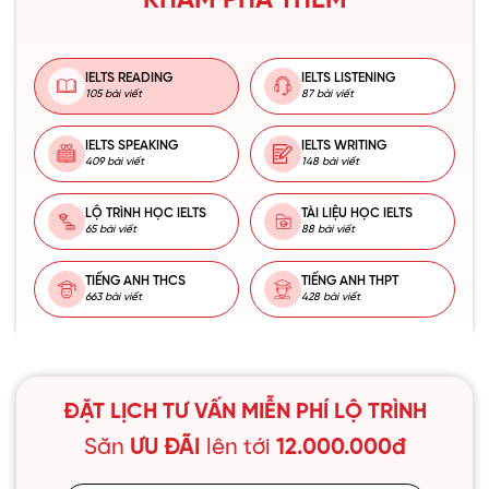
KHÁM PHÁ THÊM
IELTS READING
IELTS LISTENING
105 bài viết
87 bài viết
IELTS SPEAKING
IELTS WRITING
409 bài viết
148 bài viết
LỘ TRÌNH HỌC IELTS
TÀI LIỆU HỌC IELTS
65 bài viết
88 bài viết
TIẾNG ANH THCS
TIẾNG ANH THPT
663 bài viết
428 bài viết
ĐẶT LỊCH TƯ VẤN MIỄN PHÍ LỘ TRÌNH
Săn
ƯU ĐÃI
lên tới
12.000.000đ