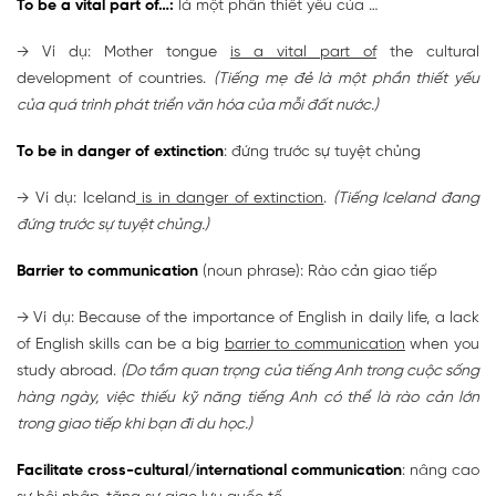
To be a vital part of…:
là một phần thiết yếu của …
→ Ví dụ: Mother tongue
is a vital part of
the cultural
development of countries.
(Tiếng mẹ đẻ là một phần thiết yếu
của quá trình phát triển văn hóa của mỗi đất nước.)
To be in danger of extinction
: đứng trước sự tuyệt chủng
→ Ví dụ: Iceland
is in danger of extinction
.
(Tiếng Iceland đang
đứng trước sự tuyệt chủng.)
Barrier to communication
(noun phrase): Rào cản giao tiếp
→ Ví dụ: Because of the importance of English in daily life, a lack
of English skills can be a big
barrier to communication
when you
study abroad.
(Do tầm quan trọng của tiếng Anh trong cuộc sống
hàng ngày, việc thiếu kỹ năng tiếng Anh có thể là rào cản lớn
trong giao tiếp khi bạn đi du học.)
Facilitate cross-cultural/international communication
: nâng cao