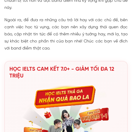
chuẩn bị tốt hơn và đạt band điểm như kỳ vọng khi gặp chủ đề
này.
Ngoài ra, để đưa ra những câu trả lời hay với các chủ đề, bên
cạnh việc học từ vựng, các bạn nên xây dựng thói quen đọc
báo, cập nhật tin tức để có thêm nhiều ý tưởng hay, mới lạ, tạo
sự khác biệt cho phần thi của bạn nhé! Chúc các bạn về đích
với band điểm thật cao.
HỌC IELTS CAM KẾT 7.0+ - GIẢM TỐI ĐA 12
TRIỆU