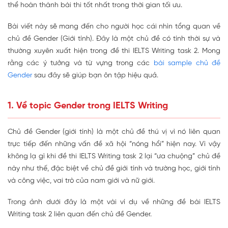
thể hoàn thành bài thi tốt nhất trong thời gian tối ưu.
Bài viết này sẽ mang đến cho người học cái nhìn tổng quan về
chủ đề Gender (Giới tính). Đây là một chủ đề có tính thời sự và
thường xuyên xuất hiện trong đề thi IELTS Writing task 2. Mong
rằng các ý tưởng và từ vựng trong các
bài sample chủ đề
Gender
sau đây sẽ giúp bạn ôn tập hiệu quả.
1. Về topic Gender trong IELTS Writing
Chủ đề Gender (giới tính) là một chủ đề thú vị vì nó liên quan
trực tiếp đến những vấn đề xã hội “nóng hổi” hiện nay. Vì vậy
không lạ gì khi đề thi IELTS Writing task 2 lại “ưa chuộng” chủ đề
này như thế, đặc biệt về chủ đề giới tính và trường học, giới tính
và công việc, vai trò của nam giới và nữ giới.
Trong ảnh dưới đây là một vài ví dụ về những đề bài IELTS
Writing task 2 liên quan đến chủ đề Gender.