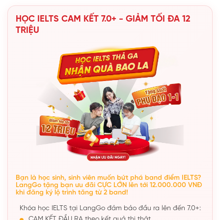
HỌC IELTS CAM KẾT 7.0+ - GIẢM TỐI ĐA 12
TRIỆU
Bạn là học sinh, sinh viên muốn bứt phá band điểm IELTS?
LangGo tặng bạn ưu đãi CỰC LỚN lên tới 12.000.000 VNĐ
khi đăng ký lộ trình tăng từ 2 band!
Khóa học IELTS tại LangGo đảm bảo đầu ra lên đến 7.0+:
CAM KẾT ĐẦU RA theo kết quả thi thật