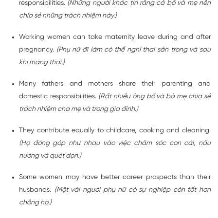
responsibilities.
(Những người khác tin rằng cả bố và mẹ nên
chia sẻ những trách nhiệm này.)
Working women can take maternity leave during and after
pregnancy.
(Phụ nữ đi làm có thể nghỉ thai sản trong và sau
khi mang thai.)
Many fathers and mothers share their parenting and
domestic responsibilities.
(Rất nhiều ông bố và bà mẹ chia sẻ
trách nhiệm cha mẹ và trong gia đình.)
They contribute equally to childcare, cooking and cleaning.
(Họ đóng góp như nhau vào việc chăm sóc con cái, nấu
nướng và quét dọn.)
Some women may have better career prospects than their
husbands.
(Một vài người phụ nữ có sự nghiệp còn tốt hơn
chồng họ.)