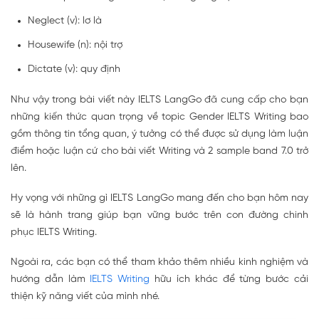
Neglect (v): lơ là
Housewife (n): nội trợ
Dictate (v): quy định
Như vậy trong bài viết này IELTS LangGo đã cung cấp cho bạn
những kiến thức quan trọng về topic Gender IELTS Writing bao
gồm thông tin tổng quan, ý tưởng có thể được sử dụng làm luận
điểm hoặc luận cứ cho bài viết Writing và 2 sample band 7.0 trở
lên.
Hy vọng với những gì IELTS LangGo mang đến cho bạn hôm nay
sẽ là hành trang giúp bạn vững bước trên con đường chinh
phục IELTS Writing.
Ngoài ra, các bạn có thể tham khảo thêm nhiều kinh nghiệm và
hướng dẫn làm
IELTS Writing
hữu ích khác để từng bước cải
thiện kỹ năng viết của mình nhé.