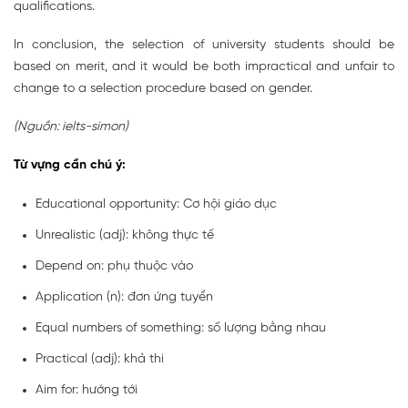
qualifications.
In conclusion, the selection of university students should be
based on merit, and it would be both impractical and unfair to
change to a selection procedure based on gender.
(Nguồn: ielts-simon)
Từ vựng cần chú ý:
Educational opportunity: Cơ hội giáo dục
Unrealistic (adj): không thực tế
Depend on: phụ thuộc vào
Application (n): đơn ứng tuyển
Equal numbers of something: số lượng bằng nhau
Practical (adj): khả thi
Aim for: hướng tới