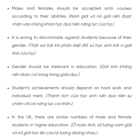
Males and females should be accepted onto courses
according to their abilities.
(Nam giới và nữ giới nên được
nhận vào những khóa học dựa trên năng lực của họ.)
It is wrong to discriminate against students because of their
gender.
(Thật sai trái khi phân biệt đối xử học sinh bởi vì giới
tính của họ.)
Gender should be irrelevant in education.
(Giới tính không
nên được coi trọng trong giáo dục.)
Student’s achievements should depend on hard work and
individual merit.
(Thành tích của học sinh nên dựa trên sự
chăm chỉ và năng lực cá nhân.)
In the UK, there are similar numbers of male and female
students in higher education.
(Ở nước Anh, số lượng nam giới
và nữ giới học lên cao là tương đương nhau.)