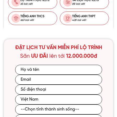
LỘ TRÌNH HỌC IELTS
TÀI LIỆU HỌC IELTS
65 bài viết
88 bài viết
TIẾNG ANH THCS
TIẾNG ANH THPT
663 bài viết
428 bài viết
ĐẶT LỊCH TƯ VẤN MIỄN PHÍ LỘ TRÌNH
Săn
ƯU ĐÃI
lên tới
12.000.000đ