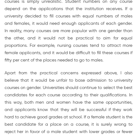
courses is simply unrealistic. Student numbers on any course
depend on the applications that the institution receives. If a
university decided to fill courses with equal numbers of males
and females, it would need enough applicants of each gender.
In reality, many courses are more popular with one gender than
the other, and it would not be practical to aim for equal
proportions. For example, nursing courses tend to attract more
female applicants, and it would be difficult to fill these courses if
fifty per cent of the places needed to go to males.
Apart from the practical concerns expressed above, I also
believe that it would be unfair to base admission to university
courses on gender. Universities should continue to select the best
candidates for each course according to their qualifications. In
this way, both men and women have the same opportunities,
and applicants know that they will be successful if they work
hard to achieve good grades at school. If a female student is the
best candidate for a place on a course, it is surely wrong to
reject her in favor of a male student with lower grades or fewer