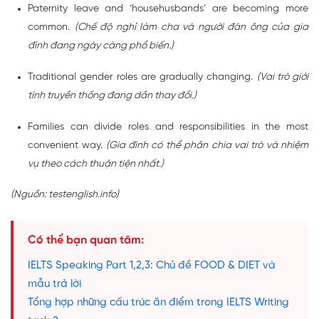
Paternity leave and ‘househusbands’ are becoming more
common.
(Chế độ nghỉ làm cha và người đàn ông của gia
đình đang ngày càng phổ biến.)
Traditional gender roles are gradually changing.
(Vai trò giới
tính truyền thống đang dần thay đổi.)
Families can divide roles and responsibilities in the most
convenient way.
(Gia đình có thể phân chia vai trò và nhiệm
vụ theo cách thuận tiện nhất.)
(Nguồn: testenglish.info)
Có thể bạn quan tâm:
IELTS Speaking Part 1,2,3: Chủ đề FOOD & DIET và
mẫu trả lời
Tổng hợp những cấu trúc ăn điểm trong IELTS Writing