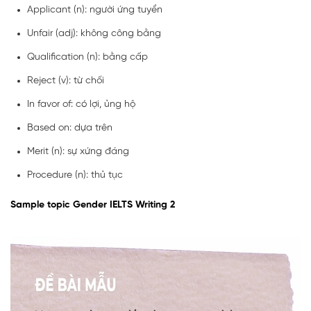
Applicant (n): người ứng tuyển
Unfair (adj): không công bằng
Qualification (n): bằng cấp
Reject (v): từ chối
In favor of: có lợi, ủng hộ
Based on: dựa trên
Merit (n): sự xứng đáng
Procedure (n): thủ tục
Sample topic Gender IELTS Writing 2