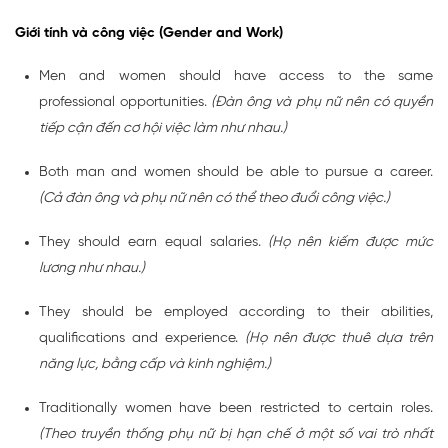
Giới tính và công việc (Gender and Work)
Men and women should have access to the same
professional opportunities.
(Đàn ông và phụ nữ nên có quyền
tiếp cận đến cơ hội việc làm như nhau.)
Both man and women should be able to pursue a career.
(Cả đàn ông và phụ nữ nên có thể theo đuổi công việc.)
They should earn equal salaries.
(Họ nên kiếm được mức
lương như nhau.)
They should be employed according to their abilities,
qualifications and experience.
(Họ nên được thuê dựa trên
năng lực, bằng cấp và kinh nghiệm.)
Traditionally women have been restricted to certain roles.
(Theo truyền thống phụ nữ bị hạn chế ở một số vai trò nhất