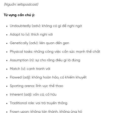
(Nguồn: ieltspodcast)
Từ vựng cần chú ý:
Undoubtedly (adv): không có gì để nghi ngờ
Adapt to (v): thích nghi với
Genetically (adv): liên quan đến gen
Physical tasks: những công việc cần sức mạnh thể chất
Assumption (n): sự cho rằng điều gì là đúng
Match (v): cạnh tranh với
Flawed (adj): không hoàn hảo, có khiếm khuyết
Sporting arena: lĩnh vực thể thao
Inherent (adj): vốn có, cố hữu
Traditional role: vai trò truyền thống
Frown upon: không tán thành, không ủng hộ