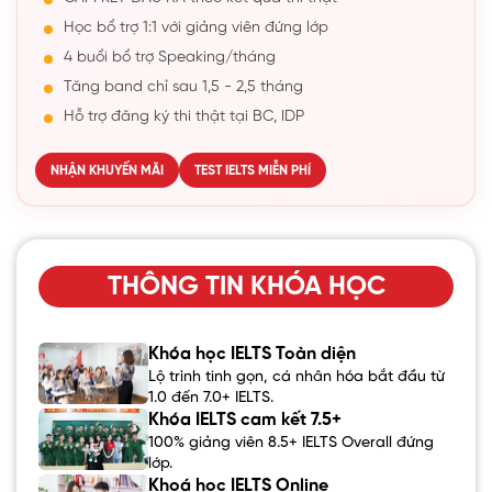
Học bổ trợ 1:1 với giảng viên đứng lớp
4 buổi bổ trợ Speaking/tháng
Tăng band chỉ sau 1,5 - 2,5 tháng
Hỗ trợ đăng ký thi thật tại BC, IDP
NHẬN KHUYẾN MÃI
TEST IELTS MIỄN PHÍ
THÔNG TIN KHÓA HỌC
Khóa học IELTS Toàn diện
Lộ trình tinh gọn, cá nhân hóa bắt đầu từ
1.0 đến 7.0+ IELTS.
Khóa IELTS cam kết 7.5+
100% giảng viên 8.5+ IELTS Overall đứng
lớp.
Khoá học IELTS Online