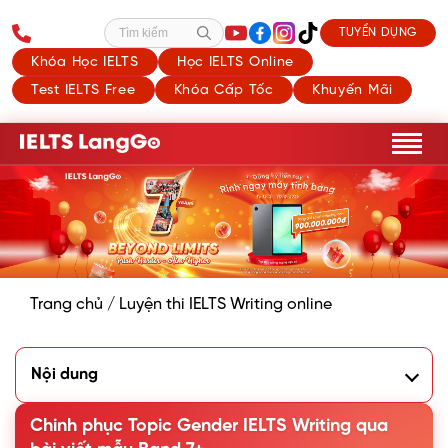
TUYỂN DỤNG
Tìm kiếm
Khóa Học IELTS
Học IELTS Online
Test IELTS Free
Khóa Cấp Tốc
Khuyến Mãi
Trang chủ
/
Luyện thi IELTS Writing online
Nội dung
1. Về topic Gender trong IELTS Writing
2. Một số ý tưởng topic Gender IELTS Writing
Chinh phục Topic Gender IELTS Writing qua
3. Sample topic Gender IELTS Writing Band 7+