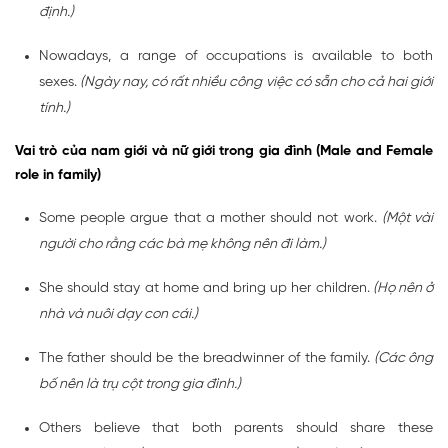
định.)
Nowadays, a range of occupations is available to both
sexes.
(Ngày nay, có rất nhiều công việc có sẵn cho cả hai giới
tính.)
Vai trò của nam giới và nữ giới trong gia đình (Male and Female
role in family)
Some people argue that a mother should not work.
(Một vài
người cho rằng các bà mẹ không nên đi làm.)
She should stay at home and bring up her children.
(Họ nên ở
nhà và nuôi dạy con cái.)
The father should be the breadwinner of the family.
(Các ông
bố nên là trụ cột trong gia đình.)
Others believe that both parents should share these