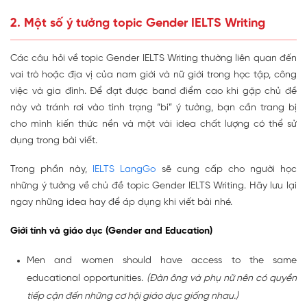
2. Một số ý tưởng topic Gender IELTS Writing
Các câu hỏi về topic Gender IELTS Writing thường liên quan đến
vai trò hoặc địa vị của nam giới và nữ giới trong học tập, công
việc và gia đình. Để đạt được band điểm cao khi gặp chủ đề
này và tránh rơi vào tình trạng “bí” ý tưởng, bạn cần trang bị
cho mình kiến thức nền và một vài idea chất lượng có thể sử
dụng trong bài viết.
Trong phần này,
IELTS LangGo
sẽ cung cấp cho người học
những ý tưởng về chủ đề topic Gender IELTS Writing. Hãy lưu lại
ngay những idea hay để áp dụng khi viết bài nhé.
Giới tính và giáo dục (Gender and Education)
Men and women should have access to the same
educational opportunities.
(Đàn ông và phụ nữ nên có quyền
tiếp cận đến những cơ hội giáo dục giống nhau.)