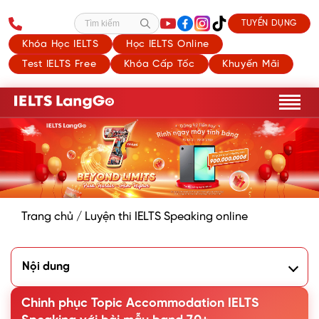
TUYỂN DỤNG
Tìm kiếm
Khóa Học IELTS
Học IELTS Online
Test IELTS Free
Khóa Cấp Tốc
Khuyến Mãi
Trang chủ
/
Luyện thi IELTS Speaking online
Nội dung
1. Giải đề Accommodation IELTS Speaking Part 1, 2, 3: Câu
hỏi và mẫu trả lời
Chinh phục Topic Accommodation IELTS
2. Highlight từ vựng Topic Accommodation IELTS Speaking