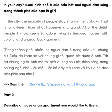
in your city? (Loại hình chỗ ở của hầu hết mọi người dân sống
trong thành phố của bạn là gì?)
In the city, the majority of people stay in
apartment blocks
. That
is far different from what I observe in England. All of the British
people I know seem to adore living in
terraced houses
with
colorful and unusual
back gardens
.
(Trong thành phố, phần lớn người dân ở trong các khu chung
cư. Điều đó khác xa với những gì tôi quan sát được ở Anh. Tất
cả những người Anh mà tôi biết dường như rất thích sống trong
những ngôi nhà kiểu mẫu liền kề đầy màu sắc và khu vườn đặc
biệt phía sau nhà.)
>>> Xem thêm:
Chủ đề IELTS Speaking Part 1 thường gặp
Part 2:
Describe a house or an apartment you would like to live in.