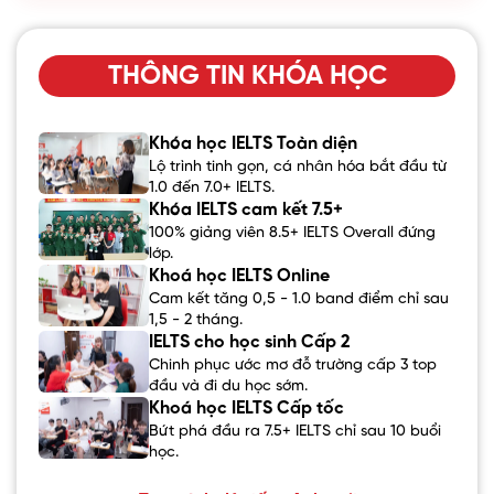
THÔNG TIN KHÓA HỌC
Khóa học IELTS Toàn diện
Lộ trình tinh gọn, cá nhân hóa bắt đầu từ
1.0 đến 7.0+ IELTS.
Khóa IELTS cam kết 7.5+
100% giảng viên 8.5+ IELTS Overall đứng
lớp.
Khoá học IELTS Online
Cam kết tăng 0,5 - 1.0 band điểm chỉ sau
1,5 - 2 tháng.
IELTS cho học sinh Cấp 2
Chinh phục ước mơ đỗ trường cấp 3 top
đầu và đi du học sớm.
Khoá học IELTS Cấp tốc
Bứt phá đầu ra 7.5+ IELTS chỉ sau 10 buổi
học.