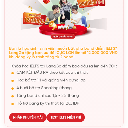
Bạn là học sinh, sinh viên muốn bứt phá band điểm IELTS?
LangGo tặng bạn ưu đãi CỰC LỚN lên tới 12.000.000 VNĐ
khi đăng ký lộ trình tăng từ 2 band!
Khóa học IELTS tại LangGo đảm bảo đầu ra lên đến 7.0+:
CAM KẾT ĐẦU RA theo kết quả thi thật
Học bổ trợ 1:1 với giảng viên đứng lớp
4 buổi bổ trợ Speaking/tháng
Tăng band chỉ sau 1,5 - 2,5 tháng
Hỗ trợ đăng ký thi thật tại BC, IDP
NHẬN KHUYẾN MÃI
TEST IELTS MIỄN PHÍ