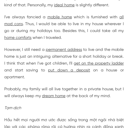
kind of that. Personally, my
ideal home
is slightly different.
I've always fancied a
mobile home
which is furnished with
all
mod cons
. Thus, I would be able to live in my house wherever I
go or during my holidays too. Besides this, I could take all my
home comforts
when I traveled.
However, I still need a
permanent address
to live and the mobile
home is just an intriguing alternative for a short holiday or break.
I think that when I’ve got children, I'll
get on the property ladder
and start saving to
put down a deposit
on a house or
apartment.
Probably, my family will all live together in a private house, but I
will always keep my
dream home
at the back of my mind.
Tạm dịch
Hầu hết mọi người mơ ước được sống trong một ngôi nhà biệt
lập với các phòng rộng rãi có hướng nhìn ra cánh đồng xanh