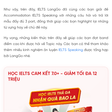
Như vậy, trên đây, IELTS LangGo đã cùng các bạn giải đề
Accommodation IELTS Speaking với những câu hỏi và trả lời
mẫu đầy đủ 3 part, đồng thời giúp các bạn highlight lại những
từ vựng hay về chủ đề này.
Hy vọng, những kiến thức trên đây sẽ giúp các bạn đạt band
điểm cao khi được hỏi về Topic này. Các bạn có thể tham khảo
thêm nhiều kinh nghiệm ôn luyện
IELTS Speaking
được tổng hợp
bởi LangGo nhé.
HỌC IELTS CAM KẾT 7.0+ - GIẢM TỐI ĐA 12
TRIỆU