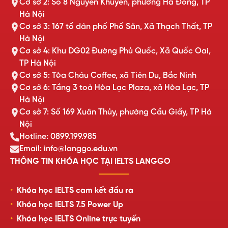
Cơ sở 2: Số 8 Nguyễn Khuyến, phường Hà Đông, TP
Hà Nội
Cơ sở 3: 167 tổ dân phố Phố Săn, Xã Thạch Thất, TP
Hà Nội
Cơ sở 4: Khu DG02 Đường Phủ Quốc, Xã Quốc Oai,
TP Hà Nội
Cơ sở 5: Tòa Châu Coffee, xã Tiên Du, Bắc Ninh
Cơ sở 6: Tầng 3 toà Hòa Lạc Plaza, xã Hòa Lạc, TP
Hà Nội
Cơ sở 7: Số 169 Xuân Thủy, phường Cầu Giấy, TP Hà
Nội
Hotline: 0899.199.985
Email: info@langgo.edu.vn
THÔNG TIN KHÓA HỌC TẠI IELTS LANGGO
Khóa học IELTS cam kết đầu ra
Khóa học IELTS 7.5 Power Up
Khóa học IELTS Online trực tuyến