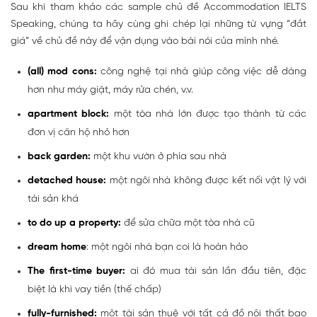
Sau khi tham khảo các sample chủ đề Accommodation IELTS
Speaking, chúng ta hãy cùng ghi chép lại những từ vựng “đắt
giá” về chủ đề này để vận dụng vào bài nói của mình nhé.
(all) mod cons:
công nghệ tại nhà giúp công việc dễ dàng
hơn như máy giặt, máy rửa chén, v.v.
apartment block:
một tòa nhà lớn được tạo thành từ các
đơn vị căn hộ nhỏ hơn
back garden:
một khu vườn ở phía sau nhà
detached house:
một ngôi nhà không được kết nối vật lý với
tài sản khá
to do up a property:
để sửa chữa một tòa nhà cũ
dream home
: một ngôi nhà bạn coi là hoàn hảo
The first-time buyer:
ai đó mua tài sản lần đầu tiên, đặc
biệt là khi vay tiền (thế chấp)
fully-furnished:
một tài sản thuê với tất cả đồ nội thất bao