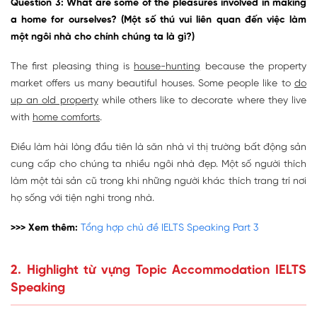
Question 3: What are some of the pleasures involved in making
a home for ourselves? (Một số thú vui liên quan đến việc làm
một ngôi nhà cho chính chúng ta là gì?)
The first pleasing thing is
house-hunting
because the property
market offers us many beautiful houses. Some people like to
do
up an old property
while others like to decorate where they live
with
home comforts
.
Điều làm hài lòng đầu tiên là săn nhà vì thị trường bất động sản
cung cấp cho chúng ta nhiều ngôi nhà đẹp. Một số người thích
làm một tài sản cũ trong khi những người khác thích trang trí nơi
họ sống với tiện nghi trong nhà.
>>> Xem thêm:
Tổng hợp chủ đề IELTS Speaking Part 3
2. Highlight từ vựng Topic Accommodation IELTS
Speaking