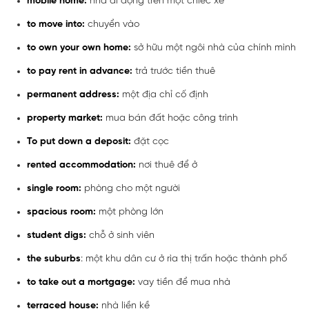
mobile home:
nhà di động trên một chiếc xe
to move into:
chuyển vào
to own your own home:
sở hữu một ngôi nhà của chính mình
to pay rent in advance:
trả trước tiền thuê
permanent address:
một địa chỉ cố định
property market:
mua bán đất hoặc công trình
To put down a deposit:
đặt cọc
rented accommodation:
nơi thuê để ở
single room:
phòng cho một người
spacious room:
một phòng lớn
student digs:
chỗ ở sinh viên
the suburbs
: một khu dân cư ở rìa thị trấn hoặc thành phố
to take out a mortgage:
vay tiền để mua nhà
terraced house:
nhà liền kề