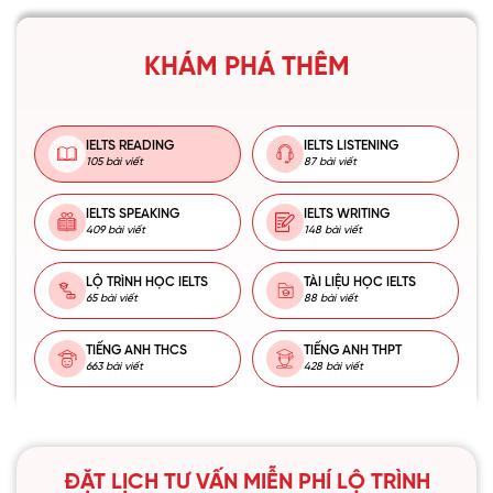
KHÁM PHÁ THÊM
IELTS READING
IELTS LISTENING
105 bài viết
87 bài viết
IELTS SPEAKING
IELTS WRITING
409 bài viết
148 bài viết
LỘ TRÌNH HỌC IELTS
TÀI LIỆU HỌC IELTS
65 bài viết
88 bài viết
TIẾNG ANH THCS
TIẾNG ANH THPT
663 bài viết
428 bài viết
ĐẶT LỊCH TƯ VẤN MIỄN PHÍ LỘ TRÌNH