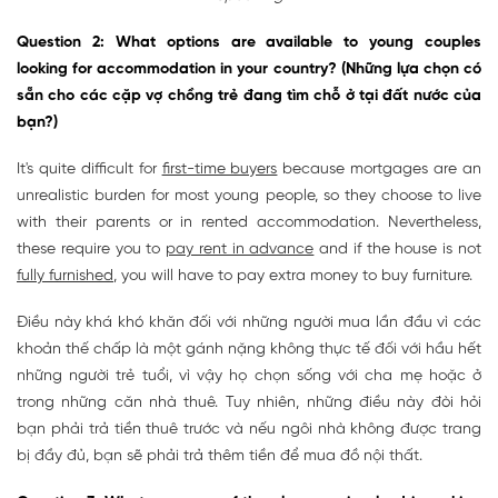
Question 2: What options are available to young couples
looking for accommodation in your country? (Những lựa chọn có
sẵn cho các cặp vợ chồng trẻ đang tìm chỗ ở tại đất nước của
bạn?)
It's quite difficult for
first-time buyers
because mortgages are an
unrealistic burden for most young people, so they choose to live
with their parents or in rented accommodation. Nevertheless,
these require you to
pay rent in advance
and if the house is not
fully furnished
, you will have to pay extra money to buy furniture.
Điều này khá khó khăn đối với những người mua lần đầu vì các
khoản thế chấp là một gánh nặng không thực tế đối với hầu hết
những người trẻ tuổi, vì vậy họ chọn sống với cha mẹ hoặc ở
trong những căn nhà thuê. Tuy nhiên, những điều này đòi hỏi
bạn phải trả tiền thuê trước và nếu ngôi nhà không được trang
bị đầy đủ, bạn sẽ phải trả thêm tiền để mua đồ nội thất.