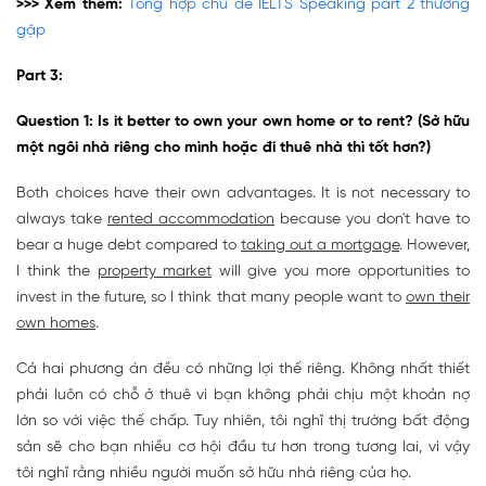
>>> Xem thêm:
Tổng hợp chủ đề IELTS Speaking part 2 thường
gặp
Part 3:
Question 1: Is it better to own your own home or to rent? (Sở hữu
một ngôi nhà riêng cho mình hoặc đi thuê nhà thì tốt hơn?)
Both choices have their own advantages. It is not necessary to
always take
rented accommodation
because you don't have to
bear a huge debt compared to
taking out a mortgage
. However,
I think the
property market
will give you more opportunities to
invest in the future, so I think that many people want to
own their
own homes
.
Cả hai phương án đều có những lợi thế riêng. Không nhất thiết
phải luôn có chỗ ở thuê vì bạn không phải chịu một khoản nợ
lớn so với việc thế chấp. Tuy nhiên, tôi nghĩ thị trường bất động
sản sẽ cho bạn nhiều cơ hội đầu tư hơn trong tương lai, vì vậy
tôi nghĩ rằng nhiều người muốn sở hữu nhà riêng của họ.