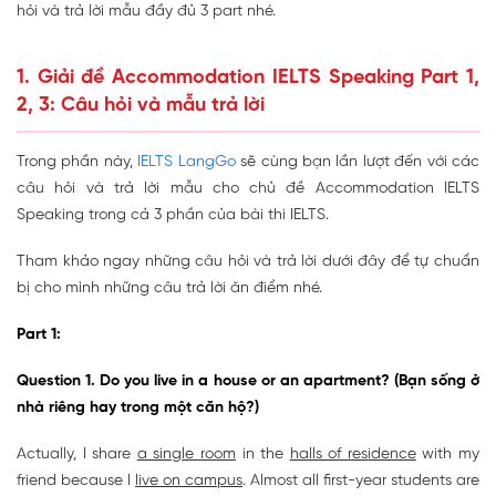
hỏi và trả lời mẫu đầy đủ 3 part nhé.
1. Giải đề Accommodation IELTS Speaking Part 1,
2, 3: Câu hỏi và mẫu trả lời
Trong phần này,
IELTS LangGo
sẽ cùng bạn lần lượt đến với các
câu hỏi và trả lời mẫu cho chủ đề Accommodation IELTS
Speaking trong cả 3 phần của bài thi IELTS.
Tham khảo ngay những câu hỏi và trả lời dưới đây để tự chuẩn
bị cho mình những câu trả lời ăn điểm nhé.
Part 1:
Question 1. Do you live in a house or an apartment? (Bạn sống ở
nhà riêng hay trong một căn hộ?)
Actually, I share
a single room
in the
halls of residence
with my
friend because I
live on campus
. Almost all first-year students are