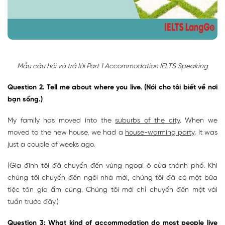
Mẫu câu hỏi và trả lời Part 1 Accommodation IELTS Speaking
Question 2. Tell me about where you live. (Nói cho tôi biết về nơi
bạn sống.)
My family has moved into the
suburbs of the city
. When we
moved to the new house, we had a
house-warming party
. It was
just a couple of weeks ago.
(Gia đình tôi đã chuyển đến vùng ngoại ô của thành phố. Khi
chúng tôi chuyển đến ngôi nhà mới, chúng tôi đã có một bữa
tiệc tân gia ấm cúng. Chúng tôi mới chỉ chuyển đến một vài
tuần trước đây.)
Question 3: What kind of accommodation do most people live