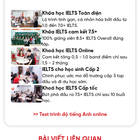
Khóa học IELTS Toàn diện
Lộ trình tinh gọn, cá nhân hóa bắt đầu từ
1.0 đến 7.0+ IELTS.
Khóa IELTS cam kết 7.5+
100% giảng viên 8.5+ IELTS Overall đứng
lớp.
Khoá học IELTS Online
Cam kết tăng 0,5 - 1.0 band điểm chỉ sau
1,5 - 2 tháng.
IELTS cho học sinh Cấp 2
Chinh phục ước mơ đỗ trường cấp 3 top
đầu và đi du học sớm.
Khoá học IELTS Cấp tốc
Bứt phá đầu ra 7.5+ IELTS chỉ sau 10 buổi
học.
>> Test trình độ tiếng Anh online
BÀI VIẾT LIÊN QUAN