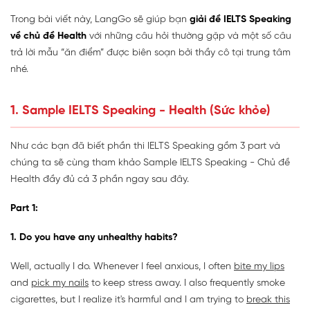
Trong bài viết này, LangGo sẽ giúp bạn
giải đề IELTS Speaking
về chủ đề Health
với những câu hỏi thường gặp và một số câu
trả lời mẫu “ăn điểm” được biên soạn bởi thầy cô tại trung tâm
nhé.
1. Sample IELTS Speaking - Health (Sức khỏe)
Như các bạn đã biết phần thi IELTS Speaking gồm 3 part và
chúng ta sẽ cùng tham khảo Sample IELTS Speaking - Chủ đề
Health đầy đủ cả 3 phần ngay sau đây.
Part 1:
1. Do you have any unhealthy habits?
Well, actually I do. Whenever I feel anxious, I often
bite my lips
and
pick my nails
to keep stress away. I also frequently smoke
cigarettes, but I realize it's harmful and I am trying to
break this