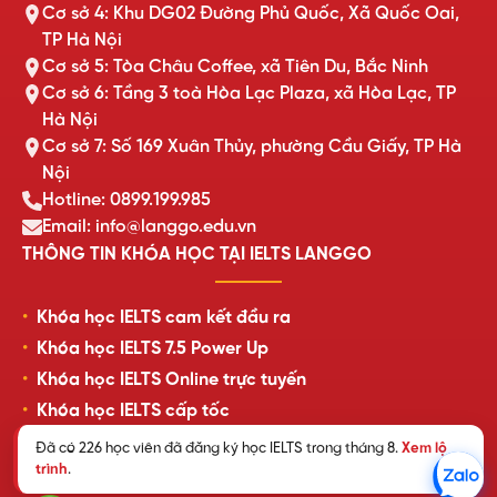
Cơ sở 4: Khu DG02 Đường Phủ Quốc, Xã Quốc Oai,
TP Hà Nội
Cơ sở 5: Tòa Châu Coffee, xã Tiên Du, Bắc Ninh
Cơ sở 6: Tầng 3 toà Hòa Lạc Plaza, xã Hòa Lạc, TP
Hà Nội
Cơ sở 7: Số 169 Xuân Thủy, phường Cầu Giấy, TP Hà
Nội
Hotline: 0899.199.985
Email: info@langgo.edu.vn
THÔNG TIN KHÓA HỌC TẠI IELTS LANGGO
Khóa học IELTS cam kết đầu ra
Khóa học IELTS 7.5 Power Up
Khóa học IELTS Online trực tuyến
Khóa học IELTS cấp tốc
Lịch khai giảng lớp học mới nhất
Đã có 226 học viên đã đăng ký học IELTS trong tháng 8.
Xem lộ
trình
.
Review của học viên LangGo