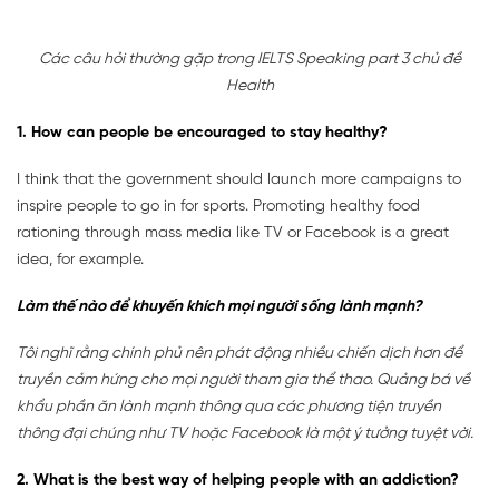
Các câu hỏi thường gặp trong IELTS Speaking part 3 chủ đề
Health
1. How can people be encouraged to stay healthy?
I think that the government should launch more campaigns to
inspire people to go in for sports. Promoting healthy food
rationing through mass media like TV or Facebook is a great
idea, for example.
Làm thế nào để khuyến khích mọi người sống lành mạnh?
Tôi nghĩ rằng chính phủ nên phát động nhiều chiến dịch hơn để
truyền cảm hứng cho mọi người tham gia thể thao. Quảng bá về
khẩu phần ăn lành mạnh thông qua các phương tiện truyền
thông đại chúng như TV hoặc Facebook là một ý tưởng tuyệt vời.
2. What is the best way of helping people with an addiction?