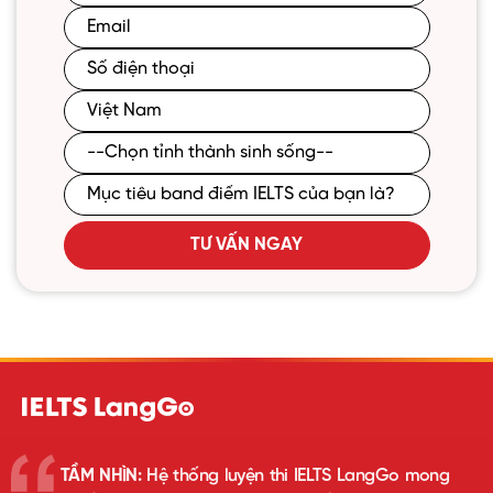
TƯ VẤN NGAY
TẦM NHÌN:
Hệ thống luyện thi IELTS LangGo mong