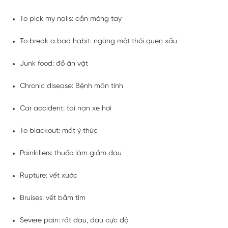
To pick my nails: cắn móng tay
To break a bad habit: ngừng một thói quen xấu
Junk food: đồ ăn vặt
Chronic disease: Bệnh mãn tính
Car accident: tai nạn xe hơi
To blackout: mất ý thức
Painkillers: thuốc làm giảm đau
Rupture: vết xước
Bruises: vết bầm tím
Severe pain: rất đau, đau cực độ