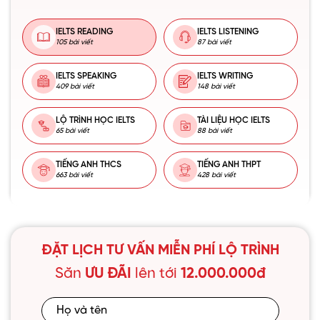
IELTS READING
IELTS LISTENING
105 bài viết
87 bài viết
IELTS SPEAKING
IELTS WRITING
409 bài viết
148 bài viết
LỘ TRÌNH HỌC IELTS
TÀI LIỆU HỌC IELTS
65 bài viết
88 bài viết
TIẾNG ANH THCS
TIẾNG ANH THPT
663 bài viết
428 bài viết
ĐẶT LỊCH TƯ VẤN MIỄN PHÍ LỘ TRÌNH
Săn
ƯU ĐÃI
lên tới
12.000.000đ