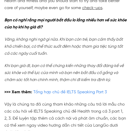
health and fitness and you should start to try and take better
care of yourself, maybe even go for some
check-ups
.
Bạn có nghĩ rằng mọi người bắt đầu lo lắng nhiều hơn về sức khỏe
của họ khi họ già đi?
Vâng, không nghi ngờ gì nữa. Khi bạn còn trẻ, bạn cảm thấy bất
khả chiến bại, có thể thức suốt đêm hoặc tham gia tiệc tùng tất
cả các ngày cuối tuần.
Khi bạn già đi, bạn có thể chứng kiến ​​những thay đổi đáng kể về
sức khỏe và thể lực của mình và bạn nên bắt đầu cố gắng và
chăm sóc tốt hơn chính mình, thậm chí đi kiểm tra định kỳ.
>>> Xem thêm:
Tổng hợp chủ đề IELTS Speaking Part 3
Vậy là chúng ta đã cùng tham khảo những câu trả lời mẫu cho
các câu hỏi về IELTS Speaking chủ đề Health trong cả 3 part 1,
2, 3. Để luyện tập thêm cả cách nói và phát âm chuẩn, các bạn
có thể xem ngay video hướng dẫn chi tiết của LangGo dưới