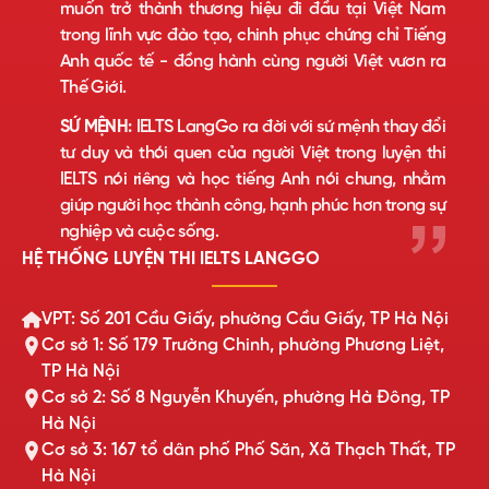
muốn trở thành thương hiệu đi đầu tại Việt Nam
trong lĩnh vực đào tạo, chinh phục chứng chỉ Tiếng
Anh quốc tế - đồng hành cùng người Việt vươn ra
Thế Giới.
SỨ MỆNH:
IELTS LangGo ra đời với sứ mệnh thay đổi
tư duy và thói quen của người Việt trong luyện thi
IELTS nói riêng và học tiếng Anh nói chung, nhằm
giúp người học thành công, hạnh phúc hơn trong sự
nghiệp và cuộc sống.
HỆ THỐNG LUYỆN THI IELTS LANGGO
VPT: Số 201 Cầu Giấy, phường Cầu Giấy, TP Hà Nội
Cơ sở 1: Số 179 Trường Chinh, phường Phương Liệt,
TP Hà Nội
Cơ sở 2: Số 8 Nguyễn Khuyến, phường Hà Đông, TP
Hà Nội
Cơ sở 3: 167 tổ dân phố Phố Săn, Xã Thạch Thất, TP
Hà Nội