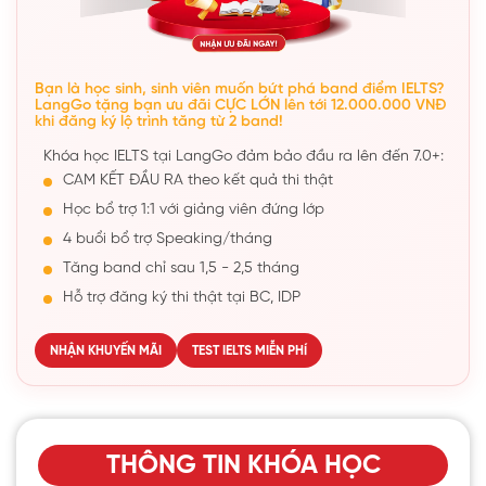
Bạn là học sinh, sinh viên muốn bứt phá band điểm IELTS?
LangGo tặng bạn ưu đãi CỰC LỚN lên tới 12.000.000 VNĐ
khi đăng ký lộ trình tăng từ 2 band!
Khóa học IELTS tại LangGo đảm bảo đầu ra lên đến 7.0+:
CAM KẾT ĐẦU RA theo kết quả thi thật
Học bổ trợ 1:1 với giảng viên đứng lớp
4 buổi bổ trợ Speaking/tháng
Tăng band chỉ sau 1,5 - 2,5 tháng
Hỗ trợ đăng ký thi thật tại BC, IDP
NHẬN KHUYẾN MÃI
TEST IELTS MIỄN PHÍ
THÔNG TIN KHÓA HỌC