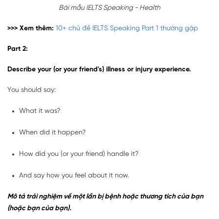
Bài mẫu IELTS Speaking - Health
>>> Xem thêm:
10+ chủ đề IELTS Speaking Part 1 thường gặp
Part 2:
Describe your (or your friend's) illness or injury experience.
You should say:
What it was?
When did it happen?
How did you (or your friend) handle it?
And say how you feel about it now.
Mô tả trải nghiệm về một lần bị bệnh hoặc thương tích của bạn
(hoặc bạn của bạn).