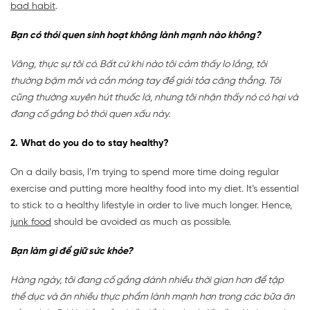
bad habit
.
Bạn có thói quen sinh hoạt không lành mạnh nào không?
Vâng, thực sự tôi có. Bất cứ khi nào tôi cảm thấy lo lắng, tôi
thường bặm môi và cắn móng tay để giải tỏa căng thẳng. Tôi
cũng thường xuyên hút thuốc lá, nhưng tôi nhận thấy nó có hại và
đang cố gắng bỏ thói quen xấu này.
2. What do you do to stay healthy?
On a daily basis, I’m trying to spend more time doing regular
exercise and putting more healthy food into my diet. It’s essential
to stick to a healthy lifestyle in order to live much longer. Hence,
junk food
should be avoided as much as possible.
Bạn làm gì để giữ sức khỏe?
Hàng ngày, tôi đang cố gắng dành nhiều thời gian hơn để tập
thể dục và ăn nhiều thực phẩm lành mạnh hơn trong các bữa ăn