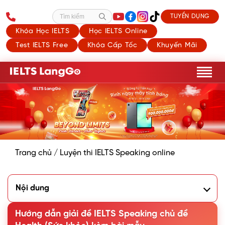
TUYỂN DỤNG
Tìm kiếm
Khóa Học IELTS
Học IELTS Online
Test IELTS Free
Khóa Cấp Tốc
Khuyến Mãi
Trang chủ
/
Luyện thi IELTS Speaking online
Nội dung
1. Sample IELTS Speaking - Health (Sức khỏe)
2. Từ vựng IELTS Speaking: Health (Sức khỏe)
Hướng dẫn giải đề IELTS Speaking chủ đề