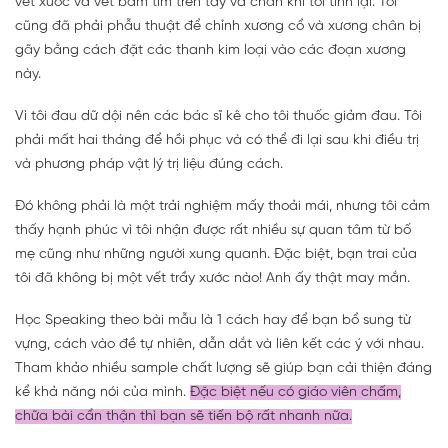
vết xước và vết bầm tím trên tay và chân khi tôi tỉnh lại. Tôi
cũng đã phải phẫu thuật để chỉnh xương cổ và xương chân bị
gãy bằng cách đặt các thanh kim loại vào các đoạn xương
này.
Vì tôi đau dữ dội nên các bác sĩ kê cho tôi thuốc giảm đau. Tôi
phải mất hai tháng để hồi phục và có thể đi lại sau khi điều trị
và phương pháp vật lý trị liệu đúng cách.
Đó không phải là một trải nghiệm mấy thoải mái, nhưng tôi cảm
thấy hạnh phúc vì tôi nhận được rất nhiều sự quan tâm từ bố
mẹ cũng như những người xung quanh. Đặc biệt, bạn trai của
tôi đã không bị một vết trầy xước nào! Anh ấy thật may mắn.
Học Speaking theo bài mẫu là 1 cách hay để bạn bổ sung từ
vựng, cách vào đề tự nhiên, dẫn dắt và liên kết các ý với nhau.
Tham khảo nhiều sample chất lượng sẽ giúp bạn cải thiện đáng
kể khả năng nói của mình.
Đặc biệt nếu có giáo viên chấm,
chữa bài cẩn thận thì bạn sẽ tiến bộ rất nhanh nữa.