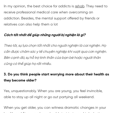
In my opinion, the best choice for addicts is
rehab
. They need to
receive professional medical care when overcoming an
addiction. Besides, the mental support offered by friends or
relatives can also help them a lot
Cách tốt nhất để giúp những người bị nghiện là gì?
Theo tôi, sự lựa chọn tốt nhất cho người nghiện là cai nghiện. Họ
cần được chăm sóc y tế chuyên nghiệp khi vượt qua cơn nghiện.
Bên cạnh đó, sự hỗ trợ tinh thần của bạn bè hoặc người thân
cũng có thể giúp họ rất nhiều.
3. Do you think people start worrying more about their health as
they become older?
Yes, unquestionably. When you are young, you feel invincible,
able to stay up all night or go out partying all weekend.
When you get older, you can witness dramatic changes in your