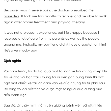
leg bone by putting metal rods into these bones.
Because I was in
severe pain
, the doctors
prescribed
me
painkillers
. It took me two months to recover and be able to walk
again after proper treatment and physical therapy.
It was not a pleasant experience, but I felt happy because I
received a lot of care from my parents as well as the people
around me. Typically, my boyfriend didn’t have a scratch on him!
He’s a very lucky boy.
Dịch nghĩa
Vài năm trước, tôi đã trải qua một tai nạn xe hơi khủng khiếp khi
tôi về nhà với bạn trai. Chúng tôi đi đến gần bùng binh thì bất
ngờ một chiếc xe tải lớn đâm vào xe của chúng tôi từ phía sau.
Rõ ràng tôi đã bất tỉnh và được một số người qua đường đưa
đến bệnh viện.
Sau đó, tôi thấy mình nằm trên giường bệnh viện với rất nhiều