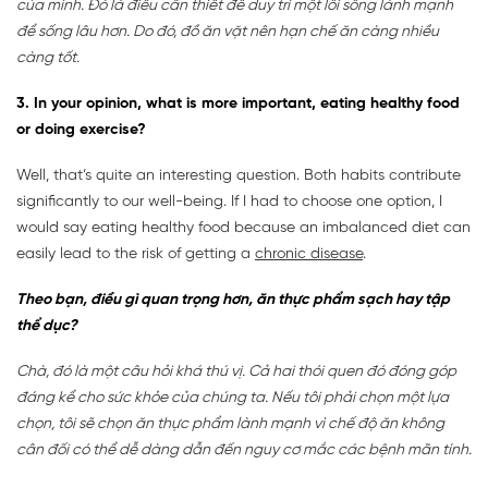
của mình. Đó là điều cần thiết để duy trì một lối sống lành mạnh
để sống lâu hơn. Do đó, đồ ăn vặt nên hạn chế ăn càng nhiều
càng tốt.
3. In your opinion, what is more important, eating healthy food
or doing exercise?
Well, that’s quite an interesting question. Both habits contribute
significantly to our well-being. If I had to choose one option, I
would say eating healthy food because an imbalanced diet can
easily lead to the risk of getting a
chronic disease
.
Theo bạn, điều gì quan trọng hơn, ăn thực phẩm sạch hay tập
thể dục?
Chà, đó là một câu hỏi khá thú vị. Cả hai thói quen đó đóng góp
đáng kể cho sức khỏe của chúng ta. Nếu tôi phải chọn một lựa
chọn, tôi sẽ chọn ăn thực phẩm lành mạnh vì chế độ ăn không
cân đối có thể dễ dàng dẫn đến nguy cơ mắc các bệnh mãn tính.