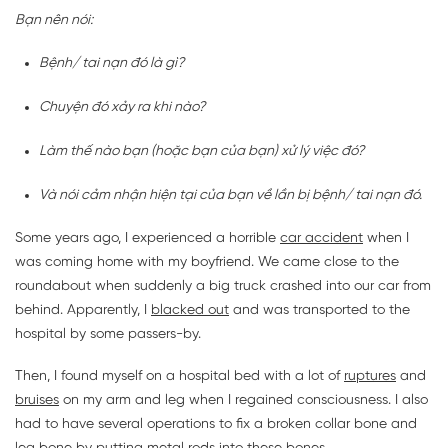
Bạn nên nói:
Bệnh/ tai nạn đó là gì?
Chuyện đó xảy ra khi nào?
Làm thế nào bạn (hoặc bạn của bạn) xử lý việc đó?
Và nói cảm nhận hiện tại của bạn về lần bị bệnh/ tai nạn đó.
Some years ago, I experienced a horrible
car accident
when I
was coming home with my boyfriend. We came close to the
roundabout when suddenly a big truck crashed into our car from
behind. Apparently, I
blacked out
and was transported to the
hospital by some passers-by.
Then, I found myself on a hospital bed with a lot of
ruptures
and
bruises
on my arm and leg when I regained consciousness. I also
had to have several operations to fix a broken collar bone and