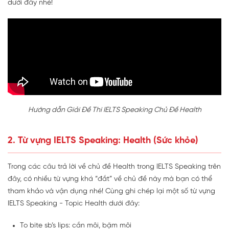
dưới đây nhé!
Hướng dẫn Giải Đề Thi IELTS Speaking Chủ Đề Health
2. Từ vựng IELTS Speaking: Health (Sức khỏe)
Trong các câu trả lời về chủ đề Health trong IELTS Speaking trên
đây, có nhiều từ vựng khá “đắt” về chủ đề này mà bạn có thể
tham khảo và vận dụng nhé! Cùng ghi chép lại một số từ vựng
IELTS Speaking - Topic Health dưới đây:
To bite sb’s lips: cắn môi, bặm môi