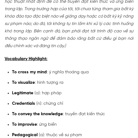
học thuật nhất định để có thể truyền đạt kiến ​​thức và ứng biến
trong lớp. Trong trường hợp của tôi, tôi chưa từng tham gia bất kỳ
khóa đào tạo đặc biệt nào về giảng dạy hoặc có bất kỳ kỹ năng
sư phạm nào; do đó, tôi không tự tin lắm khi xử lý các tình huống
khó trong lớp. Bên cạnh đó, bạn phải đạt tới trình độ cao về sự
thông thạo ngôn ngữ để đảm bảo rằng bất cứ điều gì bạn nói
đều chính xác và đáng tin cậy.)
Vocabulary Highlight:
To cross my mind
: ý nghĩa thoáng qua
To visualize
: hình tượng ra
Legitimate
(a): hợp pháp
Credentials
(n): chứng chỉ
To convey the knowledge
: truyền đạt kiến thức
To improvise
: ứng biển
Pedagogical
(a): thuộc về sư phạm