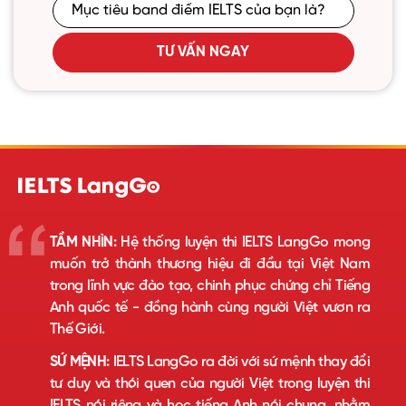
TƯ VẤN NGAY
TẦM NHÌN:
Hệ thống luyện thi IELTS LangGo mong
muốn trở thành thương hiệu đi đầu tại Việt Nam
trong lĩnh vực đào tạo, chinh phục chứng chỉ Tiếng
Anh quốc tế - đồng hành cùng người Việt vươn ra
Thế Giới.
SỨ MỆNH:
IELTS LangGo ra đời với sứ mệnh thay đổi
tư duy và thói quen của người Việt trong luyện thi
IELTS nói riêng và học tiếng Anh nói chung, nhằm