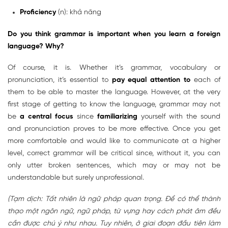
Proficiency
(n): khả năng
Do you think grammar is important when you learn a foreign
language? Why?
Of course, it is. Whether it’s grammar, vocabulary or
pronunciation, it’s essential to
pay equal attention to
each of
them to be able to master the language. However, at the very
first stage of getting to know the language, grammar may not
be
a central focus
since
familiarizing
yourself with the sound
and pronunciation proves to be more effective. Once you get
more comfortable and would like to communicate at a higher
level, correct grammar will be critical since, without it, you can
only utter broken sentences, which may or may not be
understandable but surely unprofessional.
(Tạm dịch: Tất nhiên là ngữ pháp quan trọng. Để có thể thành
thạo một ngôn ngữ, ngữ pháp, từ vựng hay cách phát âm đều
cần được chú ý như nhau. Tuy nhiên, ở giai đoạn đầu tiên làm