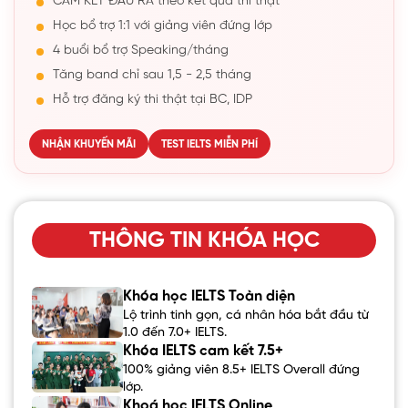
CAM KẾT ĐẦU RA theo kết quả thi thật
Học bổ trợ 1:1 với giảng viên đứng lớp
4 buổi bổ trợ Speaking/tháng
Tăng band chỉ sau 1,5 - 2,5 tháng
Hỗ trợ đăng ký thi thật tại BC, IDP
NHẬN KHUYẾN MÃI
TEST IELTS MIỄN PHÍ
THÔNG TIN KHÓA HỌC
Khóa học IELTS Toàn diện
Lộ trình tinh gọn, cá nhân hóa bắt đầu từ
1.0 đến 7.0+ IELTS.
Khóa IELTS cam kết 7.5+
100% giảng viên 8.5+ IELTS Overall đứng
lớp.
Khoá học IELTS Online