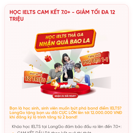
HỌC IELTS CAM KẾT 7.0+ - GIẢM TỐI ĐA 12
TRIỆU
Bạn là học sinh, sinh viên muốn bứt phá band điểm IELTS?
LangGo tặng bạn ưu đãi CỰC LỚN lên tới 12.000.000 VNĐ
khi đăng ký lộ trình tăng từ 2 band!
Khóa học IELTS tại LangGo đảm bảo đầu ra lên đến 7.0+: