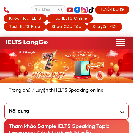
TUYỂN DỤNG
Tìm kiếm
Khóa Học IELTS
Học IELTS Online
Test IELTS Free
Khóa Cấp Tốc
Khuyến Mãi
Trang chủ
/
Luyện thi IELTS Speaking online
Nội dung
1. Tổng hợp câu hỏi và trả lời mẫu chủ đề ngôn ngữ IELTS
Speaking part 1
Tham khảo Sample IELTS Speaking Topic
2. Sample IELTS Speaking Part 2 Topic Language