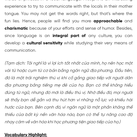
experience to try to communicate with the locals in their mother
tongue. You may not get the words right, but that’s where the
fun lies. Hence, people will find you more
approachable
and
charismatic
because of your efforts and sense of humor. Besides,
since language is an
integral part of
any culture, you can
develop a
cultural sensitivity
while studying their very means of
communication.
(Tạm dịch: Tôi nghĩ là vì lợi ích tốt nhất của mình, họ nên học một
vài từ hoặc cụm từ cơ bản bằng ngôn ngữ địa phương. Đầu tiên,
đó là một trải nghiệm thú vị khi cố gắng giao tiếp với người dân
địa phương bằng tiếng mẹ đẻ của họ. Bạn có thể không hiểu
đúng từ ngữ, nhưng đó mới là điều thú vị. Nhờ điều đó, mọi người
sẽ thấy bạn dễ gần và thu hút hơn vì những nỗ lực và khiếu hài
hước của bạn. Bên cạnh đó, vì ngôn ngữ là một phần không thể
thiếu của bất kỳ nền văn hóa nào, bạn có thể tự nâng cao độ
nhạy cảm về văn hóa khi học phương tiện giao tiếp của họ.)
Vocabulary Highlight: