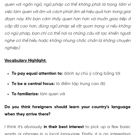
quen với ngôn ngữ, ngữ pháp có thể không phải là trọng tâm vì
việc làm quen với âm và cách phát âm sẽ hiệu quả hơn trong giai
đoạn này. Khi bạn cảm thấy quen hơn hơn và muốn giao tiếp ở
cấp độ cao hơn, đúng ngữ pháp sẽ rất quan trọng vì nếu không
có ngữ pháp, bạn chỉ có thể nói ra những câu rời rạc khiến người
nghe có thể hiểu hoặc không nhưng chắc chắn là không chuyên
nghiệp.)
Vocabulary Highlight:
To pay equal attention to:
dành sự chú ý công bằng tới
To be a central focus:
là điểm tập trung cao độ
To familiarize:
làm quen với
Do you think foreigners should learn your country’s language
when they arrive there?
I think it’s obviously
in their best interest
to pick up a few basic
words or phrases in a local language. Firstly, it is an interesting