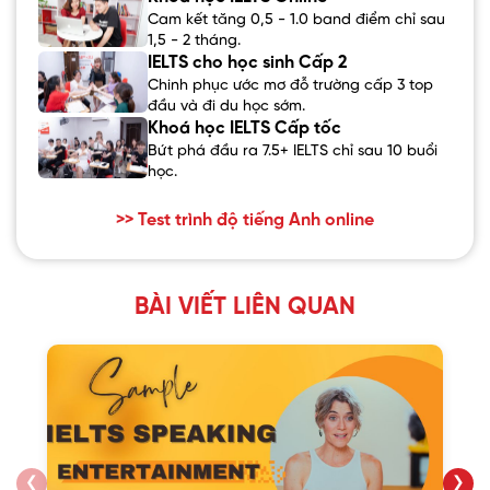
Cam kết tăng 0,5 - 1.0 band điểm chỉ sau
1,5 - 2 tháng.
IELTS cho học sinh Cấp 2
Chinh phục ước mơ đỗ trường cấp 3 top
đầu và đi du học sớm.
Khoá học IELTS Cấp tốc
Bứt phá đầu ra 7.5+ IELTS chỉ sau 10 buổi
học.
>> Test trình độ tiếng Anh online
BÀI VIẾT LIÊN QUAN
❮
❯