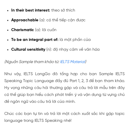
In their best interest:
theo sở thích
Approachable
(a): có thể tiếp cận được
Charismatic
(a): lôi cuốn
To be an integral part of:
là một phần của
Cultural sensitivity
(n): độ nhạy cảm về văn hóa
(Nguồn Sample tham khảo từ:
IELTS Material
)
Như vậy, IELTS LangGo đã tổng hợp cho bạn Sample IELTS
Speaking Topic Language đầy đủ Part 1, 2, 3 để bạn tham khảo.
Hy vọng những câu hỏi thường gặp và câu trả lời mẫu trên đây
có thể giúp bạn hiểu cách phát triển ý và vận dụng từ vựng chủ
đề ngôn ngữ vào câu trả lời của mình.
Chúc các bạn tự tin và trả lời một cách xuất sắc khi gặp topic
language trong IELTS Speaking nhé!