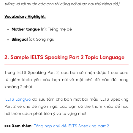
tiếng và tôi muốn các con tôi cũng nói được hai thứ tiếng đó.)
Vocabulary Highlight:
Mother tongue
(n): Tiếng mẹ đẻ
Bilingual
(a): Song ngữ
2. Sample IELTS Speaking Part 2 Topic Language
Trong IELTS Speaking Part 2, các bạn sẽ nhận được 1 cue card
từ giám khảo yêu cầu bạn nói về một chủ đề nào đó trong
khoảng 2 phút.
IELTS LangGo
đã sưu tầm cho bạn một bài mẫu IELTS Speaking
Part 2 về chủ đề ngôn ngữ, các bạn có thể tham khảo để học
hỏi thêm cách phát triển ý và từ vựng nhé!
>>> Xem thêm:
Tổng hợp chủ đề IELTS Speaking part 2