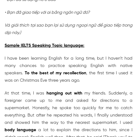
• Bạn đã giao tiếp với ai bằng ngôn ngữ đó?
Và giải thích tại sao bạn lại sử dụng ngoại ngữ để giao tiếp trong
dịp này.)
Sample IELTS Speaking Topic language:
I have been learning English for a long time, but I haven’t had
many chances to practice speaking English with native
speakers.
To the best of my recollection
, the first time I used it
was on Christmas Eve three years ago.
At that time, I was
hanging out with
my friends. Suddenly, a
foreigner came up to me and asked for directions to a
supermarket. Honestly, he spoke too quickly for me to catch
everything. But after he repeated his words, I finally understood
and showed him the way to the nearest supermarket. I used
body language
a lot to explain the directions to him, since I