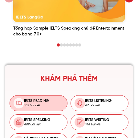
Tổng hợp Sample IELTS Speaking chủ đề Entertainment
cho band 7.0+
KHÁM PHÁ THÊM
IELTS READING
IELTS LISTENING
105 bài viết
87 bài viết
IELTS SPEAKING
IELTS WRITING
409 bài viết
148 bài viết