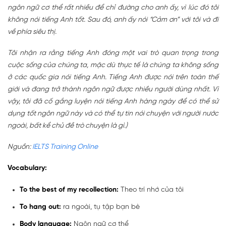
ngôn ngữ cơ thể rất nhiều để chỉ đường cho anh ấy, vì lúc đó tôi
không nói tiếng Anh tốt. Sau đó, anh ấy nói “Cảm ơn” với tôi và đi
về phía siêu thị.
Tôi nhận ra rằng tiếng Anh đóng một vai trò quan trọng trong
cuộc sống của chúng ta, mặc dù thực tế là chúng ta không sống
ở các quốc gia nói tiếng Anh. Tiếng Anh được nói trên toàn thế
giới và đang trở thành ngôn ngữ được nhiều người dùng nhất. Vì
vậy, tôi đã cố gắng luyện nói tiếng Anh hàng ngày để có thể sử
dụng tốt ngôn ngữ này và có thể tự tin nói chuyện với người nước
ngoài, bất kể chủ đề trò chuyện là gì.)
Nguồn:
IELTS Training Online
Vocabulary:
To the best of my recollection:
Theo trí nhớ của tôi
To hang out:
ra ngoài, tụ tập bạn bè
Body language:
Ngôn ngữ cơ thể