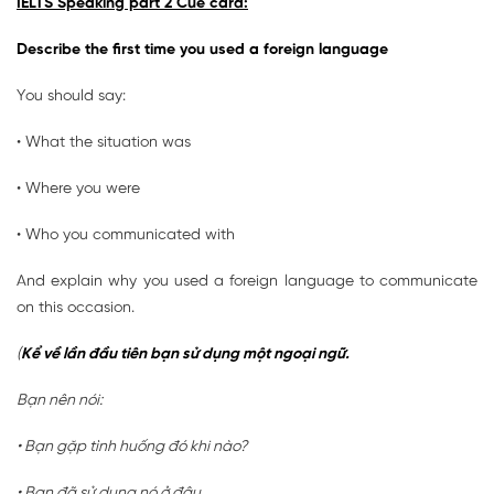
IELTS Speaking part 2 Cue card:
Describe the first time you used a foreign language
You should say:
• What the situation was
• Where you were
• Who you communicated with
And explain why you used a foreign language to communicate
on this occasion.
(
Kể về lần đầu tiên bạn sử dụng một ngoại ngữ.
Bạn nên nói:
• Bạn gặp tình huống đó khi nào?
• Bạn đã sử dụng nó ở đâu