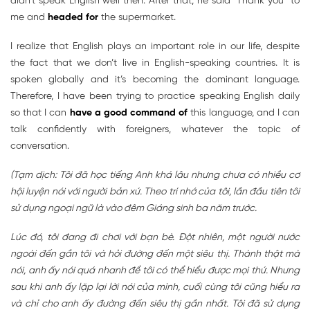
didn’t speak English well then. After that, he said “Thank you” to
me and
headed for
the supermarket.
I realize that English plays an important role in our life, despite
the fact that we don’t live in English-speaking countries. It is
spoken globally and it’s becoming the dominant language.
Therefore, I have been trying to practice speaking English daily
so that I can
have a good command of
this language, and I can
talk confidently with foreigners, whatever the topic of
conversation.
(Tạm dịch: Tôi đã học tiếng Anh khá lâu nhưng chưa có nhiều cơ
hội luyện nói với người bản xứ. Theo trí nhớ của tôi, lần đầu tiên tôi
sử dụng ngoại ngữ là vào đêm Giáng sinh ba năm trước.
Lúc đó, tôi đang đi chơi với bạn bè. Đột nhiên, một người nước
ngoài đến gần tôi và hỏi đường đến một siêu thị. Thành thật mà
nói, anh ấy nói quá nhanh để tôi có thể hiểu được mọi thứ. Nhưng
sau khi anh ấy lặp lại lời nói của mình, cuối cùng tôi cũng hiểu ra
và chỉ cho anh ấy đường đến siêu thị gần nhất. Tôi đã sử dụng