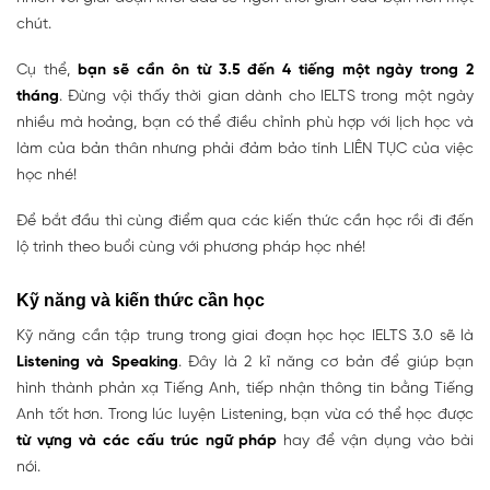
chút.
Cụ thể,
bạn sẽ cần ôn từ 3.5 đến 4 tiếng một ngày trong 2
tháng
. Đừng vội thấy thời gian dành cho IELTS trong một ngày
nhiều mà hoảng, bạn có thể điều chỉnh phù hợp với lịch học và
làm của bản thân nhưng phải đảm bảo tính LIÊN TỤC của việc
học nhé!
Để bắt đầu thì cùng điểm qua các kiến thức cần học rồi đi đến
lộ trình theo buổi cùng với phương pháp học nhé!
Kỹ năng và kiến thức cần học
Kỹ năng cần tập trung trong giai đoạn học học IELTS 3.0 sẽ là
Listening và Speaking
. Đây là 2 kĩ năng cơ bản để giúp bạn
hình thành phản xạ Tiếng Anh, tiếp nhận thông tin bằng Tiếng
Anh tốt hơn. Trong lúc luyện Listening, bạn vừa có thể học được
từ vựng và các cấu trúc ngữ pháp
hay để vận dụng vào bài
nói.