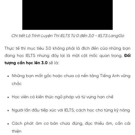
Chi tiết Lộ Trình Luyện Thi IELTS Từ 0 đến 3.0 - IELTS LangGo
Thực tế thì mục tiêu 3.0 không phải là đích đến của những bạn
đang học IELTS nhưng đây lại là một cột mốc quan trọng.
Đối
tượng cần học lên 3.0
sẽ là:
Những bạn mất gốc hoặc chưa có nền tảng Tiếng Anh vững
chắc
Học viên có kiến thức ngữ pháp và từ vựng hạn chế
Người lần đầu tiếp xúc với IELTS, cách học cho từng kỹ năng
Cách phát âm cơ bản chưa đúng, đọc thiếu âm, cần cải
thiện