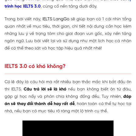
trình học IELTS 3.0
, củng cố nền tảng dưới đây.
Trong bài viết này,
IELTS LangGo
sẽ giúp bạn có 1 cái nhìn tổng
quan nhất về mục tiêu, thời gian, chi tiết nội dung cần học kèm
những lưu ý về trọng tâm cho giai đoạn vun gốc, xây nền tảng
ngôn ngữ. Lưu bài viết lại và sử dụng như một lịch học cá nhân
để có thể theo sát và học tập hiệu quả nhất nhé!
IELTS 3.0 có khó không?
Có lẽ đây là câu hỏi mà rất nhiều bạn thắc mắc khi bắt đầu ôn
thi IELTS.
Câu trả lời sẽ là khó
nếu bạn không biết ôn từ đâu,
gặp gì học nấy và phân chia không đồng đều. Tuy nhiên,
đáp
án sẽ thay đổi thành dễ hay rất dễ
, hoàn toàn có thể tự học tại
nhà, nếu bạn có mục tiêu rõ ràng một lộ trình cụ thể.