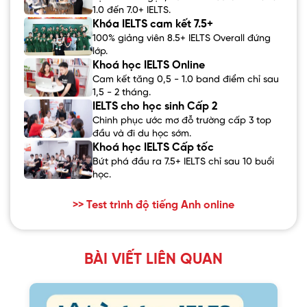
1.0 đến 7.0+ IELTS.
Khóa IELTS cam kết 7.5+
100% giảng viên 8.5+ IELTS Overall đứng
lớp.
Khoá học IELTS Online
Cam kết tăng 0,5 - 1.0 band điểm chỉ sau
1,5 - 2 tháng.
IELTS cho học sinh Cấp 2
Chinh phục ước mơ đỗ trường cấp 3 top
đầu và đi du học sớm.
Khoá học IELTS Cấp tốc
Bứt phá đầu ra 7.5+ IELTS chỉ sau 10 buổi
học.
>> Test trình độ tiếng Anh online
BÀI VIẾT LIÊN QUAN