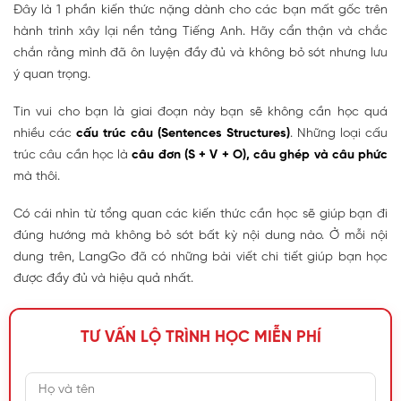
Đây là 1 phần kiến thức nặng dành cho các bạn mất gốc trên
hành trình xây lại nền tảng Tiếng Anh. Hãy cẩn thận và chắc
chắn rằng mình đã ôn luyện đầy đủ và không bỏ sót nhưng lưu
ý quan trọng.
Tin vui cho bạn là giai đoạn này bạn sẽ không cần học quá
nhiều các
cấu trúc câu (Sentences Structures)
. Những loại cấu
trúc câu cần học là
câu đơn (S + V + O), câu ghép và câu phức
mà thôi.
Có cái nhìn từ tổng quan các kiến thức cần học sẽ giúp bạn đi
đúng hướng mà không bỏ sót bất kỳ nội dung nào. Ở mỗi nội
dung trên, LangGo đã có những bài viết chi tiết giúp bạn học
được đầy đủ và hiệu quả nhất.
TƯ VẤN LỘ TRÌNH HỌC MIỄN PHÍ