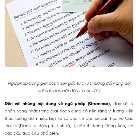
Ngữ pháp trong giai đoạn xây gốc từ 0-3.0 tương đối nặng đối
với các bạn bắt đầu từ con số 0
Đến với những nội dung về ngữ pháp (Grammar),
đây sẽ là
phần nặng nhất trong giai đoạn củng cố nền tảng vì lượng kiến
thức tương đối nhiều. Liệt kê sơ qua thì bạn sẽ cần học về Các
loại từ (Danh từ, động từ, tính từ,…), các thì trong Tiếng Anh,…và
các cấu trúc câu phổ biến.