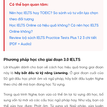
Có thể bạn quan tâm:
Nên học IELTS hay TOEIC? So sánh và tư vấn lựa chọn
theo đối tượng
Học IELTS Online có hiệu quả không? Có nên học IELTS
Online không?
Review bộ sách IELTS Practice Tests Plus 1 2 3 chi tiết
(PDF + Audio)
Phương pháp học cho giai đoạn 3.0 IELTS
Lời khuyên dành cho bạn về cách học hiệu quả trong giai đoạn
này là
hãy bắt đầu từ kỹ năng Listening.
Ở giai đoạn cuối của
50 giờ đầu học phát âm và ngữ pháp, hãy bắt đầu luyện Nghe
theo chủ đề mà bạn đang học Từ vựng.
Trong quá trình Nghe, bạn vừa có thể ôn lại từ vựng đã học, bổ
sung vốn từ mới và các cấu trúc ngữ pháp hay. Như vậy, bạn có
thể vừa học được Phát âm, Từ vựng và Ngữ pháp, vừa luyện