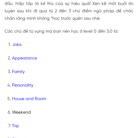
đầu. Hấp tấp là kẻ thù của sự hiệu quả! Xen kẽ một buổi ôn
luyện sau khi đi qua từ 2 đến 3 chủ điểm ngữ pháp để chắc
chắn rằng mình không “học trước quên sau nhé.
Các chủ đề từ vựng mà bạn nên học ở level 0 đến 3.0 là:
Jobs
Appearance
Family
Personality
House and Room
Weekend
Trip