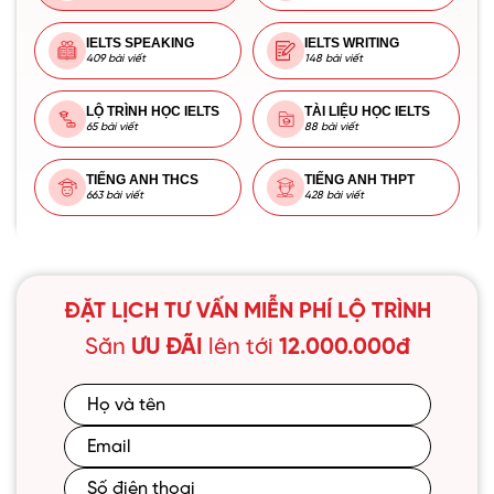
IELTS SPEAKING
IELTS WRITING
409 bài viết
148 bài viết
LỘ TRÌNH HỌC IELTS
TÀI LIỆU HỌC IELTS
65 bài viết
88 bài viết
TIẾNG ANH THCS
TIẾNG ANH THPT
663 bài viết
428 bài viết
ĐẶT LỊCH TƯ VẤN MIỄN PHÍ LỘ TRÌNH
Săn
ƯU ĐÃI
lên tới
12.000.000đ