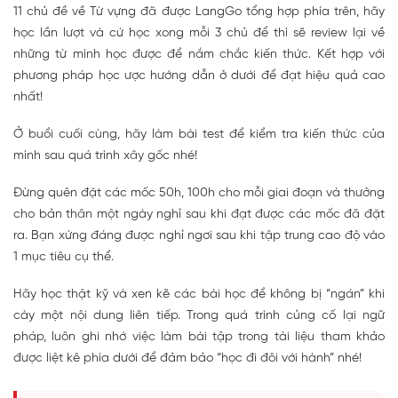
11 chủ đề về Từ vựng đã được LangGo tổng hợp phía trên, hãy
học lần lượt và cứ học xong mỗi 3 chủ để thì sẽ review lại về
những từ mình học được để nắm chắc kiến thức. Kết hợp với
phương pháp học ược hướng dẫn ở dưới để đạt hiệu quả cao
nhất!
Ở buổi cuối cùng, hãy làm bài test để kiểm tra kiến thức của
mình sau quá trình xây gốc nhé!
Đừng quên đặt các mốc 50h, 100h cho mỗi giai đoạn và thưởng
cho bản thân một ngày nghỉ sau khi đạt được các mốc đã đặt
ra. Bạn xứng đáng được nghỉ ngơi sau khi tập trung cao độ vào
1 mục tiêu cụ thể.
Hãy học thật kỹ và xen kẽ các bài học để không bị “ngán” khi
cày một nội dung liên tiếp. Trong quá trình củng cố lại ngữ
pháp, luôn ghi nhớ việc làm bài tập trong tài liệu tham khảo
được liệt kê phía dưới để đảm bảo “học đi đôi với hành” nhé!