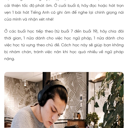
cải thiện tốc độ phát âm. Ở cuối buổi 6, hãy đọc hoặc hát trọn
vẹn 1 bài hát Tiếng Anh có ghi âm để nghe lại chính giọng nói
của mình và nhận xét nhé!
Ở các buổi học tiếp theo (từ buổi 7 đến buổi 19), hãy chia đôi
thời gian, 1 nửa dành cho việc học ngữ pháp, 1 nửa dành cho
việc học từ vựng theo chủ đề. Cách học này sẽ giúp bạn không
bị nhàm chán, tránh việc nản khi học quá nhiều về ngữ pháp
nặng.