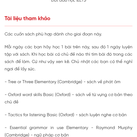
bắt đầu học IELTS
Tài liệu tham khảo
Các cuốn sách phù hợp dành cho giai đoạn này.
Mỗi ngày các bạn hãy học 1 bài trên này, sau đó 1 ngày luyện
tập với sách. Khi học bài có chủ đề nào thì tìm bài đó trong các
sách để làm. Cứ như vậy xen kẽ. Chủ nhật các bạn có thể nghỉ
ngơi để lấy sức.
- Tree or Three Elementary (Cambridge) - sách về phát âm
- Oxford word skills Basic (Oxford) - sách về từ vựng cơ bản theo
chủ đề
- Tactics for listening Basic (Oxford) - sách luyện nghe cơ bản
- Essential grammar in use Elementary - Raymond Murphy
(Cambridge) - ngữ pháp cơ bản