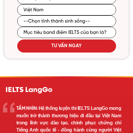
TƯ VẤN NGAY
Hệ thống luyện thi IELTS LangGo mong
TẦM NHÌN:
muốn trở thành thương hiệu đi đầu tại Việt Nam
trong lĩnh vực đào tạo, chinh phục chứng chỉ
Tiếng Anh quốc tế - đồng hành cùng người Việt