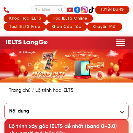
TUYỂN DỤNG
Tìm kiếm
Khóa Học IELTS
Học IELTS Online
Test IELTS Free
Khóa Cấp Tốc
Khuyến Mãi
Trang chủ
/
Lộ trình học IELTS
Nội dung
IELTS 3.0 có khó không?
Lộ trình học IELTS 3.0 hiệu quả
Lộ trình xây gốc IELTS dễ nhất (band 0–3.0)
Tài liệu tham khảo