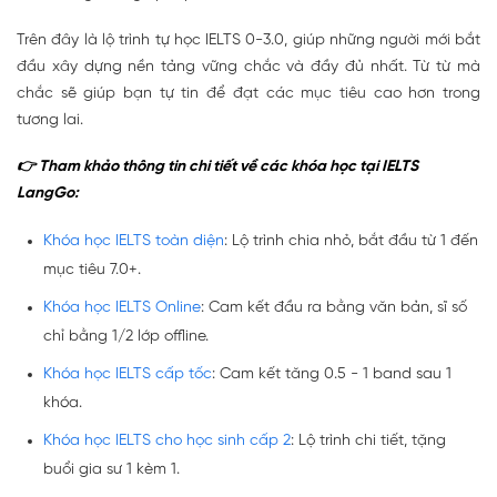
Trên đây là lộ trình tự học IELTS 0-3.0, giúp những người mới bắt
đầu xây dựng nền tảng vững chắc và đầy đủ nhất. Từ từ mà
chắc sẽ giúp bạn tự tin để đạt các mục tiêu cao hơn trong
tương lai.
👉 Tham khảo thông tin chi tiết về các khóa học tại IELTS
LangGo:
Khóa học IELTS toàn diện
: Lộ trình chia nhỏ, bắt đầu từ 1 đến
mục tiêu 7.0+.
Khóa học IELTS Online
: Cam kết đầu ra bằng văn bản, sĩ số
chỉ bằng 1/2 lớp offline.
Khóa học IELTS cấp tốc
: Cam kết tăng 0.5 - 1 band sau 1
khóa.
Khóa học IELTS cho học sinh cấp 2
: Lộ trình chi tiết, tặng
buổi gia sư 1 kèm 1.