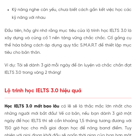
Kỹ năng nghe còn yếu, chưa biết cách gắn kết việc học các
kỹ năng với nhau
Đầu tiên, hãy ghi nhớ rằng mục tiêu của lộ trình học IELTS 3.0 là
xây dựng và củng cố 1 nền tảng vững chắc chắc. Cố gắng cụ
thể hóa bằng cách áp dụng quy tắc S.M.A.R.T để thiết lập mục
tiêu cho bản thân.
Ví dụ: Tôi sẽ dành 3 giờ mỗi ngày để ôn luyện và chắc chắn đạt
IELTS 3.0 trong vòng 2 tháng!
Lộ trình học IELTS 3.0 hiệu quả
Học IELTS 3.0 mất bao lâu
có lẽ sẽ là thắc mắc lớn nhất cho
những người mới bắt đầu! Về cơ bản, nếu bạn dành 3 giờ một
ngày để học IELTS thì sẽ cần khoảng 1,5 tháng tương đương với
150 giờ học cho mỗi giai đoạn học để nâng band điểm. Tuy
nhiên với giai đoạn khởi đầu sẽ ngốn thời gian của bạn hơn một