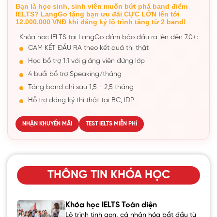
Bạn là học sinh, sinh viên muốn bứt phá band điểm
IELTS? LangGo tặng bạn ưu đãi CỰC LỚN lên tới
12.000.000 VNĐ khi đăng ký lộ trình tăng từ 2 band!
Khóa học IELTS tại LangGo đảm bảo đầu ra lên đến 7.0+:
CAM KẾT ĐẦU RA theo kết quả thi thật
Học bổ trợ 1:1 với giảng viên đứng lớp
4 buổi bổ trợ Speaking/tháng
Tăng band chỉ sau 1,5 - 2,5 tháng
Hỗ trợ đăng ký thi thật tại BC, IDP
NHẬN KHUYẾN MÃI
TEST IELTS MIỄN PHÍ
THÔNG TIN KHÓA HỌC
Khóa học IELTS Toàn diện
Lộ trình tinh gọn, cá nhân hóa bắt đầu từ