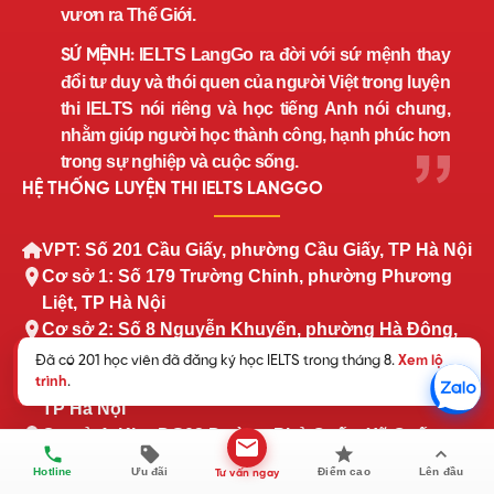
vươn ra Thế Giới.
IELTS LangGo ra đời với sứ mệnh thay
SỨ MỆNH:
đổi tư duy và thói quen của người Việt trong luyện
thi IELTS nói riêng và học tiếng Anh nói chung,
nhằm giúp người học thành công, hạnh phúc hơn
trong sự nghiệp và cuộc sống.
HỆ THỐNG LUYỆN THI IELTS LANGGO
VPT: Số 201 Cầu Giấy, phường Cầu Giấy, TP Hà Nội
Cơ sở 1: Số 179 Trường Chinh, phường Phương
Liệt, TP Hà Nội
Cơ sở 2: Số 8 Nguyễn Khuyến, phường Hà Đông,
TP Hà Nội
Cơ sở 3: 167 tổ dân phố Phố Săn, Xã Thạch Thất,
TP Hà Nội
Cơ sở 4: Khu DG02 Đường Phủ Quốc, Xã Quốc
Oai, TP Hà Nội
Hotline
Ưu đãi
Điểm cao
Lên đầu
Tư vấn ngay
Cơ sở 5: Tòa Châu Coffee, xã Tiên Du, Bắc Ninh