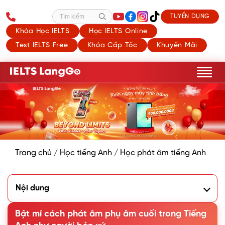
TUYỂN DỤNG
Tìm kiếm
Khóa Học IELTS
Học IELTS Online
Test IELTS Free
Khóa Cấp Tốc
Khuyến Mãi
Trang chủ
/
Học tiếng Anh
/
Học phát âm tiếng Anh
Nội dung
1. Phụ âm cuối trong Tiếng Anh là gì?
2. Cách phát âm phụ âm cuối trong Tiếng Anh
Bật mí cách phát âm phụ âm cuối trong Tiếng
3. Các trường hợp bỏ âm cuối của từ khi phát âm