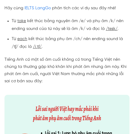
Hãy cùng
IELTS LangGo
phân tích các ví dụ sau đây nhé!
Từ
take
kết thúc bằng nguyên âm /e/ và phụ âm /k/ nên
ending sound của từ này sẽ là âm /k/ và đọc là
/teɪk/
.
Từ
each
kết thúc bằng phụ âm /ch/ nên ending sound là
/tʃ/ đọc là
/iːtʃ/
.
Tiếng Anh có một số âm cuối không có trong Tiếng Việt nên
chúng ta thường gặp khó khăn khi phát âm nhưng âm này. Khi
phát âm âm cuối, người Việt Nam thường mắc phải những lỗi
sai cơ bản sau đây: