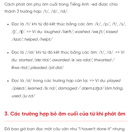
Cách phát âm phụ âm cuối trong Tiếng Anh -ed được chia
thành 3 trường hợp: /t/, /d/, /id/.
Đọc là /t/ khi từ đó kết thúc bằng các âm: /k/, /p/, /f/, /s/,
/ʃ/, /ʧ/. => Ví dụ:
laughed /læft/; washed /wɑːʃt/; kissed
/kɪst/; helped /helpt/
Đọc là //id/ khi từ đó kết thúc bằng các âm: /t/, /d/. => Ví
dụ:
started /stɑːrtid/; awarded /əˈwɔːrdid/; thwarted /
θwɔːrtid/; pleaded /pliːdid/
Đọc là /d/ trong các trường hợp còn lại. => Ví dụ:
played
/pleɪd/, learned /lɜːnd/, damaged /ˈdæm.ɪdʒd/ làm hỏng,
used /juːzd/
3. Các trường hợp bỏ âm cuối của từ khi phát âm
Đã bao giờ bạn đọc một câu văn như “I haven’t done it” nhưng