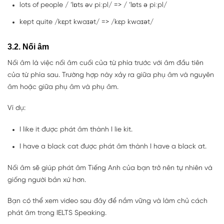
lots of people / ’lɒts əv piːpl/ => / ’lɒts ə piːpl/
kept quite /kɛpt kwaɪət/ => /kɛp kwaɪət/
3.2. Nối âm
Nối âm là việc nối âm cuối của từ phía trước với âm đầu tiên
của từ phía sau. Trường hợp này xảy ra giữa phụ âm và nguyên
âm hoặc giữa phụ âm và phụ âm.
Ví dụ:
I like it được phát âm thành I lie kit.
I have a black cat được phát âm thành I have a black at.
Nối âm sẽ giúp phát âm Tiếng Anh của bạn trở nên tự nhiên và
giống người bản xứ hơn.
Bạn có thể xem video sau đây để nắm vững và làm chủ cách
phát âm trong IELTS Speaking.