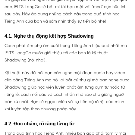
cao, IELTS LangGo sẽ bật mí tới bạn một vài “mẹo” cực hữu ích
sau đây. Hãy áp dụng những cách này trong quá trình học
Tiếng Anh của bạn và sớm nhìn thấy sự tiến bộ nhé!
4.1. Nghe thụ động kết hợp Shadowing
Cách phát âm phụ âm cuối trong Tiếng Anh hiệu quả nhất mà
IELTS LangGo muốn giới thiệu tới các bạn là kỹ thuật
Shadowing (nói nhại).
Kỹ thuật này đòi hỏi bạn cần nghe một đoạn audio hay video
clip bằng Tiếng Anh mà nói lại bất cứ thứ gì mà bạn nghe được.
Shadowing giúp học viên luyện phát âm từng cụm từ hoặc từ
riêng lẻ, cách nối câu và cách nhấn nhá sao cho giống người
bản xứ nhất. Bạn sẽ ngạc nhiên với sự tiến bộ rõ rệt của mình
khi luyện tập theo phương pháp này.
4.2. Đọc chậm, rõ ràng từng từ
Trong quá trình học Tiếng Anh, nhiều bạn gặp phải tâm lý “nói