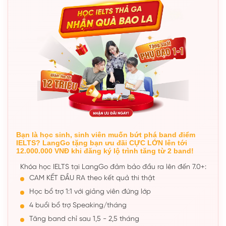
Bạn là học sinh, sinh viên muốn bứt phá band điểm
IELTS? LangGo tặng bạn ưu đãi CỰC LỚN lên tới
12.000.000 VNĐ khi đăng ký lộ trình tăng từ 2 band!
Khóa học IELTS tại LangGo đảm bảo đầu ra lên đến 7.0+:
CAM KẾT ĐẦU RA theo kết quả thi thật
Học bổ trợ 1:1 với giảng viên đứng lớp
4 buổi bổ trợ Speaking/tháng
Tăng band chỉ sau 1,5 - 2,5 tháng