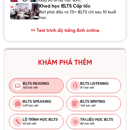
đầu và đi du học sớm.
Khoá học IELTS Cấp tốc
Bứt phá đầu ra 7.5+ IELTS chỉ sau 10 buổi
học.
>> Test trình độ tiếng Anh online
KHÁM PHÁ THÊM
IELTS READING
IELTS LISTENING
105 bài viết
87 bài viết
IELTS SPEAKING
IELTS WRITING
409 bài viết
148 bài viết
LỘ TRÌNH HỌC IELTS
TÀI LIỆU HỌC IELTS
65 bài viết
88 bài viết