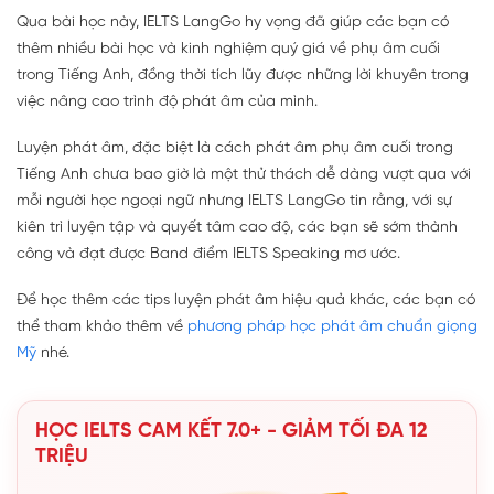
Qua bài học này, IELTS LangGo hy vọng đã giúp các bạn có
thêm nhiều bài học và kinh nghiệm quý giá về phụ âm cuối
trong Tiếng Anh, đồng thời tích lũy được những lời khuyên trong
việc nâng cao trình độ phát âm của mình.
Luyện phát âm, đặc biệt là cách phát âm phụ âm cuối trong
Tiếng Anh chưa bao giờ là một thử thách dễ dàng vượt qua với
mỗi người học ngoại ngữ nhưng IELTS LangGo tin rằng, với sự
kiên trì luyện tập và quyết tâm cao độ, các bạn sẽ sớm thành
công và đạt được Band điểm IELTS Speaking mơ ước.
Để học thêm các tips luyện phát âm hiệu quả khác, các bạn có
thể tham khảo thêm về
phương pháp học phát âm chuẩn giọng
Mỹ
nhé.
HỌC IELTS CAM KẾT 7.0+ - GIẢM TỐI ĐA 12
TRIỆU