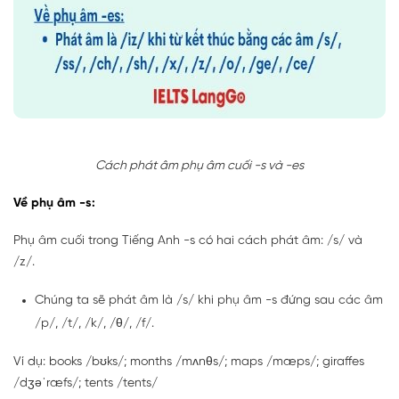
Cách phát âm phụ âm cuối -s và -es
Về phụ âm -s:
Phụ âm cuối trong Tiếng Anh -s có hai cách phát âm: /s/ và
/z/.
Chúng ta sẽ phát âm là /s/ khi phụ âm -s đứng sau các âm
/p/, /t/, /k/, /θ/, /f/.
Ví dụ: books /bʊks/; months /mʌnθs/; maps /mæps/; giraffes
/dʒəˈræfs/; tents /tents/