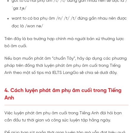
got to có hai phụ âm /t/ /t/ đứng gần nhau nên sẽ đọc là /
ˈgɑː.t ̬ə/
want to có ba phụ âm /n/ /t/ /t/ đứng gần nhau nên được
đọc là /won nə/
Trên đây là ba trường hợp chính mà người bản xứ thường lược
bỏ âm cuối.
Nếu bạn muốn phát âm “chuẩn Tây”, hãy áp dụng các phương
pháp trên đồng thời luyện phát âm phụ âm cuối trong Tiếng
Anh theo một số tips mà IELTS LangGo sẽ chia sẻ dưới đây.
4. Cách luyện phát âm phụ âm cuối trong Tiếng
Anh
Việc luyện phát âm phụ âm cuối trong Tiếng Anh đòi hỏi bạn
cần đầu tư thời gian và công sức luyện tập hằng ngày.
Để giúp bạn rút ngắn thời gian luyện tập mà vẫn đạt hiệu quả