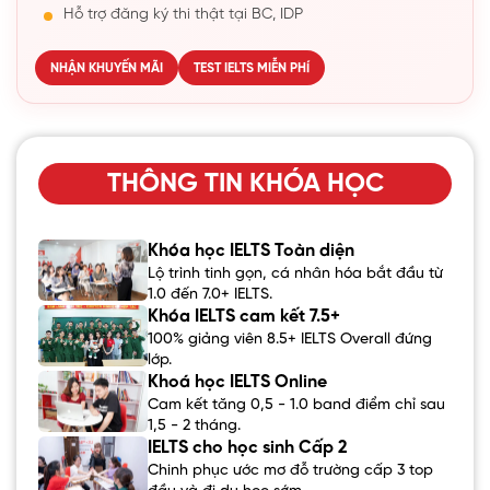
Hỗ trợ đăng ký thi thật tại BC, IDP
NHẬN KHUYẾN MÃI
TEST IELTS MIỄN PHÍ
THÔNG TIN KHÓA HỌC
Khóa học IELTS Toàn diện
Lộ trình tinh gọn, cá nhân hóa bắt đầu từ
1.0 đến 7.0+ IELTS.
Khóa IELTS cam kết 7.5+
100% giảng viên 8.5+ IELTS Overall đứng
lớp.
Khoá học IELTS Online
Cam kết tăng 0,5 - 1.0 band điểm chỉ sau
1,5 - 2 tháng.
IELTS cho học sinh Cấp 2
Chinh phục ước mơ đỗ trường cấp 3 top