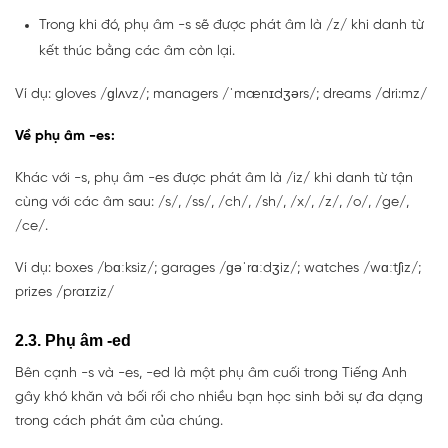
Trong khi đó, phụ âm -s sẽ được phát âm là /z/ khi danh từ
kết thúc bằng các âm còn lại.
Ví dụ: gloves /ɡlʌvz/; managers /ˈmænɪdʒərs/; dreams /dri:mz/
Về phụ âm -es:
Khác với -s, phụ âm -es được phát âm là /iz/ khi danh từ tận
cùng với các âm sau: /s/, /ss/, /ch/, /sh/, /x/, /z/, /o/, /ge/,
/ce/.
Ví dụ: boxes /bɑːksiz/; garages /ɡəˈrɑːdʒiz/; watches /wɑːtʃiz/;
prizes /praɪziz/
2.3. Phụ âm -ed
Bên cạnh -s và -es, -ed là một phụ âm cuối trong Tiếng Anh
gây khó khăn và bối rối cho nhiều bạn học sinh bởi sự đa dạng
trong cách phát âm của chúng.