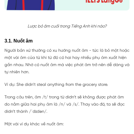
Lược bỏ âm cuối trong Tiếng Anh khi nào?
3.1. Nuốt âm
Người bản xứ thường có xu hướng nuốt âm - tức là bỏ một hoặc
một vài âm của từ khi từ đó có hai hay nhiều phụ âm xuất hiện
gần nhau. Nhờ có nuốt âm mà việc phát âm trở nên dễ dàng và
tự nhiên hơn.
Ví dụ: She didn’t steal anything from the grocery store.
Trong câu trên, âm /t/ trong từ didn’t sẽ không được phát âm
do nằm giữa hai phụ âm là /n/ và /s/. Thay vào đó, ta sẽ đọc
didn’t thành /ˈdɪdən/.
Một vài ví dụ khác về nuốt âm: