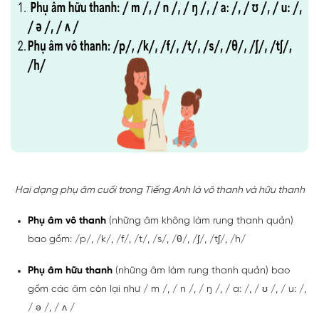
Hai dạng phụ âm cuối trong Tiếng Anh là vô thanh và hữu thanh
Phụ âm vô thanh
(những âm không làm rung thanh quản)
bao gồm: /p/, /k/, /f/, /t/, /s/, /θ/, /ʃ/, /tʃ/, /h/
Phụ âm hữu thanh
(những âm làm rung thanh quản) bao
gồm các âm còn lại như / m /, / n /, / ŋ /, / a: /, / ʊ /, / u: /,
/ ə /, / ʌ /