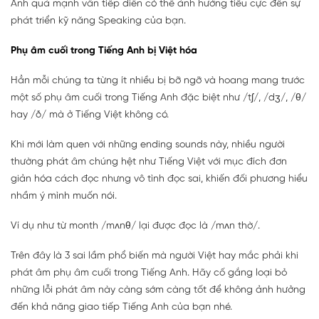
Anh quá mạnh vẫn tiếp diễn có thể ảnh hưởng tiêu cực đến sự
phát triển kỹ năng Speaking của bạn.
Phụ âm cuối trong Tiếng Anh bị Việt hóa
Hẳn mỗi chúng ta từng ít nhiều bị bỡ ngỡ và hoang mang trước
một số phụ âm cuối trong Tiếng Anh đặc biệt như /tʃ/, /dʒ/, /θ/
hay /ð/ mà ở Tiếng Việt không có.
Khi mới làm quen với những ending sounds này, nhiều người
thường phát âm chúng hệt như Tiếng Việt với mục đích đơn
giản hóa cách đọc nhưng vô tình đọc sai, khiến đối phương hiểu
nhầm ý mình muốn nói.
Ví dụ như từ month /mʌnθ/ lại được đọc là /mʌn thờ/.
Trên đây là 3 sai lầm phổ biến mà người Việt hay mắc phải khi
phát âm phụ âm cuối trong Tiếng Anh. Hãy cố gắng loại bỏ
những lỗi phát âm này càng sớm càng tốt để không ảnh hưởng
đến khả năng giao tiếp Tiếng Anh của bạn nhé.