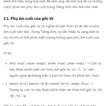
mình tìm hiểu từng loại một để xem ứng với mỗi loại sẽ có những
cách phát âm phụ âm cuối trong Tiếng Anh như thế nào nhé!
2.1. Phụ âm cuối của gốc từ
Phụ âm cuối của gốc từ có nghĩa là bản thân từ đó đã có phụ
âm cuối cần đọc. Trong Tiếng Anh, có rất nhiều từ vựng đơn lẻ
mà ta chỉ có thể phân biệt chúng thông qua phụ âm cuối của
gốc từ.
Ví dụ:
why /waɪ/, wipe /waɪp/, while /waɪl/, wise /waɪz/
-> Các từ
này được phân biệt với nhau bởi gốc từ /p/ /l/ /z/ nên
người nghe sẽ không hiểu ý bạn khi bạn chỉ phát âm /wai/
bead /biːd/, beach /biːtʃ/, beam /biːm/, beep /biːp/
->
Tương tự, các từ này được phân biệt với nhau bởi gốc từ /d/
/tʃ/ /m/ /p