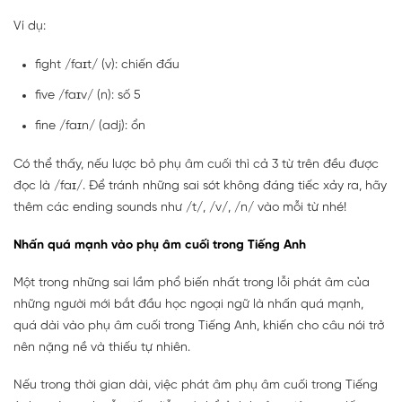
Ví dụ:
fight /faɪt/ (v): chiến đấu
five /faɪv/ (n): số 5
fine /faɪn/ (adj): ổn
Có thể thấy, nếu lược bỏ phụ âm cuối thì cả 3 từ trên đều được
đọc là /faɪ/. Để tránh những sai sót không đáng tiếc xảy ra, hãy
thêm các ending sounds như /t/, /v/, /n/ vào mỗi từ nhé!
Nhấn quá mạnh vào phụ âm cuối trong Tiếng Anh
Một trong những sai lầm phổ biến nhất trong lỗi phát âm của
những người mới bắt đầu học ngoại ngữ là nhấn quá mạnh,
quá dài vào phụ âm cuối trong Tiếng Anh, khiến cho câu nói trở
nên nặng nề và thiếu tự nhiên.
Nếu trong thời gian dài, việc phát âm phụ âm cuối trong Tiếng