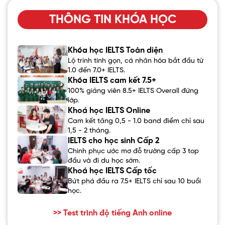
THÔNG TIN KHÓA HỌC
Khóa học IELTS Toàn diện
Lộ trình tinh gọn, cá nhân hóa bắt đầu từ
1.0 đến 7.0+ IELTS.
Khóa IELTS cam kết 7.5+
100% giảng viên 8.5+ IELTS Overall đứng
lớp.
Khoá học IELTS Online
Cam kết tăng 0,5 - 1.0 band điểm chỉ sau
1,5 - 2 tháng.
IELTS cho học sinh Cấp 2
Chinh phục ước mơ đỗ trường cấp 3 top
đầu và đi du học sớm.
Khoá học IELTS Cấp tốc
Bứt phá đầu ra 7.5+ IELTS chỉ sau 10 buổi
học.
>> Test trình độ tiếng Anh online