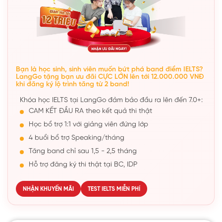
Bạn là học sinh, sinh viên muốn bứt phá band điểm IELTS?
LangGo tặng bạn ưu đãi CỰC LỚN lên tới 12.000.000 VNĐ
khi đăng ký lộ trình tăng từ 2 band!
Khóa học IELTS tại LangGo đảm bảo đầu ra lên đến 7.0+:
CAM KẾT ĐẦU RA theo kết quả thi thật
Học bổ trợ 1:1 với giảng viên đứng lớp
4 buổi bổ trợ Speaking/tháng
Tăng band chỉ sau 1,5 - 2,5 tháng
Hỗ trợ đăng ký thi thật tại BC, IDP
NHẬN KHUYẾN MÃI
TEST IELTS MIỄN PHÍ