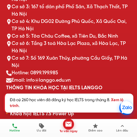
Cơ sở 3: 167 tổ dân phố Phố Săn, Xã Thạch Thất, TP
Hà Nội
Cơ sở 4: Khu DG02 Đường Phủ Quốc, Xã Quốc Oai,
TP Hà Nội
Cơ sở 5: Tòa Châu Coffee, xã Tiên Du, Bắc Ninh
Cơ sở 6: Tầng 3 toà Hòa Lạc Plaza, xã Hòa Lạc, TP
Hà Nội
Cơ sở 7: Số 169 Xuân Thủy, phường Cầu Giấy, TP Hà
Nội
Hotline: 0899.199.985
Email: info@langgo.edu.vn
THÔNG TIN KHÓA HỌC TẠI IELTS LANGGO
Đã có 260 học viên đã đăng ký học IELTS trong tháng 8.
Xem lộ
Khóa học IELTS cam kết đầu ra
trình
.
Khóa học IELTS 7.5 Power Up
Khóa học IELTS Online trực tuyến
Khóa học IELTS cấp tốc
Hotline
Ưu đãi
Điểm cao
Lên đầu
Tư vấn ngay