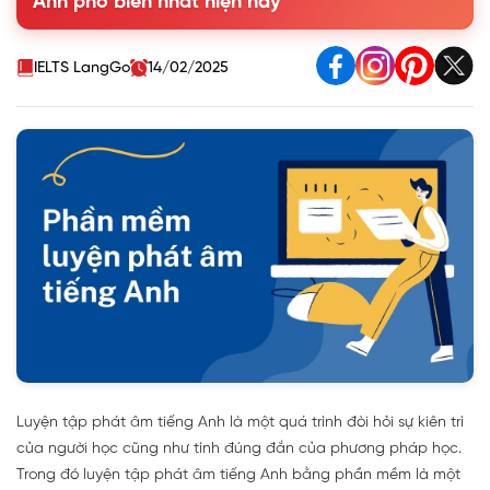
Anh phổ biến nhất hiện nay
biến nhất hiện nay
IELTS LangGo
14/02/2025
Luyện tập phát âm tiếng Anh là một quá trình đòi hỏi sự kiên trì
của người học cũng như tính đúng đắn của phương pháp học.
Trong đó luyện tập phát âm tiếng Anh bằng phần mềm là một