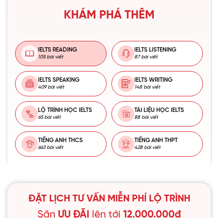
KHÁM PHÁ THÊM
IELTS READING
IELTS LISTENING
105 bài viết
87 bài viết
IELTS SPEAKING
IELTS WRITING
409 bài viết
148 bài viết
LỘ TRÌNH HỌC IELTS
TÀI LIỆU HỌC IELTS
65 bài viết
88 bài viết
TIẾNG ANH THCS
TIẾNG ANH THPT
663 bài viết
428 bài viết
ĐẶT LỊCH TƯ VẤN MIỄN PHÍ LỘ TRÌNH
Săn
ƯU ĐÃI
lên tới
12.000.000đ