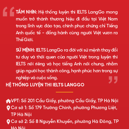
TẦM NHÌN:
Hệ thống luyện thi IELTS LangGo mong
muốn trở thành thương hiệu đi đầu tại Việt Nam
trong lĩnh vực đào tạo, chinh phục chứng chỉ Tiếng
Anh quốc tế - đồng hành cùng người Việt vươn ra
Thế Giới.
SỨ MỆNH:
IELTS LangGo ra đời với sứ mệnh thay đổi
tư duy và thói quen của người Việt trong luyện thi
IELTS nói riêng và học tiếng Anh nói chung, nhằm
giúp người học thành công, hạnh phúc hơn trong sự
nghiệp và cuộc sống.
HỆ THỐNG LUYỆN THI IELTS LANGGO
VPT: Số 201 Cầu Giấy, phường Cầu Giấy, TP Hà Nội
Cơ sở 1: Số 179 Trường Chinh, phường Phương Liệt,
TP Hà Nội
Cơ sở 2: Số 8 Nguyễn Khuyến, phường Hà Đông, TP
Hà Nội