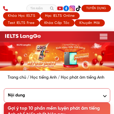
TUYỂN DỤNG
Tìm kiếm
Khóa Học IELTS
Học IELTS Online
Test IELTS Free
Khóa Cấp Tốc
Khuyến Mãi
Trang chủ
/
Học tiếng Anh
/
Học phát âm tiếng Anh
Nội dung
1. Tầm quan trọng của việc luyện phát âm
2. Khái quát về bảng phiên âm quốc tế IPA
Gợi ý top 10 phần mềm luyện phát âm tiếng
3. Top 10 phần mềm luyện phát âm tiếng Anh chuẩn phổ