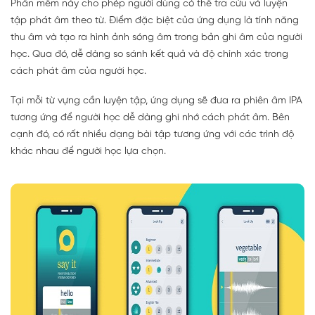
Phần mềm này cho phép người dùng có thể tra cứu và luyện
tập phát âm theo từ. Điểm đặc biệt của ứng dụng là tính năng
thu âm và tạo ra hình ảnh sóng âm trong bản ghi âm của người
học. Qua đó, dễ dàng so sánh kết quả và độ chính xác trong
cách phát âm của người học.
Tại mỗi từ vựng cần luyện tập, ứng dụng sẽ đưa ra phiên âm IPA
tương ứng để người học dễ dàng ghi nhớ cách phát âm. Bên
cạnh đó, có rất nhiều dạng bài tập tương ứng với các trình độ
khác nhau để người học lựa chọn.