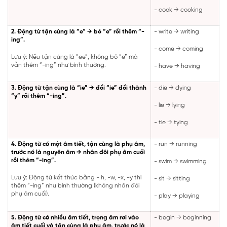
- cook → cooking
2.
Động từ tận cùng là “e“ → bỏ “e” rồi thêm “-
- write → writing
ing”.
- come → coming
Lưu ý: Nếu tận cùng là “ee”, không bỏ “e” mà
vẫn thêm “-ing” như bình thường.
- have → having
3.
Động từ tận cùng là “ie” → đổi “ie” đổi thành
- die → dying
“y” rồi thêm “-ing”.
- lie → lying
- tie → tying
4. Động từ có một âm tiết, tận cùng là phụ âm,
- run → running
trước nó là nguyên âm → nhân đôi phụ âm cuối
rồi thêm “-ing”.
- swim → swimming
Lưu ý: Động từ kết thúc bằng - h, -w, -x, -y thì
- sit → sitting
thêm “-ing” như bình thường (không nhân đôi
phụ âm cuối).
- play → playing
5. Động từ có nhiều âm tiết, trọng âm rơi vào
- begin → beginning
âm tiết cuối và tận cùng là phụ âm, trước nó là