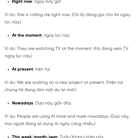
Right now
: ngay bây giờ
Ví dụ: She is calling me right now. (Cô ấy đang gọi cho tôi ngay
lúc này.)
At the moment
: ngay lúc này
Ví dụ: They are watching TV at the moment. (Họ đang xem TV
ngay lúc này.)
At present
: hiện tại
Ví dụ: We are working on a new project at present. (Hiện tại
chúng tôi đang làm một dự án mới.)
Nowadays
: Dạo này, gần đây
Ví dụ: People are using AI more and more nowadays. (Dạo này,
mọi người đang sử dụng AI ngày càng nhiều.)
This week/month/year
: Tuần/tháng/năm này