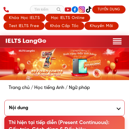
TUYỂN DỤNG
Tìm kiếm
Khóa Học IELTS
Học IELTS Online
Test IELTS Free
Khóa Cấp Tốc
Khuyến Mãi
Trang chủ
/
Học tiếng Anh
/
Ngữ pháp
Nội dung
1. Thì hiện tại tiếp diễn (Present Continuous) là gì?
2. Công thức thì Hiện tại tiếp diễn
Thì hiện tại tiếp diễn (Present Continuous):
3. Cách dùng thì hiện tại tiếp diễn (Present Continuous)