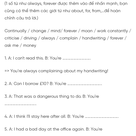
(1 số từ như always, forever được thêm vào để nhấn mạnh, bạn
cũng có thể thêm các giới từ như about, for, from,…để hoàn
chỉnh câu trả lời.)
Continually / change / mind/ forever / moan / work constantly /
criticise / driving / always / complain / handwriting / forever /
ask me / money
1. A: I can't read this. B: You're ………………………….
=> You’re always complaining about my handwriting!
2. A: Can I borrow £10? B: You're ………………………………..
3. A: That was a dangerous thing to do. B: You're
……………………………..
4. A: I think I'll stay here after all. B: You're ……………………………….
5. A: I had a bad day at the office again. B: You're