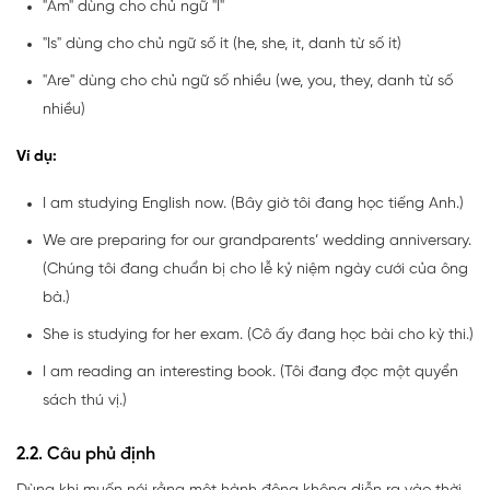
"Am" dùng cho chủ ngữ "I"
"Is" dùng cho chủ ngữ số ít (he, she, it, danh từ số ít)
"Are" dùng cho chủ ngữ số nhiều (we, you, they, danh từ số
nhiều)
Ví dụ:
I am studying English now. (Bây giờ tôi đang học tiếng Anh.)
We are preparing for our grandparents’ wedding anniversary.
(Chúng tôi đang chuẩn bị cho lễ kỷ niệm ngày cưới của ông
bà.)
She is studying for her exam. (Cô ấy đang học bài cho kỳ thi.)
I am reading an interesting book. (Tôi đang đọc một quyển
sách thú vị.)
2.2. Câu phủ định