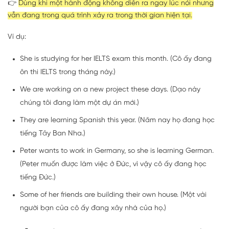
👉
Dùng khi một hành động không diễn ra ngay lúc nói nhưng
vẫn đang trong quá trình xảy ra trong thời gian hiện tại.
Ví dụ:
She is studying for her IELTS exam this month. (Cô ấy đang
ôn thi IELTS trong tháng này.)
We are working on a new project these days. (Dạo này
chúng tôi đang làm một dự án mới.)
They are learning Spanish this year. (Năm nay họ đang học
tiếng Tây Ban Nha.)
Peter wants to work in Germany, so she is learning German.
(Peter muốn được làm việc ở Đức, vì vậy cô ấy đang học
tiếng Đức.)
Some of her friends are building their own house. (Một vài
người bạn của cô ấy đang xây nhà của họ.)