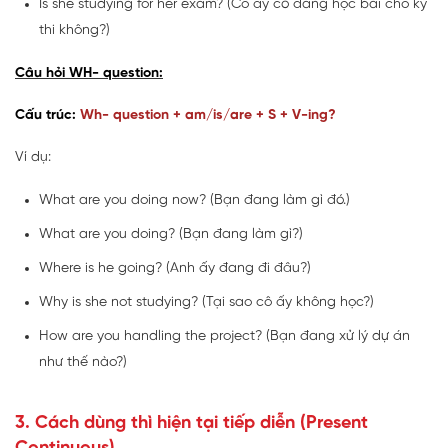
Is she studying for her exam? (Cô ấy có đang học bài cho kỳ
thi không?)
Câu hỏi WH- question:
Cấu trúc:
Wh- question + am/is/are + S + V-ing?
Ví dụ:
What are you doing now? (Bạn đang làm gì đó.)
What are you doing? (Bạn đang làm gì?)
Where is he going? (Anh ấy đang đi đâu?)
Why is she not studying? (Tại sao cô ấy không học?)
How are you handling the project? (Bạn đang xử lý dự án
như thế nào?)
3. Cách dùng thì hiện tại tiếp diễn (Present