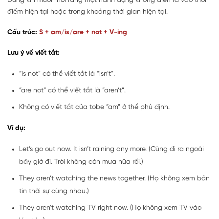
Dùng khi muốn nói rằng một hành động không diễn ra vào thời
điểm hiện tại hoặc trong khoảng thời gian hiện tại.
Cấu trúc:
S + am/is/are + not + V-ing
Lưu ý về viết tắt:
“is not” có thể viết tắt là “isn’t”.
“are not” có thể viết tắt là “aren’t”.
Không có viết tắt của tobe “am” ở thể phủ định.
Ví dụ:
Let’s go out now. It isn’t raining any more. (Cùng đi ra ngoài
bây giờ đi. Trời không còn mưa nữa rồi.)
They aren’t watching the news together. (Họ không xem bản
tin thời sự cùng nhau.)
They aren’t watching TV right now. (Họ không xem TV vào