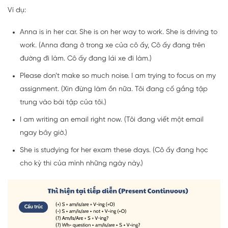
Ví dụ:
Anna is in her car. She is on her way to work. She is driving to
work. (Anna đang ở trong xe của cô ấy, Cô ấy đang trên
đường đi làm. Cô ấy đang lái xe đi làm.)
Please don’t make so much noise. I am trying to focus on my
assignment. (Xin đừng làm ồn nữa. Tôi đang cố gắng tập
trung vào bài tập của tôi.)
I am writing an email right now. (Tôi đang viết một email
ngay bây giờ.)
She is studying for her exam these days. (Cô ấy đang học
cho kỳ thi của mình những ngày này.)