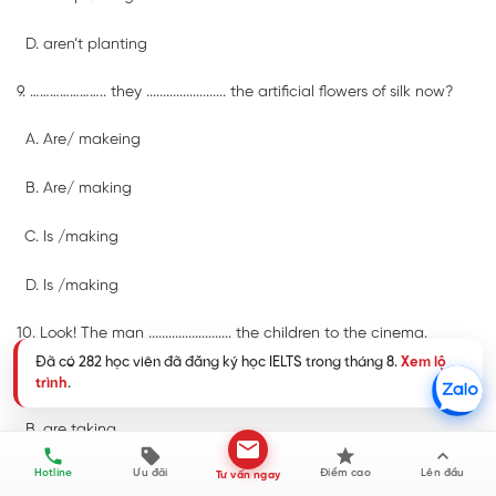
aren’t planting
9. ………………….. they ........................ the artificial flowers of silk now?
Are/ makeing
Are/ making
Is /making
Is /making
10. Look! The man ......................... the children to the cinema.
Đã có 282 học viên đã đăng ký học IELTS trong tháng 8.
Xem lộ
is takeing
trình
.
are taking
Hotline
Ưu đãi
Điểm cao
Lên đầu
Tư vấn ngay
is taking