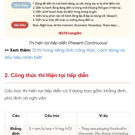
Thì hiện tại tiếp diễn (Present Continuous)
>> Xem thêm:
12 thì trong tiếng Anh: công thức, cách dùng và
dấu hiệu nhận biết
2. Công thức thì Hiện tại tiếp diễn
Cấu trúc thì hiện tại tiếp diễn có 3 dạng bao gồm: khẳng định,
phủ định và nghi vấn:
Câu
Cấu trúc
Ví dụ
Khẳng
S + am/is/are + V-ing (+O)
- They are playing football in
định
the park. (Họ đang chơi bóng