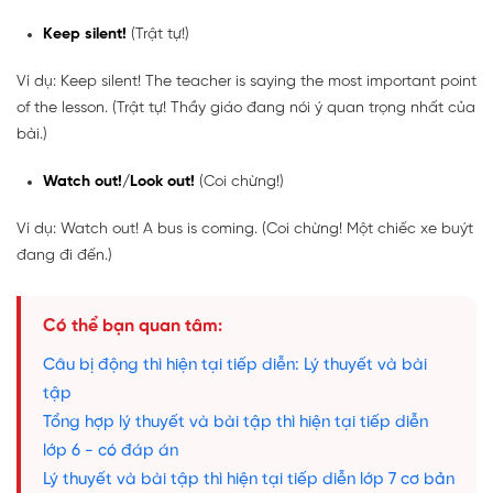
Keep silent!
(Trật tự!)
Ví dụ: Keep silent! The teacher is saying the most important point
of the lesson. (Trật tự! Thầy giáo đang nói ý quan trọng nhất của
bài.)
Watch out!/Look out!
(Coi chừng!)
Ví dụ: Watch out! A bus is coming. (Coi chừng! Một chiếc xe buýt
đang đi đến.)
Có thể bạn quan tâm:
Câu bị động thì hiện tại tiếp diễn: Lý thuyết và bài
tập
Tổng hợp lý thuyết và bài tập thì hiện tại tiếp diễn
lớp 6 - có đáp án
Lý thuyết và bài tập thì hiện tại tiếp diễn lớp 7 cơ bản