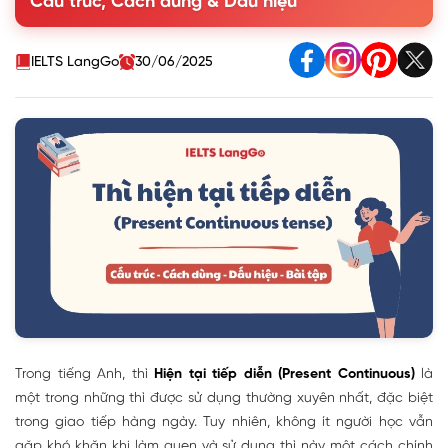
Cấu trúc, Cách dùng & Dấu hiệu
4. Dấu hiệu nhận biết thì hiện tại tiếp diễn
5. Cách chia động từ V-ing trong thì Hiện tại tiếp diễn
6. Bài tập thì hiện tại tiếp diễn (Present Continuous)
IELTS LangGo
30/06/2025
Trong tiếng Anh, thì
Hiện tại tiếp diễn (Present Continuous)
là
một trong những thì được sử dụng thường xuyên nhất, đặc biệt
trong giao tiếp hàng ngày. Tuy nhiên, không ít người học vẫn
gặp khó khăn khi làm quen và sử dụng thì này một cách chính