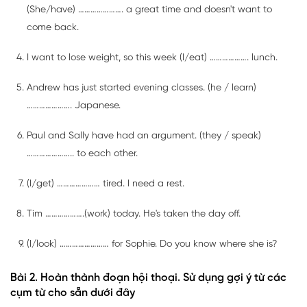
(She/have) …………………. a great time and doesn't want to
come back.
I want to lose weight, so this week (I/eat) ………………. lunch.
Andrew has just started evening classes. (he / learn)
…………………. Japanese.
Paul and Sally have had an argument. (they / speak)
………………….. to each other.
(I/get) ………………… tired. I need a rest.
Tim ……………….(work) today. He's taken the day off.
(I/look) …………………… for Sophie. Do you know where she is?
Bài 2. Hoàn thành đoạn hội thoại. Sử dụng gợi ý từ các
cụm từ cho sẵn dưới đây