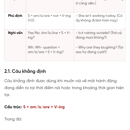
ở công viên.)
Phủ định
S + am/is/are + not + V-ing
- She isn’t working today. (Cô
(+O)
ấy không đi làm hôm nay.)
Nghi vấn
Yes/No: Am/Is/Are + S + V-
- Is it raining outside? (Trời có
ing?
đang mưa không?)
Wh: Wh- question +
- Why are they laughing? (Tại
am/is/are + S + V-ing?
sao họ đang cười?)
2.1. Câu khẳng định
Câu khẳng định được dùng khi muốn nói về một hành động
đang diễn ra tại thời điểm nói hoặc trong khoảng thời gian hiện
tại.
Cấu trúc:
S + am/is/are + V-ing
Trong đó: