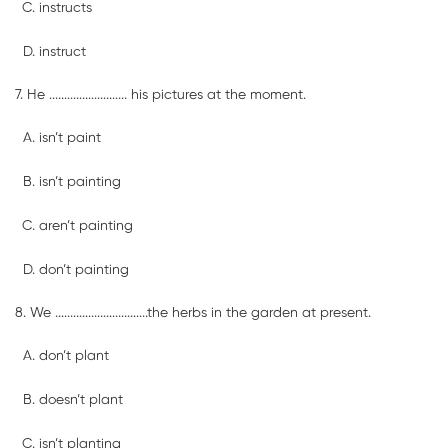
instructs
instruct
7. He .......................... his pictures at the moment.
isn’t paint
isn’t painting
aren’t painting
don’t painting
8. We ...............................the herbs in the garden at present.
don’t plant
doesn’t plant
isn’t planting