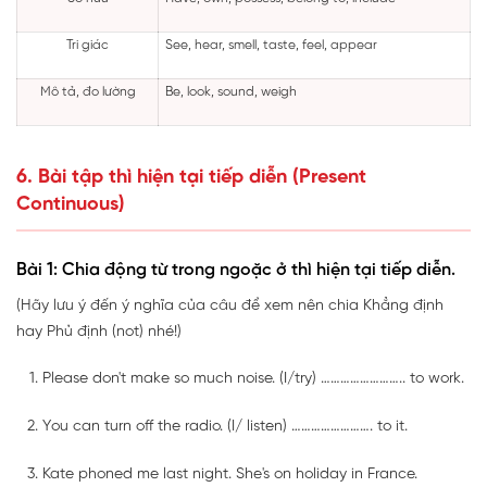
Tri giác
See, hear, smell, taste, feel, appear
Mô tả, đo lường
Be, look, sound, weigh
6. Bài tập thì hiện tại tiếp diễn (Present
Continuous)
Bài 1: Chia động từ trong ngoặc ở thì hiện tại tiếp diễn.
(Hãy lưu ý đến ý nghĩa của câu để xem nên chia Khẳng định
hay Phủ định (not) nhé!)
Please don't make so much noise. (I/try) …………………….. to work.
You can turn off the radio. (I/ listen) ……………………. to it.
Kate phoned me last night. She's on holiday in France.