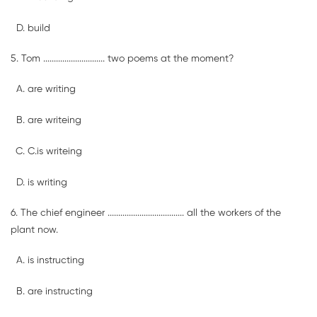
build
5. Tom ............................. two poems at the moment?
are writing
are writeing
C.is writeing
is writing
6. The chief engineer .................................... all the workers of the
plant now.
is instructing
are instructing