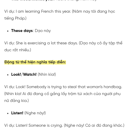
Ví dụ: I am learning French this year. (Năm nay tôi đang học
tiếng Pháp.)
These days
: Dạo này
Ví dụ: She is exercising a lot these days. (Dạo này cô ấy tập thể
dục rất nhiều.)
Động từ thể hiện nghĩa tiếp diễn:
Look!/Watch!
(Nhìn kìa!)
Ví dụ: Look! Somebody is trying to steal that woman’s handbag.
(Nhìn kìa! Ai đó đang cố gắng lấy trộm túi xách của người phụ
nữ đằng kia.)
Listen!
(Nghe này!)
Ví dụ: Listen! Someone is crying. (Nghe này! Có ai đó đang khóc.)