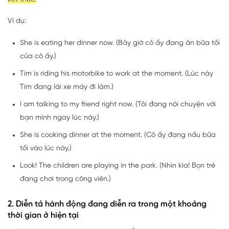
Ví dụ:
She is eating her dinner now. (Bây giờ cô ấy đang ăn bữa tối
của cô ấy.)
Tim is riding his motorbike to work at the moment. (Lúc này
Tim đang lái xe máy đi làm.)
I am talking to my friend right now. (Tôi đang nói chuyện với
bạn mình ngay lúc này.)
She is cooking dinner at the moment. (Cô ấy đang nấu bữa
tối vào lúc này.)
Look! The children are playing in the park. (Nhìn kìa! Bọn trẻ
đang chơi trong công viên.)
2. Diễn tả hành động đang diễn ra trong một khoảng
thời gian ở hiện tại