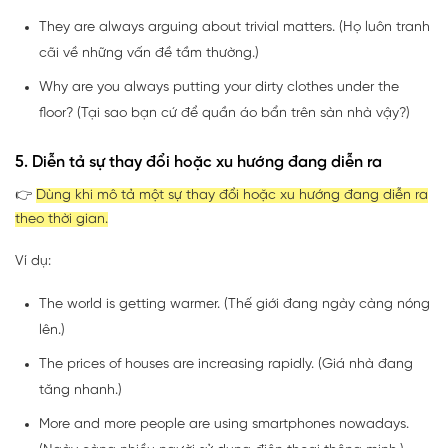
They are always arguing about trivial matters. (Họ luôn tranh
cãi về những vấn đề tầm thường.)
Why are you always putting your dirty clothes under the
floor? (Tại sao bạn cứ để quần áo bẩn trên sàn nhà vậy?)
5. Diễn tả sự thay đổi hoặc xu hướng đang diễn ra
👉
Dùng khi mô tả một sự thay đổi hoặc xu hướng đang diễn ra
theo thời gian.
Ví dụ:
The world is getting warmer. (Thế giới đang ngày càng nóng
lên.)
The prices of houses are increasing rapidly. (Giá nhà đang
tăng nhanh.)
More and more people are using smartphones nowadays.