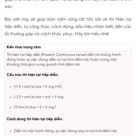
xác.
Bài viết này sẽ giúp bạn nắm vững tất tần tật về thì Hiện tại
tiếp diễn, từ công thức, cách dùng, dấu hiệu nhận biết, đến các
lỗi thường gặp và cách khắc phục. Hãy tìm hiểu nhé!
Kiến thức trọng tâm
Thì hiện tại tiếp diễn (Present Continuous tense) diễn tả những hành
động hoặc sự việc đang diễn ra tại thời điểm nói, hoặc trong một
khoảng thời gian xung quanh thời điểm nói.
Cấu trúc thì hiện tại tiếp diễn:
(+) S + am/is/are + V-ing (+O)
(-) S + am/is/are + not + V-ing
(?) Am/Is/Are + S + V-ing?
Cách dùng thì hiện tại tiếp diễn:
Diễn tả một hành động, sự việc đang xảy ra tại thời điểm nói.