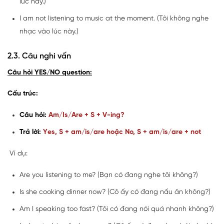
lúc này.)
I am not listening to music at the moment. (Tôi không nghe
nhạc vào lúc này.)
2.3. Câu nghi vấn
Câu hỏi YES/NO question:
Cấu trúc:
Câu hỏi:
Am/Is/Are + S + V-ing?
Trả lời:
Yes, S + am/is/are hoặc No, S + am/is/are + not
Ví dụ:
Are you listening to me? (Bạn có đang nghe tôi không?)
Is she cooking dinner now? (Cô ấy có đang nấu ăn không?)
Am I speaking too fast? (Tôi có đang nói quá nhanh không?)