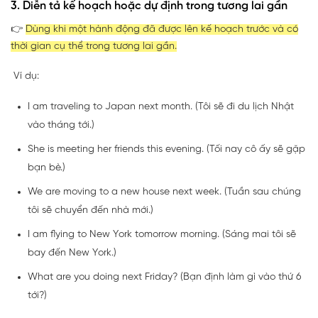
3. Diễn tả kế hoạch hoặc dự định trong tương lai gần
👉
Dùng khi một hành động đã được lên kế hoạch trước và có
thời gian cụ thể trong tương lai gần.
Ví dụ:
I am traveling to Japan next month. (Tôi sẽ đi du lịch Nhật
vào tháng tới.)
She is meeting her friends this evening. (Tối nay cô ấy sẽ gặp
bạn bè.)
We are moving to a new house next week. (Tuần sau chúng
tôi sẽ chuyển đến nhà mới.)
I am flying to New York tomorrow morning. (Sáng mai tôi sẽ
bay đến New York.)
What are you doing next Friday? (Bạn định làm gì vào thứ 6
tới?)