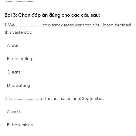
……………………………
Bài 3: Chọn đáp án đúng cho các câu sau:
1. We ………………………. at a fancy restaurant tonight. Jason decided
this yesterday.
eat
are eating
eats
is eatting
2. I ………………………… at the hair salon until September.
work
be working