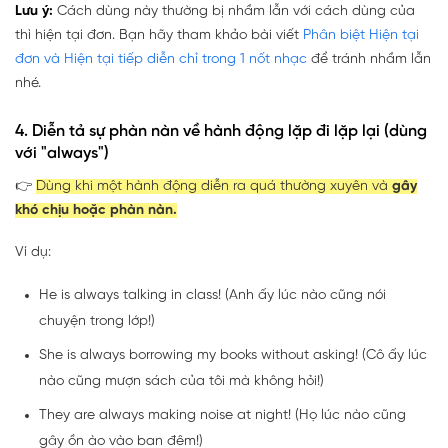
Lưu ý:
Cách dùng này thường bị nhầm lẫn với cách dùng của
thì hiện tại đơn. Bạn hãy tham khảo bài viết
Phân biệt Hiện tại
đơn và Hiện tại tiếp diễn chỉ trong 1 nốt nhạc
để tránh nhầm lẫn
nhé.
4. Diễn tả sự phàn nàn về hành động lặp đi lặp lại (dùng
với "always")
👉
Dùng khi một hành động diễn ra quá thường xuyên và
gây
khó chịu hoặc phàn nàn.
Ví dụ:
He is always talking in class! (Anh ấy lúc nào cũng nói
chuyện trong lớp!)
She is always borrowing my books without asking! (Cô ấy lúc
nào cũng mượn sách của tôi mà không hỏi!)
They are always making noise at night! (Họ lúc nào cũng
gây ồn ào vào ban đêm!)