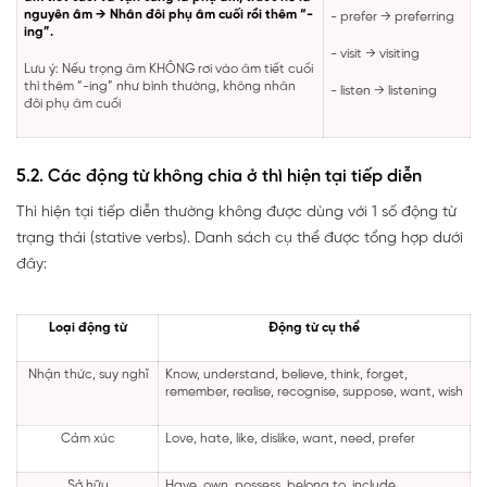
nguyên âm → Nhân đôi phụ âm cuối rồi thêm “-
- prefer → preferring
ing”.
- visit → visiting
Lưu ý: Nếu trọng âm KHÔNG rơi vào âm tiết cuối
thì thêm “-ing” như bình thường, không nhân
- listen → listening
đôi phụ âm cuối
5.2. Các động từ không chia ở thì hiện tại tiếp diễn
Thì hiện tại tiếp diễn thường không được dùng với 1 số động từ
trạng thái (stative verbs). Danh sách cụ thể được tổng hợp dưới
đây:
Loại động từ
Động từ cụ thể
Nhận thức, suy nghĩ
Know, understand, believe, think, forget,
remember, realise, recognise, suppose, want, wish
Cảm xúc
Love, hate, like, dislike, want, need, prefer
Sở hữu
Have, own, possess, belong to, include