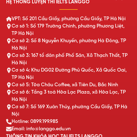
HỆ THỐNG LUYỆN THI IELTS LANGGO
VPT: Số 201 Cầu Giấy, phường Cầu Giấy, TP Hà Nội
Cơ sở 1: Số 179 Trường Chinh, phường Phương Liệt,
TP Hà Nội
Cơ sở 2: Số 8 Nguyễn Khuyến, phường Hà Đông, TP
Hà Nội
Cơ sở 3: 167 tổ dân phố Phố Săn, Xã Thạch Thất, TP
Hà Nội
Cơ sở 4: Khu DG02 Đường Phủ Quốc, Xã Quốc Oai,
TP Hà Nội
Cơ sở 5: Tòa Châu Coffee, xã Tiên Du, Bắc Ninh
Cơ sở 6: Tầng 3 toà Hòa Lạc Plaza, xã Hòa Lạc, TP
Hà Nội
Cơ sở 7: Số 169 Xuân Thủy, phường Cầu Giấy, TP Hà
Nội
Hotline: 0899.199.985
Email: info@langgo.edu.vn
THÔNG TIN KHÓA HỌC TẠI IELTS LANGGO