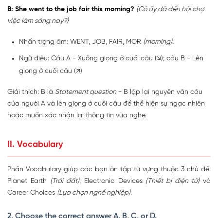
B: She went to the job fair this morning?
(Cô ấy đã đến hội chợ
việc làm sáng nay?)
Nhấn trọng âm: WENT, JOB, FAIR, MOR
(morning).
Ngữ điệu: Câu A - Xuống giọng ở cuối câu (↘); câu B - Lên
giọng ở cuối câu (↗)
Giải thích: B là
Statement question
- B lặp lại nguyên văn câu
của người A và lên giọng ở cuối câu để thể hiện sự ngạc nhiên
hoặc muốn xác nhận lại thông tin vừa nghe.
II. Vocabulary
Phần Vocabulary giúp các bạn ôn tập từ vựng thuộc 3 chủ đề:
Planet Earth
(Trái đất)
, Electronic Devices
(Thiết bị điện tử)
và
Career Choices
(Lựa chọn nghề nghiệp)
.
2. Choose the correct answer A, B, C, or D.