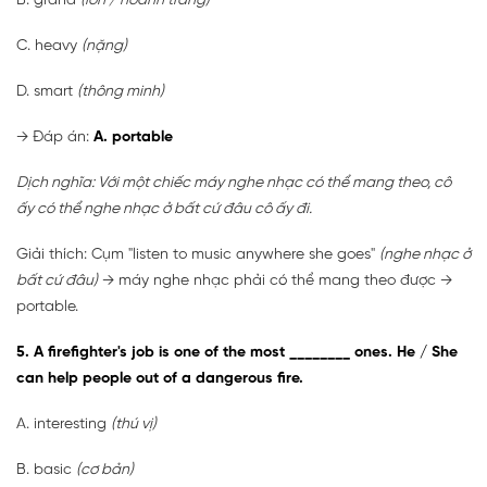
B. grand
(lớn / hoành tráng)
C. heavy
(nặng)
D. smart
(thông minh)
→ Đáp án:
A. portable
Dịch nghĩa: Với một chiếc máy nghe nhạc có thể mang theo, cô
ấy có thể nghe nhạc ở bất cứ đâu cô ấy đi.
Giải thích: Cụm "listen to music anywhere she goes"
(nghe nhạc ở
bất cứ đâu)
→ máy nghe nhạc phải có thể mang theo được →
portable.
5. A firefighter's job is one of the most ________ ones. He / She
can help people out of a dangerous fire.
A. interesting
(thú vị)
B. basic
(cơ bản)