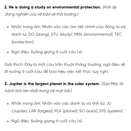
2. He is doing a study on environmental protection.
(Anh ấy
đang nghiên cứu về bảo vệ môi trường.)
Nhấn trọng âm: Nhấn vào các âm tiết chính của động từ và
danh từ: DO
(doing)
, STU
(study)
, MEN
(environmental)
, TEC
(protection)
.
Ngữ điệu: Xuống giọng ở cuối câu (↘).
Giải thích: Đây là một câu trần thuật thông thường, ngữ điệu sẽ
đi xuống ở cuối câu để báo hiệu việc kết thúc suy nghĩ.
3. Jupiter is the largest planet in the solar system.
(Sao Mộc là
hành tinh lớn nhất trong hệ mặt trời.)
Nhấn trọng âm: Nhấn vào các danh từ và tính từ: JU
(Jupiter)
, LAR
(largest)
, PLA
(planet)
, SO
(solar)
, SYS
(system)
.
Ngữ điệu: Xuống giọng ở cuối câu (↘).