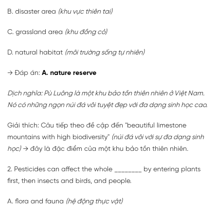
B. disaster area
(khu vực thiên tai)
C. grassland area
(khu đồng cỏ)
D. natural habitat
(môi trường sống tự nhiên)
→ Đáp án:
A. nature reserve
Dịch nghĩa: Pù Luông là một khu bảo tồn thiên nhiên ở Việt Nam.
Nó có những ngọn núi đá vôi tuyệt đẹp với đa dạng sinh học cao.
Giải thích: Câu tiếp theo đề cập đến "beautiful limestone
mountains with high biodiversity"
(núi đá vôi với sự đa dạng sinh
học)
→ đây là đặc điểm của một khu bảo tồn thiên nhiên.
2. Pesticides can affect the whole ________ by entering plants
first, then insects and birds, and people.
A. flora and fauna
(hệ động thực vật)