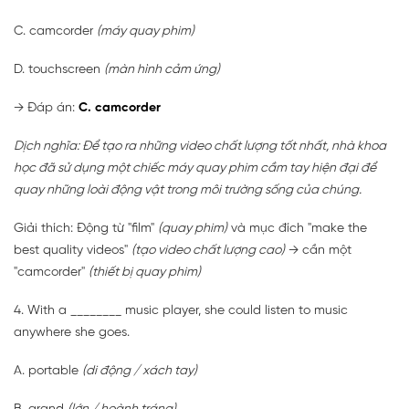
C. camcorder
(máy quay phim)
D. touchscreen
(màn hình cảm ứng)
→ Đáp án:
C. camcorder
Dịch nghĩa: Để tạo ra những video chất lượng tốt nhất, nhà khoa
học đã sử dụng một chiếc máy quay phim cầm tay hiện đại để
quay những loài động vật trong môi trường sống của chúng.
Giải thích: Động từ "film"
(quay phim)
và mục đích "make the
best quality videos"
(tạo video chất lượng cao)
→ cần một
"camcorder"
(thiết bị quay phim)
4. With a ________ music player, she could listen to music
anywhere she goes.
A. portable
(di động / xách tay)