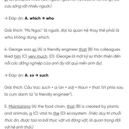
cứu sống rất nhiều người.)
→ Đáp án:
A. which → who
Giải thích: "Ms Ngoc" là người, đại từ quan hệ thay thế phải là
who
, không dùng
which
.
4. George was
so
(A) a friendly engineer
that
(B) his colleagues
liked
him
(C)
very much
. (D)
(George là một kỹ sư thân thiện đến
nỗi các đồng nghiệp của anh ấy rất quý mến anh ấy).
→ Đáp án:
A. so → such
Giải thích: Cấu trúc
such + a/an + adj + Noun + that
. (Vì phía sau
là cụm danh từ "a friendly engineer").
5.
Maintaining
(A) the food chain,
that
(B) is created by plants
and animals,
is
(C) vital to
the
(D) ecosystem.
(Việc duy trì chuỗi
thức ăn, được tạo ra bởi thực vật và động vật, là quan trọng đối
với hệ sinh thái.)