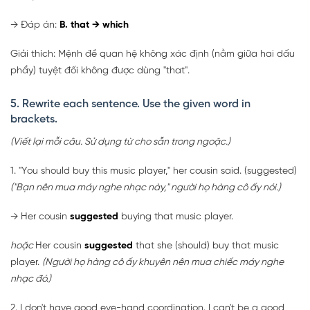
→ Đáp án:
B.
that → which
Giải thích: Mệnh đề quan hệ không xác định (nằm giữa hai dấu
phẩy) tuyệt đối không được dùng "that".
5. Rewrite each sentence. Use the given word in
brackets.
(Viết lại mỗi câu. Sử dụng từ cho sẵn trong ngoặc.)
1. "You should buy this music player," her cousin said. (suggested)
("Bạn nên mua máy nghe nhạc này," người họ hàng cô ấy nói.)
→ Her cousin
suggested
buying that music player.
hoặc
Her cousin
suggested
that she (should) buy that music
player.
(Người họ hàng cô ấy khuyên nên mua chiếc máy nghe
nhạc đó.)
2. I don't have good eye-hand coordination. I can't be a good