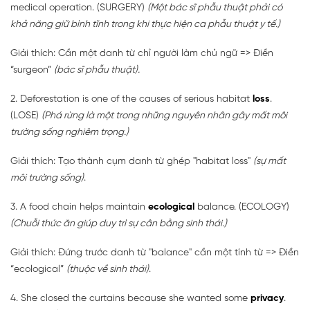
medical operation. (SURGERY)
(Một bác sĩ phẫu thuật phải có
khả năng giữ bình tĩnh trong khi thực hiện ca phẫu thuật y tế.)
Giải thích: Cần một danh từ chỉ người làm chủ ngữ => Điền
“surgeon”
(bác sĩ phẫu thuật).
2. Deforestation is one of the causes of serious habitat
loss
.
(LOSE)
(Phá rừng là một trong những nguyên nhân gây mất môi
trường sống nghiêm trọng.)
Giải thích: Tạo thành cụm danh từ ghép "habitat loss"
(sự mất
môi trường sống)
.
3. A food chain helps maintain
ecological
balance. (ECOLOGY)
(Chuỗi thức ăn giúp duy trì sự cân bằng sinh thái.)
Giải thích: Đứng trước danh từ "balance" cần một tính từ => Điền
“ecological”
(thuộc về sinh thái)
.
4. She closed the curtains because she wanted some
privacy
.