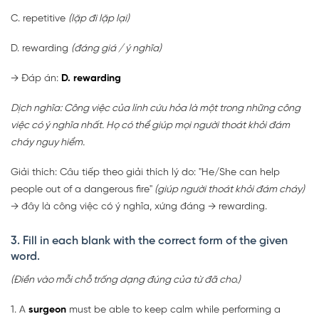
C. repetitive
(lặp đi lặp lại)
D. rewarding
(đáng giá / ý nghĩa)
→ Đáp án:
D. rewarding
Dịch nghĩa: Công việc của lính cứu hỏa là một trong những công
việc có ý nghĩa nhất. Họ có thể giúp mọi người thoát khỏi đám
cháy nguy hiểm.
Giải thích: Câu tiếp theo giải thích lý do: "He/She can help
people out of a dangerous fire"
(giúp người thoát khỏi đám cháy)
→ đây là công việc có ý nghĩa, xứng đáng → rewarding.
3. Fill in each blank with the correct form of the given
word.
(Điền vào mỗi chỗ trống dạng đúng của từ đã cho.)
1. A
surgeon
must be able to keep calm while performing a