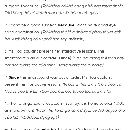
surgeon. (because)
(Tôi không có khả năng phối hợp tay mắt tốt.
Tôi không thể trở thành một bác sĩ phẫu thuật giỏi.)
→ I can't be a good surgeon
because
I don't have good eye-
hand coordination.
(Tôi không thể là một bác sĩ phẫu thuật giỏi
bởi vì tôi không có sự phối hợp tay-mắt tốt.)
3. Ms Hoa couldn't present her interactive lessons. The
smartboard was out of order. (since)
(Cô Hoa không thể trình bày
bài học tương tác của mình. Bảng tương tác bị hỏng.)
→
Since
the smartboard was out of order, Ms Hoa couldn't
present her interactive lessons.
(Vì bảng thông minh bị hỏng, cô
Hoa không thể trình bày các bài học tương tác của mình.)
4. The Taronga Zoo is located in Sydney. It is home to over 4,000
animals. (which)
(Vườn thú Taronga nằm ở Sydney. Nơi đây là nhà
của hơn 4.000 loài động vật.)
→ The Taronga Zoo,
which
is located in Sydney, is home to over