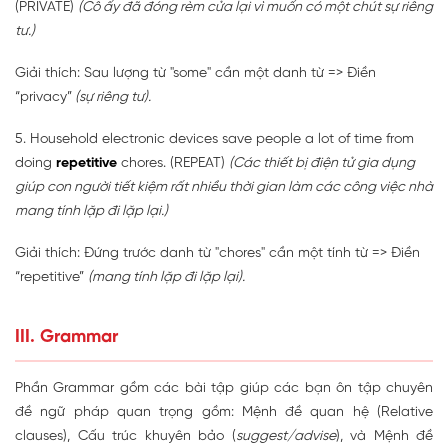
(PRIVATE)
(Cô ấy đã đóng rèm cửa lại vì muốn có một chút sự riêng
tư.)
Giải thích: Sau lượng từ "some" cần một danh từ => Điền
“privacy”
(sự riêng tư).
5. Household electronic devices save people a lot of time from
doing
repetitive
chores. (REPEAT)
(Các thiết bị điện tử gia dụng
giúp con người tiết kiệm rất nhiều thời gian làm các công việc nhà
mang tính lặp đi lặp lại.)
Giải thích: Đứng trước danh từ "chores" cần một tính từ => Điền
“repetitive”
(mang tính lặp đi lặp lại).
III. Grammar
Phần Grammar gồm các bài tập giúp các bạn ôn tập chuyên
đề ngữ pháp quan trọng gồm: Mệnh đề quan hệ (Relative
clauses), Cấu trúc khuyên bảo (
suggest/advise
), và Mệnh đề