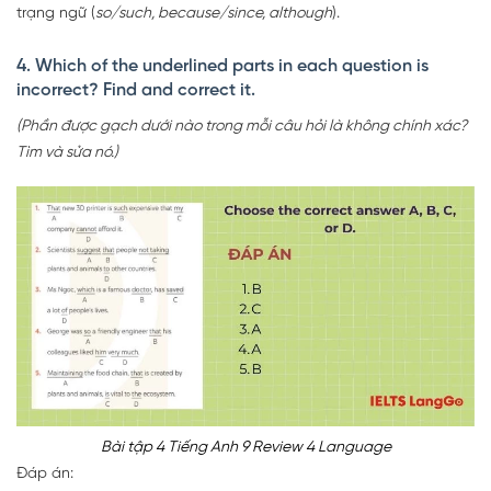
trạng ngữ (
so/such, because/since, although
).
4. Which of the underlined parts in each question is
incorrect? Find and correct it.
(Phần được gạch dưới nào trong mỗi câu hỏi là không chính xác?
Tìm và sửa nó.)
Bài tập 4 Tiếng Anh 9 Review 4 Language
Đáp án: