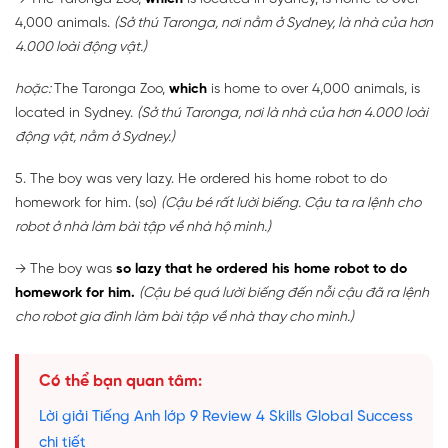
4,000 animals.
(Sở thú Taronga, nơi nằm ở Sydney, là nhà của hơn
4.000 loài động vật.)
hoặc:
The Taronga Zoo,
which
is home to over 4,000 animals, is
located in Sydney.
(Sở thú Taronga, nơi là nhà của hơn 4.000 loài
động vật, nằm ở Sydney.)
5. The boy was very lazy. He ordered his home robot to do
homework for him. (so)
(Cậu bé rất lười biếng. Cậu ta ra lệnh cho
robot ở nhà làm bài tập về nhà hộ mình.)
→ The boy was
so lazy that he ordered his home robot to do
homework for him.
(Cậu bé quá lười biếng đến nỗi cậu đã ra lệnh
cho robot gia đình làm bài tập về nhà thay cho mình.)
Có thể bạn quan tâm:
Lời giải Tiếng Anh lớp 9 Review 4 Skills Global Success
chi tiết