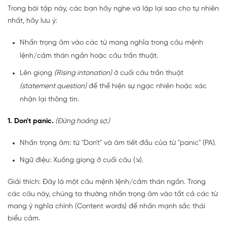
Trong bài tập này, các bạn hãy nghe và lặp lại sao cho tự nhiên
nhất, hãy lưu ý:
Nhấn trọng âm vào các từ mang nghĩa trong câu mệnh
lệnh/cảm thán ngắn hoặc câu trần thuật.
Lên giọng
(Rising intonation)
ở cuối câu trần thuật
(statement question)
để thể hiện sự ngạc nhiên hoặc xác
nhận lại thông tin.
1. Don't panic.
(Đừng hoảng sợ.)
Nhấn trọng âm: từ "Don't" và âm tiết đầu của từ "panic" (PA).
Ngữ điệu: Xuống giọng ở cuối câu (↘).
Giải thích: Đây là một câu mệnh lệnh/cảm thán ngắn. Trong
các câu này, chúng ta thường nhấn trọng âm vào tất cả các từ
mang ý nghĩa chính (Content words) để nhấn mạnh sắc thái
biểu cảm.