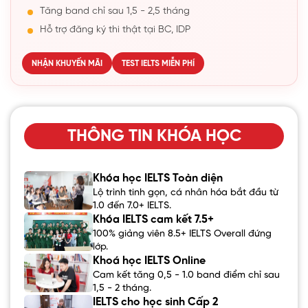
Tăng band chỉ sau 1,5 - 2,5 tháng
Hỗ trợ đăng ký thi thật tại BC, IDP
NHẬN KHUYẾN MÃI
TEST IELTS MIỄN PHÍ
THÔNG TIN KHÓA HỌC
Khóa học IELTS Toàn diện
Lộ trình tinh gọn, cá nhân hóa bắt đầu từ
1.0 đến 7.0+ IELTS.
Khóa IELTS cam kết 7.5+
100% giảng viên 8.5+ IELTS Overall đứng
lớp.
Khoá học IELTS Online
Cam kết tăng 0,5 - 1.0 band điểm chỉ sau
1,5 - 2 tháng.
IELTS cho học sinh Cấp 2