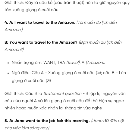
Giải thích: Đây là câu kể (câu trần thuật) nên ta giữ nguyên quy
tắc xuống giọng ở cuối câu.
4. A: I want to travel to the Amazon.
(Tôi muốn du lịch đến
Amazon.)
B: You want to travel to the Amazon?
(Bạn muốn du lịch đến
Amazon?)
Nhấn trọng âm: WANT, TRA
(travel)
, A
(Amazon)
.
Ngữ điệu: Câu A - Xuống giọng ở cuối câu (↘); câu B - Lên
giọng ở cuối câu (↗)
Giải thích: Câu B là
Statement question -
B lặp lại nguyên văn
câu của người A và lên giọng ở cuối câu để thể hiện sự ngạc
nhiên hoặc muốn xác nhận lại thông tin vừa nghe.
5. A: Jane went to the job fair this morning.
(Jane đã đến hội
chợ việc làm sáng nay.)