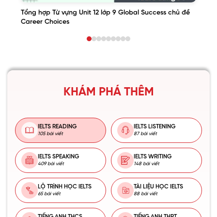
Tổng hợp Từ vựng Unit 12 lớp 9 Global Success chủ đề
Career Choices
KHÁM PHÁ THÊM
IELTS READING
IELTS LISTENING
105 bài viết
87 bài viết
IELTS SPEAKING
IELTS WRITING
409 bài viết
148 bài viết
LỘ TRÌNH HỌC IELTS
TÀI LIỆU HỌC IELTS
65 bài viết
88 bài viết
TIẾNG ANH THCS
TIẾNG ANH THPT