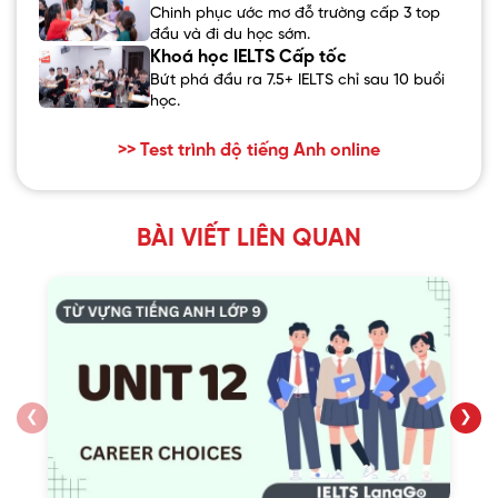
Chinh phục ước mơ đỗ trường cấp 3 top
đầu và đi du học sớm.
Khoá học IELTS Cấp tốc
Bứt phá đầu ra 7.5+ IELTS chỉ sau 10 buổi
học.
>> Test trình độ tiếng Anh online
BÀI VIẾT LIÊN QUAN
❮
❯