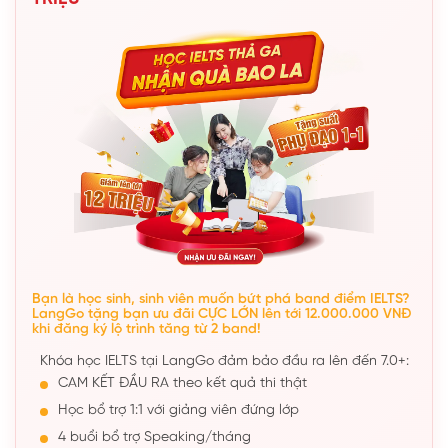
Bạn là học sinh, sinh viên muốn bứt phá band điểm IELTS?
LangGo tặng bạn ưu đãi CỰC LỚN lên tới 12.000.000 VNĐ
khi đăng ký lộ trình tăng từ 2 band!
Khóa học IELTS tại LangGo đảm bảo đầu ra lên đến 7.0+:
CAM KẾT ĐẦU RA theo kết quả thi thật
Học bổ trợ 1:1 với giảng viên đứng lớp
4 buổi bổ trợ Speaking/tháng