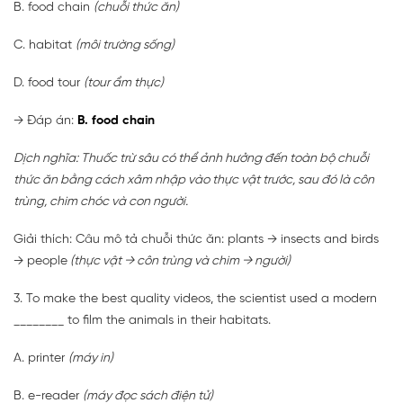
B. food chain
(chuỗi thức ăn)
C. habitat
(môi trường sống)
D. food tour
(tour ẩm thực)
→ Đáp án:
B. food chain
Dịch nghĩa: Thuốc trừ sâu có thể ảnh hưởng đến toàn bộ chuỗi
thức ăn bằng cách xâm nhập vào thực vật trước, sau đó là côn
trùng, chim chóc và con người.
Giải thích: Câu mô tả chuỗi thức ăn: plants → insects and birds
→ people
(thực vật → côn trùng và chim → người)
3. To make the best quality videos, the scientist used a modern
________ to film the animals in their habitats.
A. printer
(máy in)
B. e-reader
(máy đọc sách điện tử)