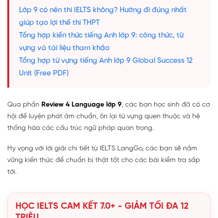
Lớp 9 có nên thi IELTS không? Hướng đi đúng nhất
giúp tạo lợi thế thi THPT
Tổng hợp kiến thức tiếng Anh lớp 9: công thức, từ
vựng và tài liệu tham khảo
Tổng hợp từ vựng tiếng Anh lớp 9 Global Success 12
Unit (Free PDF)
Qua phần
Review 4 Language lớp 9
, các bạn học sinh đã có cơ
hội để luyện phát âm chuẩn, ôn lại từ vựng quen thuộc và hệ
thống hóa các cấu trúc ngữ pháp quan trọng.
Hy vọng với lời giải chi tiết từ IELTS LangGo, các bạn sẽ nắm
vững kiến thức để chuẩn bị thật tốt cho các bài kiểm tra sắp
tới.
HỌC IELTS CAM KẾT 7.0+ - GIẢM TỐI ĐA 12
TRIỆU