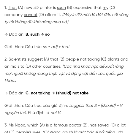
1.
That
(A) new 3D printer is
such
(B) expensive that
my
(C)
company
cannot
(D) afford it.
(Máy in 3D mới đó đắt đến nỗi công
ty tôi không đủ khả năng mua nó.)
→ Đáp án:
B. such → so
Giải thích: Cấu trúc
so + adj + that
.
2. Scientists
suggest
(A)
that
(B) people
not taking
(C) plants and
animals
to
(D) other countries.
(Các nhà khoa học đề xuất rằng
mọi người không mang thực vật và động vật đến các quốc gia
khác.)
→ Đáp án:
C.
not taking → (should) not take
Giải thích: Cấu trúc câu giả định:
suggest that S + (should) + V
nguyên thể
. Phủ định là
not V
.
3. Ms Ngoc,
which
(A) is a famous
doctor
(B), has
saved
(C) a lot
of
(D) people's lives.
(Cô Ngọc, người là một bác sĩ nổi tiếng , đã