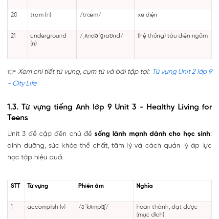
20
tram (n)
/træm/
xe điện
21
underground
/ˌʌndəˈɡraʊnd/
(hệ thống) tàu điện ngầm
(n)
👉
Xem chi tiết từ vựng, cụm từ và bài tập tại:
Từ vựng Unit 2 lớp 9
- City Life
1.3. Từ vựng tiếng Anh lớp 9 Unit 3 - Healthy Living for
Teens
Unit 3 đề cập đến chủ đề
sống lành mạnh dành cho học sinh
:
dinh dưỡng, sức khỏe thể chất, tâm lý và cách quản lý áp lực
học tập hiệu quả.
STT
Từ vựng
Phiên âm
Nghĩa
1
accomplish (v)
/əˈkʌmplɪʃ/
hoàn thành, đạt được
(mục đích)