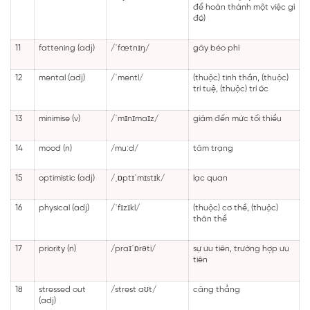
để hoàn thành một việc gì
đó)
11
fattening (adj)
/ˈfætnɪŋ/
gây béo phì
12
mental (adj)
/ˈmentl/
(thuộc) tinh thần, (thuộc)
trí tuệ, (thuộc) trí óc
13
minimise (v)
/ˈmɪnɪmaɪz/
giảm đến mức tối thiểu
14
mood (n)
/muːd/
tâm trạng
15
optimistic (adj)
/ˌɒptɪˈmɪstɪk/
lạc quan
16
physical (adj)
/ˈfɪzɪkl/
(thuộc) cơ thể, (thuộc)
thân thể
17
priority (n)
/praɪˈɒrəti/
sự ưu tiên, trường hợp ưu
tiên
18
stressed out
/strest aʊt/
căng thẳng
(adj)