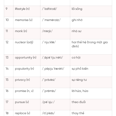
9
lifestyle (n)
/ˈlaɪfstaɪl/
lối sống
10
memorise (v)
/ˈmeməraɪz/
ghi nhớ
11
monk (n)
/mʌŋk/
nhà sư
12
nuclear (adj)
/ˈnjuːkliə/
hai thế hệ (trong một gia
đình)
13
opportunity (n)
/ˌɒpəˈtjuːnəti/
cơ hội
14
popularity (n)
/ˌpɒpjuˈlærəti/
sự phổ biến
15
privacy (n)
/ˈprɪvəsi/
sự riêng tư
16
promise (n, v)
/ˈprɒmɪs/
lời hứa, hứa
17
pursue (v)
/pəˈsjuː/
theo đuổi
18
replace (v)
/rɪˈpleɪs/
thay thế