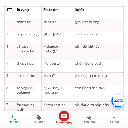
STT
Từ vựng
Phiên âm
Nghĩa
1
affect (v)
/əˈfekt/
gây ảnh hưởng
2
appreciate (v)
/əˈpriːʃieɪt/
đánh giá cao
3
climate
/ˈklaɪmət
biến đổi khí hậu
change (n)
tʃeɪndʒ/
4
droppings (n)
/ˈdrɒpɪŋz/
phân (động vật)
5
essential (adj)
/ɪˈsenʃl/
vô cùng quan trọng
6
ecological
/ˌiːkəˈlɒdʒɪkl
cân bằng sinh thái
balance
ˈbæləns/
Nguyễn Văn Kiển đã đăng ký khóa học B-Advanced A course -
IELTS (IL 2.0 - 7.0).
7
fascinating
/ˈfæsɪneɪtɪŋ/
rất thú vị và hấp dẫn
(adj)
8
fertiliser (n)
/ˈfɜːtəlaɪzə/
phân bón
Hotline
Ưu đãi
Điểm cao
Lên đầu
Tư vấn ngay