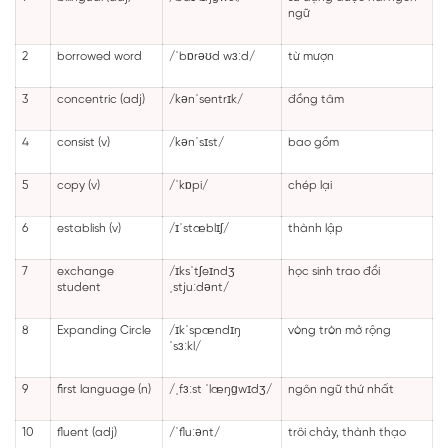
ngữ
2
borrowed word
/ˈbɒrəʊd wɜːd/
từ mượn
3
concentric (adj)
/kənˈsentrɪk/
đồng tâm
4
consist (v)
/kənˈsɪst/
bao gồm
5
copy (v)
/ˈkɒpi/
chép lại
6
establish (v)
/ɪˈstæblɪʃ/
thành lập
7
exchange
/ɪksˈtʃeɪndʒ
học sinh trao đổi
student
ˌstjuːdənt/
8
Expanding Circle
/ɪkˈspændɪŋ
vòng tròn mở rộng
ˈsɜːkl/
9
first language (n)
/ˌfɜːst ˈlæŋɡwɪdʒ/
ngôn ngữ thứ nhất
10
fluent (adj)
/ˈfluːənt/
trôi chảy, thành thạo