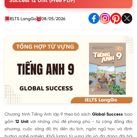
Success 12 Unit (Free PDF)
1.3. Từ vựng tiếng Anh lớp 9 Unit 3 - Healthy Living for
Teens
1.4. Từ vựng tiếng Anh lớp 9 Unit 4 - Remembering the
IELTS LangGo
08/05/2026
Past
1.5. Từ vựng tiếng Anh lớp 9 Unit 5 - Our Experiences
1.6. Từ vựng tiếng Anh lớp 9 Unit 6 - Vietnamese
Lifestyle: Then and Now
1.7. Từ vựng tiếng Anh lớp 9 Unit 7 - Natural Wonders of
the World
1.8. Từ vựng tiếng Anh lớp 9 Unit 8 - Tourism
1.9. Từ vựng tiếng Anh lớp 9 Unit 9 - World Englishes
1.10. Từ vựng tiếng Anh lớp 9 Unit 10 - Planet Earth
1.11. Từ vựng tiếng Anh lớp 9 Unit 11 - Electronic Devices
1.12. Từ vựng tiếng Anh lớp 9 Unit 12 - Career Choices
2. Gợi ý cách học từ vựng tiếng Anh lớp 9 hiệu quả
3. Bài tập từ vựng tiếng Anh lớp 9 Global Success - có đáp
án
Chương trình Tiếng Anh lớp 9 theo bộ sách
Global Success
bao
gồm
12 Unit
với những chủ đề phong phú - từ cộng đồng địa
phương, cuộc sống đô thị đến du lịch, ngôn ngữ học và định
hướng nghề nghiệp. Khối lượng từ vựng lớn và đa dạng đòi hỏi