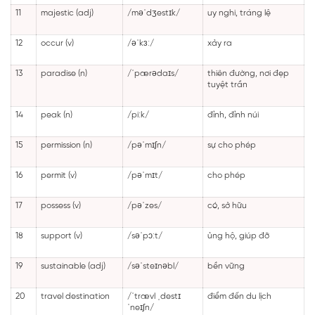
11
majestic (adj)
/məˈdʒestɪk/
uy nghi, tráng lệ
12
occur (v)
/əˈkɜː/
xảy ra
13
paradise (n)
/ˈpærədaɪs/
thiên đường, nơi đẹp
tuyệt trần
14
peak (n)
/piːk/
đỉnh, đỉnh núi
15
permission (n)
/pəˈmɪʃn/
sự cho phép
16
permit (v)
/pəˈmɪt/
cho phép
17
possess (v)
/pəˈzes/
có, sở hữu
18
support (v)
/səˈpɔːt/
ủng hộ, giúp đỡ
19
sustainable (adj)
/səˈsteɪnəbl/
bền vững
20
travel destination
/ˈtrævl ˌdestɪ
điểm đến du lịch
ˈneɪʃn/