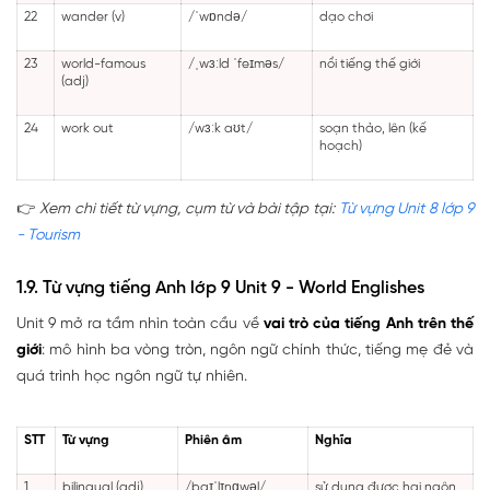
22
wander (v)
/ˈwɒndə/
dạo chơi
23
world-famous
/ˌwɜːld ˈfeɪməs/
nổi tiếng thế giới
(adj)
24
work out
/wɜːk aʊt/
soạn thảo, lên (kế
hoạch)
👉
Xem chi tiết từ vựng, cụm từ và bài tập tại:
Từ vựng Unit 8 lớp 9
- Tourism
1.9. Từ vựng tiếng Anh lớp 9 Unit 9 - World Englishes
Unit 9 mở ra tầm nhìn toàn cầu về
vai trò của tiếng Anh trên thế
giới
: mô hình ba vòng tròn, ngôn ngữ chính thức, tiếng mẹ đẻ và
quá trình học ngôn ngữ tự nhiên.
STT
Từ vựng
Phiên âm
Nghĩa
1
bilingual (adj)
/baɪˈlɪŋɡwəl/
sử dụng được hai ngôn