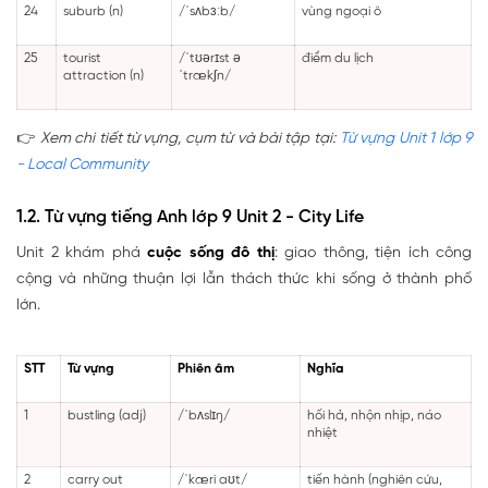
24
suburb (n)
/ˈsʌbɜːb/
vùng ngoại ô
25
tourist
/ˈtʊərɪst ə
điểm du lịch
attraction (n)
ˈtrækʃn/
👉
Xem chi tiết từ vựng, cụm từ và bài tập tại:
Từ vựng Unit 1 lớp 9
- Local Community
1.2. Từ vựng tiếng Anh lớp 9 Unit 2 - City Life
Unit 2 khám phá
cuộc sống đô thị
: giao thông, tiện ích công
cộng và những thuận lợi lẫn thách thức khi sống ở thành phố
lớn.
STT
Từ vựng
Phiên âm
Nghĩa
1
bustling (adj)
/ˈbʌslɪŋ/
hối hả, nhộn nhịp, náo
nhiệt
2
carry out
/ˈkæri aʊt/
tiến hành (nghiên cứu,