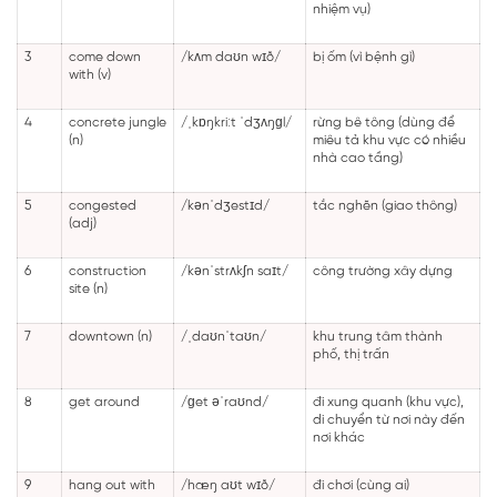
nhiệm vụ)
3
come down
/kʌm daʊn wɪð/
bị ốm (vì bệnh gì)
with (v)
4
concrete jungle
/ˌkɒŋkriːt ˈdʒʌŋɡl/
rừng bê tông (dùng để
(n)
miêu tả khu vực có nhiều
nhà cao tầng)
5
congested
/kənˈdʒestɪd/
tắc nghẽn (giao thông)
(adj)
6
construction
/kənˈstrʌkʃn saɪt/
công trường xây dựng
site (n)
7
downtown (n)
/ˌdaʊnˈtaʊn/
khu trung tâm thành
phố, thị trấn
8
get around
/ɡet əˈraʊnd/
đi xung quanh (khu vực),
di chuyển từ nơi này đến
nơi khác
9
hang out with
/hæŋ aʊt wɪð/
đi chơi (cùng ai)