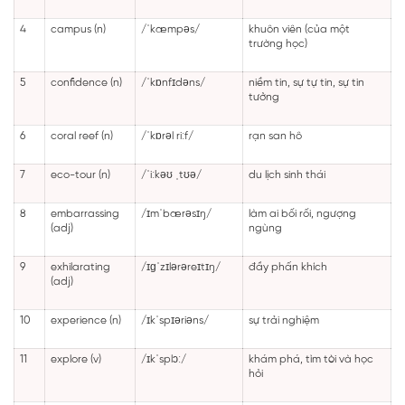
4
campus (n)
/ˈkæmpəs/
khuôn viên (của một
trường học)
5
confidence (n)
/ˈkɒnfɪdəns/
niềm tin, sự tự tin, sự tin
tưởng
6
coral reef (n)
/ˈkɒrəl riːf/
rạn san hô
7
eco-tour (n)
/ˈiːkəʊ ˌtʊə/
du lịch sinh thái
8
embarrassing
/ɪmˈbærəsɪŋ/
làm ai bối rối, ngượng
(adj)
ngùng
9
exhilarating
/ɪɡˈzɪlərəreɪtɪŋ/
đầy phấn khích
(adj)
10
experience (n)
/ɪkˈspɪəriəns/
sự trải nghiệm
11
explore (v)
/ɪkˈsplɔː/
khám phá, tìm tòi và học
hỏi