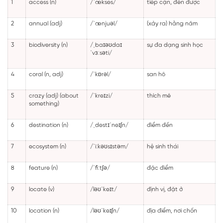
1
access (n)
/ˈækses/
tiếp cận, đến được
2
annual (adj)
/ˈænjuəl/
(xảy ra) hằng năm
3
biodiversity (n)
/ˌbaɪəʊdaɪ
sự đa dạng sinh học
ˈvɜːsəti/
4
coral (n, adj)
/ˈkɒrəl/
san hô
5
crazy (adj) (about
/ˈkreɪzi/
thích mê
something)
6
destination (n)
/ˌdestɪˈneɪʃn/
điểm đến
7
ecosystem (n)
/ˈiːkəʊsɪstəm/
hệ sinh thái
8
feature (n)
/ˈfiːtʃə/
đặc điểm
9
locate (v)
/ləʊˈkeɪt/
định vị, đặt ở
10
location (n)
/ləʊˈkeɪʃn/
địa điểm, nơi chốn