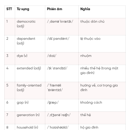
STT
Từ vựng
Phiên âm
Nghĩa
1
democratic
/ˌdeməˈkrætɪk/
thuộc dân chủ
(adj)
2
dependent
/dɪˈpendənt/
lệ thuộc vào
(adj)
3
dye (v)
/daɪ/
nhuộm
4
extended (adj)
/ɪkˈstendɪd/
nhiều thế hệ (trong một
gia đình)
5
family-oriented
/ˈfæməli
hướng về, coi trọng gia
(adj)
ˈɒriəntɪd/
đình
6
gap (n)
/ɡæp/
khoảng cách
7
generation (n)
/ˌdʒenəˈreɪʃn/
thế hệ
8
household (n)
/ˈhaʊshəʊld/
hộ gia đình