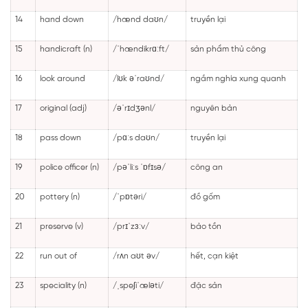
14
hand down
/hænd daʊn/
truyền lại
15
handicraft (n)
/ˈhændikrɑːft/
sản phẩm thủ công
16
look around
/lʊk əˈraʊnd/
ngắm nghía xung quanh
17
original (adj)
/əˈrɪdʒənl/
nguyên bản
18
pass down
/pɑːs daʊn/
truyền lại
19
police officer (n)
/pəˈliːs ˈɒfɪsə/
công an
20
pottery (n)
/ˈpɒtəri/
đồ gốm
21
preserve (v)
/prɪˈzɜːv/
bảo tồn
22
run out of
/rʌn aʊt əv/
hết, cạn kiệt
23
speciality (n)
/ˌspeʃiˈæləti/
đặc sản