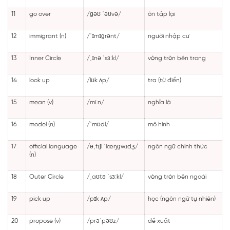
11
go over
/ɡəʊ ˈəʊvə/
ôn tập lại
12
immigrant (n)
/ˈɪmɪɡrənt/
người nhập cư
13
Inner Circle
/ˌɪnə ˈsɜːkl/
vòng tròn bên trong
14
look up
/lʊk ʌp/
tra (từ điển)
15
mean (v)
/miːn/
nghĩa là
16
model (n)
/ˈmɒdl/
mô hình
17
official language
/əˌfɪʃl ˈlæŋɡwɪdʒ/
ngôn ngữ chính thức
(n)
18
Outer Circle
/ˌaʊtə ˈsɜːkl/
vòng tròn bên ngoài
19
pick up
/pɪk ʌp/
học (ngôn ngữ tự nhiên)
20
propose (v)
/prəˈpəʊz/
đề xuất