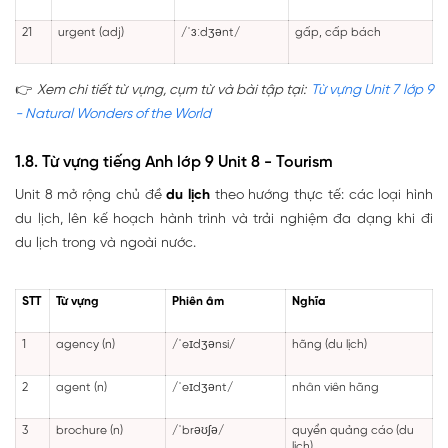
21
urgent (adj)
/ˈɜːdʒənt/
gấp, cấp bách
👉
Xem chi tiết từ vựng, cụm từ và bài tập tại:
Từ vựng Unit 7 lớp 9
- Natural Wonders of the World
1.8. Từ vựng tiếng Anh lớp 9 Unit 8 - Tourism
Unit 8 mở rộng chủ đề
du lịch
theo hướng thực tế: các loại hình
du lịch, lên kế hoạch hành trình và trải nghiệm đa dạng khi đi
du lịch trong và ngoài nước.
STT
Từ vựng
Phiên âm
Nghĩa
1
agency (n)
/ˈeɪdʒənsi/
hãng (du lịch)
2
agent (n)
/ˈeɪdʒənt/
nhân viên hãng
3
brochure (n)
/ˈbrəʊʃə/
quyển quảng cáo (du
lịch)