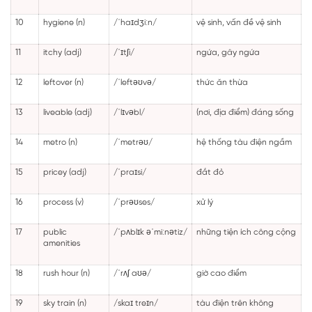
10
hygiene (n)
/ˈhaɪdʒiːn/
vệ sinh, vấn đề vệ sinh
11
itchy (adj)
/ˈɪtʃi/
ngứa, gây ngứa
12
leftover (n)
/ˈleftəʊvə/
thức ăn thừa
13
liveable (adj)
/ˈlɪvəbl/
(nơi, địa điểm) đáng sống
14
metro (n)
/ˈmetrəʊ/
hệ thống tàu điện ngầm
15
pricey (adj)
/ˈpraɪsi/
đắt đỏ
16
process (v)
/ˈprəʊses/
xử lý
17
public
/ˈpʌblɪk əˈmiːnətiz/
những tiện ích công cộng
amenities
18
rush hour (n)
/ˈrʌʃ aʊə/
giờ cao điểm
19
sky train (n)
/skaɪ treɪn/
tàu điện trên không