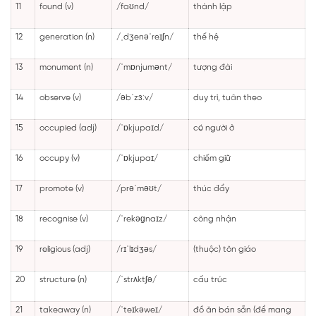
11
found (v)
/faʊnd/
thành lập
12
generation (n)
/ˌdʒenəˈreɪʃn/
thế hệ
13
monument (n)
/ˈmɒnjumənt/
tượng đài
14
observe (v)
/əbˈzɜːv/
duy trì, tuân theo
15
occupied (adj)
/ˈɒkjupaɪd/
có người ở
16
occupy (v)
/ˈɒkjupaɪ/
chiếm giữ
17
promote (v)
/prəˈməʊt/
thúc đẩy
18
recognise (v)
/ˈrekəɡnaɪz/
công nhận
19
religious (adj)
/rɪˈlɪdʒəs/
(thuộc) tôn giáo
20
structure (n)
/ˈstrʌktʃə/
cấu trúc
21
takeaway (n)
/ˈteɪkəweɪ/
đồ ăn bán sẵn (để mang