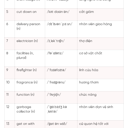
5
cut down on
/kʌt daʊn ɒn/
cắt giảm
6
delivery person
/dɪˈlɪvəri ˈpɜːsn/
nhân viên giao hàng
(n)
7
electrician (n)
/ɪˌlekˈtrɪʃn/
thợ điện
8
facilities (n,
/fəˈsɪlətiz/
cơ sở vật chất
plural)
9
firefighter (n)
/ˈfaɪəfaɪtə/
lính cứu hỏa
10
fragrance (n)
/ˈfreɪɡrəns/
hương thơm
11
function (n)
/ˈfʌŋkʃn/
chức năng
12
garbage
/ˈɡɑːbɪdʒ kə
nhân viên dọn vệ sinh
collector (n)
ˌlektə/
13
get on with
/ɡet ɒn wɪð/
có quan hệ tốt với