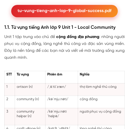
tu-vung-tieng-anh-lop-9-global-success.pdf
1.1. Từ vựng tiếng Anh lớp 9 Unit 1 - Local Community
Unit 1 tập trung vào chủ đề
cộng đồng địa phương
: những người
phục vụ cộng đồng, làng nghề thủ công và đặc sản vùng miền.
Đây là nền tảng để các bạn nói và viết về môi trường sống xung
quanh mình.
STT
Từ vựng
Phiên âm
Nghĩa
1
artisan (n)
/ˌɑːtɪˈzæn/
thợ làm nghề thủ công
2
community (n)
/kəˈmjuːnəti/
cộng đồng
3
community
/kəˈmjuːnəti
người phục vụ cộng đồng
helper (n)
ˈhelpə/
4
craft village (n)
/krɑːft ˈvɪlɪdʒ/
làng nghề thủ công