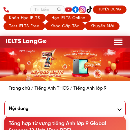
TUYỂN DỤNG
Tìm kiếm
Khóa Học IELTS
Học IELTS Online
Test IELTS Free
Khóa Cấp Tốc
Khuyến Mãi
Trang chủ
/
Tiếng Anh THCS
/
Tiếng Anh lớp 9
Nội dung
1. Danh sách từ vựng tiếng Anh lớp 9 sách Global Success
Tổng hợp từ vựng tiếng Anh lớp 9 Global
1.1. Từ vựng tiếng Anh lớp 9 Unit 1 - Local Community
1.2. Từ vựng tiếng Anh lớp 9 Unit 2 - City Life