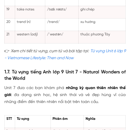
19
take notes
/teɪk nəʊts/
ghi chép
20
trend (n)
/trend/
xu hướng
21
western (adj)
/ˈwestən/
thuộc phương Tây
👉
Xem chi tiết từ vựng, cụm từ và bài tập tại:
Từ vựng Unit 6 lớp 9
- Vietnamese Lifestyle: Then and Now
1.7. Từ vựng tiếng Anh lớp 9 Unit 7 - Natural Wonders of
the World
Unit 7 đưa các bạn khám phá
những kỳ quan thiên nhiên thế
giới
: đa dạng sinh học, hệ sinh thái và vẻ đẹp hùng vĩ của
những điểm đến thiên nhiên nổi bật trên toàn cầu.
STT
Từ vựng
Phiên âm
Nghĩa