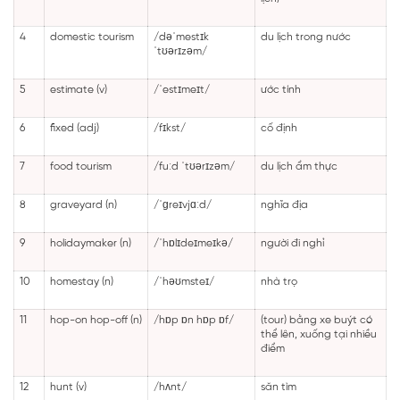
4
domestic tourism
/dəˈmestɪk
du lịch trong nước
ˈtʊərɪzəm/
5
estimate (v)
/ˈestɪmeɪt/
ước tính
6
fixed (adj)
/fɪkst/
cố định
7
food tourism
/fuːd ˈtʊərɪzəm/
du lịch ẩm thực
8
graveyard (n)
/ˈɡreɪvjɑːd/
nghĩa địa
9
holidaymaker (n)
/ˈhɒlɪdeɪmeɪkə/
người đi nghỉ
10
homestay (n)
/ˈhəʊmsteɪ/
nhà trọ
11
hop-on hop-off (n)
/hɒp ɒn hɒp ɒf/
(tour) bằng xe buýt có
thể lên, xuống tại nhiều
điểm
12
hunt (v)
/hʌnt/
săn tìm