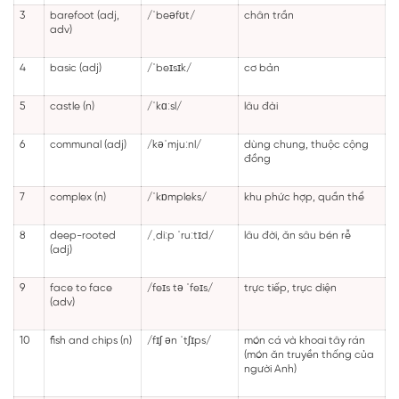
3
barefoot (adj,
/ˈbeəfʊt/
chân trần
adv)
4
basic (adj)
/ˈbeɪsɪk/
cơ bản
5
castle (n)
/ˈkɑːsl/
lâu đài
6
communal (adj)
/kəˈmjuːnl/
dùng chung, thuộc cộng
đồng
7
complex (n)
/ˈkɒmpleks/
khu phức hợp, quần thể
8
deep-rooted
/ˌdiːp ˈruːtɪd/
lâu đời, ăn sâu bén rễ
(adj)
9
face to face
/feɪs tə ˈfeɪs/
trực tiếp, trực diện
(adv)
10
fish and chips (n)
/fɪʃ ən ˈtʃɪps/
món cá và khoai tây rán
(món ăn truyền thống của
người Anh)