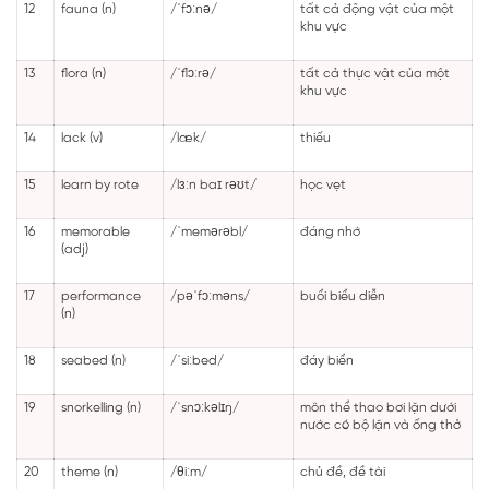
12
fauna (n)
/ˈfɔːnə/
tất cả động vật của một
khu vực
13
flora (n)
/ˈflɔːrə/
tất cả thực vật của một
khu vực
14
lack (v)
/læk/
thiếu
15
learn by rote
/lɜːn baɪ rəʊt/
học vẹt
16
memorable
/ˈmemərəbl/
đáng nhớ
(adj)
17
performance
/pəˈfɔːməns/
buổi biểu diễn
(n)
18
seabed (n)
/ˈsiːbed/
đáy biển
19
snorkelling (n)
/ˈsnɔːkəlɪŋ/
môn thể thao bơi lặn dưới
nước có bộ lặn và ống thở
20
theme (n)
/θiːm/
chủ đề, đề tài