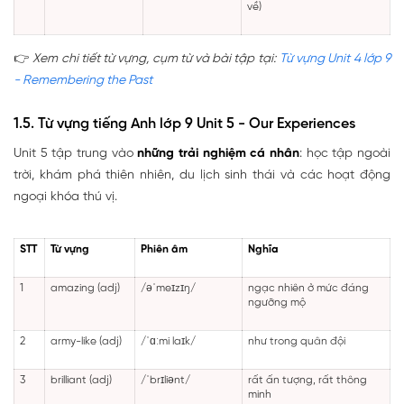
về)
👉
Xem chi tiết từ vựng, cụm từ và bài tập tại:
Từ vựng Unit 4 lớp 9
- Remembering the Past
1.5. Từ vựng tiếng Anh lớp 9 Unit 5 - Our Experiences
Unit 5 tập trung vào
những trải nghiệm cá nhân
: học tập ngoài
trời, khám phá thiên nhiên, du lịch sinh thái và các hoạt động
ngoại khóa thú vị.
STT
Từ vựng
Phiên âm
Nghĩa
1
amazing (adj)
/əˈmeɪzɪŋ/
ngạc nhiên ở mức đáng
ngưỡng mộ
2
army-like (adj)
/ˈɑːmi laɪk/
như trong quân đội
3
brilliant (adj)
/ˈbrɪliənt/
rất ấn tượng, rất thông
minh