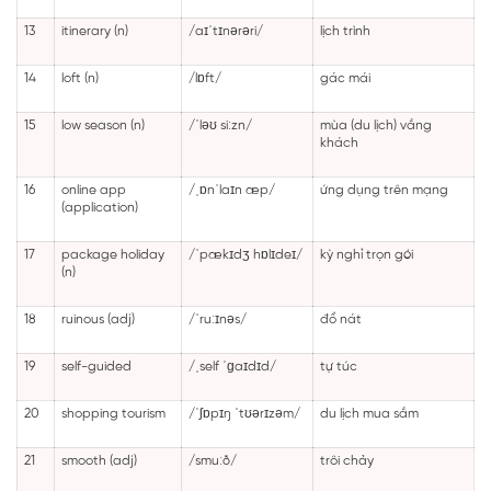
13
itinerary (n)
/aɪˈtɪnərəri/
lịch trình
14
loft (n)
/lɒft/
gác mái
15
low season (n)
/ˈləʊ siːzn/
mùa (du lịch) vắng
khách
16
online app
/ˌɒnˈlaɪn æp/
ứng dụng trên mạng
(application)
17
package holiday
/ˈpækɪdʒ hɒlɪdeɪ/
kỳ nghỉ trọn gói
(n)
18
ruinous (adj)
/ˈruːɪnəs/
đổ nát
19
self-guided
/ˌself ˈɡaɪdɪd/
tự túc
20
shopping tourism
/ˈʃɒpɪŋ ˈtʊərɪzəm/
du lịch mua sắm
21
smooth (adj)
/smuːð/
trôi chảy