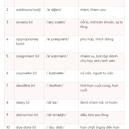
2
additional (adj)
/əˈdɪʃənl/
thêm, thêm vào
3
anxiety (n)
/æŋˈzaɪəti/
nỗi lo, mối băn khoăn, sự lo
lắng
4
appropriately
/əˈprəʊpriətli/
phù hợp, thích đáng
(adv)
5
assignment (n)
/əˈsaɪnmənt/
nhiệm vụ, bài tập dành
cho học sinh/sinh viên
6
counsellor (n)
/ˈkaʊnsələ/
cố vấn, người tư vấn
7
deadline (n)
/ˈdedlaɪn/
thời hạn cuối cùng, hạn
cuối
8
delay (v)
/dɪˈleɪ/
(làm) chậm trễ, trì hoãn
9
distraction (n)
/dɪˈstrækʃn/
điều làm sao lãng
10
due date (n)
/ˈdjuː deɪt/
hạn chót (ngày đến hạn