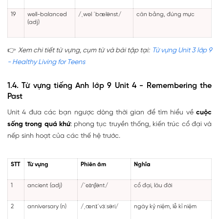
19
well-balanced
/ˌwel ˈbælənst/
cân bằng, đúng mực
(adj)
👉
Xem chi tiết từ vựng, cụm từ và bài tập tại:
Từ vựng Unit 3 lớp 9
- Healthy Living for Teens
1.4. Từ vựng tiếng Anh lớp 9 Unit 4 - Remembering the
Past
Unit 4 đưa các bạn ngược dòng thời gian để tìm hiểu về
cuộc
sống trong quá khứ
: phong tục truyền thống, kiến trúc cổ đại và
nếp sinh hoạt của các thế hệ trước.
STT
Từ vựng
Phiên âm
Nghĩa
1
ancient (adj)
/ˈeɪnʃənt/
cổ đại, lâu đời
2
anniversary (n)
/ˌænɪˈvɜːsəri/
ngày kỷ niệm, lễ kỉ niệm