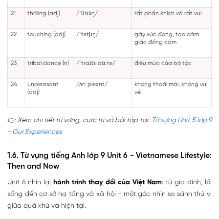
21
thrilling (adj)
/ˈθrɪlɪŋ/
rất phấn khích và rất vui
22
touching (adj)
/ˈtʌtʃɪŋ/
gây xúc động, tạo cảm
giác đồng cảm
23
tribal dance (n)
/ˈtraɪbl dɑːns/
điệu múa của bộ tộc
24
unpleasant
/ʌnˈpleznt/
không thoải mái, không vui
(adj)
vẻ
👉
Xem chi tiết từ vựng, cụm từ và bài tập tại:
Từ vựng Unit 5 lớp 9
- Our Experiences
1.6. Từ vựng tiếng Anh lớp 9 Unit 6 - Vietnamese Lifestyle:
Then and Now
Unit 6 nhìn lại
hành trình thay đổi của Việt Nam
: từ gia đình, lối
sống đến cơ sở hạ tầng và xã hội - một góc nhìn so sánh thú vị
giữa quá khứ và hiện tại.