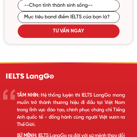
TƯ VẤN NGAY
TẦM NHÌN:
Hệ thống luyện thi IELTS LangGo mong
muốn trở thành thương hiệu đi đầu tại Việt Nam
trong lĩnh vực đào tạo, chinh phục chứng chỉ Tiếng
Anh quốc tế - đồng hành cùng người Việt vươn ra
Thế Giới.
SỨ MỆNH:
IELTS LangGo ra đời với sứ mệnh thay đổi