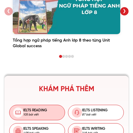
❮
❯
Tổng hợp ngữ pháp tiếng Anh lớp 8 theo từng Unit
Global success
KHÁM PHÁ THÊM
IELTS READING
IELTS LISTENING
105 bài viết
87 bài viết
IELTS SPEAKING
IELTS WRITING