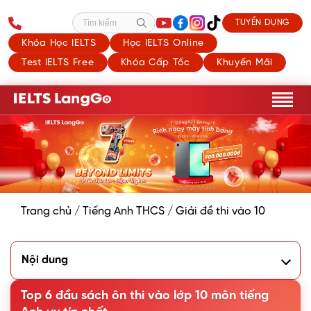
TUYỂN DỤNG
Tìm kiếm
Khóa Học IELTS
Học IELTS Online
Test IELTS Free
Khóa Cấp Tốc
Khuyến Mãi
Trang chủ
/
Tiếng Anh THCS
/
Giải đề thi vào 10
Nội dung
1. Một số lưu ý khi lựa chọn sách ôn thi vào lớp 10 môn
tiếng Anh
Top 6 đầu sách ôn thi vào lớp 10 môn tiếng
2. Top 6 đầu sách ôn thi vào lớp 10 môn tiếng Anh chất