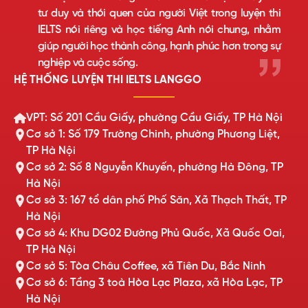
tư duy và thói quen của người Việt trong luyện thi
IELTS nói riêng và học tiếng Anh nói chung, nhằm
giúp người học thành công, hạnh phúc hơn trong sự
nghiệp và cuộc sống.
HỆ THỐNG LUYỆN THI IELTS LANGGO
VPT: Số 201 Cầu Giấy, phường Cầu Giấy, TP Hà Nội
Cơ sở 1: Số 179 Trường Chinh, phường Phương Liệt,
TP Hà Nội
Cơ sở 2: Số 8 Nguyễn Khuyến, phường Hà Đông, TP
Hà Nội
Cơ sở 3: 167 tổ dân phố Phố Săn, Xã Thạch Thất, TP
Hà Nội
Cơ sở 4: Khu DG02 Đường Phủ Quốc, Xã Quốc Oai,
TP Hà Nội
Cơ sở 5: Tòa Châu Coffee, xã Tiên Du, Bắc Ninh
Cơ sở 6: Tầng 3 toà Hòa Lạc Plaza, xã Hòa Lạc, TP
Hà Nội