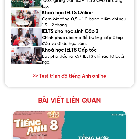
100% giảng viên 8.5+ IELTS Overall đứng
lớp.
Khoá học IELTS Online
Cam kết tăng 0,5 - 1.0 band điểm chỉ sau
1,5 - 2 tháng.
IELTS cho học sinh Cấp 2
Chinh phục ước mơ đỗ trường cấp 3 top
đầu và đi du học sớm.
Khoá học IELTS Cấp tốc
Bứt phá đầu ra 7.5+ IELTS chỉ sau 10 buổi
học.
>> Test trình độ tiếng Anh online
BÀI VIẾT LIÊN QUAN