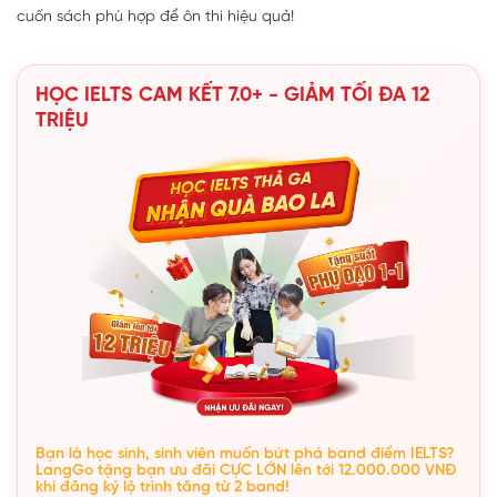
cuốn sách phù hợp để ôn thi hiệu quả!
HỌC IELTS CAM KẾT 7.0+ - GIẢM TỐI ĐA 12
TRIỆU
Bạn là học sinh, sinh viên muốn bứt phá band điểm IELTS?
LangGo tặng bạn ưu đãi CỰC LỚN lên tới 12.000.000 VNĐ
khi đăng ký lộ trình tăng từ 2 band!