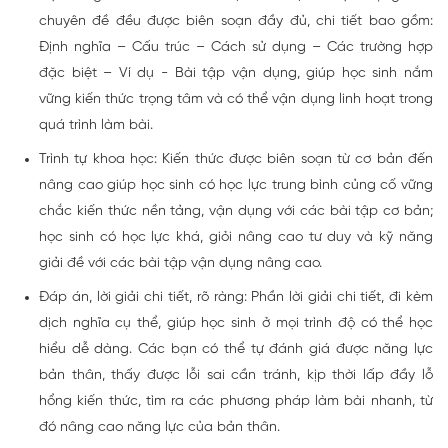
chuyên đề đều được biên soạn đầy đủ, chi tiết bao gồm:
Định nghĩa – Cấu trúc – Cách sử dụng – Các trường hợp
đặc biệt – Ví dụ - Bài tập vận dụng, giúp học sinh nắm
vững kiến thức trọng tâm và có thể vận dụng linh hoạt trong
quá trình làm bài.
Trình tự khoa học: Kiến thức được biên soạn từ cơ bản đến
nâng cao giúp học sinh có học lực trung bình củng cố vững
chắc kiến thức nền tảng, vận dụng với các bài tập cơ bản;
học sinh có học lực khá, giỏi nâng cao tư duy và kỹ năng
giải đề với các bài tập vận dụng nâng cao.
Đáp án, lời giải chi tiết, rõ ràng: Phần lời giải chi tiết, đi kèm
dịch nghĩa cụ thể, giúp học sinh ở mọi trình độ có thể học
hiểu dễ dàng. Các bạn có thể tự đánh giá được năng lực
bản thân, thấy được lỗi sai cần tránh, kịp thời lấp đầy lỗ
hổng kiến thức, tìm ra các phương pháp làm bài nhanh, từ
đó nâng cao năng lực của bản thân.