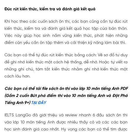
Đúc rút kiến thức, kiểm tra và đánh giá kết quả
Khi học theo các cuốn sách ôn thi, các bạn cũng cần tự đúc rút
kiến thức, kiểm tra và đánh giá kết quả học tập của bản thân.
Việc này giúp học sinh nắm vững kiến thức, phát hiện những
điểm còn yếu cần ôn tập thêm và cải thiện kỹ năng làm bài thi.
Các bạn có thể tự đúc rút kiến thức bằng cách: Vẽ sơ đồ tư duy
để ghi nhớ kiến thức một cách hệ thống, dễ nhớ. Hoặc tự viết ra
những ghi chú, tóm tắt kiến thức nhằm ghi nhớ kiến thức một
cách lâu hơn.
Các bạn có thể tải file sách ôn thi vào lớp 10 môn tiếng Anh PDF
(Gồm 2 cuốn Bứt phá điểm thi vào 10 môn tiếng Anh và Đột Phá
Tiếng Anh 9+)
TẠI ĐÂY
IELTS LangGo đã giới thiệu và review nhanh 6 đầu sách ôn thi
vào lớp 10 môn tiếng Anh được nhiều thầy cô và các các bạn
học sinh đánh giá cao nhất. Hy vọng các bạn có thể tìm được