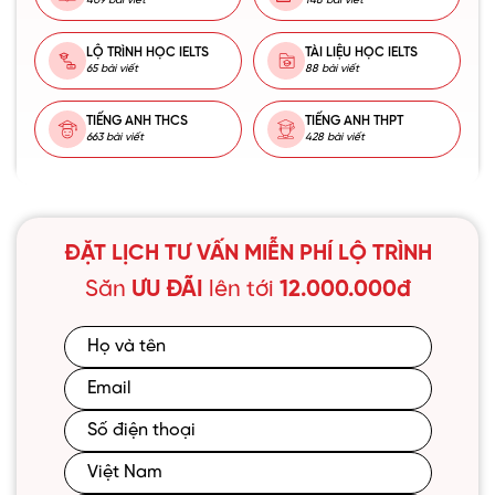
409 bài viết
148 bài viết
LỘ TRÌNH HỌC IELTS
TÀI LIỆU HỌC IELTS
65 bài viết
88 bài viết
TIẾNG ANH THCS
TIẾNG ANH THPT
663 bài viết
428 bài viết
ĐẶT LỊCH TƯ VẤN MIỄN PHÍ LỘ TRÌNH
Săn
ƯU ĐÃI
lên tới
12.000.000đ