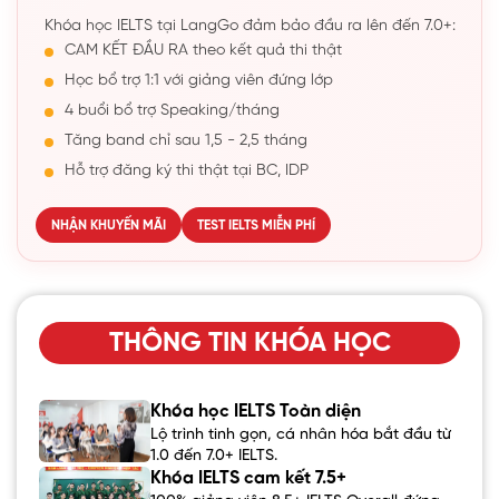
Khóa học IELTS tại LangGo đảm bảo đầu ra lên đến 7.0+:
CAM KẾT ĐẦU RA theo kết quả thi thật
Học bổ trợ 1:1 với giảng viên đứng lớp
4 buổi bổ trợ Speaking/tháng
Tăng band chỉ sau 1,5 - 2,5 tháng
Hỗ trợ đăng ký thi thật tại BC, IDP
NHẬN KHUYẾN MÃI
TEST IELTS MIỄN PHÍ
THÔNG TIN KHÓA HỌC
Khóa học IELTS Toàn diện
Lộ trình tinh gọn, cá nhân hóa bắt đầu từ
1.0 đến 7.0+ IELTS.
Khóa IELTS cam kết 7.5+