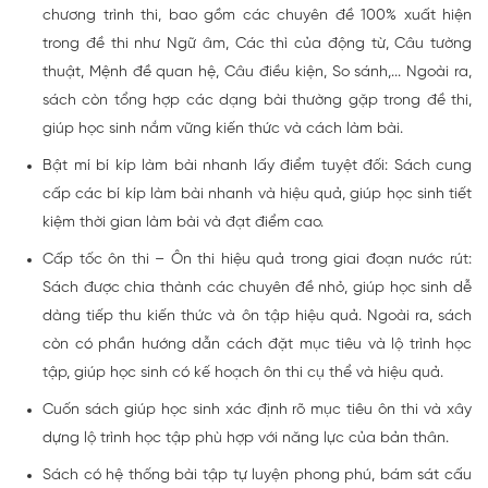
chương trình thi, bao gồm các chuyên đề 100% xuất hiện
trong đề thi như Ngữ âm, Các thì của động từ, Câu tường
thuật, Mệnh đề quan hệ, Câu điều kiện, So sánh,... Ngoài ra,
sách còn tổng hợp các dạng bài thường gặp trong đề thi,
giúp học sinh nắm vững kiến thức và cách làm bài.
Bật mí bí kíp làm bài nhanh lấy điểm tuyệt đối: Sách cung
cấp các bí kíp làm bài nhanh và hiệu quả, giúp học sinh tiết
kiệm thời gian làm bài và đạt điểm cao.
Cấp tốc ôn thi – Ôn thi hiệu quả trong giai đoạn nước rút:
Sách được chia thành các chuyên đề nhỏ, giúp học sinh dễ
dàng tiếp thu kiến thức và ôn tập hiệu quả. Ngoài ra, sách
còn có phần hướng dẫn cách đặt mục tiêu và lộ trình học
tập, giúp học sinh có kế hoạch ôn thi cụ thể và hiệu quả.
Cuốn sách giúp học sinh xác định rõ mục tiêu ôn thi và xây
dựng lộ trình học tập phù hợp với năng lực của bản thân.
Sách có hệ thống bài tập tự luyện phong phú, bám sát cấu