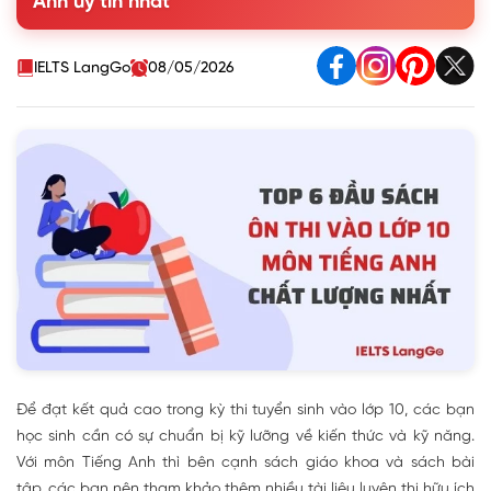
Anh uy tín nhất
lượng nhất
3. Cách sử dụng sách ôn thi vào lớp 10 môn tiếng Anh hiệu
quả
IELTS LangGo
08/05/2026
Để đạt kết quả cao trong kỳ thi tuyển sinh vào lớp 10, các bạn
học sinh cần có sự chuẩn bị kỹ lưỡng về kiến thức và kỹ năng.
Với môn Tiếng Anh thì bên cạnh sách giáo khoa và sách bài
tập, các bạn nên tham khảo thêm nhiều tài liệu luyện thi hữu ích