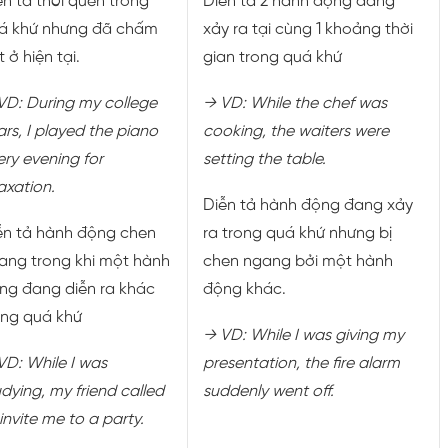
ễn tả thói quen trong
Diễn tả 2 hành động đang
á khứ nhưng đã chấm
xảy ra tại cùng 1 khoảng thời
 ở hiện tại.
gian trong quá khứ
VD: During my college
→ VD: While the chef was
ars, I played the piano
cooking, the waiters were
ery evening for
setting the table.
axation.
Diễn tả hành động đang xảy
ễn tả hành động chen
ra trong quá khứ nhưng bị
ang trong khi một hành
chen ngang bởi một hành
ng đang diễn ra khác
động khác.
ong quá khứ
→ VD:
While I was giving my
VD:
While I was
presentation, the fire alarm
udying, my friend called
suddenly went off.
invite me to a party.