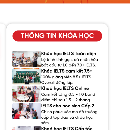
THÔNG TIN KHÓA HỌC
Khóa học IELTS Toàn diện
Lộ trình tinh gọn, cá nhân hóa
bắt đầu từ 1.0 đến 7.0+ IELTS.
Khóa IELTS cam kết 7.5+
100% giảng viên 8.5+ IELTS
Overall đứng lớp.
Khoá học IELTS Online
Cam kết tăng 0,5 - 1.0 band
điểm chỉ sau 1,5 - 2 tháng.
IELTS cho học sinh Cấp 2
Chinh phục ước mơ đỗ trường
cấp 3 top đầu và đi du học
sớm.
Khoá học IELTS Cấp tốc