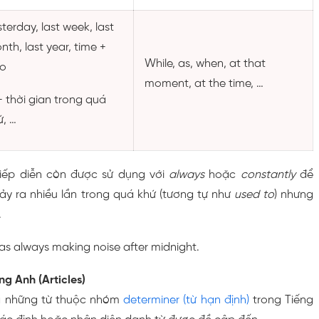
terday, last week, last
nth, last year, time +
While, as, when, at that
o
moment, at the time, …
 + thời gian trong quá
ứ, …
iếp diễn còn được sử dụng với
always
hoặc
constantly
để
ảy ra nhiều lần trong quá khứ (tương tự như
used to
) nhưng
.
as always making noise after midnight.
ng Anh (Articles)
là những từ thuộc nhóm
determiner (từ hạn định)
trong Tiếng