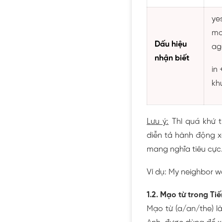
yes
mo
Dấu hiệu
ag
nhận biết
in
kh
Lưu ý:
Thì quá khứ t
diễn tả hành động x
mang nghĩa tiêu cực
Ví dụ: My neighbor w
1.2. Mạo từ trong Tiế
Mạo từ (a/an/the) 