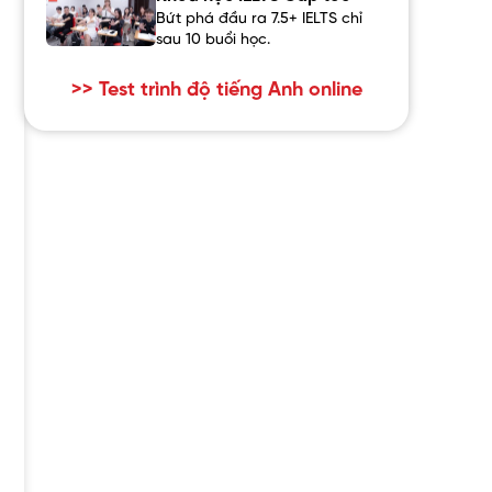
Bứt phá đầu ra 7.5+ IELTS chỉ
sau 10 buổi học.
>> Test trình độ tiếng Anh online