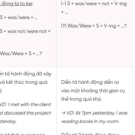
i động từ to be
:
(-) S + was/were + not + V-ing
+ …
) S + was/were + …
(?) Was/Were + S + V-ing + …?
) S + was not/were not +
) Was/Were + S + …?
ễn tả hành động đã xảy
 và kết thúc trong quá
Diễn tả hành động diễn ra
ứ
vào một khoảng thời gian cụ
thể trong quá khứ.
VD: I met with the client
d discussed the project
→
VD:
At 7pm yesterday, I was
sterday.
reading books in my room.