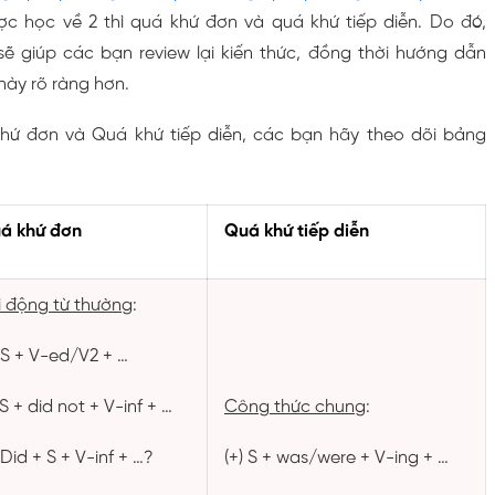
c học về 2 thì quá khứ đơn và quá khứ tiếp diễn. Do đó,
 sẽ giúp các bạn review lại kiến thức, đồng thời hướng dẫn
 này rõ ràng hơn.
hứ đơn và Quá khứ tiếp diễn, các bạn hãy theo dõi bảng
á khứ đơn
Quá khứ tiếp diễn
i động từ thường
:
) S + V-ed/V2 + …
 S + did not + V-inf + …
Công thức chung
:
 Did + S + V-inf + …?
(+) S + was/were + V-ing + …