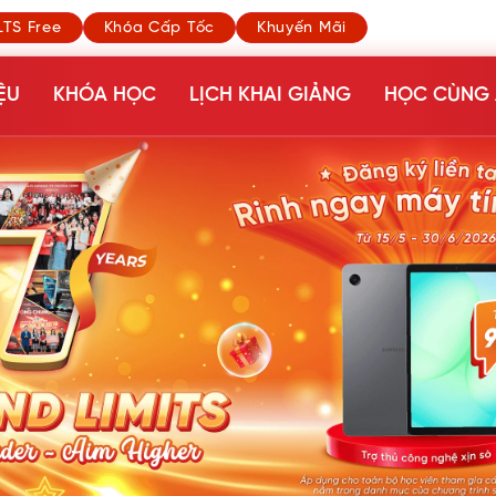
LTS Free
Khóa Cấp Tốc
Khuyến Mãi
ỆU
KHÓA HỌC
LỊCH KHAI GIẢNG
HỌC CÙNG 