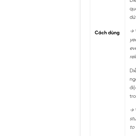
Di
qu
dứt
→ 
Cách dùng
ye
ev
rel
Di
ng
độ
tr
→ 
st
to 