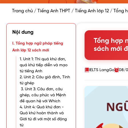
Trang chủ
/
Tiếng Anh THPT
/
Tiếng Anh lớp 12
/
Tổng h
Nội dung
Tổng hợp n
I. Tổng hợp ngữ pháp tiếng
sách mới đ
Anh lớp 12 sách mới
1. Unit 1: Thì quá khứ đơn,
quá khứ tiếp diễn và mạo
IELTS LangGo
08/0
từ tiếng Anh
2. Unit 2: Câu giả định, Tính
từ ghép
3. Unit 3: Câu đơn, câu
ghép, câu phức và Mệnh
đề quan hệ với Which
4. Unit 4: Quá khứ đơn -
Quá khứ hoàn thành và
Giới từ đi với một số động
từ