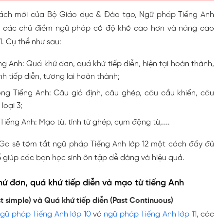
sách mới của Bộ Giáo dục & Đào tạo, Ngữ pháp Tiếng Anh
ào các chủ điểm ngữ pháp có độ khó cao hơn và nâng cao
11. Cụ thể như sau:
ng Anh: Quá khứ đơn, quá khứ tiếp diễn, hiện tại hoàn thành,
nh tiếp diễn, tương lai hoàn thành;
g Tiếng Anh: Câu giả định, câu ghép, câu cầu khiến, câu
 loại 3;
 Tiếng Anh: Mạo từ, tính từ ghép, cụm động từ,....
Go sẽ tóm tắt ngữ pháp Tiếng Anh lớp 12 một cách đầy đủ
 giúp các bạn học sinh ôn tập dễ dàng và hiệu quả.
 khứ đơn, quá khứ tiếp diễn và mạo từ tiếng Anh
st simple) và Quá khứ tiếp diễn (Past Continuous)
gữ pháp Tiếng Anh lớp 10
và
ngữ pháp Tiếng Anh lớp 11
, các