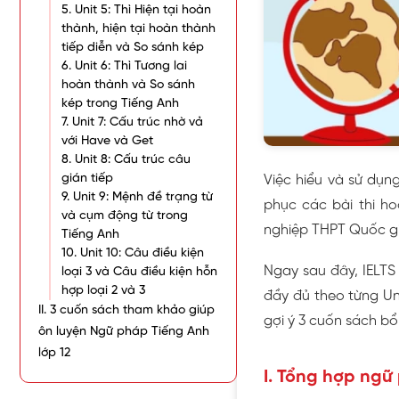
5. Unit 5: Thì Hiện tại hoàn
thành, hiện tại hoàn thành
tiếp diễn và So sánh kép
6. Unit 6: Thì Tương lai
hoàn thành và So sánh
kép trong Tiếng Anh
7. Unit 7: Cấu trúc nhờ vả
với Have và Get
8. Unit 8: Cấu trúc câu
gián tiếp
Việc hiểu và sử dụn
9. Unit 9: Mệnh đề trạng từ
phục các bài thi ho
và cụm động từ trong
nghiệp THPT Quốc gi
Tiếng Anh
10. Unit 10: Câu điều kiện
Ngay sau đây, IELT
loại 3 và Câu điều kiện hỗn
hợp loại 2 và 3
đầy đủ theo từng Un
II. 3 cuốn sách tham khảo giúp
gợi ý 3 cuốn sách bổ
ôn luyện Ngữ pháp Tiếng Anh
lớp 12
I. Tổng hợp ngữ