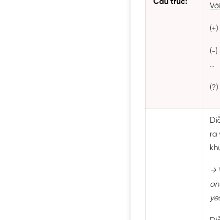
Cấu trúc:
Vớ
(+
(-
…
(?
Di
ra
kh
→
an
ye