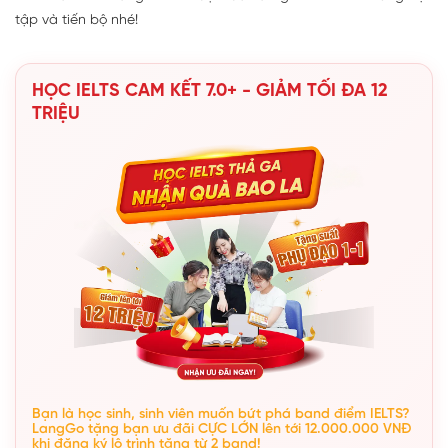
tập và tiến bộ nhé!
HỌC IELTS CAM KẾT 7.0+ - GIẢM TỐI ĐA 12
TRIỆU
Bạn là học sinh, sinh viên muốn bứt phá band điểm IELTS?
LangGo tặng bạn ưu đãi CỰC LỚN lên tới 12.000.000 VNĐ
khi đăng ký lộ trình tăng từ 2 band!