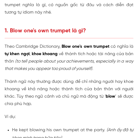
trumpet nghĩa là gì, có nguồn gốc từ đâu và cách diễn đạt
tương tự idiom này nhé.
1. Blow one's own trumpet là gì?
Theo Cambridge Dictionary,
Blow one's own trumpet
có nghĩa là
tự khen ngợi
,
khoe khoang
về thành tích hoặc tài năng của bản
thân
(to tell people about your achievements, especially in a way
that makes you appear too proud of yourself).
Thành ngữ này thường được dùng để chỉ những người hay khoe
khoang về khả năng hoặc thành tích của bản thân với người
khác. Tùy theo ngữ cảnh và chủ ngữ mà động từ ‘
blow
’ sẽ được
chia phù hợp.
Ví dụ:
He kept blowing his own trumpet at the party.
(Anh ấy đã tự