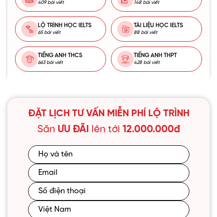
409 bài viết
148 bài viết
LỘ TRÌNH HỌC IELTS
TÀI LIỆU HỌC IELTS
65 bài viết
88 bài viết
TIẾNG ANH THCS
TIẾNG ANH THPT
663 bài viết
428 bài viết
ĐẶT LỊCH TƯ VẤN MIỄN PHÍ LỘ TRÌNH
Săn
ƯU ĐÃI
lên tới
12.000.000đ