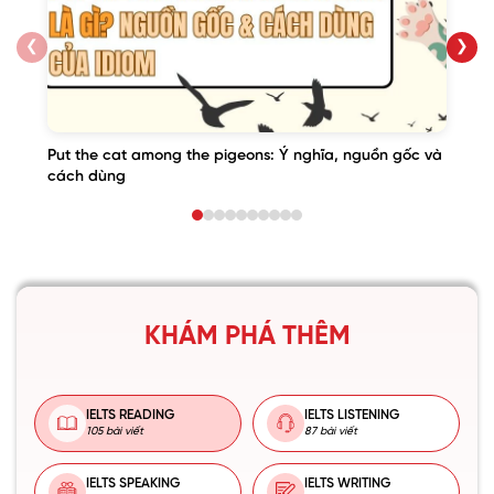
❮
❯
Put the cat among the pigeons: Ý nghĩa, nguồn gốc và
cách dùng
KHÁM PHÁ THÊM
IELTS READING
IELTS LISTENING
105 bài viết
87 bài viết
IELTS SPEAKING
IELTS WRITING