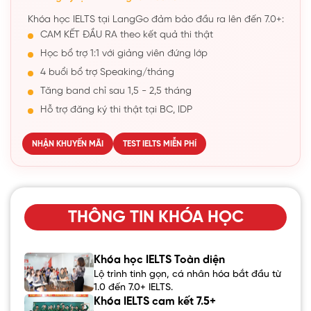
Khóa học IELTS tại LangGo đảm bảo đầu ra lên đến 7.0+:
CAM KẾT ĐẦU RA theo kết quả thi thật
Học bổ trợ 1:1 với giảng viên đứng lớp
4 buổi bổ trợ Speaking/tháng
Tăng band chỉ sau 1,5 - 2,5 tháng
Hỗ trợ đăng ký thi thật tại BC, IDP
NHẬN KHUYẾN MÃI
TEST IELTS MIỄN PHÍ
THÔNG TIN KHÓA HỌC
Khóa học IELTS Toàn diện
Lộ trình tinh gọn, cá nhân hóa bắt đầu từ
1.0 đến 7.0+ IELTS.
Khóa IELTS cam kết 7.5+