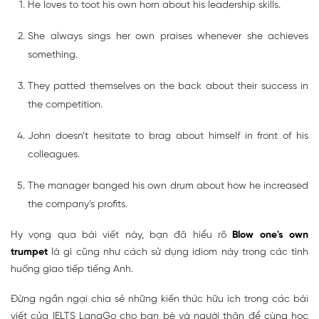
He loves to toot his own horn about his leadership skills.
She always sings her own praises whenever she achieves
something.
They patted themselves on the back about their success in
the competition.
John doesn’t hesitate to brag about himself in front of his
colleagues.
The manager banged his own drum about how he increased
the company’s profits.
Hy vọng qua bài viết này, bạn đã hiểu rõ
Blow one's own
trumpet
là gì cũng như cách sử dụng idiom này trong các tình
huống giao tiếp tiếng Anh.
Đừng ngần ngại chia sẻ những kiến thức hữu ích trong các bài
viết của IELTS LangGo cho bạn bè và người thân để cùng học