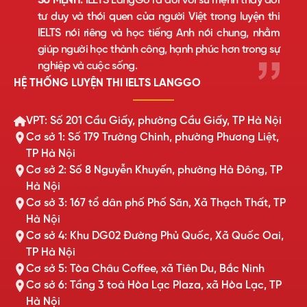
SỨ MỆNH:
IELTS LangGo ra đời với sứ mệnh thay đổi
tư duy và thói quen của người Việt trong luyện thi
IELTS nói riêng và học tiếng Anh nói chung, nhằm
giúp người học thành công, hạnh phúc hơn trong sự
nghiệp và cuộc sống.
HỆ THỐNG LUYỆN THI IELTS LANGGO
VPT: Số 201 Cầu Giấy, phường Cầu Giấy, TP Hà Nội
Cơ sở 1: Số 179 Trường Chinh, phường Phương Liệt,
TP Hà Nội
Cơ sở 2: Số 8 Nguyễn Khuyến, phường Hà Đông, TP
Hà Nội
Cơ sở 3: 167 tổ dân phố Phố Săn, Xã Thạch Thất, TP
Hà Nội
Cơ sở 4: Khu DG02 Đường Phủ Quốc, Xã Quốc Oai,
TP Hà Nội
Cơ sở 5: Tòa Châu Coffee, xã Tiên Du, Bắc Ninh
Cơ sở 6: Tầng 3 toà Hòa Lạc Plaza, xã Hòa Lạc, TP
Hà Nội