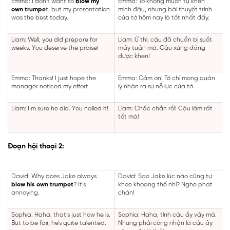
Emma: I don’t want to
blow my
Emma: Tớ không muốn tự khen
own trumpe
t, but my presentation
mình đâu, nhưng bài thuyết trình
was the best today.
của tớ hôm nay là tốt nhất đấy.
Liam: Well, you did prepare for
Liam: Ừ thì, cậu đã chuẩn bị suốt
weeks. You deserve the praise!
mấy tuần mà. Cậu xứng đáng
được khen!
Emma: Thanks! I just hope the
Emma: Cảm ơn! Tớ chỉ mong quản
manager noticed my effort.
lý nhận ra sự nỗ lực của tớ.
Liam: I’m sure he did. You nailed it!
Liam: Chắc chắn rồi! Cậu làm rất
tốt mà!
Đoạn hội thoại 2:
David: Why does Jake always
David: Sao Jake lúc nào cũng tự
blow his own trumpet
? It’s
khoe khoang thế nhỉ? Nghe phát
annoying.
chán!
Sophia: Haha, that’s just how he is.
Sophia: Haha, tính cậu ấy vậy mà.
But to be fair, he’s quite talented.
Nhưng phải công nhận là cậu ấy