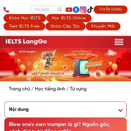
TUYỂN DỤNG
Tìm kiếm
Khóa Học IELTS
Học IELTS Online
Test IELTS Free
Khóa Cấp Tốc
Khuyến Mãi
Trang chủ
/
Học tiếng Anh
/
Từ vựng
Nội dung
1. Blow one's own trumpet là gì?
2. Nguồn gốc của idiom Blow one's own trumpet
Blow one's own trumpet là gì? Nguồn gốc,
3. Các cách diễn đạt đồng nghĩa với Blow one's own