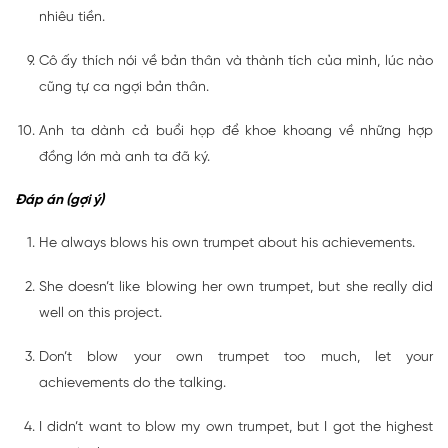
nhiêu tiền.
Cô ấy thích nói về bản thân và thành tích của mình, lúc nào
cũng tự ca ngợi bản thân.
Anh ta dành cả buổi họp để khoe khoang về những hợp
đồng lớn mà anh ta đã ký.
Đáp án (gợi ý)
He always blows his own trumpet about his achievements.
She doesn’t like blowing her own trumpet, but she really did
well on this project.
Don’t blow your own trumpet too much, let your
achievements do the talking.
I didn’t want to blow my own trumpet, but I got the highest