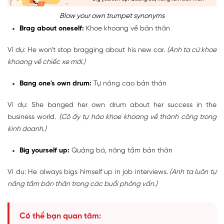
Blow your own trumpet synonyms
Brag about oneself:
Khoe khoang về bản thân
Ví dụ: He won’t stop bragging about his new car.
(Anh ta cứ khoe
khoang về chiếc xe mới.)
Bang one's own drum:
Tự nâng cao bản thân
Ví dụ: She banged her own drum about her success in the
business world.
(Cô ấy tự hào khoe khoang về thành công trong
kinh doanh.)
Big yourself up:
Quảng bá, nâng tầm bản thân
Ví dụ: He always bigs himself up in job interviews.
(Anh ta luôn tự
nâng tầm bản thân trong các buổi phỏng vấn.)
Có thể bạn quan tâm: