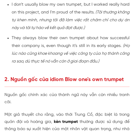
I don’t usually blow my own trumpet, but I worked really hard
on this project, and I’m proud of the results.
(Tôi thường không
tự khen mình, nhưng tôi đã làm việc rất chăm chỉ cho dự án
này và tôi tự hào về kết quả đạt được.)
They always blow their own trumpet about how successful
their company is, even though it’s still in its early stages.
(Họ
lúc nào cũng khoe khoang về việc công ty của họ thành công
ra sao, dù thực tế nó vẫn còn ở giai đoạn đầu.)
2. Nguồn gốc của idiom Blow one's own trumpet
Nguồn gốc chính xác của thành ngữ này vẫn còn nhiều tranh
cãi.
Một giả thuyết cho rằng, vào thời Trung Cổ, đặc biệt là trong
quân đội và hoàng gia,
kèn trumpet
thường được sử dụng để
thông báo sự xuất hiện của một nhân vật quan trọng, như nhà