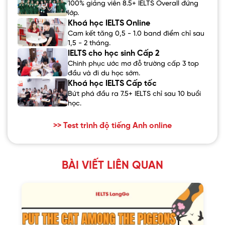
100% giảng viên 8.5+ IELTS Overall đứng
lớp.
Khoá học IELTS Online
Cam kết tăng 0,5 - 1.0 band điểm chỉ sau
1,5 - 2 tháng.
IELTS cho học sinh Cấp 2
Chinh phục ước mơ đỗ trường cấp 3 top
đầu và đi du học sớm.
Khoá học IELTS Cấp tốc
Bứt phá đầu ra 7.5+ IELTS chỉ sau 10 buổi
học.
>> Test trình độ tiếng Anh online
BÀI VIẾT LIÊN QUAN