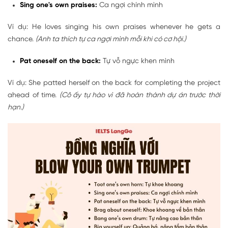
Sing one's own praises:
Ca ngợi chính mình
Ví dụ: He loves singing his own praises whenever he gets a
chance.
(Anh ta thích tự ca ngợi mình mỗi khi có cơ hội.)
Pat oneself on the back:
Tự vỗ ngực khen mình
Ví dụ: She patted herself on the back for completing the project
ahead of time.
(Cô ấy tự hào vì đã hoàn thành dự án trước thời
hạn.)