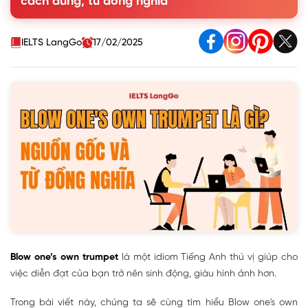
cách dùng, từ đồng nghĩa
trumpet
4. Mẫu hội thoại thực tế với Blow one's own trumpet
5. Bài tập ứng dụng Blow one's own trumpet
IELTS LangGo
17/02/2025
Blow one’s own trumpet
là một idiom Tiếng Anh thú vị giúp cho
việc diễn đạt của bạn trở nên sinh động, giàu hình ảnh hơn.
Trong bài viết này, chúng ta sẽ cùng tìm hiểu Blow one's own