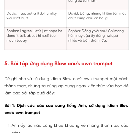
cũng có tài thật.
David: True, but a little humility
David: Đúng, nhưng khiêm tốn một
wouldn’t hurt.
chút cũng đâu có hại gì.
Sophia: I agree! Let’s just hope he
Sophia: Đồng ý với cậu! Chỉ mong
doesn’t talk about himself too
hôm nay cậu ấy đừng nói quá
much today.
nhiều về bản thân nữa.
5. Bài tập ứng dụng Blow one's own trumpet
Để ghi nhớ và sử dụng idiom Blow one's own trumpet một cách
thành thạo, chúng ta cùng áp dụng ngay kiến thức vừa học để
làm các bài tập dưới đây:
Bài 1: Dịch các câu sau sang tiếng Anh, sử dụng idiom Blow
one's own trumpet
Anh ấy lúc nào cũng khoe khoang về những thành tựu của