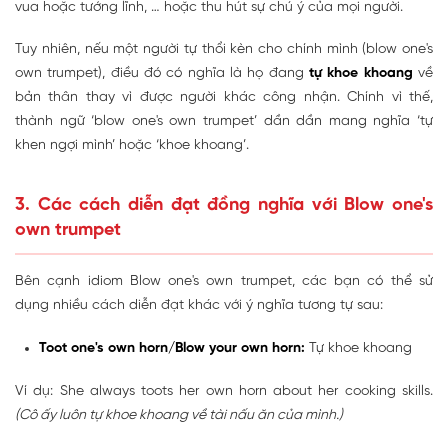
vua hoặc tướng lĩnh, … hoặc thu hút sự chú ý của mọi người.
Tuy nhiên, nếu một người tự thổi kèn cho chính mình (blow one's
own trumpet), điều đó có nghĩa là họ đang
tự khoe khoang
về
bản thân thay vì được người khác công nhận. Chính vì thế,
thành ngữ ‘blow one's own trumpet’ dần dần mang nghĩa ‘tự
khen ngợi mình’ hoặc ‘khoe khoang’.
3. Các cách diễn đạt đồng nghĩa với Blow one's
own trumpet
Bên cạnh idiom Blow one's own trumpet, các bạn có thể sử
dụng nhiều cách diễn đạt khác với ý nghĩa tương tự sau:
Toot one's own horn/Blow your own horn:
Tự khoe khoang
Ví dụ: She always toots her own horn about her cooking skills.
(Cô ấy luôn tự khoe khoang về tài nấu ăn của mình.)