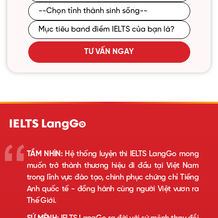
TƯ VẤN NGAY
TẦM NHÌN:
Hệ thống luyện thi IELTS LangGo mong
muốn trở thành thương hiệu đi đầu tại Việt Nam
trong lĩnh vực đào tạo, chinh phục chứng chỉ Tiếng
Anh quốc tế - đồng hành cùng người Việt vươn ra
Thế Giới.