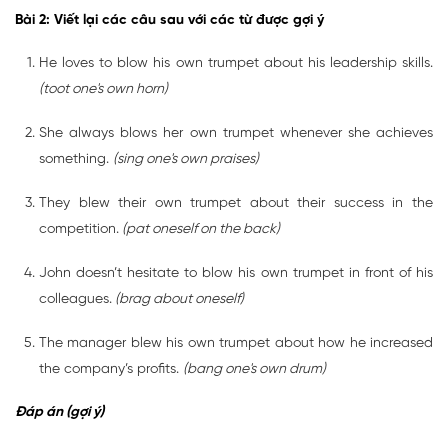
Bài 2: Viết lại các câu sau với các từ được gợi ý
He loves to blow his own trumpet about his leadership skills.
(toot one's own horn)
She always blows her own trumpet whenever she achieves
something.
(sing one's own praises)
They blew their own trumpet about their success in the
competition.
(pat oneself on the back)
John doesn’t hesitate to blow his own trumpet in front of his
colleagues.
(brag about oneself)
The manager blew his own trumpet about how he increased
the company’s profits.
(bang one's own drum)
Đáp án (gợi ý)