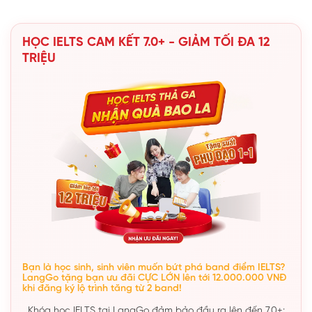
HỌC IELTS CAM KẾT 7.0+ - GIẢM TỐI ĐA 12
TRIỆU
Bạn là học sinh, sinh viên muốn bứt phá band điểm IELTS?
LangGo tặng bạn ưu đãi CỰC LỚN lên tới 12.000.000 VNĐ
khi đăng ký lộ trình tăng từ 2 band!
Khóa học IELTS tại LangGo đảm bảo đầu ra lên đến 7.0+: