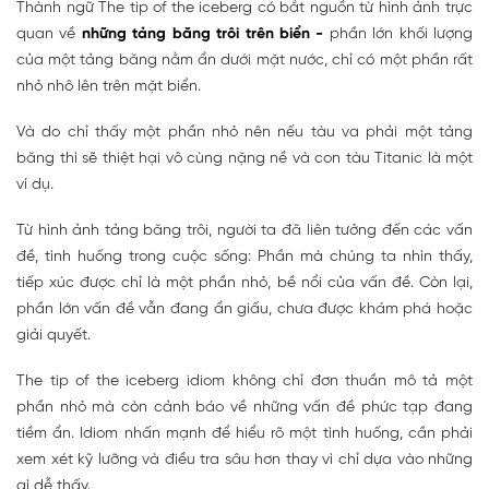
Thành ngữ The tip of the iceberg có bắt nguồn từ hình ảnh trực
quan về
những tảng băng trôi trên biển
-
phần lớn khối lượng
của một tảng băng nằm ẩn dưới mặt nước, chỉ có một phần rất
nhỏ nhô lên trên mặt biển.
Và do chỉ thấy một phần nhỏ nên nếu tàu va phải một tảng
băng thì sẽ thiệt hại vô cùng nặng nề và con tàu Titanic là một
ví dụ.
Từ hình ảnh tảng băng trôi, người ta đã liên tưởng đến các vấn
đề, tình huống trong cuộc sống: Phần mà chúng ta nhìn thấy,
tiếp xúc được chỉ là một phần nhỏ, bề nổi của vấn đề. Còn lại,
phần lớn vấn đề vẫn đang ẩn giấu, chưa được khám phá hoặc
giải quyết.
The tip of the iceberg idiom không chỉ đơn thuần mô tả một
phần nhỏ mà còn cảnh báo về những vấn đề phức tạp đang
tiềm ẩn. Idiom nhấn mạnh để hiểu rõ một tình huống, cần phải
xem xét kỹ lưỡng và điều tra sâu hơn thay vì chỉ dựa vào những
gì dễ thấy.