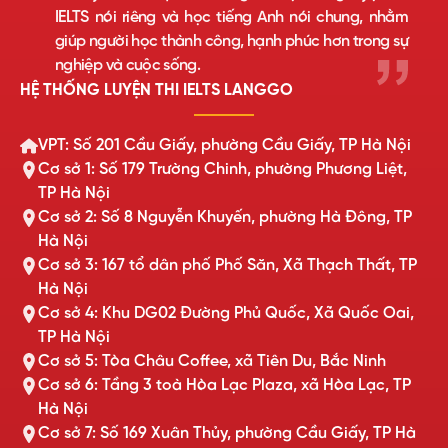
IELTS nói riêng và học tiếng Anh nói chung, nhằm
giúp người học thành công, hạnh phúc hơn trong sự
nghiệp và cuộc sống.
HỆ THỐNG LUYỆN THI IELTS LANGGO
VPT: Số 201 Cầu Giấy, phường Cầu Giấy, TP Hà Nội
Cơ sở 1: Số 179 Trường Chinh, phường Phương Liệt,
TP Hà Nội
Cơ sở 2: Số 8 Nguyễn Khuyến, phường Hà Đông, TP
Hà Nội
Cơ sở 3: 167 tổ dân phố Phố Săn, Xã Thạch Thất, TP
Hà Nội
Cơ sở 4: Khu DG02 Đường Phủ Quốc, Xã Quốc Oai,
TP Hà Nội
Cơ sở 5: Tòa Châu Coffee, xã Tiên Du, Bắc Ninh
Cơ sở 6: Tầng 3 toà Hòa Lạc Plaza, xã Hòa Lạc, TP
Hà Nội
Cơ sở 7: Số 169 Xuân Thủy, phường Cầu Giấy, TP Hà