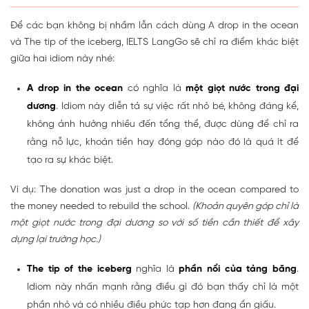
Để các bạn không bị nhầm lẫn cách dùng A drop in the ocean
và The tip of the iceberg, IELTS LangGo sẽ chỉ ra điểm khác biệt
giữa hai idiom này nhé:
A drop in the ocean
có nghĩa là
một giọt nước trong đại
dương
. Idiom này diễn tả sự việc rất nhỏ bé, không đáng kể,
không ảnh hưởng nhiều đến tổng thể, được dùng để chỉ ra
rằng nỗ lực, khoản tiền hay đóng góp nào đó là quá ít để
tạo ra sự khác biệt.
Ví dụ: The donation was just a drop in the ocean compared to
the money needed to rebuild the school.
(Khoản quyên góp chỉ là
một giọt nước trong đại dương so với số tiền cần thiết để xây
dựng lại trường học.)
The tip of the iceberg
nghĩa là
phần nổi của tảng băng
.
Idiom này nhấn mạnh rằng điều gì đó bạn thấy chỉ là một
phần nhỏ và có nhiều điều phức tạp hơn đang ẩn giấu.