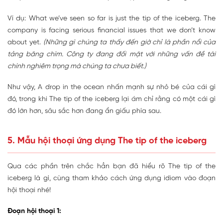
Ví dụ: What we’ve seen so far is just the tip of the iceberg. The
company is facing serious financial issues that we don’t know
about yet.
(Những gì chúng ta thấy đến giờ chỉ là phần nổi của
tảng băng chìm. Công ty đang đối mặt với những vấn đề tài
chính nghiêm trọng mà chúng ta chưa biết.)
Như vậy, A drop in the ocean nhấn mạnh sự nhỏ bé của cái gì
đó, trong khi The tip of the iceberg lại ám chỉ rằng có một cái gì
đó lớn hơn, sâu sắc hơn đang ẩn giấu phía sau.
5. Mẫu hội thoại ứng dụng The tip of the iceberg
Qua các phần trên chắc hẳn bạn đã hiểu rõ The tip of the
iceberg là gì, cùng tham khảo cách ứng dụng idiom vào đoạn
hội thoại nhé!
Đoạn hội thoại 1: