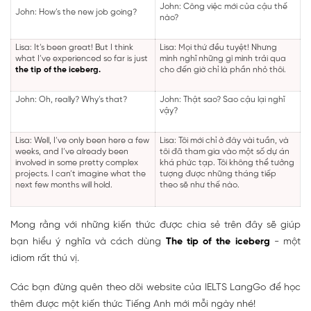
John: Công việc mới của cậu thế
John: How’s the new job going?
nào?
Lisa: It’s been great! But I think
Lisa: Mọi thứ đều tuyệt! Nhưng
what I’ve experienced so far is just
mình nghĩ những gì mình trải qua
the tip of the iceberg.
cho đến giờ chỉ là phần nhỏ thôi.
John: Oh, really? Why’s that?
John: Thật sao? Sao cậu lại nghĩ
vậy?
Lisa: Well, I’ve only been here a few
Lisa: Tôi mới chỉ ở đây vài tuần, và
weeks, and I’ve already been
tôi đã tham gia vào một số dự án
involved in some pretty complex
khá phức tạp. Tôi không thể tưởng
projects. I can’t imagine what the
tượng được những tháng tiếp
next few months will hold.
theo sẽ như thế nào.
Mong rằng với những kiến thức được chia sẻ trên đây sẽ giúp
bạn hiểu ý nghĩa và cách dùng
The tip of the iceberg
- một
idiom rất thú vị.
Các bạn đừng quên theo dõi website của IELTS LangGo để học
thêm được một kiến thức Tiếng Anh mới mỗi ngày nhé!