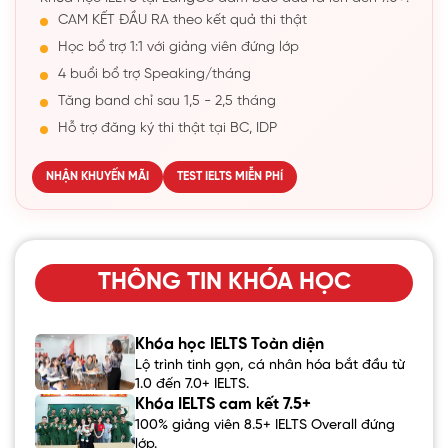
CAM KẾT ĐẦU RA theo kết quả thi thật
Học bổ trợ 1:1 với giảng viên đứng lớp
4 buổi bổ trợ Speaking/tháng
Tăng band chỉ sau 1,5 - 2,5 tháng
Hỗ trợ đăng ký thi thật tại BC, IDP
NHẬN KHUYẾN MÃI
TEST IELTS MIỄN PHÍ
THÔNG TIN KHÓA HỌC
Khóa học IELTS Toàn diện
Lộ trình tinh gọn, cá nhân hóa bắt đầu từ
1.0 đến 7.0+ IELTS.
Khóa IELTS cam kết 7.5+
100% giảng viên 8.5+ IELTS Overall đứng
lớp.