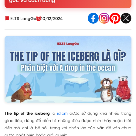
gốc và cách dùng
4. Phân biệt A drop in the ocean và The tip of the iceberg
5. Mẫu hội thoại ứng dụng The tip of the iceberg
IELTS LangGo
10/12/2024
The tip of the iceberg
là
idiom
được sử dụng khá nhiều trong
giao tiếp, dùng để diễn tả những điều được nhìn thấy hoặc biết
đến mới chỉ là bề nổi, trong khi phần lớn của vấn đề vẫn chưa
được phát hiện hoặc giải quyết.