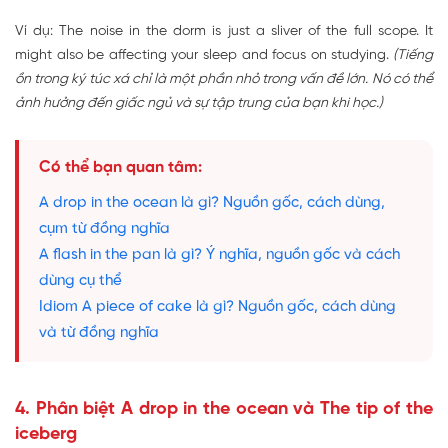
Ví dụ: The noise in the dorm is just a sliver of the full scope. It
might also be affecting your sleep and focus on studying.
(Tiếng
ồn trong ký túc xá chỉ là một phần nhỏ trong vấn đề lớn. Nó có thể
ảnh hưởng đến giấc ngủ và sự tập trung của bạn khi học.)
Có thể bạn quan tâm:
A drop in the ocean là gì? Nguồn gốc, cách dùng,
cụm từ đồng nghĩa
A flash in the pan là gì? Ý nghĩa, nguồn gốc và cách
dùng cụ thể
Idiom A piece of cake là gì? Nguồn gốc, cách dùng
và từ đồng nghĩa
4. Phân biệt A drop in the ocean và The tip of the
iceberg