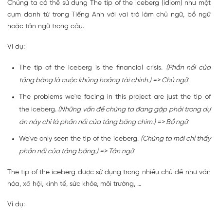
Chúng ta có thể sử dụng The tip of the iceberg (idiom) như một
cụm danh từ trong Tiếng Anh với vai trò làm chủ ngữ, bổ ngữ
hoặc tân ngữ trong câu.
Ví dụ:
The tip of the iceberg is the financial crisis.
(Phần nổi của
tảng băng là cuộc khủng hoảng tài chính.) => Chủ ngữ
The problems we're facing in this project are just the tip of
the iceberg.
(Những vấn đề chúng ta đang gặp phải trong dự
án này chỉ là phần nổi của tảng băng chìm.) => Bổ ngữ
We've only seen the tip of the iceberg.
(Chúng ta mới chỉ thấy
phần nổi của tảng băng.) => Tân ngữ
The tip of the iceberg được sử dụng trong nhiều chủ đề như văn
hóa, xã hội, kinh tế, sức khỏe, môi trường, …
Ví dụ: