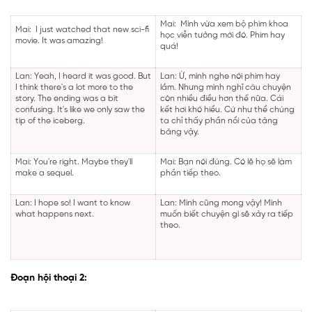
Mai: Mình vừa xem bộ phim khoa
Mai: I just watched that new sci-fi
học viễn tưởng mới đó. Phim hay
movie. It was amazing!
quá!
Lan: Yeah, I heard it was good. But
Lan: Ừ, mình nghe nói phim hay
I think there's a lot more to the
lắm. Nhưng mình nghĩ câu chuyện
story. The ending was a bit
còn nhiều điều hơn thế nữa. Cái
confusing. It's like we only saw the
kết hơi khó hiểu. Cứ như thể chúng
tip of the iceberg.
ta chỉ thấy phần nổi của tảng
băng vậy.
Mai: You're right. Maybe they'll
Mai: Bạn nói đúng. Có lẽ họ sẽ làm
make a sequel.
phần tiếp theo.
Lan: I hope so! I want to know
Lan: Mình cũng mong vậy! Mình
what happens next.
muốn biết chuyện gì sẽ xảy ra tiếp
theo.
Đoạn hội thoại 2: