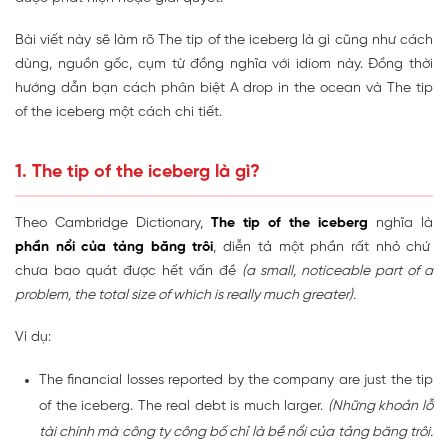
Bài viết này sẽ làm rõ The tip of the iceberg là gì cũng như cách
dùng, nguồn gốc, cụm từ đồng nghĩa với idiom này. Đồng thời
hướng dẫn bạn cách phân biệt A drop in the ocean và The tip
of the iceberg một cách chi tiết.
1. The tip of the iceberg là gì?
Theo Cambridge Dictionary,
The tip of the iceberg
nghĩa là
phần nổi của tảng băng trôi
, diễn tả một phần rất nhỏ chứ
chưa bao quát được hết vấn đề
(a small, noticeable part of a
problem, the total size of which is really much greater).
Ví dụ:
The financial losses reported by the company are just the tip
of the iceberg. The real debt is much larger.
(Những khoản lỗ
tài chính mà công ty công bố chỉ là bề nổi của tảng băng trôi.