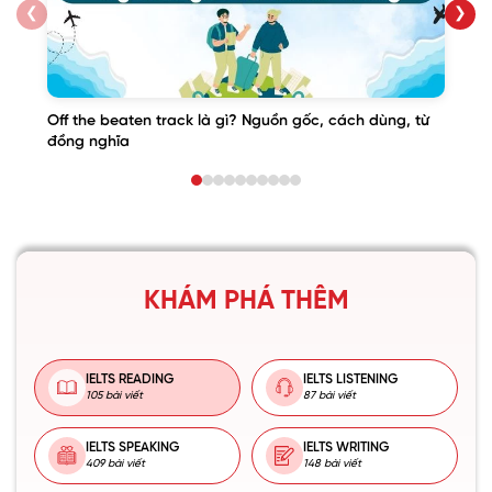
❮
❯
Off the beaten track là gì? Nguồn gốc, cách dùng, từ
đồng nghĩa
KHÁM PHÁ THÊM
IELTS READING
IELTS LISTENING
105 bài viết
87 bài viết
IELTS SPEAKING
IELTS WRITING
409 bài viết
148 bài viết