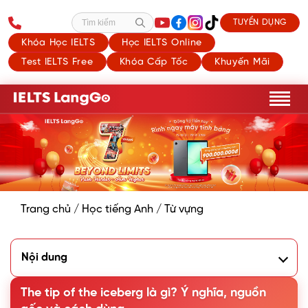
TUYỂN DỤNG
Tìm kiếm
Khóa Học IELTS
Học IELTS Online
Test IELTS Free
Khóa Cấp Tốc
Khuyến Mãi
Trang chủ
/
Học tiếng Anh
/
Từ vựng
Nội dung
1. The tip of the iceberg là gì?
2. Nguồn gốc của idiom The tip of the iceberg
The tip of the iceberg là gì? Ý nghĩa, nguồn
3. Cách diễn đạt tương tự The tip of the iceberg