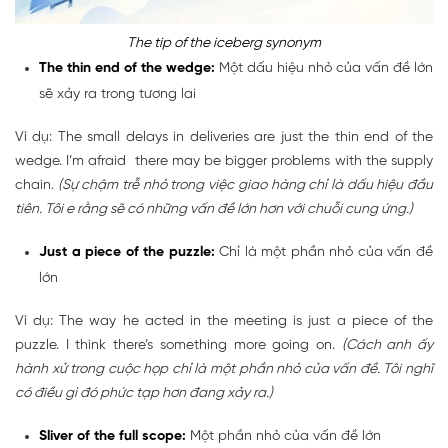
The tip of the iceberg synonym
The thin end of the wedge:
Một dấu hiệu nhỏ của vấn đề lớn
sẽ xảy ra trong tương lai
Ví dụ: The small delays in deliveries are just the thin end of the
wedge. I’m afraid there may be bigger problems with the supply
chain.
(Sự chậm trễ nhỏ trong việc giao hàng chỉ là dấu hiệu đầu
tiên. Tôi e rằng sẽ có những vấn đề lớn hơn với chuỗi cung ứng.)
Just a piece of the puzzle:
Chỉ là một phần nhỏ của vấn đề
lớn
Ví dụ: The way he acted in the meeting is just a piece of the
puzzle. I think there’s something more going on.
(Cách anh ấy
hành xử trong cuộc họp chỉ là một phần nhỏ của vấn đề. Tôi nghĩ
có điều gì đó phức tạp hơn đang xảy ra.)
Sliver of the full scope:
Một phần nhỏ của vấn đề lớn