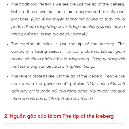
The traditional festivals we see are just the tip of the iceberg.
Behind these events, there are deep-rooted beliefs and
practices.
(Các lễ hội truyền thống mà chúng ta thấy chỉ là
phần nổi của tảng băng chìm. Đằng sau những sự kiện này là
những niềm tin và tập tục ăn sâu bám rễ.)
The decline in sales is just the tip of the iceberg. The
company is facing serious financial problems.
(Sự sụt giảm
doanh số chỉ là phần nổi của tảng băng. Công ty đang đối
mặt với những vấn đề tài chính nghiêm trọng.)
The recent protests are just the tip of the iceberg. People are
fed up with the government's policies.
(Các cuộc biểu tình
gần đây chỉ là phần nổi của tảng băng. Người dân đã quá
chán nản với các chính sách của chính phủ.)
2. Nguồn gốc của idiom The tip of the iceberg