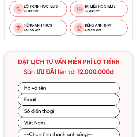
LỘ TRÌNH HỌC IELTS
TÀI LIỆU HỌC IELTS
65 bài viết
88 bài viết
TIẾNG ANH THCS
TIẾNG ANH THPT
663 bài viết
428 bài viết
ĐẶT LỊCH TƯ VẤN MIỄN PHÍ LỘ TRÌNH
Săn
ƯU ĐÃI
lên tới
12.000.000đ