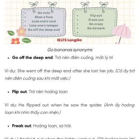
Go bananas synonyms
Go off the deep end
: Trở nên điên cuồng, mất lý trí
Ví dụ: She went off the deep end after she lost her job.
(Cô ấy trở
nên điên cuồng sau khi mất việc.)
Flip out
: Trở nên hoảng loạn
Ví dụ: He flipped out when he saw the spider.
(Anh ấy hoảng
loạn khi nhìn thấy con nhện.)
Freak out
: Hoảng loạn, sợ hãi.