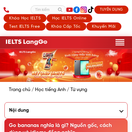
TUYỂN DỤNG
Tìm kiếm
Khóa Học IELTS
Học IELTS Online
Test IELTS Free
Khóa Cấp Tốc
Khuyến Mãi
Trang chủ
/
Học tiếng Anh
/
Từ vựng
Nội dung
1. Go bananas là gì?
2. Nguồn gốc của idiom Go bananas
Go bananas nghĩa là gì? Nguồn gốc, cách
3. Các cụm từ/idioms đồng nghĩa với Go bananas