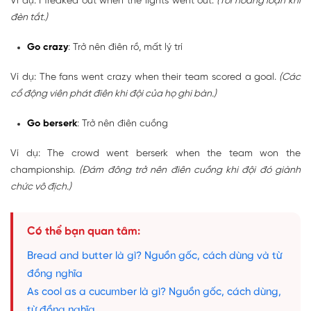
Ví dụ: I freaked out when the lights went out.
(Tôi hoảng loạn khi
đèn tắt.)
Go crazy
: Trở nên điên rồ, mất lý trí
Ví dụ: The fans went crazy when their team scored a goal.
(Các
cổ động viên phát điên khi đội của họ ghi bàn.)
Go berserk
: Trở nên điên cuồng
Ví dụ: The crowd went berserk when the team won the
championship.
(Đám đông trở nên điên cuồng khi đội đó giành
chức vô địch.)
Có thể bạn quan tâm:
Bread and butter là gì? Nguồn gốc, cách dùng và từ
đồng nghĩa
As cool as a cucumber là gì? Nguồn gốc, cách dùng,
từ đồng nghĩa