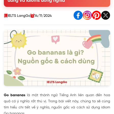
dùng và idioms đồng nghĩa
4. Một số idioms về hoa quả thông dụng khác
5. Mẫu hội thoại sử dụng Go bananas
6. Bài tập vận dụng cách dùng Go bananas
IELTS LangGo
14/11/2024
Go bananas
là một thành ngữ Tiếng Anh liên quan đến hoa
quả có ý nghĩa rất thú vị. Trong bài viết này, chúng ta sẽ cùng
tìm hiểu chi tiết về ý nghĩa, nguồn gốc và cách sử dụng idiom
Go bananas.