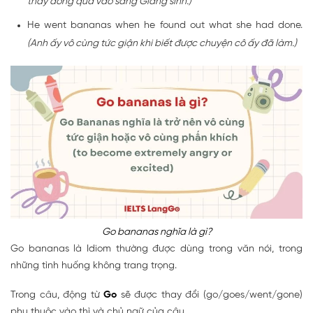
thấy đống quà vào sáng Giáng sinh.)
He went bananas when he found out what she had done.
(Anh ấy vô cùng tức giận khi biết được chuyện cô ấy đã làm.)
Go bananas nghĩa là gì?
Go bananas là Idiom thường được dùng trong văn nói, trong
những tình huống không trang trọng.
Trong câu, động từ
Go
sẽ được thay đổi (go/goes/went/gone)
phụ thuộc vào thì và chủ ngữ của câu.