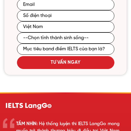
TƯ VẤN NGAY
TẦM NHÌN:
Hệ thống luyện thi IELTS LangGo mong
muốn trở thành thương hiệu đi đầu tại Việt Nam