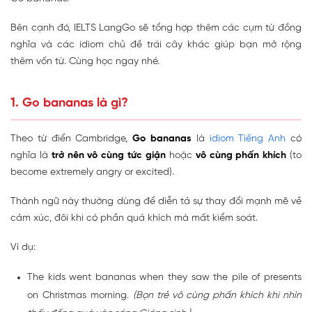
Bên cạnh đó, IELTS LangGo sẽ tổng hợp thêm các cụm từ đồng
nghĩa và các idiom chủ đề trái cây khác giúp bạn mở rộng
thêm vốn từ. Cùng học ngay nhé.
1. Go bananas là gì?
Theo từ điển Cambridge,
Go bananas
là
idiom Tiếng Anh
có
nghĩa là
trở nên
vô cùng tức giận
hoặc
vô cùng phấn khích
(to
become extremely angry or excited).
Thành ngữ này
thường dùng để diễn tả sự thay đổi mạnh mẽ về
cảm xúc, đôi khi có phần quá khích mà mất kiểm soát.
Ví dụ:
The kids went bananas when they saw the pile of presents
on Christmas morning.
(Bọn trẻ vô cùng phấn khích khi nhìn