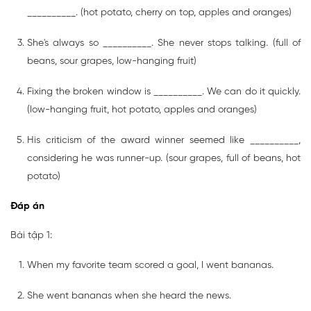
__________. (hot potato, cherry on top, apples and oranges)
She's always so __________. She never stops talking. (full of
beans, sour grapes, low-hanging fruit)
Fixing the broken window is __________. We can do it quickly.
(low-hanging fruit, hot potato, apples and oranges)
His criticism of the award winner seemed like __________,
considering he was runner-up. (sour grapes, full of beans, hot
potato)
Đáp án
Bài tập 1:
When my favorite team scored a goal, I went bananas.
She went bananas when she heard the news.