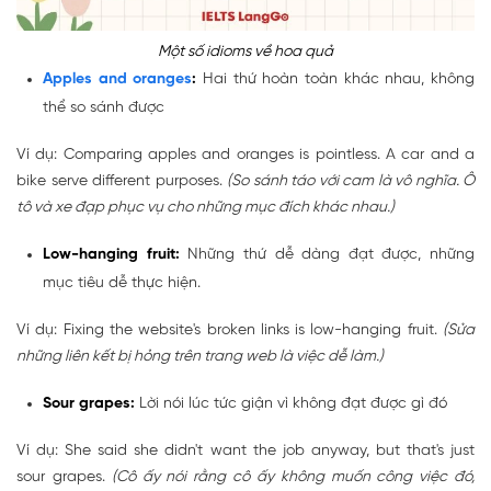
Một số idioms về hoa quả
Apples and oranges
:
Hai thứ hoàn toàn khác nhau, không
thể so sánh được
Ví dụ: Comparing apples and oranges is pointless. A car and a
bike serve different purposes.
(So sánh táo với cam là vô nghĩa. Ô
tô và xe đạp phục vụ cho những mục đích khác nhau.)
Low-hanging fruit:
Những thứ dễ dàng đạt được, những
mục tiêu dễ thực hiện.
Ví dụ: Fixing the website's broken links is low-hanging fruit.
(Sửa
những liên kết bị hỏng trên trang web là việc dễ làm.)
Sour grapes:
Lời nói lúc tức giận vì không đạt được gì đó
Ví dụ: She said she didn't want the job anyway, but that's just
sour grapes.
(Cô ấy nói rằng cô ấy không muốn công việc đó,