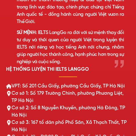
trong lĩnh vực đào tạo, chinh phục chứng chỉ Tiếng
Anh quốc tế - đồng hành cùng người Việt vươn ra
Thế Giới.
SỨ MỆNH:
IELTS LangGo ra đời với sứ mệnh thay đổi
tư duy và thói quen của người Việt trong luyện thi
IELTS nói riêng và học tiếng Anh nói chung, nhằm
giúp người học thành công, hạnh phúc hơn trong sự
nghiệp và cuộc sống.
HỆ THỐNG LUYỆN THI IELTS LANGGO
VPT: Số 201 Cầu Giấy, phường Cầu Giấy, TP Hà Nội
Cơ sở 1: Số 179 Trường Chinh, phường Phương Liệt,
TP Hà Nội
Cơ sở 2: Số 8 Nguyễn Khuyến, phường Hà Đông, TP
Hà Nội
Cơ sở 3: 167 tổ dân phố Phố Săn, Xã Thạch Thất, TP
Hà Nội