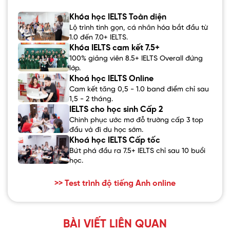
Khóa học IELTS Toàn diện
Lộ trình tinh gọn, cá nhân hóa bắt đầu từ
1.0 đến 7.0+ IELTS.
Khóa IELTS cam kết 7.5+
100% giảng viên 8.5+ IELTS Overall đứng
lớp.
Khoá học IELTS Online
Cam kết tăng 0,5 - 1.0 band điểm chỉ sau
1,5 - 2 tháng.
IELTS cho học sinh Cấp 2
Chinh phục ước mơ đỗ trường cấp 3 top
đầu và đi du học sớm.
Khoá học IELTS Cấp tốc
Bứt phá đầu ra 7.5+ IELTS chỉ sau 10 buổi
học.
>> Test trình độ tiếng Anh online
BÀI VIẾT LIÊN QUAN