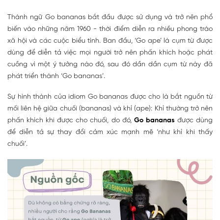
Thành ngữ Go bananas bắt đầu được sử dụng và trở nên phổ
biến vào những năm 1960 - thời điểm diễn ra nhiều phong trào
xã hội và các cuộc biểu tình. Ban đầu, ‘Go ape’ là cụm từ được
dùng để diễn tả việc mọi người trở nên phấn khích hoặc phát
cuồng vì một ý tưởng nào đó, sau đó dần dần cụm từ này đã
phát triển thành ‘Go bananas’.
Sự hình thành của idiom Go bananas được cho là bắt nguồn từ
mối liên hệ giữa chuối (bananas) và khỉ (ape): Khỉ thường trở nên
phấn khích khi được cho chuối, do đó,
Go bananas
được dùng
để diễn tả sự thay đổi cảm xúc mạnh mẽ ‘như khỉ khi thấy
chuối’.