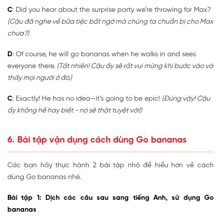
C
: Did you hear about the surprise party we’re throwing for Max?
(Cậu đã nghe về bữa tiệc bất ngờ mà chúng ta chuẩn bị cho Max
chưa?)
D
: Of course, he will go bananas when he walks in and sees
everyone there.
(Tất nhiên! Cậu ấy sẽ rất vui mừng khi bước vào và
thấy mọi người ở đó.)
C
: Exactly! He has no idea—it’s going to be epic!
(Đúng vậy! Cậu
ấy không hề hay biết - nó sẽ thật tuyệt vời!)
6. Bài tập vận dụng cách dùng Go bananas
Các bạn hãy thực hành 2 bài tập nhỏ để hiểu hơn về cách
dùng Go bananas nhé.
Bài tập 1: Dịch các câu sau sang tiếng Anh, sử dụng Go
bananas