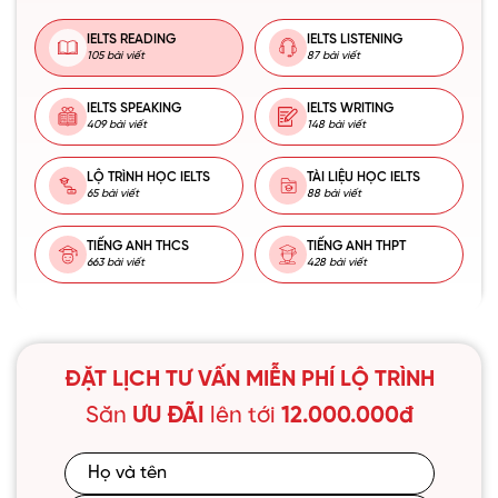
IELTS READING
IELTS LISTENING
105 bài viết
87 bài viết
IELTS SPEAKING
IELTS WRITING
409 bài viết
148 bài viết
LỘ TRÌNH HỌC IELTS
TÀI LIỆU HỌC IELTS
65 bài viết
88 bài viết
TIẾNG ANH THCS
TIẾNG ANH THPT
663 bài viết
428 bài viết
ĐẶT LỊCH TƯ VẤN MIỄN PHÍ LỘ TRÌNH
Săn
ƯU ĐÃI
lên tới
12.000.000đ