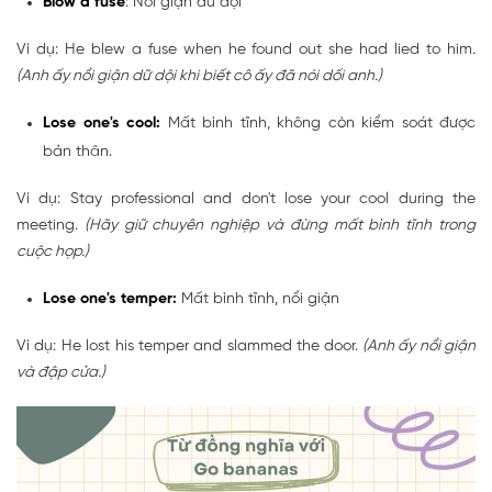
Blow a fuse
: Nổi giận dữ dội
Ví dụ: He blew a fuse when he found out she had lied to him
.
(Anh ấy nổi giận dữ dội khi biết cô ấy đã nói dối anh.)
Lose one's cool:
Mất bình tĩnh, không còn kiểm soát được
bản thân.
Ví dụ: Stay professional and don't lose your cool during the
meeting.
(Hãy giữ chuyên nghiệp và đừng mất bình tĩnh trong
cuộc họp.)
Lose one's temper:
Mất bình tĩnh, nổi giận
Ví dụ: He lost his temper and slammed the door.
(Anh ấy nổi giận
và đập cửa.)