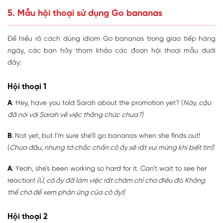
5. Mẫu hội thoại sử dụng Go bananas
Để hiểu rõ cách dùng idiom Go bananas trong giao tiếp hàng
ngày, các bạn hãy tham khảo các đoạn hội thoại mẫu dưới
đây:
Hội thoại 1
A
: Hey, have you told Sarah about the promotion yet? (
Này, cậu
đã nói với Sarah về việc thăng chức chưa?)
B
: Not yet, but I’m sure she’ll go bananas when she finds out!
(
Chưa đâu, nhưng tớ chắc chắn cô ấy sẽ rất vui mừng khi biết tin!)
A
: Yeah, she’s been working so hard for it. Can’t wait to see her
reaction!
(Ừ, cô ấy đã làm việc rất chăm chỉ cho điều đó. Không
thể chờ để xem phản ứng của cô ấy!)
Hội thoại 2