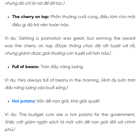
nhưng đó chỉ là nói để đỡ tức.)
The cherry on top:
Phần thưởng cuối cùng, điều làm cho một
điều gì đó trở nên hoàn hảo.
Ví dụ: Getting a promotion was great, but winning the award
was the cherry on top.
(Được thăng chức đã rất tuyệt vời rồi,
nhưng giành được giải thưởng còn tuyệt vời hơn nữa.)
Full of beans:
Tràn đầy năng lượng
Ví dụ: He's always full of beans in the morning.
(Anh ấy luôn tràn
đầy năng lượng vào buổi sáng.)
Hot potato
:
Vấn đề nan giải, khó giải quyết
Ví dụ: The budget cuts are a hot potato for the government.
(Việc cắt giảm ngân sách là một vấn đề nan giải đối với chính
phủ.)