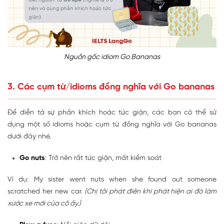
Nguồn gốc idiom Go Bananas
3. Các cụm từ/idioms đồng nghĩa với Go bananas
Để diễn tả sự phấn khích hoặc tức giận, các bạn có thể sử
dụng một số idioms hoặc cụm từ đồng nghĩa với Go bananas
dưới đây nhé.
Go nuts
: Trở nên rất tức giận, mất kiểm soát
Ví dụ: My sister went nuts when she found out someone
scratched her new car.
(Chị tôi phát điên khi phát hiện ai đó làm
xước xe mới của cô ấy.)