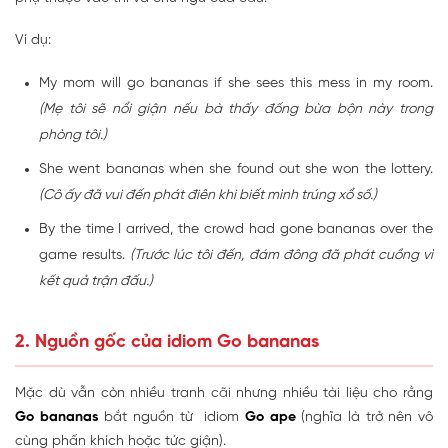
Ví dụ:
My mom will go bananas if she sees this mess in my room.
(Mẹ tôi sẽ nổi giận nếu bà thấy đống bừa bộn này trong
phòng tôi.)
She went bananas when she found out she won the lottery.
(Cô ấy đã vui đến phát điên khi biết mình trúng xổ số.)
By the time I arrived, the crowd had gone bananas over the
game results.
(Trước lúc tôi đến, đám đông đã phát cuồng vì
kết quả trận đấu.)
2. Nguồn gốc của idiom Go bananas
Mặc dù vẫn còn nhiều tranh cãi nhưng nhiều tài liệu cho rằng
Go bananas
bắt nguồn từ idiom
Go ape
(nghĩa là trở nên vô
cùng phấn khích hoặc tức giận).