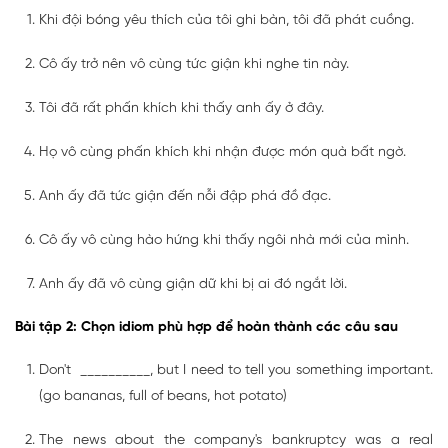
Khi đội bóng yêu thích của tôi ghi bàn, tôi đã phát cuồng.
Cô ấy trở nên vô cùng tức giận khi nghe tin này.
Tôi đã rất phấn khích khi thấy anh ấy ở đây.
Họ vô cùng phấn khích khi nhận được món quà bất ngờ.
Anh ấy đã tức giận đến nỗi đập phá đồ đạc.
Cô ấy vô cùng hào hứng khi thấy ngôi nhà mới của mình.
Anh ấy đã vô cùng giận dữ khi bị ai đó ngắt lời.
Bài tập 2: Chọn idiom phù hợp để hoàn thành các câu sau
Don't __________, but I need to tell you something important.
(go bananas, full of beans, hot potato)
The news about the company's bankruptcy was a real