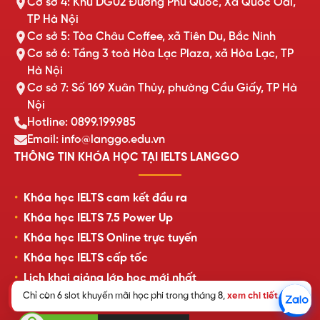
Cơ sở 4: Khu DG02 Đường Phủ Quốc, Xã Quốc Oai,
TP Hà Nội
Cơ sở 5: Tòa Châu Coffee, xã Tiên Du, Bắc Ninh
Cơ sở 6: Tầng 3 toà Hòa Lạc Plaza, xã Hòa Lạc, TP
Hà Nội
Cơ sở 7: Số 169 Xuân Thủy, phường Cầu Giấy, TP Hà
Nội
Hotline: 0899.199.985
Email: info@langgo.edu.vn
THÔNG TIN KHÓA HỌC TẠI IELTS LANGGO
Khóa học IELTS cam kết đầu ra
Khóa học IELTS 7.5 Power Up
Khóa học IELTS Online trực tuyến
Khóa học IELTS cấp tốc
Lịch khai giảng lớp học mới nhất
Chỉ còn 6 slot khuyến mãi học phí trong tháng 8,
xem chi tiết
.
Review của học viên LangGo