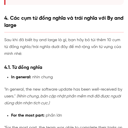
4. Các cụm từ đồng nghĩa và trái nghĩa với By and
large
Sau khi đã biết by and large là gì, bạn hãy bỏ túi thêm 10 cụm
từ đồng nghĩa/trái nghĩa dưới đây để mở rộng vốn từ vựng của
mình nhé:
4.1. Từ đồng nghĩa
In general:
nhìn chung
"In general, the new software update has been well-received by
users."
(Nhìn chung, bản cập nhật phần mềm mới đã được người
dùng đón nhận tích cực.)
For the most part:
phần lớn
"For the most part, the team was able to complete their tasks on