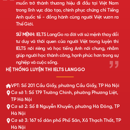
muốn trở thành thương hiệu đi đầu tại Việt Nam
trong lĩnh vực đào tạo, chinh phục chứng chỉ Tiếng
Anh quốc tế - đồng hành cùng người Việt vươn ra
Thế Giới.
SỨ MỆNH:
IELTS LangGo ra đời với sứ mệnh thay đổi
tư duy và thói quen của người Việt trong luyện thi
IELTS nói riêng và học tiếng Anh nói chung, nhằm
giúp người học thành công, hạnh phúc hơn trong sự
nghiệp và cuộc sống.
HỆ THỐNG LUYỆN THI IELTS LANGGO
VPT: Số 201 Cầu Giấy, phường Cầu Giấy, TP Hà Nội
Cơ sở 1: Số 179 Trường Chinh, phường Phương Liệt,
TP Hà Nội
Cơ sở 2: Số 8 Nguyễn Khuyến, phường Hà Đông, TP
Hà Nội
Cơ sở 3: 167 tổ dân phố Phố Săn, Xã Thạch Thất, TP
Hà Nội