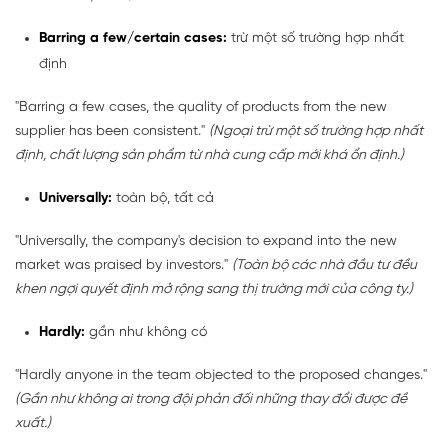
Barring a few/certain cases:
trừ một số trường hợp nhất
định
"Barring a few cases, the quality of products from the new
supplier has been consistent."
(Ngoại trừ một số trường hợp nhất
định, chất lượng sản phẩm từ nhà cung cấp mới khá ổn định.)
Universally:
toàn bộ, tất cả
"Universally, the company's decision to expand into the new
market was praised by investors."
(Toàn bộ các nhà đầu tư đều
khen ngợi quyết định mở rộng sang thị trường mới của công ty.)
Hardly:
gần như không có
"Hardly anyone in the team objected to the proposed changes."
(Gần như không ai trong đội phản đối những thay đổi được đề
xuất.)