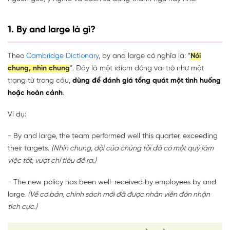
1. By and large là gì?
Theo
Cambridge Dictionary
, by and large có nghĩa là: “
Nói
chung, nhìn chung
”. Đây là một idiom đóng vai trò như một
trạng từ trong câu,
dùng để đánh giá tổng quát một tình huống
hoặc hoàn cảnh
.
Ví dụ:
- By and large, the team performed well this quarter, exceeding
their targets.
(Nhìn chung, đội của chúng tôi đã có một quý làm
việc tốt, vượt chỉ tiêu đề ra.)
- The new policy has been well-received by employees by and
large.
(Về cơ bản, chính sách mới đã được nhân viên đón nhận
tích cực.)