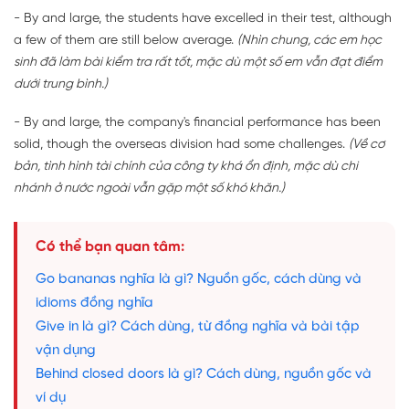
- By and large, the students have excelled in their test, although
a few of them are still below average.
(Nhìn chung, các em học
sinh đã làm bài kiểm tra rất tốt, mặc dù một số em vẫn đạt điểm
dưới trung bình.)
- By and large, the company's financial performance has been
solid, though the overseas division had some challenges.
(Về cơ
bản, tình hình tài chính của công ty khá ổn định, mặc dù chi
nhánh ở nước ngoài vẫn gặp một số khó khăn.)
Có thể bạn quan tâm:
Go bananas nghĩa là gì? Nguồn gốc, cách dùng và
idioms đồng nghĩa
Give in là gì? Cách dùng, từ đồng nghĩa và bài tập
vận dụng
Behind closed doors là gì? Cách dùng, nguồn gốc và
ví dụ