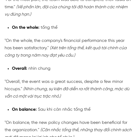
time."
(Về phần lớn, đội của chúng tôi đã hoàn thành các nhiệm
vụ đúng hạn.)
On the whole:
tổng thể
"On the whole, the company's financial performance this year
has been satisfactory."
(Xét trên tổng thể, kết quả tài chính của
công ty trong năm nay đạt yêu cầu.)
Overall:
nhìn chung
"Overall, the event was a great success, despite a few minor
hiccups."
(Nhìn chung, sự kiện đã diễn ra rất thành công, mặc dù
vẫn có một vài trục trặc nhỏ.)
On balance:
Sau khi cân nhắc tổng thể
"On balance, the new policy changes have been beneficial for
the organization."
(Cân nhắc tổng thể, những thay đổi chính sách