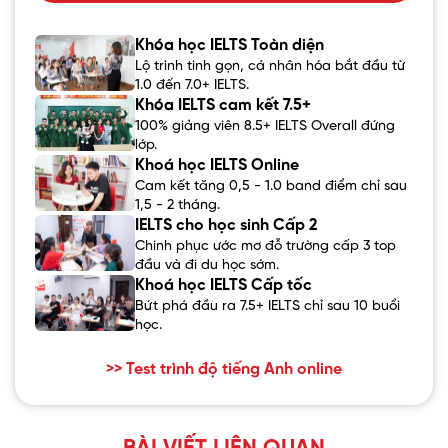
Khóa học IELTS Toàn diện
Lộ trình tinh gọn, cá nhân hóa bắt đầu từ
1.0 đến 7.0+ IELTS.
Khóa IELTS cam kết 7.5+
100% giảng viên 8.5+ IELTS Overall đứng
lớp.
Khoá học IELTS Online
Cam kết tăng 0,5 - 1.0 band điểm chỉ sau
1,5 - 2 tháng.
IELTS cho học sinh Cấp 2
Chinh phục ước mơ đỗ trường cấp 3 top
đầu và đi du học sớm.
Khoá học IELTS Cấp tốc
Bứt phá đầu ra 7.5+ IELTS chỉ sau 10 buổi
học.
>> Test trình độ tiếng Anh online