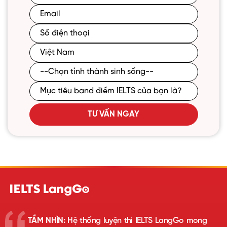
TƯ VẤN NGAY
TẦM NHÌN:
Hệ thống luyện thi IELTS LangGo mong