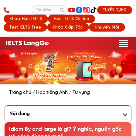
TUYỂN DỤNG
Tìm kiếm
Khóa Học IELTS
Học IELTS Online
Test IELTS Free
Khóa Cấp Tốc
Khuyến Mãi
Trang chủ
/
Học tiếng Anh
/
Từ vựng
Nội dung
1. By and large là gì?
2. Giải thích nguồn gốc thành ngữ by and large
Idiom By and large là gì? Ý nghĩa, nguồn gốc
3. Cách sử dụng cụm từ by and large trong tiếng Anh