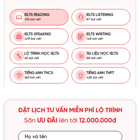
IELTS READING
IELTS LISTENING
105 bài viết
87 bài viết
IELTS SPEAKING
IELTS WRITING
409 bài viết
148 bài viết
LỘ TRÌNH HỌC IELTS
TÀI LIỆU HỌC IELTS
65 bài viết
88 bài viết
TIẾNG ANH THCS
TIẾNG ANH THPT
663 bài viết
428 bài viết
ĐẶT LỊCH TƯ VẤN MIỄN PHÍ LỘ TRÌNH
Săn
ƯU ĐÃI
lên tới
12.000.000đ