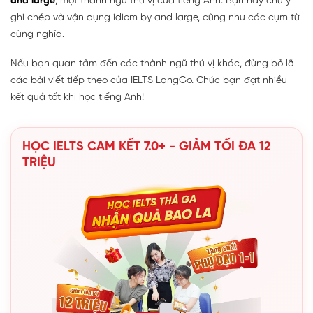
and large
, một thành ngữ thú vị của tiếng Anh. Bạn hãy chú ý
ghi chép và vận dụng idiom by and large, cũng như các cụm từ
cùng nghĩa.
Nếu bạn quan tâm đến các thành ngữ thú vị khác, đừng bỏ lỡ
các bài viết tiếp theo của IELTS LangGo. Chúc bạn đạt nhiều
kết quả tốt khi học tiếng Anh!
HỌC IELTS CAM KẾT 7.0+ - GIẢM TỐI ĐA 12
TRIỆU