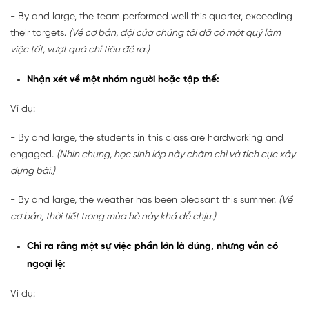
- By and large, the team performed well this quarter, exceeding
their targets.
(Về cơ bản, đội của chúng tôi đã có một quý làm
việc tốt, vượt quá chỉ tiêu đề ra.)
Nhận xét về một nhóm người hoặc tập thể:
Ví dụ:
- By and large, the students in this class are hardworking and
engaged.
(Nhìn chung, học sinh lớp này chăm chỉ và tích cực xây
dựng bài.)
- By and large, the weather has been pleasant this summer.
(Về
cơ bản, thời tiết trong mùa hè này khá dễ chịu.)
Chỉ ra rằng một sự việc phần lớn là đúng, nhưng vẫn có
ngoại lệ:
Ví dụ: