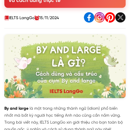
và cách dùng thực tế
4. Các cụm từ đồng nghĩa và trái nghĩa với By and large
5. Bài tập vận dụng idiom By and large
IELTS LangGo
15/11/2024
By and large
là một trong những thành ngữ (idiom) phổ biến
nhất mà bất kỳ người học tiếng Anh nào cũng cần nắm vững.
Trong bài viết này, IELTS LangGo xin giới thiệu cho bạn toàn bộ
nguồn gốc, ý nghĩa và cách sử dụng thành ngữ này nhé!