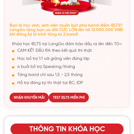
Bạn là học sinh, sinh viên muốn bứt phá band điểm IELTS?
LangGo tặng bạn ưu đãi CỰC LỚN lên tới 12.000.000 VNĐ
khi đăng ký lộ trình tăng từ 2 band!
Khóa học IELTS tại LangGo đảm bảo đầu ra lên đến 7.0+:
CAM KẾT ĐẦU RA theo kết quả thi thật
Học bổ trợ 1:1 với giảng viên đứng lớp
4 buổi bổ trợ Speaking/tháng
Tăng band chỉ sau 1,5 - 2,5 tháng
Hỗ trợ đăng ký thi thật tại BC, IDP
NHẬN KHUYẾN MÃI
TEST IELTS MIỄN PHÍ
THÔNG TIN KHÓA HỌC