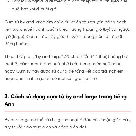
Large: Có nghĩa là đi theo gió, cho phép tàu di chuyển hiệu
quả hơn khi đi xuôi gió.
Cụm từ by and large ám chỉ điều khiển tàu thuyền bằng cách
liên tục chuyển cánh buồm theo hướng thuận gió (by) và ngược
gió (large). Cách thức này giúp thuyền trưởng luôn lái tàu đi
đúng hướng.
Theo thời gian, "by and large" đã phát triển từ 1 thuật hàng hải
cụ thể thành một thành ngữ phổ biến trong ngôn ngữ hàng
ngày. Cụm từ này được sử dụng để tổng kết các trải nghiệm
hoặc quan sát, mặc dù có một số ngoại lệ nhỏ.
3. Cách sử dụng cụm từ by and large trong tiếng
Anh
By and large có thể sử dụng linh hoạt ở đầu câu hoặc giữa câu,
tùy thuộc vào mục đích và cách diễn đạt.