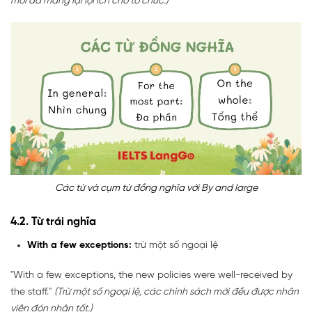
mới đã mang lại lợi ích cho tổ chức.)
Các từ và cụm từ đồng nghĩa với By and large
4.2. Từ trái nghĩa
With a few exceptions:
trừ một số ngoại lệ
"With a few exceptions, the new policies were well-received by
the staff."
(Trừ một số ngoại lệ, các chính sách mới đều được nhân
viên đón nhận tốt.)