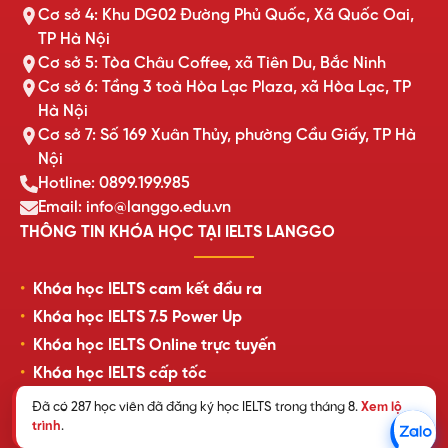
Cơ sở 4: Khu DG02 Đường Phủ Quốc, Xã Quốc Oai,
TP Hà Nội
Cơ sở 5: Tòa Châu Coffee, xã Tiên Du, Bắc Ninh
Cơ sở 6: Tầng 3 toà Hòa Lạc Plaza, xã Hòa Lạc, TP
Hà Nội
Cơ sở 7: Số 169 Xuân Thủy, phường Cầu Giấy, TP Hà
Nội
Hotline: 0899.199.985
Email: info@langgo.edu.vn
THÔNG TIN KHÓA HỌC TẠI IELTS LANGGO
Khóa học IELTS cam kết đầu ra
Khóa học IELTS 7.5 Power Up
Khóa học IELTS Online trực tuyến
Khóa học IELTS cấp tốc
Lịch khai giảng lớp học mới nhất
Đã có 287 học viên đã đăng ký học IELTS trong tháng 8.
Xem lộ
trình
.
Review của học viên LangGo