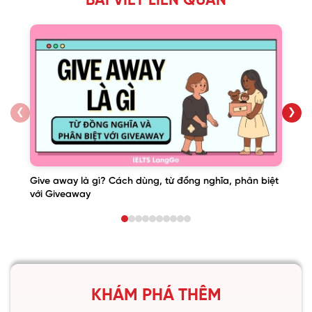
BÀI VIẾT LIÊN QUAN
❮
❯
Give away là gì? Cách dùng, từ đồng nghĩa, phân biệt
với Giveaway
KHÁM PHÁ THÊM