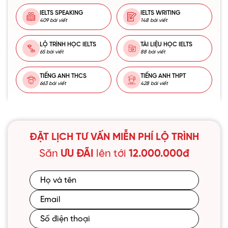
IELTS SPEAKING
IELTS WRITING
409 bài viết
148 bài viết
LỘ TRÌNH HỌC IELTS
TÀI LIỆU HỌC IELTS
65 bài viết
88 bài viết
TIẾNG ANH THCS
TIẾNG ANH THPT
663 bài viết
428 bài viết
ĐẶT LỊCH TƯ VẤN MIỄN PHÍ LỘ TRÌNH
Săn
ƯU ĐÃI
lên tới
12.000.000đ