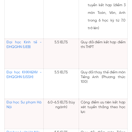
tuyển kết hợp (điểm 3
môn Toán, Văn, Anh
trong 6 học kỳ từ 7.0
trở lên)
Đại học Kinh tế -
5.5 IELTS
Quy đổi điểm kết hợp điểm
ĐHQGHN (UEB)
thi THPT
Đại học KHXH&NV -
5.5 IELTS
Quy đổi thay thế điểm môn
ĐHQGHN (USSH)
Tiếng Anh (Phương thức
100)
Đại học Sư phạm Hà
6.0-6.5 IELTS (tùy
Cộng điểm ưu tiên kết hợp
Nội
ngành)
xét tuyển thẳng theo học
lực