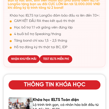
Bạn là học sinh, sinh viên muốn bứt phá band điểm IELTS?
LangGo tặng bạn ưu đãi CỰC LỚN lên tới 12.000.000 VNĐ
khi đăng ký lộ trình tăng từ 2 band!
Khóa học IELTS tại LangGo đảm bảo đầu ra lên đến 7.0+:
CAM KẾT ĐẦU RA theo kết quả thi thật
Học bổ trợ 1:1 với giảng viên đứng lớp
4 buổi bổ trợ Speaking/tháng
Tăng band chỉ sau 1,5 - 2,5 tháng
Hỗ trợ đăng ký thi thật tại BC, IDP
NHẬN KHUYẾN MÃI
TEST IELTS MIỄN PHÍ
THÔNG TIN KHÓA HỌC
Khóa học IELTS Toàn diện
Lộ trình tinh gọn, cá nhân hóa bắt đầu từ