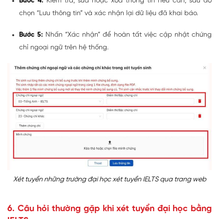
Bước 4:
Kiểm tra,
sửa hoặc xóa thông tin
nếu cần, sau đó
chọn
“Lưu thông tin”
và xác nhận lại dữ liệu đã khai báo.
Bước 5:
Nhấn
“Xác nhận”
để hoàn tất việc cập nhật chứng
chỉ ngoại ngữ trên hệ thống.
Xét tuyển những trường đại học xét tuyển IELTS qua trang web
6. Câu hỏi thường gặp khi xét tuyển đại học bằng