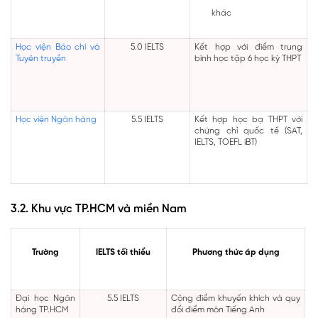
khác
Học viện Báo chí và
5.0 IELTS
Kết hợp với điểm trung
Tuyên truyền
bình học tập 6 học kỳ THPT
Học viện Ngân hàng
5.5 IELTS
Kết hợp học bạ THPT với
chứng chỉ quốc tế (SAT,
IELTS, TOEFL iBT)
3.2. Khu vực TP.HCM và miền Nam
Trường
IELTS tối thiểu
Phương thức áp dụng
Đại học Ngân
5.5 IELTS
Cộng điểm khuyến khích và quy
hàng TP.HCM
đổi điểm môn Tiếng Anh