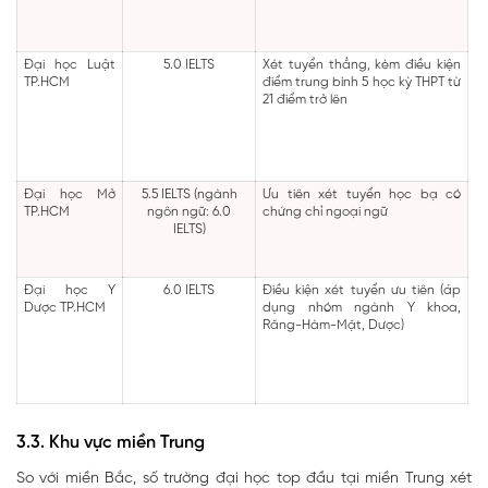
Đại học Luật
5.0 IELTS
Xét tuyển thẳng, kèm điều kiện
TP.HCM
điểm trung bình 5 học kỳ THPT từ
21 điểm trở lên
Đại học Mở
5.5 IELTS (ngành
Ưu tiên xét tuyển học bạ có
TP.HCM
ngôn ngữ: 6.0
chứng chỉ ngoại ngữ
IELTS)
Đại học Y
6.0 IELTS
Điều kiện xét tuyển ưu tiên (áp
Dược TP.HCM
dụng nhóm ngành Y khoa,
Răng-Hàm-Mặt, Dược)
3.3. Khu vực miền Trung
So với miền Bắc, số trường đại học top đầu tại miền Trung xét