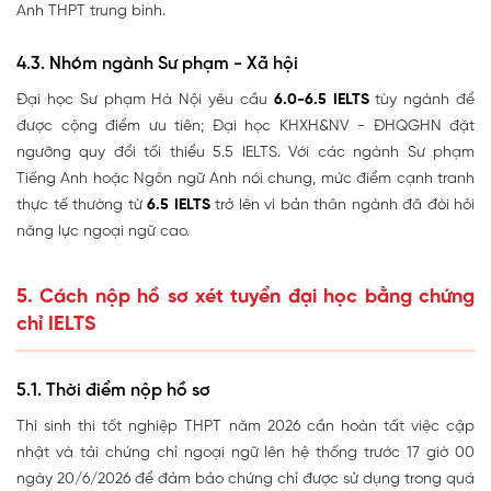
Anh THPT trung bình.
4.3. Nhóm ngành Sư phạm - Xã hội
Đại học Sư phạm Hà Nội yêu cầu
6.0-6.5
IELTS
tùy ngành để
được cộng điểm ưu tiên; Đại học KHXH&NV - ĐHQGHN đặt
ngưỡng quy đổi tối thiểu 5.5 IELTS. Với các ngành Sư phạm
Tiếng Anh hoặc Ngôn ngữ Anh nói chung, mức điểm cạnh tranh
thực tế thường từ
6.5 IELTS
trở lên vì bản thân ngành đã đòi hỏi
năng lực ngoại ngữ cao.
5. Cách nộp hồ sơ xét tuyển đại học bằng chứng
chỉ IELTS
5.1. Thời điểm nộp hồ sơ
Thí sinh thi tốt nghiệp THPT năm 2026 cần hoàn tất việc cập
nhật và tải chứng chỉ ngoại ngữ lên hệ thống
trước 17 giờ 00
ngày 20/6/2026
để đảm bảo chứng chỉ được sử dụng trong quá