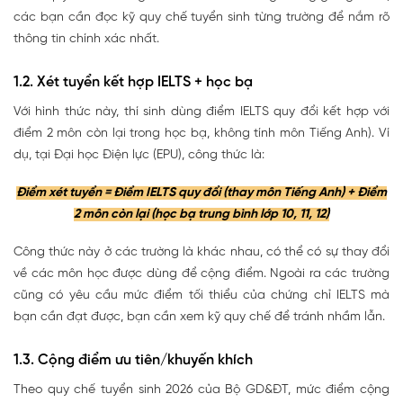
các bạn cần đọc kỹ quy chế tuyển sinh từng trường để nắm rõ
thông tin chính xác nhất.
1.2. Xét tuyển kết hợp IELTS + học bạ
Với hình thức này, thí sinh dùng điểm IELTS quy đổi kết hợp với
điểm 2 môn còn lại trong học bạ, không tính môn Tiếng Anh). Ví
dụ, tại Đại học Điện lực (EPU), công thức là:
Điểm xét tuyển = Điểm IELTS quy đổi (thay môn Tiếng Anh) + Điểm
2 môn còn lại (học bạ trung bình lớp 10, 11, 12)
Công thức này ở các trường là khác nhau, có thể có sự thay đổi
về các môn học được dùng để cộng điểm. Ngoài ra các trường
cũng có yêu cầu mức điểm tối thiểu của chứng chỉ IELTS mà
bạn cần đạt được, bạn cần xem kỹ quy chế để tránh nhầm lẫn.
1.3. Cộng điểm ưu tiên/khuyến khích
Theo quy chế tuyển sinh 2026 của Bộ GD&ĐT, mức điểm cộng