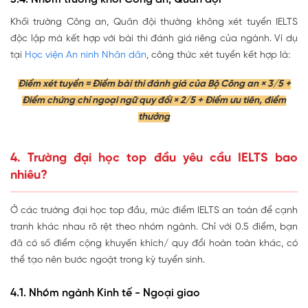
Khối trường Công an, Quân đội thường không xét tuyển IELTS
độc lập mà
kết hợp với bài thi đánh giá riêng của ngành
. Ví dụ
tại
Học viện An ninh Nhân dân
, công thức xét tuyển kết hợp là:
Điểm xét tuyển = Điểm bài thi đánh giá của Bộ Công an × 3/5 +
Điểm chứng chỉ ngoại ngữ quy đổi × 2/5 + Điểm ưu tiên, điểm
thưởng
4. Trường đại học top đầu yêu cầu IELTS bao
nhiêu?
Ở các trường đại học top đầu, mức điểm IELTS an toàn để cạnh
tranh khác nhau rõ rệt theo nhóm ngành. Chỉ với 0.5 điểm, bạn
đã có số điểm cộng khuyến khích/ quy đổi hoàn toàn khác, có
thể tạo nên bước ngoặt trong kỳ tuyển sinh.
4.1. Nhóm ngành Kinh tế - Ngoại giao