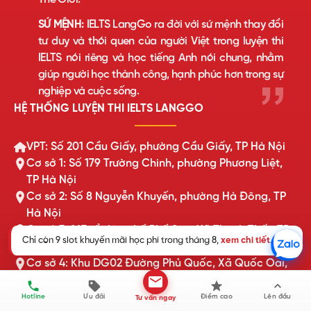
SỨ MỆNH:
IELTS LangGo ra đời với sứ mệnh thay đổi
tư duy và thói quen của người Việt trong luyện thi
IELTS nói riêng và học tiếng Anh nói chung, nhằm
giúp người học thành công, hạnh phúc hơn trong sự
nghiệp và cuộc sống.
HỆ THỐNG LUYỆN THI IELTS LANGGO
VPT: Số 201 Cầu Giấy, phường Cầu Giấy, TP Hà Nội
Cơ sở 1: Số 179 Trường Chinh, phường Phương Liệt,
TP Hà Nội
Cơ sở 2: Số 8 Nguyễn Khuyến, phường Hà Đông, TP
Hà Nội
Cơ sở 3: 167 tổ dân phố Phố Săn, Xã Thạch Thất, TP
Chỉ còn 9 slot khuyến mãi học phí trong tháng 8,
xem chi tiết
.
Hà Nội
Cơ sở 4: Khu DG02 Đường Phủ Quốc, Xã Quốc Oai,
TP Hà Nội
Cơ sở 5: Tòa Châu Coffee, xã Tiên Du, Bắc Ninh
Hotline
Ưu đãi
Điểm cao
Lên đầu
Tư vấn ngay