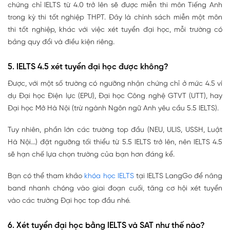
chứng chỉ IELTS từ
4.0 trở lên
sẽ được miễn thi môn Tiếng Anh
trong kỳ thi tốt nghiệp THPT. Đây là chính sách miễn một môn
thi tốt nghiệp, khác với việc xét tuyển đại học, mỗi trường có
bảng quy đổi và điều kiện riêng.
5. IELTS 4.5 xét tuyển đại học được không?
Được, với một số trường có ngưỡng nhận chứng chỉ ở mức 4.5 ví
dụ Đại học Điện lực (EPU), Đại học Công nghệ GTVT (UTT), hay
Đại học Mở Hà Nội (trừ ngành Ngôn ngữ Anh yêu cầu 5.5 IELTS).
Tuy nhiên, phần lớn các trường top đầu (NEU, ULIS, USSH, Luật
Hà Nội...) đặt ngưỡng tối thiểu từ 5.5 IELTS trở lên, nên IELTS 4.5
sẽ hạn chế lựa chọn trường của bạn hơn đáng kể.
Bạn có thể tham khảo
khóa học IELTS
tại IELTS LangGo để nâng
band nhanh chóng vào giai đoạn cuối, tăng cơ hội xét tuyển
vào các trường Đại học top đầu nhé.
6. Xét tuyển đại học bằng IELTS và SAT như thế nào?