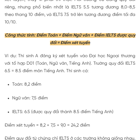
riêng, nhưng phổ biến nhất là IELTS 5.5 tương đương 8,0-8,5
theo thang 10 điểm, và IELTS 7.5 trở lên tương đương điểm tối đa
10/10.
Công thức tính: Điểm Toán + Điểm Ngữ văn + Điểm IELTS được quy
đổi = Điểm xét tuyển
Ví dụ:
Thí sinh A đăng ký xét tuyển vào Đại học Ngoại thương
với tổ hợp
D01 (Toán, Ngữ văn, Tiếng Anh)
. Trường quy đổi
IELTS
6.5 = 8.5 điểm môn Tiếng Anh
. Thí sinh có:
Toán:
8,2 điểm
Ngữ văn:
7,5 điểm
IELTS:
6.5
(được quy đổi thành
8.5 điểm Tiếng Anh
)
Điểm xét tuyển = 8,2 + 7,5 + 9,0 = 24,2 điểm
Điểm quy đổi từ chứng chỉ IELTS ở các trường không giống nhau,