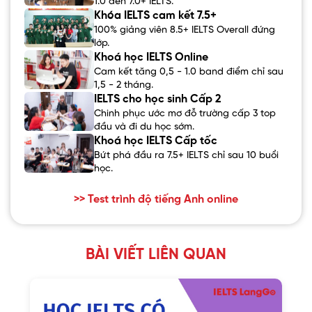
1.0 đến 7.0+ IELTS.
Khóa IELTS cam kết 7.5+
100% giảng viên 8.5+ IELTS Overall đứng
lớp.
Khoá học IELTS Online
Cam kết tăng 0,5 - 1.0 band điểm chỉ sau
1,5 - 2 tháng.
IELTS cho học sinh Cấp 2
Chinh phục ước mơ đỗ trường cấp 3 top
đầu và đi du học sớm.
Khoá học IELTS Cấp tốc
Bứt phá đầu ra 7.5+ IELTS chỉ sau 10 buổi
học.
>> Test trình độ tiếng Anh online
BÀI VIẾT LIÊN QUAN