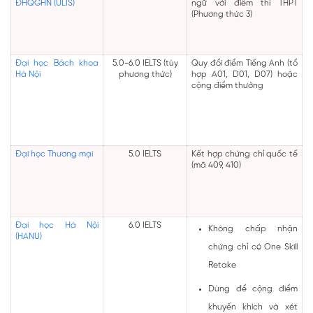
ĐHQGHN (ULIS)
ngữ với điểm thi THPT
(Phương thức 3)
Đại học Bách khoa
5.0-6.0 IELTS (tùy
Quy đổi điểm Tiếng Anh (tổ
Hà Nội
phương thức)
hợp A01, D01, D07) hoặc
cộng điểm thưởng
Đại học Thương mại
5.0 IELTS
Kết hợp chứng chỉ quốc tế
(mã 409, 410)
Đại học Hà Nội
6.0 IELTS
Không chấp nhận
(HANU)
chứng chỉ có One Skill
Retake
Dùng để cộng điểm
khuyến khích và xét