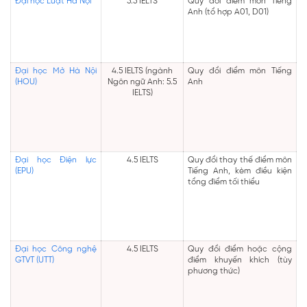
Đại học Luật Hà Nội
5.5 IELTS
Quy đổi điểm môn Tiếng
Anh (tổ hợp A01, D01)
Đại học Mở Hà Nội
4.5 IELTS (ngành
Quy đổi điểm môn Tiếng
(HOU)
Ngôn ngữ Anh: 5.5
Anh
IELTS)
Đại học Điện lực
4.5 IELTS
Quy đổi thay thế điểm môn
(EPU)
Tiếng Anh, kèm điều kiện
tổng điểm tối thiểu
Đại học Công nghệ
4.5 IELTS
Quy đổi điểm hoặc cộng
GTVT (UTT)
điểm khuyến khích (tùy
phương thức)