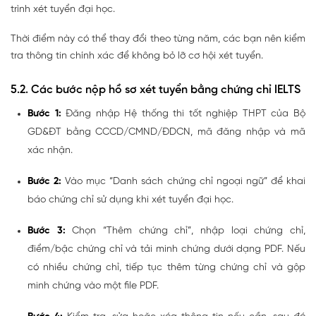
trình xét tuyển đại học.
Thời điểm này có thể thay đổi theo từng năm, các bạn nên kiểm
tra thông tin chính xác để không bỏ lỡ cơ hội xét tuyển.
5.2. Các bước nộp hồ sơ xét tuyển bằng chứng chỉ IELTS
Bước 1:
Đăng nhập
Hệ thống thi tốt nghiệp THPT của Bộ
GD&ĐT
bằng CCCD/CMND/ĐDCN, mã đăng nhập và mã
xác nhận.
Bước 2:
Vào mục
“Danh sách chứng chỉ ngoại ngữ”
để khai
báo chứng chỉ sử dụng khi xét tuyển đại học.
Bước 3:
Chọn
“Thêm chứng chỉ”
, nhập loại chứng chỉ,
điểm/bậc chứng chỉ và
tải minh chứng dưới dạng PDF
. Nếu
có nhiều chứng chỉ, tiếp tục thêm từng chứng chỉ và
gộp
minh chứng vào một file PDF
.