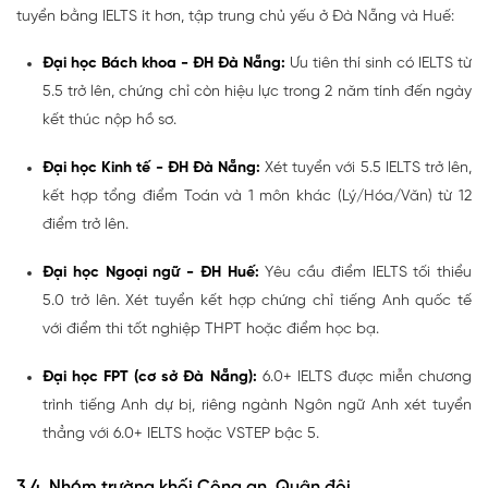
tuyển bằng IELTS ít hơn, tập trung chủ yếu ở Đà Nẵng và Huế:
Đại học Bách khoa - ĐH Đà Nẵng
:
Ưu tiên thí sinh có IELTS từ
5.5 trở lên, chứng chỉ còn hiệu lực trong 2 năm tính đến ngày
kết thúc nộp hồ sơ.
Đại học Kinh tế - ĐH Đà Nẵng
:
Xét tuyển với 5.5 IELTS trở lên,
kết hợp tổng điểm Toán và 1 môn khác (Lý/Hóa/Văn) từ 12
điểm trở lên.
Đại học Ngoại ngữ - ĐH Huế
:
Yêu cầu điểm IELTS tối thiểu
5.0 trở lên. Xét tuyển kết hợp chứng chỉ tiếng Anh quốc tế
với điểm thi tốt nghiệp THPT hoặc điểm học bạ.
Đại học FPT (cơ sở Đà Nẵng)
:
6.0+ IELTS được miễn chương
trình tiếng Anh dự bị, riêng ngành Ngôn ngữ Anh xét tuyển
thẳng với 6.0+ IELTS hoặc VSTEP bậc 5.
3.4. Nhóm trường khối Công an, Quân đội