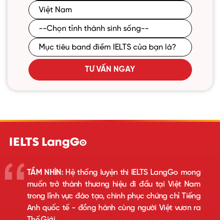
TƯ VẤN NGAY
TẦM NHÌN:
Hệ thống luyện thi IELTS LangGo mong
muốn trở thành thương hiệu đi đầu tại Việt Nam
trong lĩnh vực đào tạo, chinh phục chứng chỉ Tiếng
Anh quốc tế - đồng hành cùng người Việt vươn ra
Thế Giới.