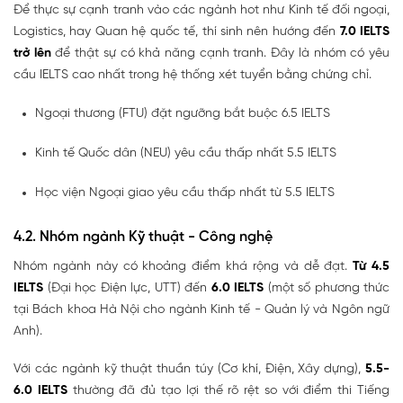
Để thực sự cạnh tranh vào các ngành hot như Kinh tế đối ngoại,
Logistics, hay Quan hệ quốc tế, thí sinh nên hướng đến
7.0 IELTS
trở lên
để thật sự có khả năng cạnh tranh. Đây là nhóm có yêu
cầu IELTS cao nhất trong hệ thống xét tuyển bằng chứng chỉ.
Ngoại thương (FTU) đặt ngưỡng bắt buộc 6.5 IELTS
Kinh tế Quốc dân (NEU) yêu cầu thấp nhất 5.5 IELTS
Học viện Ngoại giao yêu cầu thấp nhất từ 5.5 IELTS
4.2. Nhóm ngành Kỹ thuật - Công nghệ
Nhóm ngành này có khoảng điểm khá rộng và dễ đạt.
Từ
4.5
IELTS
(Đại học Điện lực, UTT) đến
6.0 IELTS
(một số phương thức
tại Bách khoa Hà Nội cho ngành Kinh tế - Quản lý và Ngôn ngữ
Anh).
Với các ngành kỹ thuật thuần túy (Cơ khí, Điện, Xây dựng),
5.5-
6.0 IELTS
thường đã đủ tạo lợi thế rõ rệt so với điểm thi Tiếng