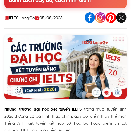
danh sách đầy đủ, cách tính điểm
(môn Tiếng Anh)
1.2. Xét tuyển kết hợp IELTS + học bạ
1.3. Cộng điểm ưu tiên/khuyến khích
IELTS LangGo
05/08/2026
2. IELTS có được dùng để tuyển thẳng, miễn thi hoàn toàn
không?
3. Danh sách trường đại học xét tuyển IELTS 2026 theo khu
vực
4. Trường đại học top đầu yêu cầu IELTS bao nhiêu?
5. Cách nộp hồ sơ xét tuyển đại học bằng chứng chỉ IELTS
6. Câu hỏi thường gặp khi xét tuyển đại học bằng IELTS
Những trường đại học xét tuyển IELTS
trong mùa tuyển sinh
2026 thường có ba hình thức chính: quy đổi điểm thay thế môn
Tiếng Anh, xét tuyển kết hợp với học bạ hoặc điểm thi tốt
nghiệp THPT, và cộng điểm ưu tiên.