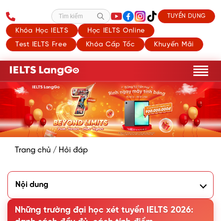
TUYỂN DỤNG
Tìm kiếm
Khóa Học IELTS
Học IELTS Online
Test IELTS Free
Khóa Cấp Tốc
Khuyến Mãi
Trang chủ
/
Hỏi đáp
Nội dung
1. Các hình thức xét tuyển đại học bằng IELTS và mức điểm
tối thiểu
Những trường đại học xét tuyển IELTS 2026:
1.1. Quy đổi điểm IELTS sang điểm thi tốt nghiệp THPT