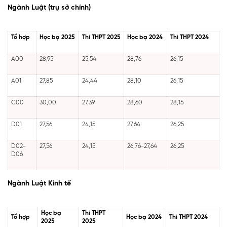
Ngành Luật (trụ sở chính)
Tổ hợp
Học bạ 2025
Thi THPT 2025
Học bạ 2024
Thi THPT 2024
A00
28,95
25,54
28,76
26,15
A01
27,85
24,44
28,10
26,15
C00
30,00
27,39
28,60
28,15
D01
27,56
24,15
27,64
26,25
D02-
27,56
24,15
26,76-27,64
26,25
D06
Ngành Luật Kinh tế
Học bạ
Thi THPT
Tổ hợp
Học bạ 2024
Thi THPT 2024
2025
2025