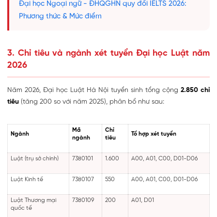
Đại học Ngoại ngữ - ĐHQGHN quy đổi IELTS 2026:
Phương thức & Mức điểm
3. Chỉ tiêu và ngành xét tuyển Đại học Luật năm
2026
Năm 2026, Đại học Luật Hà Nội tuyển sinh tổng cộng
2.850 chỉ
tiêu
(tăng 200 so với năm 2025), phân bổ như sau:
Mã
Chỉ
Ngành
Tổ hợp xét tuyển
ngành
tiêu
Luật (trụ sở chính)
7380101
1.600
A00, A01, C00, D01-D06
Luật Kinh tế
7380107
550
A00, A01, C00, D01-D06
Luật Thương mại
7380109
200
A01, D01
quốc tế