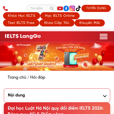
TUYỂN DỤNG
Tìm kiếm
Khóa Học IELTS
Học IELTS Online
Test IELTS Free
Khóa Cấp Tốc
Khuyến Mãi
Trang chủ
/
Hỏi đáp
Nội dung
1. Đại học Luật Hà Nội quy đổi IELTS theo phương thức nào
năm 2026?
Đại học Luật Hà Nội quy đổi điểm IELTS 2026:
Phương thức 2 - Xét tuyển dựa trên kết quả học tập