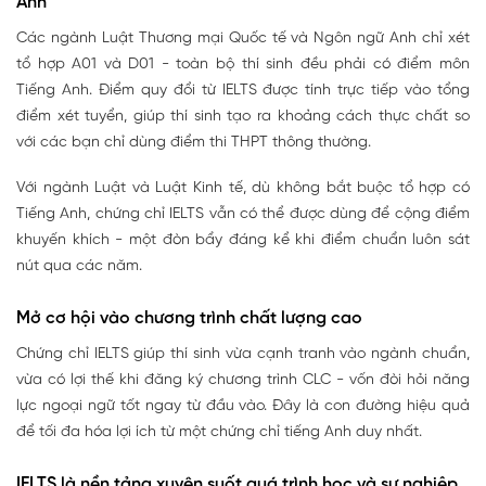
Anh
Các ngành Luật Thương mại Quốc tế và Ngôn ngữ Anh chỉ xét
tổ hợp A01 và D01 - toàn bộ thí sinh đều phải có điểm môn
Tiếng Anh. Điểm quy đổi từ IELTS được tính trực tiếp vào tổng
điểm xét tuyển, giúp thí sinh tạo ra khoảng cách thực chất so
với các bạn chỉ dùng điểm thi THPT thông thường.
Với ngành Luật và Luật Kinh tế, dù không bắt buộc tổ hợp có
Tiếng Anh, chứng chỉ IELTS vẫn có thể được dùng để cộng điểm
khuyến khích - một đòn bẩy đáng kể khi điểm chuẩn luôn sát
nút qua các năm.
Mở cơ hội vào chương trình chất lượng cao
Chứng chỉ IELTS giúp thí sinh vừa cạnh tranh vào ngành chuẩn,
vừa có lợi thế khi đăng ký chương trình CLC - vốn đòi hỏi năng
lực ngoại ngữ tốt ngay từ đầu vào. Đây là con đường hiệu quả
để tối đa hóa lợi ích từ một chứng chỉ tiếng Anh duy nhất.
IELTS là nền tảng xuyên suốt quá trình học và sự nghiệp