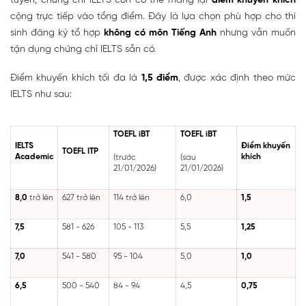
tuyển, chứng chỉ IELTS còn có thể mang lại
điểm khuyến khích
cộng trực tiếp vào tổng điểm. Đây là lựa chọn phù hợp cho thí
sinh đăng ký tổ hợp
không có môn Tiếng Anh
nhưng vẫn muốn
tận dụng chứng chỉ IELTS sẵn có.
Điểm khuyến khích tối đa là
1,5 điểm
, được xác định theo mức
IELTS như sau:
TOEFL iBT
TOEFL iBT
IELTS
Điểm khuyến
TOEFL ITP
Academic
khích
(trước
(sau
21/01/2026)
21/01/2026)
8,0
trở lên
627 trở lên
114 trở lên
6,0
1,5
7,5
581 - 626
105 - 113
5,5
1,25
7,0
541 - 580
95 - 104
5,0
1,0
6,5
500 - 540
84 - 94
4,5
0,75