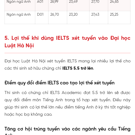
Ngôn ngữ Anh
A01
26,99
23,49
27,70
24,65
Ngôn ngữ Anh
D01
26,70
23,20
27,43
25,25
5. Lợi thế khi dùng IELTS xét tuyển vào Đại học
Luật Hà Nội
Đại học Luật Hà Nội xét tuyển IELTS mang lại nhiều lợi thế cho
các thí sinh sở hữu chứng chỉ
IELTS 5.5 trở lên
.
Điểm quy đổi điểm IELTS cao tạo lợi thế xét tuyển
Thí sinh có chứng chỉ IELTS Academic đạt 5.5 trở lên sẽ được
quy đổi điểm môn Tiếng Anh trong tổ hợp xét tuyển. Điều này
giúp thí sinh có lợi thế lớn nếu điểm tiếng Anh ở kỳ thi tốt nghiệp
hoặc học bạ không cao.
Tăng cơ hội trúng tuyển vào các ngành yêu cầu Tiếng