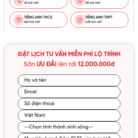
65 bài viết
88 bài viết
TIẾNG ANH THCS
TIẾNG ANH THPT
663 bài viết
428 bài viết
ĐẶT LỊCH TƯ VẤN MIỄN PHÍ LỘ TRÌNH
Săn
ƯU ĐÃI
lên tới
12.000.000đ