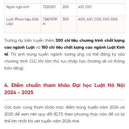
Ngôn ngữ Anh
7220201
200
A01, D01
Luật (Phân hiệu Đắk
7380101P
300
A00, A01, C00, D01-D06
Lắk)
H
Trường dự kiến tuyển thêm
300 chỉ tiêu chương trình chất lượng
cao ngành Luật
và
150 chỉ tiêu chất lượng cao ngành Luật Kinh
tế
. Thí sinh trúng tuyển ngành tương ứng có thể đăng ký vào
chương trình CLC khi làm thủ tục nhập học (trường sẽ có thông
báo riêng).
4. Điểm chuẩn tham khảo Đại học Luật Hà Nội
2024 - 2025
Các bạn cùng tham khảo mức điểm trúng tuyển năm 2024 và
2025 để xem nên quy đổi IELTS theo phương thức nào để có lợi
thế lớn nhất khi xét tuyển năm 2026 nhé.