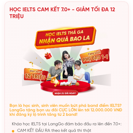
HỌC IELTS CAM KẾT 7.0+ - GIẢM TỐI ĐA 12
TRIỆU
Bạn là học sinh, sinh viên muốn bứt phá band điểm IELTS?
LangGo tặng bạn ưu đãi CỰC LỚN lên tới 12.000.000 VNĐ
khi đăng ký lộ trình tăng từ 2 band!
Khóa học IELTS tại LangGo đảm bảo đầu ra lên đến 7.0+:
CAM KẾT ĐẦU RA theo kết quả thi thật