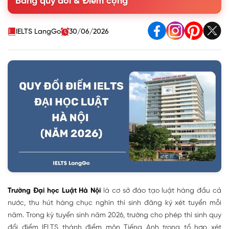
Bảng quy đổi & Điểm cộng
bậc THPT
Phương thức 3 - Xét điểm thi tốt nghiệp THPT
2. Bảng quy đổi điểm IELTS Đại học Luật Hà Nội 2026
IELTS LangGo
30/06/2026
3. Chỉ tiêu và ngành xét tuyển Đại học Luật năm 2026
4. Điểm chuẩn tham khảo Đại học Luật Hà Nội 2024 - 2025
5. Lợi thế khi dùng IELTS xét tuyển vào Đại học Luật Hà Nội
6. Câu hỏi thường gặp về quy đổi IELTS Đại học Luật Hà Nội
Trường Đại học Luật Hà Nội
là cơ sở đào tạo luật hàng đầu cả
nước, thu hút hàng chục nghìn thí sinh đăng ký xét tuyển mỗi
năm. Trong kỳ tuyển sinh năm 2026, trường cho phép thí sinh quy
đổi điểm IELTS thành điểm môn Tiếng Anh trong tổ hợp xét