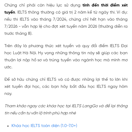
Chứng chỉ phải còn hiệu lực sử dụng
tính đến thời điểm xét
tuyển
. IELTS thông thường có giá trị 2 năm kể từ ngày thi. Ví dụ:
nếu thi IELTS vào tháng 7/2024, chứng chỉ hết hạn vào tháng
7/2026 - vẫn hợp lệ cho đợt xét tuyển năm 2026 (thường diễn ra
trước tháng 8).
Trên đây là phương thức xét tuyển và quy đổi điểm IELTS Đại
học Luật Hà Nội. Hy vọng những thông tin này sẽ giúp các bạn
thuận lợi nộp hồ sơ và trúng tuyển vào ngành học mà mình mơ
ước.
Để sở hữu chứng chỉ IELTS và có được những lợi thế to lớn khi
xét tuyển đại học, các bạn hãy bắt đầu học IELTS ngay hôm
nay.
Tham khảo ngay các khóa học tại IELTS LangGo và để lại thông
tin nếu cần tư vấn lộ trình phù hợp nhé
Khóa học IELTS toàn diện (1.0-7.0+)