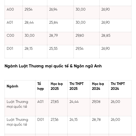
A00
29,54
26,94
30,00
26,90
A01
28,44
25,84
30,00
26,90
C00
30,00
28,79
29,80
28,85
D01
28,15
25,55
29,54
26,90
Ngành Luật Thương mại quốc tế & Ngôn ngữ Anh
Tổ
Học bạ
Thi THPT
Học bạ
Thi THPT
Ngành
hợp
2025
2025
2024
2024
Luật Thương
A01
27,85
24,44
29,08
26,00
mại quốc tế
Luật Thương
D01
27,56
24,15
28,78
26,00
mại quốc tế