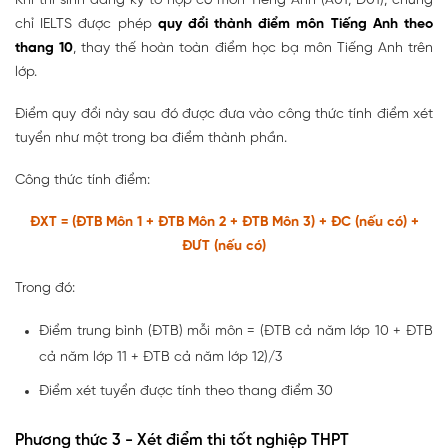
Khi thí sinh đăng ký tổ hợp có môn Tiếng Anh (A01, D01), chứng
chỉ IELTS được phép
quy đổi thành điểm môn Tiếng Anh theo
thang 10
, thay thế hoàn toàn điểm học bạ môn Tiếng Anh trên
lớp.
Điểm quy đổi này sau đó được đưa vào công thức tính điểm xét
tuyển như một trong ba điểm thành phần.
Công thức tính điểm:
ĐXT = (ĐTB Môn 1 + ĐTB Môn 2 + ĐTB Môn 3) + ĐC (nếu có) +
ĐƯT (nếu có)
Trong đó:
Điểm trung bình (ĐTB) mỗi môn = (ĐTB cả năm lớp 10 + ĐTB
cả năm lớp 11 + ĐTB cả năm lớp 12)/3
Điểm xét tuyển được tính theo thang điểm 30
Phương thức 3 - Xét điểm thi tốt nghiệp THPT