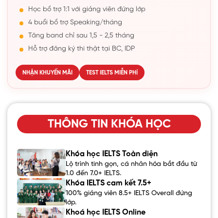
Học bổ trợ 1:1 với giảng viên đứng lớp
4 buổi bổ trợ Speaking/tháng
Tăng band chỉ sau 1,5 - 2,5 tháng
Hỗ trợ đăng ký thi thật tại BC, IDP
NHẬN KHUYẾN MÃI
TEST IELTS MIỄN PHÍ
THÔNG TIN KHÓA HỌC
Khóa học IELTS Toàn diện
Lộ trình tinh gọn, cá nhân hóa bắt đầu từ
1.0 đến 7.0+ IELTS.
Khóa IELTS cam kết 7.5+
100% giảng viên 8.5+ IELTS Overall đứng
lớp.
Khoá học IELTS Online