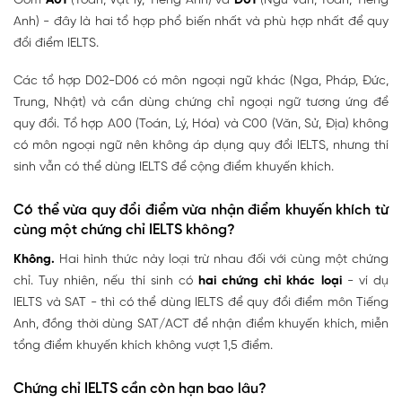
Gồm
A01
(Toán, Vật lý, Tiếng Anh) và
D01
(Ngữ văn, Toán, Tiếng
Anh) - đây là hai tổ hợp phổ biến nhất và phù hợp nhất để quy
đổi điểm IELTS.
Các tổ hợp D02-D06 có môn ngoại ngữ khác (Nga, Pháp, Đức,
Trung, Nhật) và cần dùng chứng chỉ ngoại ngữ tương ứng để
quy đổi. Tổ hợp A00 (Toán, Lý, Hóa) và C00 (Văn, Sử, Địa) không
có môn ngoại ngữ nên không áp dụng quy đổi IELTS, nhưng thí
sinh vẫn có thể dùng IELTS để cộng điểm khuyến khích.
Có thể vừa quy đổi điểm vừa nhận điểm khuyến khích từ
cùng một chứng chỉ IELTS không?
Không.
Hai hình thức này loại trừ nhau đối với cùng một chứng
chỉ. Tuy nhiên, nếu thí sinh có
hai chứng chỉ khác loại
- ví dụ
IELTS và SAT - thì có thể dùng IELTS để quy đổi điểm môn Tiếng
Anh, đồng thời dùng SAT/ACT để nhận điểm khuyến khích, miễn
tổng điểm khuyến khích không vượt 1,5 điểm.
Chứng chỉ IELTS cần còn hạn bao lâu?