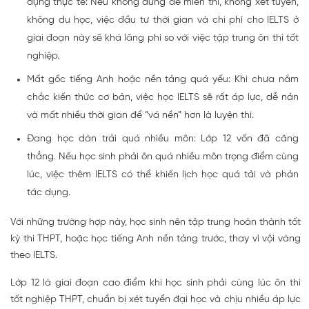
dụng thực tế: Nếu không dùng để miễn thi, không xét tuyển,
không du học, việc đầu tư thời gian và chi phí cho IELTS ở
giai đoạn này sẽ khá lãng phí so với việc tập trung ôn thi tốt
nghiệp.
Mất gốc tiếng Anh hoặc nền tảng quá yếu: Khi chưa nắm
chắc kiến thức cơ bản, việc học IELTS sẽ rất áp lực, dễ nản
và mất nhiều thời gian để “vá nền” hơn là luyện thi.
Đang học dàn trải quá nhiều môn: Lớp 12 vốn đã căng
thẳng. Nếu học sinh phải ôn quá nhiều môn trọng điểm cùng
lúc, việc thêm IELTS có thể khiến lịch học quá tải và phản
tác dụng.
Với những trường hợp này, học sinh nên tập trung hoàn thành tốt
kỳ thi THPT, hoặc học tiếng Anh nền tảng trước, thay vì vội vàng
theo IELTS.
Lớp 12 là giai đoạn cao điểm khi học sinh phải cùng lúc ôn thi
tốt nghiệp THPT, chuẩn bị xét tuyển đại học và chịu nhiều áp lực