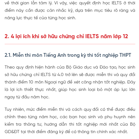
về thời gian lẫn tâm lý. Vì vậy, việc quyết định học IELTS ở thời
điểm này cần được cân nhắc kỹ, dựa trên mục tiêu rõ ràng và
năng lực thực tế của từng học sinh.
2. 4 lợi ích khi sở hữu chứng chỉ IELTS năm lớp 12
2.1. Miễn thi môn Tiếng Anh trong kỳ thi tốt nghiệp THPT
Theo quy định hiện hành của Bộ Giáo dục và Đào tạo, học sinh
sở hữu chứng chỉ IELTS từ 4.0 trở lên sẽ được miễn thi và quy đổi
thành điểm 10 môn Ngoại ngữ để xét công nhận tốt nghiệp. Đây
là lợi ích thiết thực nhất, giúp học sinh loại bỏ một áp lực lớn
ngay từ đầu năm học.
Tuy nhiên, mức điểm miễn thi và cách quy đổi có thể được điều
chỉnh theo từng năm học, các bạn học sinh và phụ huynh nên
kiểm tra thông tư, hướng dẫn thi tốt nghiệp mới nhất của Bộ
GD&ĐT tại thời điểm đăng ký để có thông tin chính xác nhất.