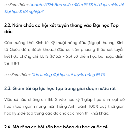
>> Xem thêm:
Update 2026: Bao nhiêu điểm IELTS thì được miễn thi
Đại học & tốt nghiệp?
2.2. Nắm chắc cơ hội xét tuyển thẳng vào Đại học Top
đầu
Các trường khối Kinh tế, Kỹ thuật hàng đầu (Ngoại thương, Kinh
tế Quốc dân, Bách khoa...) đều ưu tiên phương thức xét tuyển
kết hợp chứng chỉ IELTS (từ 5.5 - 6.5) với điểm học bạ hoặc điểm
thi THPT.
>>> Xem thêm:
Các trường đại học xét tuyển bằng IELTS
2.3. Giảm tải áp lực học tập trong giai đoạn nước rút
Việc sở hữu chứng chỉ IELTS vào học kỳ 1 giúp học sinh loại bỏ
hoàn toàn gánh nặng môn Tiếng Anh, dành 100% quỹ thời gian
học kỳ 2 để tập trung cao độ cho các môn thi khối khác.
2.4. Mở rộng cơ hội săn học bổng du học quốc tế