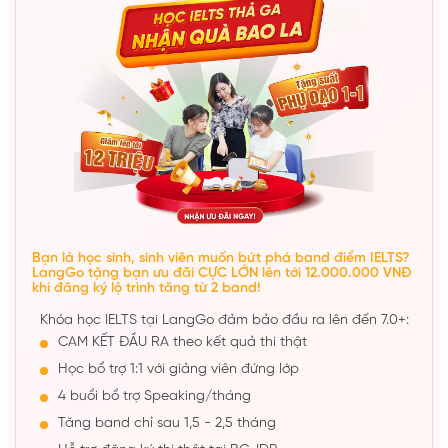
Bạn là học sinh, sinh viên muốn bứt phá band điểm IELTS?
LangGo tặng bạn ưu đãi CỰC LỚN lên tới 12.000.000 VNĐ
khi đăng ký lộ trình tăng từ 2 band!
Khóa học IELTS tại LangGo đảm bảo đầu ra lên đến 7.0+:
CAM KẾT ĐẦU RA theo kết quả thi thật
Học bổ trợ 1:1 với giảng viên đứng lớp
4 buổi bổ trợ Speaking/tháng
Tăng band chỉ sau 1,5 - 2,5 tháng