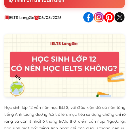
lộ trình ôn thi toàn diện
lớp 12
2. 4 lợi ích khi sở hữu chứng chỉ IELTS năm lớp 12
3. Lộ trình học IELTS phù hợp cho học sinh lớp 12
IELTS LangGo
06/08/2026
4. Học sinh lớp 12 nên học IELTS ở đâu
5. Câu hỏi thường gặp của học sinh lớp 12 khi ôn thi IELTS
Học sinh lớp 12 vẫn nên học IELTS, với điều kiện đã có nền tảng
tiếng Anh tương đương 4.5 trở lên, mục tiêu sử dụng chứng chỉ rõ
ràng và còn ít nhất 6 tháng trước thời điểm cần nộp. Ngược lại,
học sinh mất gốc tiếng Anh hoặc chỉ còn dưới 3 tháng nên ưu