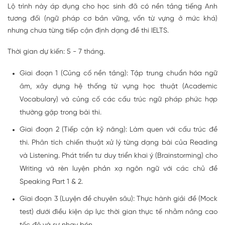
Lộ trình này áp dụng cho học sinh đã có nền tảng tiếng Anh
tương đối (ngữ pháp cơ bản vững, vốn từ vựng ở mức khá)
nhưng chưa từng tiếp cận định dạng đề thi IELTS.
Thời gian dự kiến: 5 - 7 tháng.
Giai đoạn 1 (Củng cố nền tảng): Tập trung chuẩn hóa ngữ
âm, xây dựng hệ thống từ vựng học thuật (Academic
Vocabulary) và củng cố các cấu trúc ngữ pháp phức hợp
thường gặp trong bài thi.
Giai đoạn 2 (Tiếp cận kỹ năng): Làm quen với cấu trúc đề
thi. Phân tích chiến thuật xử lý từng dạng bài của Reading
và Listening. Phát triển tư duy triển khai ý (Brainstorming) cho
Writing và rèn luyện phản xạ ngôn ngữ với các chủ đề
Speaking Part 1 & 2.
Giai đoạn 3 (Luyện đề chuyên sâu): Thực hành giải đề (Mock
test) dưới điều kiện áp lực thời gian thực tế nhằm nâng cao