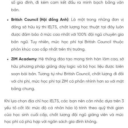
số gia đình, đi kèm cam kết đầu ra minh bạch bằng văn
bản.
British Council (Hội đồng Anh)
: Là một trong những đơn vị
đồng sở hữu kỳ thi IELTS, chất lượng học thuật tại đây luôn
được đảm bảo ở mức cao nhất với 100% đội ngũ chuyên gia
bản ngữ. Tuy nhiên, mức học phí tại British Council thuộc
phân khúc cao cấp nhất trên thị trường.
ZIM Academy
: Hệ thống đào tạo mang tính hàn lâm cao, sở
hữu phương pháp giảng dạy logic và bộ học liệu được biên
soạn bài bản. Tương tự như British Council, chất lượng đi đôi
với chi phí, mức học phí tại ZIM có phần nhỉnh hơn so với mặt
bằng chung.
Khi lựa chọn địa chỉ học IELTS, các bạn nên cân nhắc dựa trên 3
yếu tố cốt lõi: mức độ cá nhân hóa lộ trình theo quỹ thời gian
của học sinh cuối cấp, chất lượng đội ngũ giảng viên và mức
học phí có phù hợp với ngân sách gia đình không.