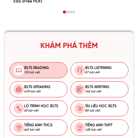
cao (Free PDF)
KHÁM PHÁ THÊM
IELTS READING
IELTS LISTENING
105 bài viết
87 bài viết
IELTS SPEAKING
IELTS WRITING
409 bài viết
148 bài viết
LỘ TRÌNH HỌC IELTS
TÀI LIỆU HỌC IELTS
65 bài viết
88 bài viết
TIẾNG ANH THCS
TIẾNG ANH THPT
663 bài viết
428 bài viết