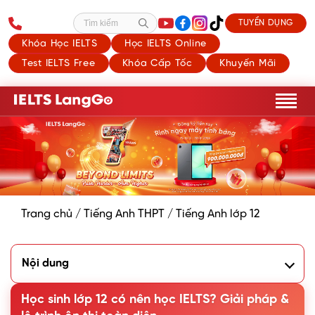
TUYỂN DỤNG
Tìm kiếm
Khóa Học IELTS
Học IELTS Online
Test IELTS Free
Khóa Cấp Tốc
Khuyến Mãi
Trang chủ
/
Tiếng Anh THPT
/
Tiếng Anh lớp 12
Nội dung
1. Học sinh lớp 12 có nên học IELTS không?
Học sinh lớp 12 có nên học IELTS? Giải pháp &
1.1. Trường hợp NÊN học IELTS từ lớp 12
1.2. Trường hợp không phù hợp BẮT ĐẦU HỌC IELTS từ