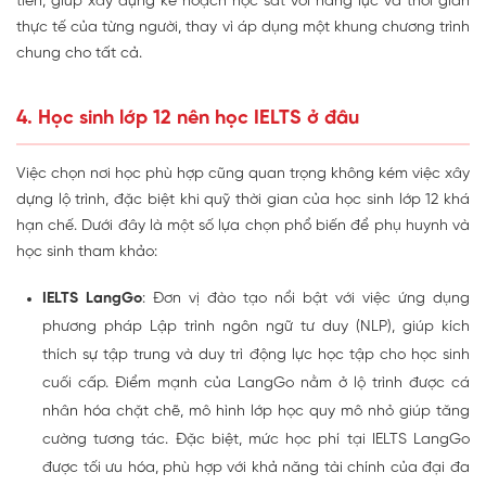
tiên, giúp xây dựng kế hoạch học sát với năng lực và thời gian
thực tế của từng người, thay vì áp dụng một khung chương trình
chung cho tất cả.
4. Học sinh lớp 12 nên học IELTS ở đâu
Việc chọn nơi học phù hợp cũng quan trọng không kém việc xây
dựng lộ trình, đặc biệt khi quỹ thời gian của học sinh lớp 12 khá
hạn chế. Dưới đây là một số lựa chọn phổ biến để phụ huynh và
học sinh tham khảo:
IELTS LangGo
: Đơn vị đào tạo nổi bật với việc ứng dụng
phương pháp Lập trình ngôn ngữ tư duy (NLP), giúp kích
thích sự tập trung và duy trì động lực học tập cho học sinh
cuối cấp. Điểm mạnh của LangGo nằm ở lộ trình được cá
nhân hóa chặt chẽ, mô hình lớp học quy mô nhỏ giúp tăng
cường tương tác. Đặc biệt, mức học phí tại IELTS LangGo
được tối ưu hóa, phù hợp với khả năng tài chính của đại đa