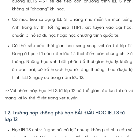
đương IELTS 4.5+ sẽ dễ tiếp cận chương trình IELTS hơn,
không bị “choáng” khi học.
Có mục tiêu sử dụng IELTS rõ ràng như miễn thi môn tiếng
Anh trong kỳ thi tốt nghiệp THPT, xét tuyển vào đại học,
chuẩn bị hồ sơ du học hoặc học chương trình quốc tế.
Có thể sắp xếp thời gian học song song với ôn thi lớp 12:
Đang ở học kì 1 của năm lớp 12, thời điểm cần chứng chỉ > 6
tháng. Những học sinh biết phân bổ thời gian hợp lý, không
ôn dàn trải, có kế hoạch học rõ ràng thường theo được lộ
trình IELTS ngay cả trong năm lớp 12.
>> Với nhóm này, học IELTS từ lớp 12 có thể giảm áp lực thi cử và
mang lại lợi thế rõ rệt trong xét tuyển.
1.2. Trường hợp không phù hợp BẮT ĐẦU HỌC IELTS từ
lớp 12
Học IELTS chỉ vì “nghe nói có lợi” nhưng không có nhu cầu sử