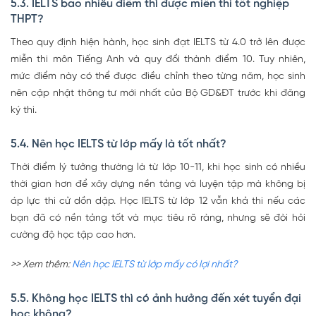
5.3. IELTS bao nhiêu điểm thì được miễn thi tốt nghiệp
THPT?
Theo quy định hiện hành, học sinh đạt IELTS từ 4.0 trở lên được
miễn thi môn Tiếng Anh và quy đổi thành điểm 10. Tuy nhiên,
mức điểm này có thể được điều chỉnh theo từng năm, học sinh
nên cập nhật thông tư mới nhất của Bộ GD&ĐT trước khi đăng
ký thi.
5.4. Nên học IELTS từ lớp mấy là tốt nhất?
Thời điểm lý tưởng thường là từ lớp 10-11, khi học sinh có nhiều
thời gian hơn để xây dựng nền tảng và luyện tập mà không bị
áp lực thi cử dồn dập. Học IELTS từ lớp 12 vẫn khả thi nếu các
bạn đã có nền tảng tốt và mục tiêu rõ ràng, nhưng sẽ đòi hỏi
cường độ học tập cao hơn.
>> Xem thêm:
Nên học IELTS từ lớp mấy có lợi nhất?
5.5. Không học IELTS thì có ảnh hưởng đến xét tuyển đại
học không?