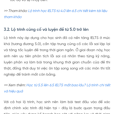
tốc độ và sự nhạy bén.
>> Tham khảo:
Lộ trình học IELTS từ 4.0 lên 6.5 chi tiết kèm tài liệu
tham khảo
3.2. Lộ trình củng cố và luyện đề từ 5.0 trở lên
Lộ trình này áp dụng cho học sinh đã có nền tảng IELTS ở mức
khá (tương đương 5.0), cần tập trung củng cố các lỗi sai lặp lại
và tăng tốc luyện đề trong thời gian ngắn. Ở giai đoạn này, học
sinh nên ưu tiên phân tích lỗi sai cá nhân theo từng kỹ năng,
luyện phản xạ làm bài trong khung thời gian chuẩn của đề thi
thật, đồng thời duy trì việc ôn tập song song với các môn thi tốt
nghiệp để tránh mất cân bằng.
>> Xem thêm:
Học từ 5.5 lên 6.5 IELTS mất bao lâu? Lộ trình chi tiết
và hiệu quả
Với cả hai lộ trình, học sinh nên làm bài test đầu vào để xác
định chính xác trình độ hiện tại - đây là bước quan trọng đầu