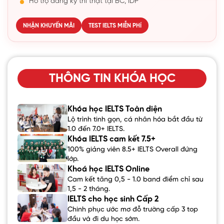
Hỗ trợ đăng ký thi thật tại BC, IDP
NHẬN KHUYẾN MÃI
TEST IELTS MIỄN PHÍ
THÔNG TIN KHÓA HỌC
Khóa học IELTS Toàn diện
Lộ trình tinh gọn, cá nhân hóa bắt đầu từ
1.0 đến 7.0+ IELTS.
Khóa IELTS cam kết 7.5+
100% giảng viên 8.5+ IELTS Overall đứng
lớp.
Khoá học IELTS Online
Cam kết tăng 0,5 - 1.0 band điểm chỉ sau
1,5 - 2 tháng.
IELTS cho học sinh Cấp 2
Chinh phục ước mơ đỗ trường cấp 3 top
đầu và đi du học sớm.