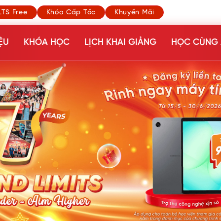
LTS Free
Khóa Cấp Tốc
Khuyến Mãi
ỆU
KHÓA HỌC
LỊCH KHAI GIẢNG
HỌC CÙNG 