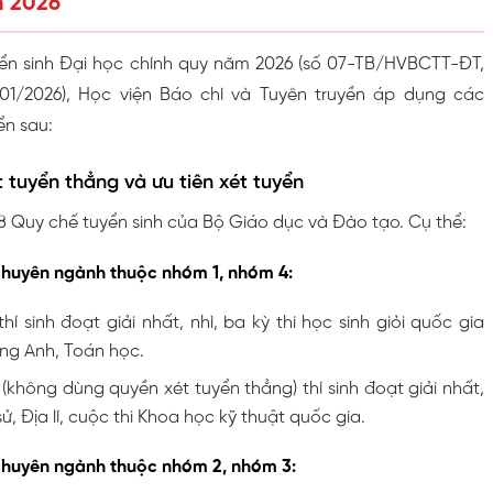
n 2026
ển sinh Đại học chính quy năm 2026 (số 07-TB/HVBCTT-ĐT,
1/2026), Học viện Báo chí và Tuyên truyền áp dụng các
ển sau:
 tuyển thẳng và ưu tiên xét tuyển
8 Quy chế tuyển sinh của Bộ Giáo dục và Đào tạo. Cụ thể:
chuyên ngành thuộc nhóm 1, nhóm 4:
hí sinh đoạt giải nhất, nhì, ba kỳ thi học sinh giỏi quốc gia
ng Anh, Toán học.
 (không dùng quyền xét tuyển thẳng) thí sinh đoạt giải nhất,
ử, Địa lí, cuộc thi Khoa học kỹ thuật quốc gia.
chuyên ngành thuộc nhóm 2, nhóm 3: