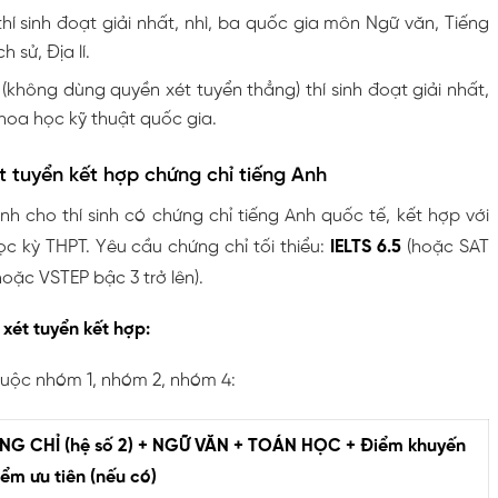
hí sinh đoạt giải nhất, nhì, ba quốc gia môn Ngữ văn, Tiếng
h sử, Địa lí.
 (không dùng quyền xét tuyển thẳng) thí sinh đoạt giải nhất,
Khoa học kỹ thuật quốc gia.
t tuyển kết hợp chứng chỉ tiếng Anh
h cho thí sinh có chứng chỉ tiếng Anh quốc tế, kết hợp với
ọc kỳ THPT. Yêu cầu chứng chỉ tối thiểu:
IELTS 6.5
(hoặc SAT
hoặc VSTEP bậc 3 trở lên).
xét tuyển kết hợp:
huộc nhóm 1, nhóm 2, nhóm 4:
NG CHỈ (hệ số 2) + NGỮ VĂN + TOÁN HỌC + Điểm khuyến
iểm ưu tiên (nếu có)