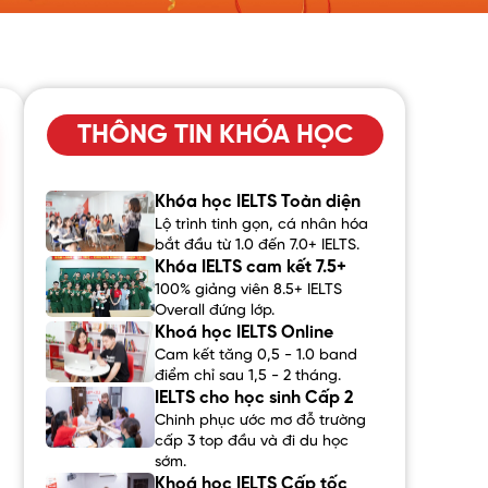
THÔNG TIN KHÓA HỌC
Khóa học IELTS Toàn diện
Lộ trình tinh gọn, cá nhân hóa
bắt đầu từ 1.0 đến 7.0+ IELTS.
Khóa IELTS cam kết 7.5+
100% giảng viên 8.5+ IELTS
Overall đứng lớp.
Khoá học IELTS Online
Cam kết tăng 0,5 - 1.0 band
điểm chỉ sau 1,5 - 2 tháng.
IELTS cho học sinh Cấp 2
Chinh phục ước mơ đỗ trường
cấp 3 top đầu và đi du học
sớm.
Khoá học IELTS Cấp tốc