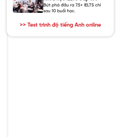
Bứt phá đầu ra 7.5+ IELTS chỉ
sau 10 buổi học.
>> Test trình độ tiếng Anh online