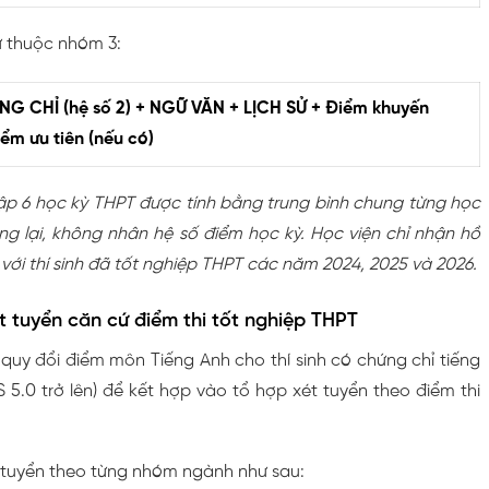
ử thuộc nhóm 3:
NG CHỈ (hệ số 2) + NGỮ VĂN + LỊCH SỬ + Điểm khuyến
iểm ưu tiên (nếu có)
ập 6 học kỳ THPT được tính bằng trung bình chung từng học
g lại, không nhân hệ số điểm học kỳ. Học viện chỉ nhận hồ
 với thí sinh đã tốt nghiệp THPT các năm 2024, 2025 và 2026.
t tuyển căn cứ điểm thi tốt nghiệp THPT
quy đổi điểm môn Tiếng Anh cho thí sinh có chứng chỉ tiếng
S 5.0 trở lên) để kết hợp vào tổ hợp xét tuyển theo điểm thi
tuyển theo từng nhóm ngành như sau: