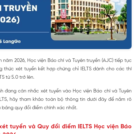
 năm 2026, Học viện Báo chí và Tuyên truyền (AJC) tiếp tục
thức xét tuyển kết hợp chứng chỉ IELTS dành cho các thí
S từ 5.0 trở lên.
h đang cân nhắc xét tuyển vào Học viện Báo chí và Tuyên
LTS, hãy tham khảo toàn bộ thông tin dưới đây để nắm rõ
 bảng quy đổi điểm chính xác nhất.
xét tuyển và Quy đổi điểm IELTS Học viện Báo