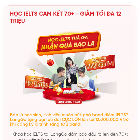
HỌC IELTS CAM KẾT 7.0+ - GIẢM TỐI ĐA 12
TRIỆU
Bạn là học sinh, sinh viên muốn bứt phá band điểm IELTS?
LangGo tặng bạn ưu đãi CỰC LỚN lên tới 12.000.000 VNĐ
khi đăng ký lộ trình tăng từ 2 band!
Khóa học IELTS tại LangGo đảm bảo đầu ra lên đến 7.0+: