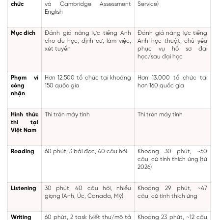
chức
và Cambridge Assessment
Service)
English
Mục đích
Đánh giá năng lực tiếng Anh
Đánh giá năng lực tiếng
cho du học, định cư, làm việc,
Anh học thuật, chủ yếu
xét tuyển
phục vụ hồ sơ đại
học/sau đại học
Phạm vi
Hơn 12.500 tổ chức tại khoảng
Hơn 13.000 tổ chức tại
công
150 quốc gia
hơn 160 quốc gia
nhận
Hình thức
Thi trên máy tính
Thi trên máy tính
thi tại
Việt Nam
Reading
60 phút, 3 bài đọc, 40 câu hỏi
Khoảng 30 phút, ~50
câu, có tính thích ứng (từ
2026)
Listening
30 phút, 40 câu hỏi, nhiều
Khoảng 29 phút, ~47
giọng (Anh, Úc, Canada, Mỹ)
câu, có tính thích ứng
Writing
60 phút, 2 task (viết thư/mô tả
Khoảng 23 phút, ~12 câu