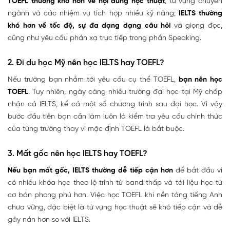
TOEFL thường khó hơn về nội dung học thuật
, từ vựng chuyên
ngành và các nhiệm vụ tích hợp nhiều kỹ năng;
IELTS thường
khó hơn về tốc độ, sự đa dạng dạng câu hỏi
và giọng đọc,
cũng như yêu cầu phản xạ trực tiếp trong phần Speaking.
2. Đi du học Mỹ nên học IELTS hay TOEFL?
Nếu trường bạn nhắm tới yêu cầu cụ thể TOEFL,
bạn nên học
TOEFL
. Tuy nhiên, ngày càng nhiều trường đại học tại Mỹ chấp
nhận cả IELTS, kể cả một số chương trình sau đại học. Vì vậy
bước đầu tiên bạn cần làm luôn là kiểm tra yêu cầu chính thức
của từng trường thay vì mặc định TOEFL là bắt buộc.
3. Mất gốc nên học IELTS hay TOEFL?
Nếu bạn mất gốc, IELTS thường dễ tiếp cận hơn
để bắt đầu vì
có nhiều khóa học theo lộ trình từ band thấp và tài liệu học từ
cơ bản phong phú hơn. Việc học TOEFL khi nền tảng tiếng Anh
chưa vững, đặc biệt là từ vựng học thuật sẽ khó tiếp cận và dễ
gây nản hơn so với IELTS.