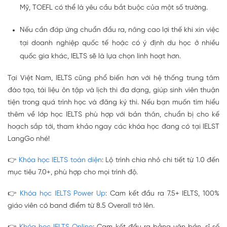
Mỹ, TOEFL có thể là yêu cầu bắt buộc của một số trường.
Nếu cần đáp ứng chuẩn đầu ra, nâng cao lợi thế khi xin việc
tại doanh nghiệp quốc tế hoặc có ý định du học ở nhiều
quốc gia khác, IELTS sẽ là lựa chọn linh hoạt hơn.
Tại Việt Nam, IELTS cũng phổ biến hơn với hệ thống trung tâm
đào tạo, tài liệu ôn tập và lịch thi đa dạng, giúp sinh viên thuận
tiện trong quá trình học và đăng ký thi. Nếu bạn muốn tìm hiểu
thêm về lớp học IELTS phù hợp với bản thân, chuẩn bị cho kế
hoạch sắp tới, tham khảo ngay các khóa học đang có tại IELST
LangGo nhé!
👉
Khóa học IELTS toàn diện
: Lộ trình chia nhỏ chi tiết từ 1.0 đến
mục tiêu 7.0+, phù hợp cho mọi trình độ.
👉
Khóa học IELTS Power Up
: Cam kết đầu ra 7.5+ IELTS, 100%
giáo viên có band điểm từ 8.5 Overall trở lên.