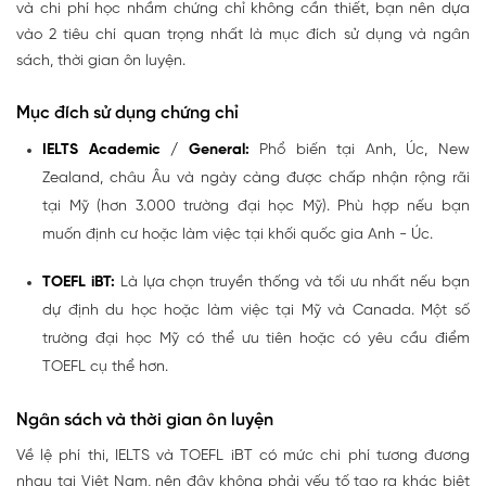
và chi phí học nhầm chứng chỉ không cần thiết, bạn nên dựa
vào 2 tiêu chí quan trọng nhất là mục đích sử dụng và ngân
sách, thời gian ôn luyện.
Mục đích sử dụng chứng chỉ
IELTS Academic / General:
Phổ biến tại Anh, Úc, New
Zealand, châu Âu và ngày càng được chấp nhận rộng rãi
tại Mỹ (hơn 3.000 trường đại học Mỹ). Phù hợp nếu bạn
muốn định cư hoặc làm việc tại khối quốc gia Anh - Úc.
TOEFL iBT:
Là lựa chọn truyền thống và tối ưu nhất nếu bạn
dự định du học hoặc làm việc tại Mỹ và Canada. Một số
trường đại học Mỹ có thể ưu tiên hoặc có yêu cầu điểm
TOEFL cụ thể hơn.
Ngân sách và thời gian ôn luyện
Về lệ phí thi, IELTS và TOEFL iBT có mức chi phí tương đương
nhau tại Việt Nam, nên đây không phải yếu tố tạo ra khác biệt