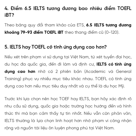
4. Điểm 6.5 IELTS tương đương bao nhiêu điểm TOEFL
iBT?
Theo bảng quy đổi tham khảo của ETS,
6.5 IELTS tương đương
khoảng 79-93 điểm TOEFL iBT
theo thang điểm cũ (0-120).
5. IELTS hay TOEFL có tính ứng dụng cao hơn?
Nếu xét trên phạm vi sử dụng tại Việt Nam, từ xét tuyển đại học,
du học đa quốc gia, đến đi làm và định cư,
IELTS có tính ứng
dụng cao hơn
nhờ có 2 phiên bản (Academic và General
Training) phục vụ nhiều mục tiêu khác nhau. TOEFL có tính ứng
dụng cao hơn nếu mục tiêu duy nhất và cụ thể là du học Mỹ.
Trước khi lựa chọn nên học TOEF hay IELTS, bạn hãy xác định rõ
nhu cầu sử dụng, quốc gia hoặc trường học hướng đến và hình
thức thi mà bạn cảm thấy tự tin nhất. Nếu vẫn còn phân vân,
IELTS thường là lựa chọn linh hoạt hơn nhờ phạm vi công nhận
rộng và nguồn tài liệu ôn luyện phong phú tại Việt Nam.