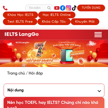
TUYỂN DỤNG
Tìm kiếm
Khóa Học IELTS
Học IELTS Online
Test IELTS Free
Khóa Cấp Tốc
Khuyến Mãi
Trang chủ
/
Hỏi đáp
Nội dung
1. Chứng chỉ IELTS và TOEFL có gì khác nhau?
2. Nên học TOEFL hay IELTS?
Nên học TOEFL hay IELTS? Chứng chỉ nào khó
3. Các tiêu chí giúp bạn quyết định nên học IELTS hay