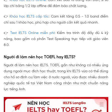
👉
Khóa học IELTS Online
: Cam kết đầu ra bằng văn bản, sĩ số
lớp chỉ bằng 1/2 lớp offline để đảm bảo chất lượng.
👉
Khóa học IELTS cấp tốc
: Cam kết tăng 0.5 - 1.0 band điểm
chỉ sau 1 khóa học, phù hợp cho người cần kết quả nhanh.
👉
Test IELTS Online miễn phí
: Kiểm tra trình độ đầy đủ 4 kỹ
năng, bao gồm cả phần Test Speaking trực tiếp với giáo viên
8.0.
Người đi làm nên học TOEFL hay IELTS?
Người đi làm nên học IELTS. TOEFL gần như không có nhiều ứng
dụng ngoài mục đích học thuật, trong khi IELTS vừa có thể dùng
cho hồ sơ định cư/làm việc ở nước ngoài, vừa được nhiều doanh
nghiệp quốc tế tại Việt Nam công nhận như một chuẩn năng
lực tiếng Anh.