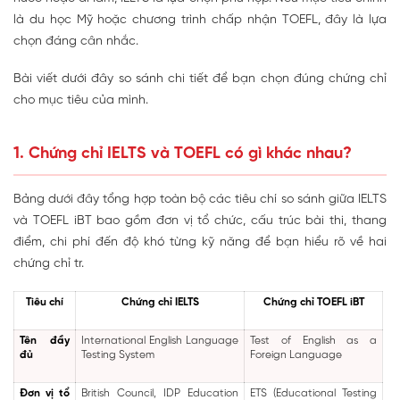
là du học Mỹ hoặc chương trình chấp nhận TOEFL, đây là lựa
chọn đáng cân nhắc.
Bài viết dưới đây so sánh chi tiết để bạn chọn đúng chứng chỉ
cho mục tiêu của mình.
1. Chứng chỉ IELTS và TOEFL có gì khác nhau?
Bảng dưới đây tổng hợp toàn bộ các tiêu chí so sánh giữa IELTS
và TOEFL iBT bao gồm đơn vị tổ chức, cấu trúc bài thi, thang
điểm, chi phí đến độ khó từng kỹ năng để bạn hiểu rõ về hai
chứng chỉ tr.
Tiêu chí
Chứng chỉ IELTS
Chứng chỉ TOEFL iBT
Tên đầy
International English Language
Test of English as a
đủ
Testing System
Foreign Language
Đơn vị tổ
British Council, IDP Education
ETS (Educational Testing