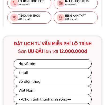
LỘ TRÌNH HỌC IELTS
TÀI LIỆU HỌC IELTS
65 bài viết
88 bài viết
TIẾNG ANH THCS
TIẾNG ANH THPT
663 bài viết
428 bài viết
ĐẶT LỊCH TƯ VẤN MIỄN PHÍ LỘ TRÌNH
Săn
ƯU ĐÃI
lên tới
12.000.000đ