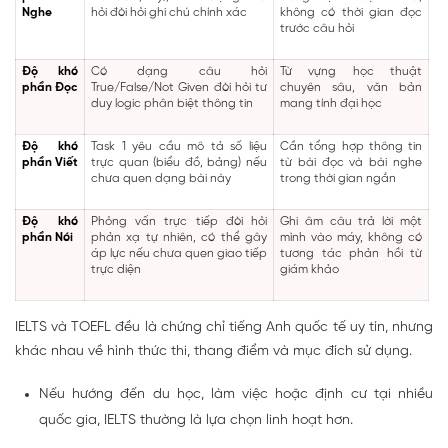
Nghe
hỏi đòi hỏi ghi chú chính xác
không có thời gian đọc
trước câu hỏi
Độ khó
Có dạng câu hỏi
Từ vựng học thuật
phần Đọc
True/False/Not Given đòi hỏi tư
chuyên sâu, văn bản
duy logic phân biệt thông tin
mang tính đại học
Độ khó
Task 1 yêu cầu mô tả số liệu
Cần tổng hợp thông tin
phần Viết
trực quan (biểu đồ, bảng) nếu
từ bài đọc và bài nghe
chưa quen dạng bài này
trong thời gian ngắn
Độ khó
Phỏng vấn trực tiếp đòi hỏi
Ghi âm câu trả lời một
phần Nói
phản xạ tự nhiên, có thể gây
mình vào máy, không có
áp lực nếu chưa quen giao tiếp
tương tác phản hồi từ
trực diện
giám khảo
IELTS và TOEFL đều là chứng chỉ tiếng Anh quốc tế uy tín, nhưng
khác nhau về hình thức thi, thang điểm và mục đích sử dụng.
Nếu hướng đến du học, làm việc hoặc định cư tại nhiều
quốc gia, IELTS thường là lựa chọn linh hoạt hơn.