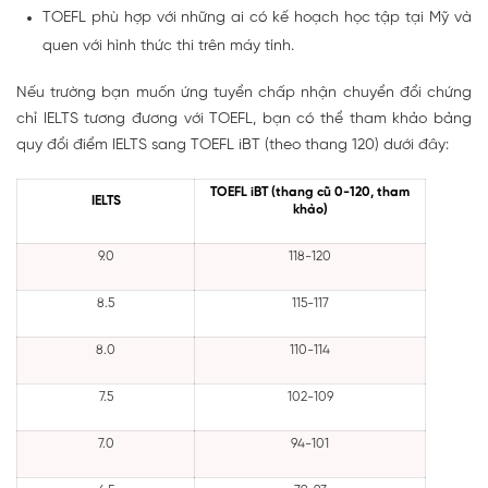
TOEFL phù hợp với những ai có kế hoạch học tập tại Mỹ và
quen với hình thức thi trên máy tính.
Nếu trường bạn muốn ứng tuyển chấp nhận chuyển đổi chứng
chỉ IELTS tương đương với TOEFL, bạn có thể tham khảo bảng
quy đổi điểm IELTS sang TOEFL iBT (theo thang 120) dưới đây:
TOEFL iBT (thang cũ 0-120, tham
IELTS
khảo)
9.0
118-120
8.5
115-117
8.0
110-114
7.5
102-109
7.0
94-101