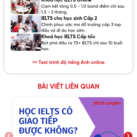
Khoá học IELTS Online
Cam kết tăng 0,5 - 1.0 band điểm chỉ sau
1,5 - 2 tháng.
IELTS cho học sinh Cấp 2
Chinh phục ước mơ đỗ trường cấp 3 top
đầu và đi du học sớm.
Khoá học IELTS Cấp tốc
Bứt phá đầu ra 7.5+ IELTS chỉ sau 10 buổi
học.
>> Test trình độ tiếng Anh online
BÀI VIẾT LIÊN QUAN
❮
❯