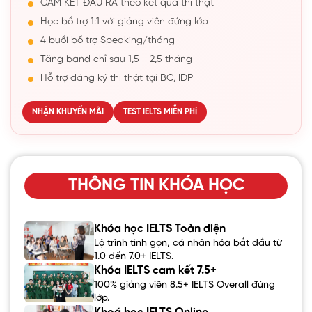
CAM KẾT ĐẦU RA theo kết quả thi thật
Học bổ trợ 1:1 với giảng viên đứng lớp
4 buổi bổ trợ Speaking/tháng
Tăng band chỉ sau 1,5 - 2,5 tháng
Hỗ trợ đăng ký thi thật tại BC, IDP
NHẬN KHUYẾN MÃI
TEST IELTS MIỄN PHÍ
THÔNG TIN KHÓA HỌC
Khóa học IELTS Toàn diện
Lộ trình tinh gọn, cá nhân hóa bắt đầu từ
1.0 đến 7.0+ IELTS.
Khóa IELTS cam kết 7.5+
100% giảng viên 8.5+ IELTS Overall đứng
lớp.