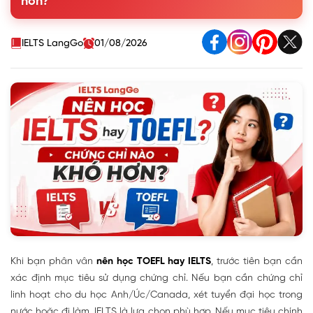
hơn?
TOEFL
4. Câu hỏi thường gặp khi lựa chọn học TOEFL hay IELTS
IELTS LangGo
01/08/2026
Khi bạn phân vân
nên học TOEFL hay IELTS
, trước tiên bạn cần
xác định mục tiêu sử dụng chứng chỉ. Nếu bạn cần chứng chỉ
linh hoạt cho du học Anh/Úc/Canada, xét tuyển đại học trong
nước hoặc đi làm, IELTS là lựa chọn phù hợp. Nếu mục tiêu chính