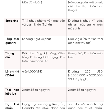
biểu đồ + luận)
(xây dựng câu, viết email,
viết cho thảo luận học
thuật)
Speaking
11-14 phút, phỏng vấn trực tiếp
Khoảng 8 phút, ~11 câu,
với giám khảo, 3 phần
ghi âm câu trả lời trên
máy tính
Tổng thời
Khoảng 2 giờ 45 phút
Dưới 2 giờ (chưa tính thời
gian thi
gian làm thủ tục)
Thang
0-9 cho từng kỹ năng, điểm
thang 1-6, làm tròn nửa
điểm
tổng là trung bình cộng, làm
bậc
tròn theo band 0.5
Lệ phí thi
4.664.000 VNĐ
Khoảng 200 USD
(2026)
(~5.000.000 - 5.260.000
VNĐ tùy tỷ giá)
Thời hạn
2 năm kể từ ngày thi
2 năm kể từ ngày thi
hiệu lực
Độ khó
Giọng đọc đa dạng (Anh, Úc,
Tốc độ nói nhanh, nội
phần
Canada, Mỹ), nhiều dạng câu
dung học thuật nhiều,