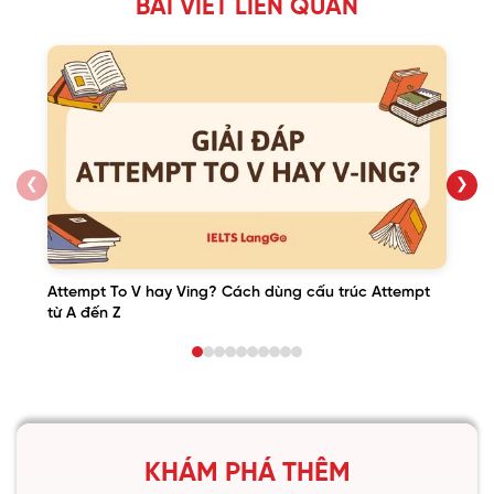
BÀI VIẾT LIÊN QUAN
❮
❯
Attempt To V hay Ving? Cách dùng cấu trúc Attempt
từ A đến Z
KHÁM PHÁ THÊM