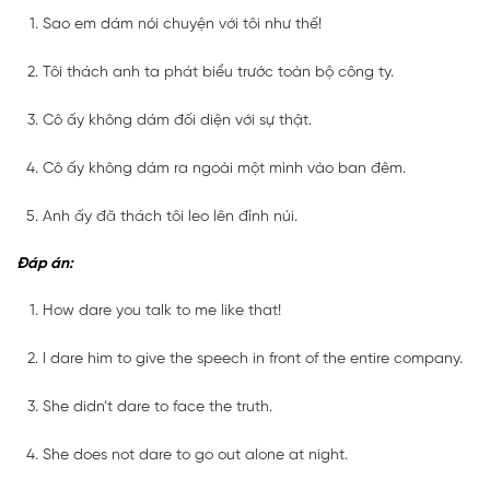
Sao em dám nói chuyện với tôi như thế!
Tôi thách anh ta phát biểu trước toàn bộ công ty.
Cô ấy không dám đối diện với sự thật.
Cô ấy không dám ra ngoài một mình vào ban đêm.
Anh ấy đã thách tôi leo lên đỉnh núi.
Đáp án:
How dare you talk to me like that!
I dare him to give the speech in front of the entire company.
She didn’t dare to face the truth.
She does not dare to go out alone at night.