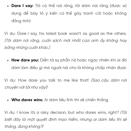
Dare I say:
Tôi có thể nói rằng, tôi dám nói rằng (được sử
dụng để bày tỏ ý kiến có thể gây tranh cãi hoặc không
đồng tình)
Ví dụ: Dare I say, his latest book wasn’t as good as the others.
(Tôi dám nói rằng, cuốn sách mới nhất của anh ấy không hay
bằng những cuốn khác.)
How dare you:
Diễn tả sự phẫn nộ hoặc ngạc nhiên khi ai đó
dám làm điều gì mà người nói cho là không chấp nhận được
Ví dụ: How dare you talk to me like that!
(Sao cậu dám nói
chuyện với tôi như vậy!)
Who dares wins:
Ai dám liều lĩnh thì sẽ chiến thắng
Ví dụ: I know it's a risky decision, but who dares wins, right?
(Tôi
biết đây là một quyết định mạo hiểm, nhưng ai dám liều thì sẽ
thắng, đúng không?)