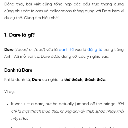
Đồng thời, bài viết cũng tổng hợp các cấu trúc thông dụng
cũng như các idioms và collocations thông dụng với Dare kèm ví
dụ cụ thể. Cùng tìm hiểu nhé!
1. Dare là gì?
Dare
(/deər/ or /der/) vừa là
danh từ
vừa là
động từ
trong tiếng
Anh. Với mỗi vai trò, Dare được dùng với các ý nghĩa sau:
Danh từ Dare
Khi là danh từ,
Dare
có nghĩa là
thử thách, thách thức
:
Ví dụ:
It was just a dare, but he actually jumped off the bridge!
(Đó
chỉ là một thách thức thôi, nhưng anh ấy thực sự đã nhảy khỏi
cây cầu!)