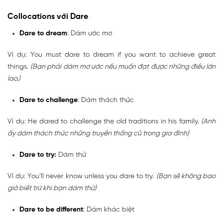
Collocations với Dare
Dare to dream
: Dám ước mơ
Ví dụ: You must dare to dream if you want to achieve great
things.
(Bạn phải dám mơ ước nếu muốn đạt được những điều lớn
lao.)
Dare to challenge
: Dám thách thức
Ví dụ: He dared to challenge the old traditions in his family.
(Anh
ấy dám thách thức những truyền thống cũ trong gia đình)
Dare to try:
Dám thử
Ví dụ: You’ll never know unless you dare to try.
(Bạn sẽ không bao
giờ biết trừ khi bạn dám thử)
Dare to be different
: Dám khác biệt