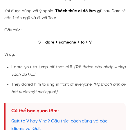
Khi được dùng với ý nghĩa ‘
Thách thức ai đó làm gì
’, sau Dare sẽ
cần 1 tân ngữ và đi với To V
Cấu trúc:
S + dare + someone + to + V
Ví dụ:
I dare you to jump off that cliff.
(Tôi thách cậu nhảy xuống
vách đá kia.)
They dared him to sing in front of everyone.
(Họ thách anh ấy
hát trước mặt mọi người.)
Có thể bạn quan tâm:
Quit to V hay Ving? Cấu trúc, cách dùng và các
idioms với Quit