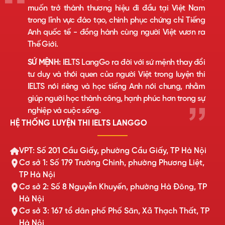
muốn trở thành thương hiệu đi đầu tại Việt Nam
trong lĩnh vực đào tạo, chinh phục chứng chỉ Tiếng
Anh quốc tế - đồng hành cùng người Việt vươn ra
Thế Giới.
SỨ MỆNH:
IELTS LangGo ra đời với sứ mệnh thay đổi
tư duy và thói quen của người Việt trong luyện thi
IELTS nói riêng và học tiếng Anh nói chung, nhằm
giúp người học thành công, hạnh phúc hơn trong sự
nghiệp và cuộc sống.
HỆ THỐNG LUYỆN THI IELTS LANGGO
VPT: Số 201 Cầu Giấy, phường Cầu Giấy, TP Hà Nội
Cơ sở 1: Số 179 Trường Chinh, phường Phương Liệt,
TP Hà Nội
Cơ sở 2: Số 8 Nguyễn Khuyến, phường Hà Đông, TP
Hà Nội
Cơ sở 3: 167 tổ dân phố Phố Săn, Xã Thạch Thất, TP
Hà Nội