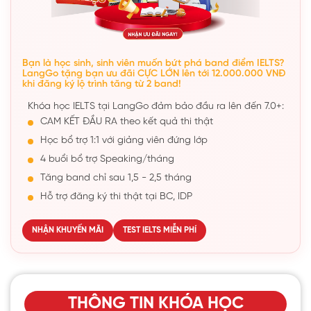
Bạn là học sinh, sinh viên muốn bứt phá band điểm IELTS?
LangGo tặng bạn ưu đãi CỰC LỚN lên tới 12.000.000 VNĐ
khi đăng ký lộ trình tăng từ 2 band!
Khóa học IELTS tại LangGo đảm bảo đầu ra lên đến 7.0+:
CAM KẾT ĐẦU RA theo kết quả thi thật
Học bổ trợ 1:1 với giảng viên đứng lớp
4 buổi bổ trợ Speaking/tháng
Tăng band chỉ sau 1,5 - 2,5 tháng
Hỗ trợ đăng ký thi thật tại BC, IDP
NHẬN KHUYẾN MÃI
TEST IELTS MIỄN PHÍ
THÔNG TIN KHÓA HỌC