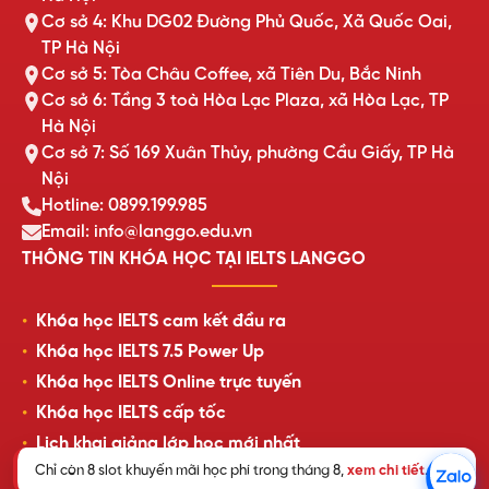
Cơ sở 4: Khu DG02 Đường Phủ Quốc, Xã Quốc Oai,
TP Hà Nội
Cơ sở 5: Tòa Châu Coffee, xã Tiên Du, Bắc Ninh
Cơ sở 6: Tầng 3 toà Hòa Lạc Plaza, xã Hòa Lạc, TP
Hà Nội
Cơ sở 7: Số 169 Xuân Thủy, phường Cầu Giấy, TP Hà
Nội
Hotline: 0899.199.985
Email: info@langgo.edu.vn
THÔNG TIN KHÓA HỌC TẠI IELTS LANGGO
Khóa học IELTS cam kết đầu ra
Khóa học IELTS 7.5 Power Up
Khóa học IELTS Online trực tuyến
Khóa học IELTS cấp tốc
Lịch khai giảng lớp học mới nhất
Chỉ còn 8 slot khuyến mãi học phí trong tháng 8,
xem chi tiết
.
Review của học viên LangGo