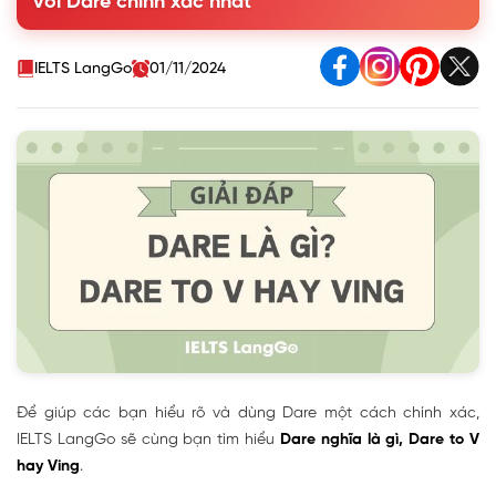
với Dare chính xác nhất
2. Dare to V hay Ving?
4. Một số idioms và collocations thông dụng với Dare
5. Bài tập thực hành cấu trúc Dare - có đáp án
IELTS LangGo
01/11/2024
Để giúp các bạn hiểu rõ và dùng Dare một cách chính xác,
IELTS LangGo sẽ cùng bạn tìm hiểu
Dare nghĩa là gì, Dare to V
hay Ving
.