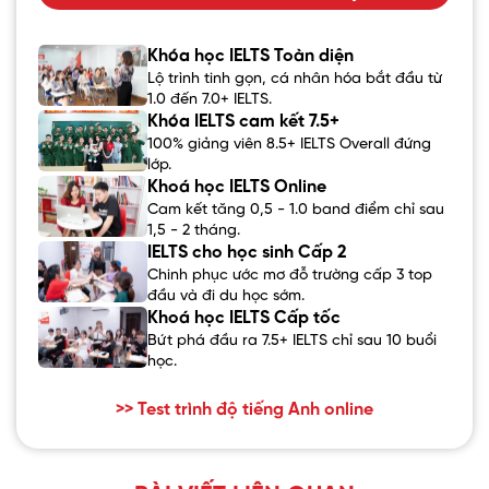
Khóa học IELTS Toàn diện
Lộ trình tinh gọn, cá nhân hóa bắt đầu từ
1.0 đến 7.0+ IELTS.
Khóa IELTS cam kết 7.5+
100% giảng viên 8.5+ IELTS Overall đứng
lớp.
Khoá học IELTS Online
Cam kết tăng 0,5 - 1.0 band điểm chỉ sau
1,5 - 2 tháng.
IELTS cho học sinh Cấp 2
Chinh phục ước mơ đỗ trường cấp 3 top
đầu và đi du học sớm.
Khoá học IELTS Cấp tốc
Bứt phá đầu ra 7.5+ IELTS chỉ sau 10 buổi
học.
>> Test trình độ tiếng Anh online