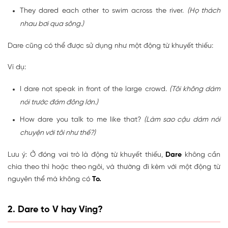
They dared each other to swim across the river.
(Họ thách
nhau bơi qua sông.)
Dare cũng có thể được sử dụng như một động từ khuyết thiếu:
Ví dụ:
I dare not speak in front of the large crowd.
(Tôi không dám
nói trước đám đông lớn.)
How dare you talk to me like that?
(Làm sao cậu dám nói
chuyện với tôi như thế?)
Lưu ý: Ở đóng vai trò là động từ khuyết thiếu,
Dare
không cần
chia theo thì hoặc theo ngôi, và thường đi kèm với một động từ
nguyên thể mà không có
To.
2. Dare to V hay Ving?