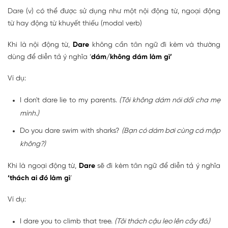
Dare (v) có thể được sử dụng như một nội động từ, ngoại động
từ hay động từ khuyết thiếu (modal verb)
Khi là nội động từ,
Dare
không cần tân ngữ đi kèm và thường
dùng để diễn tả ý nghĩa ‘
dám/không dám làm gì’
Ví dụ:
I don't dare lie to my parents.
(Tôi không dám nói dối cha mẹ
mình.)
Do you dare swim with sharks?
(Bạn có dám bơi cùng cá mập
không?)
Khi là ngoại động từ,
Dare
sẽ đi kèm tân ngữ để diễn tả ý nghĩa
‘thách ai đó làm gì
’
Ví dụ:
I dare you to climb that tree.
(Tôi thách cậu leo lên cây đó.)