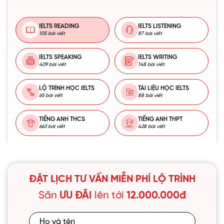
IELTS READING
IELTS LISTENING
105 bài viết
87 bài viết
IELTS SPEAKING
IELTS WRITING
409 bài viết
148 bài viết
LỘ TRÌNH HỌC IELTS
TÀI LIỆU HỌC IELTS
65 bài viết
88 bài viết
TIẾNG ANH THCS
TIẾNG ANH THPT
663 bài viết
428 bài viết
ĐẶT LỊCH TƯ VẤN MIỄN PHÍ LỘ TRÌNH
Săn
ƯU ĐÃI
lên tới
12.000.000đ