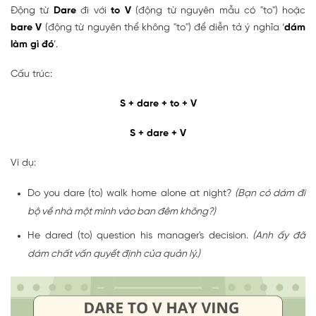
Động từ
Dare
đi với
to V
(động từ nguyên mẫu có "to") hoặc
bare V
(động từ nguyên thể không "to") để diễn tả ý nghĩa ‘
dám
làm gì đó
’.
Cấu trúc:
S + dare + to + V
S + dare + V
Ví dụ:
Do you dare (to) walk home alone at night?
(Bạn có dám đi
bộ về nhà một mình vào ban đêm không?)
He dared (to) question his manager's decision.
(Anh ấy đã
dám chất vấn quyết định của quản lý.)