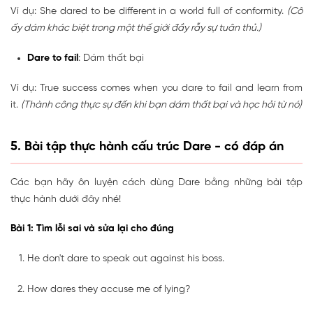
Ví dụ: She dared to be different in a world full of conformity.
(Cô
ấy dám khác biệt trong một thế giới đầy rẫy sự tuân thủ.)
Dare to fail
: Dám thất bại
Ví dụ: True success comes when you dare to fail and learn from
it.
(Thành công thực sự đến khi bạn dám thất bại và học hỏi từ nó)
5. Bài tập thực hành cấu trúc Dare - có đáp án
Các bạn hãy ôn luyện cách dùng Dare bằng những bài tập
thực hành dưới đây nhé!
Bài 1: Tìm lỗi sai và sửa lại cho đúng
He don't dare to speak out against his boss.
How dares they accuse me of lying?