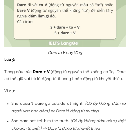
Dare to V hay Ving
Lưu ý:
Trong cấu trúc
Dare + V
(động từ nguyên thể không có To), Dare
có thể giữ vai trò là động từ thường hoặc động từ khuyết thiếu.
Ví dụ:
She doesn't dare go outside at night.
(Cô ấy không dám ra
ngoài vào ban đêm.) => Dare là động từ thường
She dare not tell him the truth.
(Cô ấy không dám nói sự thật
cho anh ta biết.) => Dare là động từ khuyết thiếu