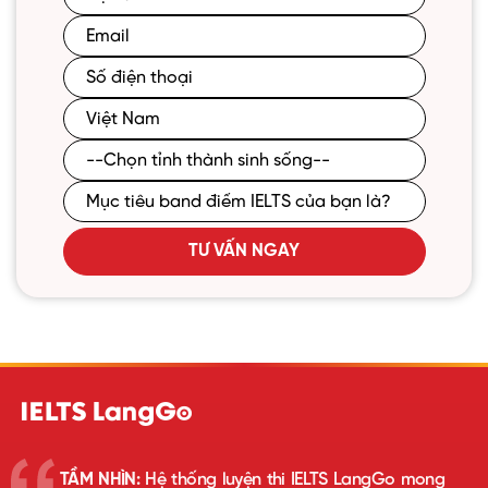
TƯ VẤN NGAY
TẦM NHÌN:
Hệ thống luyện thi IELTS LangGo mong