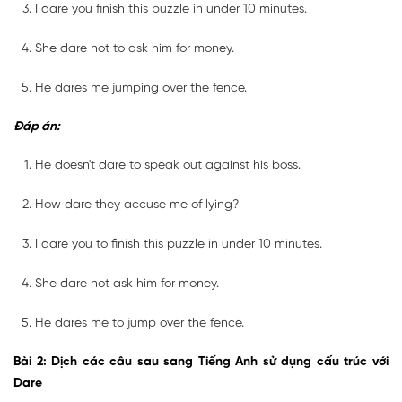
I dare you finish this puzzle in under 10 minutes.
She dare not to ask him for money.
He dares me jumping over the fence.
Đáp án:
He doesn't dare to speak out against his boss.
How dare they accuse me of lying?
I dare you to finish this puzzle in under 10 minutes.
She dare not ask him for money.
He dares me to jump over the fence.
Bài 2: Dịch các câu sau sang Tiếng Anh sử dụng cấu trúc với
Dare