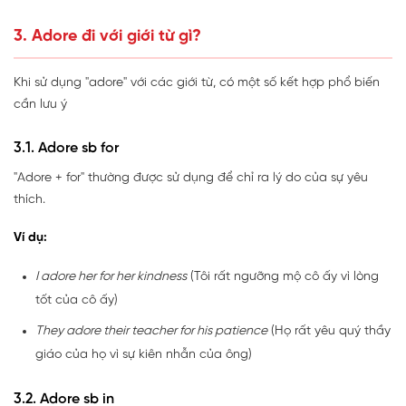
3. Adore đi với giới từ gì?
Khi sử dụng "adore" với các giới từ, có một số kết hợp phổ biến
cần lưu ý
3.1. Adore sb for
"Adore + for" thường được sử dụng để chỉ ra lý do của sự yêu
thích.
Ví dụ:
I adore her for her kindness
(Tôi rất ngưỡng mộ cô ấy vì lòng
tốt của cô ấy)
They adore their teacher for his patience
(Họ rất yêu quý thầy
giáo của họ vì sự kiên nhẫn của ông)
3.2. Adore sb in