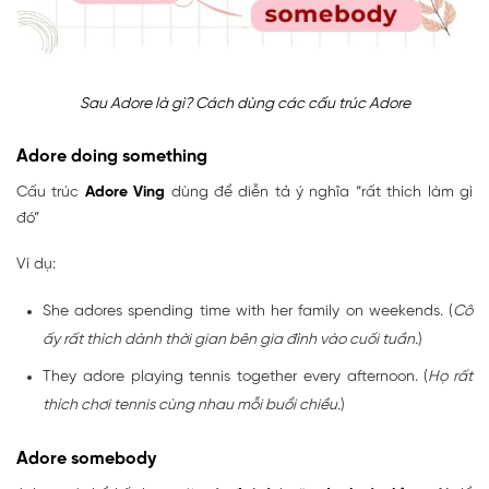
Sau Adore là gì? Cách dùng các cấu trúc Adore
Adore doing something
Cấu trúc
Adore Ving
dùng để diễn tả ý nghĩa “rất thích làm gì
đó”
Ví dụ:
She adores spending time with her family on weekends. (
Cô
ấy rất thích dành thời gian bên gia đình vào cuối tuần.
)
They adore playing tennis together every afternoon. (
Họ rất
thích chơi tennis cùng nhau mỗi buổi chiều.
)
Adore somebody