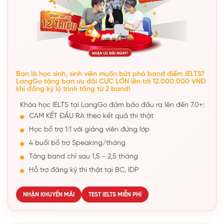
Bạn là học sinh, sinh viên muốn bứt phá band điểm IELTS?
LangGo tặng bạn ưu đãi CỰC LỚN lên tới 12.000.000 VNĐ
khi đăng ký lộ trình tăng từ 2 band!
Khóa học IELTS tại LangGo đảm bảo đầu ra lên đến 7.0+:
CAM KẾT ĐẦU RA theo kết quả thi thật
Học bổ trợ 1:1 với giảng viên đứng lớp
4 buổi bổ trợ Speaking/tháng
Tăng band chỉ sau 1,5 - 2,5 tháng
Hỗ trợ đăng ký thi thật tại BC, IDP
NHẬN KHUYẾN MÃI
TEST IELTS MIỄN PHÍ