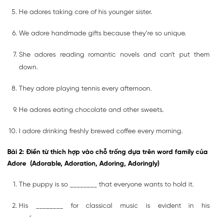
He adores taking care of his younger sister.
We adore handmade gifts because they’re so unique.
She adores reading romantic novels and can't put them
down.
They adore playing tennis every afternoon.
He adores eating chocolate and other sweets.
I adore drinking freshly brewed coffee every morning.
Bài 2: Điền từ thích hợp vào chỗ trống dựa trên word family của
Adore (Adorable, Adoration, Adoring, Adoringly)
The puppy is so ________ that everyone wants to hold it.
His ________ for classical music is evident in his