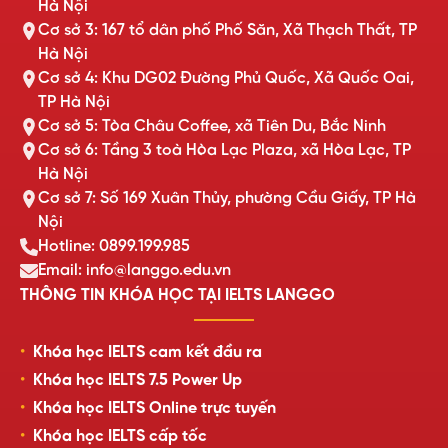
Hà Nội
Cơ sở 3: 167 tổ dân phố Phố Săn, Xã Thạch Thất, TP
Hà Nội
Cơ sở 4: Khu DG02 Đường Phủ Quốc, Xã Quốc Oai,
TP Hà Nội
Cơ sở 5: Tòa Châu Coffee, xã Tiên Du, Bắc Ninh
Cơ sở 6: Tầng 3 toà Hòa Lạc Plaza, xã Hòa Lạc, TP
Hà Nội
Cơ sở 7: Số 169 Xuân Thủy, phường Cầu Giấy, TP Hà
Nội
Hotline: 0899.199.985
Email: info@langgo.edu.vn
THÔNG TIN KHÓA HỌC TẠI IELTS LANGGO
Khóa học IELTS cam kết đầu ra
Khóa học IELTS 7.5 Power Up
Khóa học IELTS Online trực tuyến
Khóa học IELTS cấp tốc