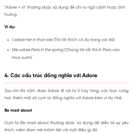
"Adore + in" thường được sử dụng để chỉ ra ngữ cảnh hoặc tình
huống.
Ví dụ:
I adore her in that role
(Tôi rất thích cô ấy trong vai đó)
We adore Paris in the spring
(Chúng tôi rất thích Paris vào
mùa xuân)
4. Các cấu trúc đồng nghĩa với Adore
Sau khi đã nắm được Adore đi với to V hay Ving, các bạn cùng
học thêm một số cụm từ đồng nghĩa với Adore kèm ví dụ nhé.
Be mad about
Cụm từ Be mad about thường được sử dụng để diễn tả sự yêu
thích, niềm đam mê mãnh liệt với một điều gì đó.