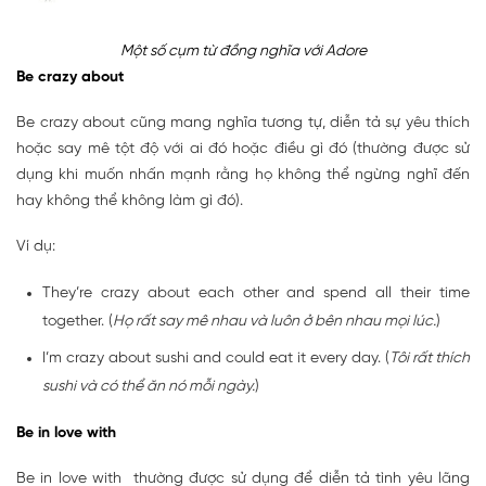
Một số cụm từ đồng nghĩa với Adore
Be crazy about
Be crazy about cũng mang nghĩa tương tự, diễn tả sự yêu thích
hoặc say mê tột độ với ai đó hoặc điều gì đó (thường được sử
dụng khi muốn nhấn mạnh rằng họ không thể ngừng nghĩ đến
hay không thể không làm gì đó).
Ví dụ:
They’re crazy about each other and spend all their time
together. (
Họ rất say mê nhau và luôn ở bên nhau mọi lúc.
)
I’m crazy about sushi and could eat it every day. (
Tôi rất thích
sushi và có thể ăn nó mỗi ngày.
)
Be in love with
Be in love with thường được sử dụng để diễn tả tình yêu lãng