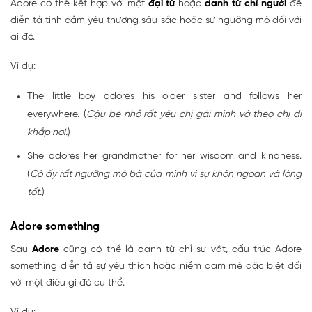
Adore có thể kết hợp với một
đại từ
hoặc
danh từ chỉ người
để
diễn tả tình cảm yêu thương sâu sắc hoặc sự ngưỡng mộ đối với
ai đó.
Ví dụ:
The little boy adores his older sister and follows her
everywhere. (
Cậu bé nhỏ rất yêu chị gái mình và theo chị đi
khắp nơi.
)
She adores her grandmother for her wisdom and kindness.
(
Cô ấy rất ngưỡng mộ bà của mình vì sự khôn ngoan và lòng
tốt.
)
Adore something
Sau
Adore
cũng có thể là danh từ chỉ sự vật, cấu trúc Adore
something diễn tả sự yêu thích hoặc niềm đam mê đặc biệt đối
với một điều gì đó cụ thể.