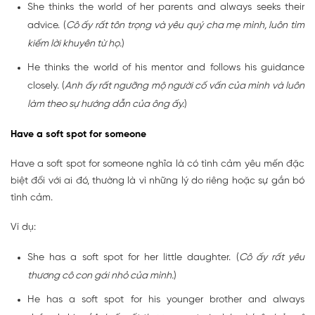
She thinks the world of her parents and always seeks their
advice. (
Cô ấy rất tôn trọng và yêu quý cha mẹ mình, luôn tìm
kiếm lời khuyên từ họ.
)
He thinks the world of his mentor and follows his guidance
closely. (
Anh ấy rất ngưỡng mộ người cố vấn của mình và luôn
làm theo sự hướng dẫn của ông ấy.
)
Have a soft spot for someone
Have a soft spot for someone nghĩa là có tình cảm yêu mến đặc
biệt đối với ai đó, thường là vì những lý do riêng hoặc sự gắn bó
tình cảm.
Ví dụ:
She has a soft spot for her little daughter. (
Cô ấy rất yêu
thương cô con gái nhỏ của mình.
)
He has a soft spot for his younger brother and always