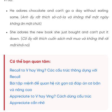
Ví dụ:
He adores chocolate and can’t go a day without eating
some. (
Anh ấy rất thích sô-cô-la và không thể một ngày
không ăn một chút.
)
She adores the new book she just bought and can’t put it
down. (
Cô ấy rất thích cuốn sách mới mua và không thể rời
mắt khỏi nó.
)
Có thể bạn quan tâm:
Recall to V hay Ving? Các cấu trúc thông dụng với
Recall
Bài tập mệnh đề quan hệ rút gọn có đáp án cơ bản
và nâng cao
Appreciate to V hay Ving? Cách dùng cấu trúc
Appreciate cần nhớ