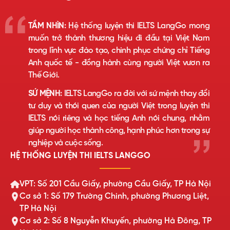
TẦM NHÌN:
Hệ thống luyện thi IELTS LangGo mong
muốn trở thành thương hiệu đi đầu tại Việt Nam
trong lĩnh vực đào tạo, chinh phục chứng chỉ Tiếng
Anh quốc tế - đồng hành cùng người Việt vươn ra
Thế Giới.
SỨ MỆNH:
IELTS LangGo ra đời với sứ mệnh thay đổi
tư duy và thói quen của người Việt trong luyện thi
IELTS nói riêng và học tiếng Anh nói chung, nhằm
giúp người học thành công, hạnh phúc hơn trong sự
nghiệp và cuộc sống.
HỆ THỐNG LUYỆN THI IELTS LANGGO
VPT: Số 201 Cầu Giấy, phường Cầu Giấy, TP Hà Nội
Cơ sở 1: Số 179 Trường Chinh, phường Phương Liệt,
TP Hà Nội
Cơ sở 2: Số 8 Nguyễn Khuyến, phường Hà Đông, TP