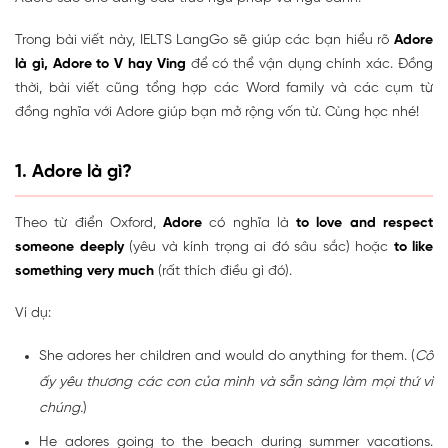
Trong bài viết này, IELTS LangGo sẽ giúp các bạn hiểu rõ
Adore
là gì, Adore to V hay Ving
để có thể vận dụng chính xác. Đồng
thời, bài viết cũng tổng hợp các Word family và các cụm từ
đồng nghĩa với Adore giúp bạn mở rộng vốn từ. Cùng học nhé!
1. Adore là gì?
Theo từ điển Oxford,
Adore
có nghĩa là
to love and respect
someone deeply
(yêu và kính trọng ai đó sâu sắc) hoặc
to like
something very much
(rất thích điều gì đó).
Ví dụ:
She adores her children and would do anything for them. (
Cô
ấy yêu thương các con của mình và sẵn sàng làm mọi thứ vì
chúng.
)
He adores going to the beach during summer vacations.