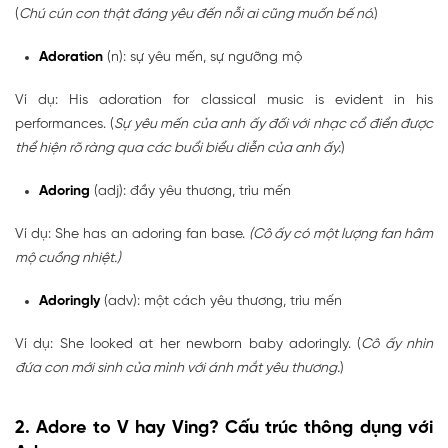
(
Chú cún con thật đáng yêu đến nỗi ai cũng muốn bế nó.
)
Adoration
(n): sự yêu mến, sự ngưỡng mộ
Ví dụ: His adoration for classical music is evident in his
performances. (
Sự yêu mến của anh ấy đối với nhạc cổ điển được
thể hiện rõ ràng qua các buổi biểu diễn của anh ấy.
)
Adoring
(adj): đầy yêu thương, trìu mến
Ví dụ: She has an adoring fan base.
(Cô ấy có một lượng fan hâm
mộ cuồng nhiệt.)
Adoringly
(adv): một cách yêu thương, trìu mến
Ví dụ: She looked at her newborn baby adoringly. (
Cô ấy nhìn
đứa con mới sinh của mình với ánh mắt yêu thương.
)
2. Adore to V hay Ving? Cấu trúc thông dụng với