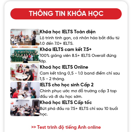
THÔNG TIN KHÓA HỌC
Khóa học IELTS Toàn diện
Lộ trình tinh gọn, cá nhân hóa bắt đầu từ
1.0 đến 7.0+ IELTS.
Khóa IELTS cam kết 7.5+
100% giảng viên 8.5+ IELTS Overall đứng
lớp.
Khoá học IELTS Online
Cam kết tăng 0,5 - 1.0 band điểm chỉ sau
1,5 - 2 tháng.
IELTS cho học sinh Cấp 2
Chinh phục ước mơ đỗ trường cấp 3 top
đầu và đi du học sớm.
Khoá học IELTS Cấp tốc
Bứt phá đầu ra 7.5+ IELTS chỉ sau 10 buổi
học.
>> Test trình độ tiếng Anh online