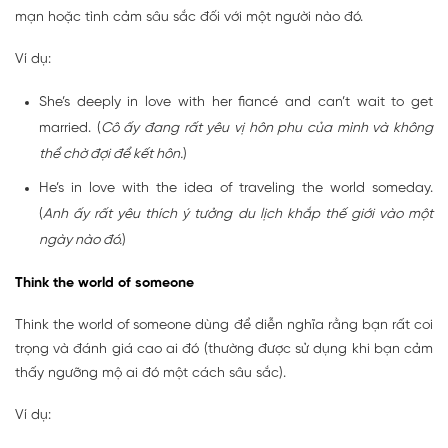
mạn hoặc tình cảm sâu sắc đối với một người nào đó.
Ví dụ:
She’s deeply in love with her fiancé and can’t wait to get
married. (
Cô ấy đang rất yêu vị hôn phu của mình và không
thể chờ đợi để kết hôn.
)
He’s in love with the idea of traveling the world someday.
(
Anh ấy rất yêu thích ý tưởng du lịch khắp thế giới vào một
ngày nào đó.
)
Think the world of someone
Think the world of someone dùng để diễn nghĩa rằng bạn rất coi
trọng và đánh giá cao ai đó (thường được sử dụng khi bạn cảm
thấy ngưỡng mộ ai đó một cách sâu sắc).
Ví dụ: