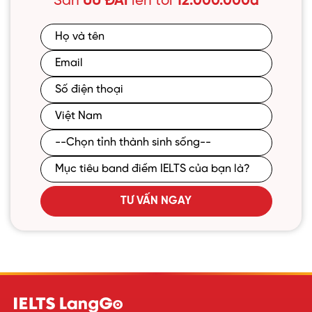
Săn
ƯU ĐÃI
lên tới
12.000.000đ
TƯ VẤN NGAY