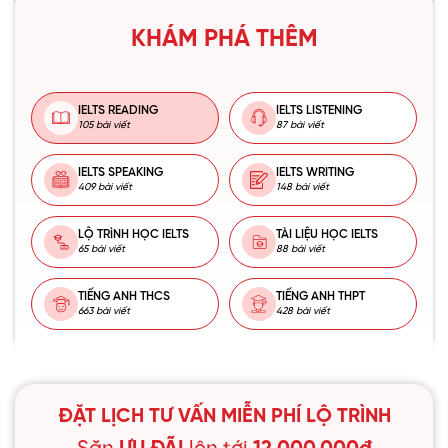
KHÁM PHÁ THÊM
IELTS READING
IELTS LISTENING
105 bài viết
87 bài viết
IELTS SPEAKING
IELTS WRITING
409 bài viết
148 bài viết
LỘ TRÌNH HỌC IELTS
TÀI LIỆU HỌC IELTS
65 bài viết
88 bài viết
TIẾNG ANH THCS
TIẾNG ANH THPT
663 bài viết
428 bài viết
ĐẶT LỊCH TƯ VẤN MIỄN PHÍ LỘ TRÌNH