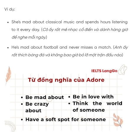
Ví dụ:
She’s mad about classical music and spends hours listening
to it every day. (
Cô ấy rất mê nhạc cổ điển và dành hàng giờ
để nghe mỗi ngày.
)
He’s mad about football and never misses a match. (
Anh ấy
rất thích bóng đá và không bao giờ bỏ lỡ một trận đấu nào.
)