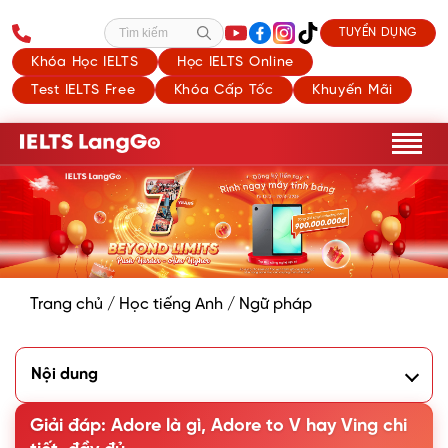
TUYỂN DỤNG
Tìm kiếm
Khóa Học IELTS
Học IELTS Online
Test IELTS Free
Khóa Cấp Tốc
Khuyến Mãi
Trang chủ
/
Học tiếng Anh
/
Ngữ pháp
Nội dung
1. Adore là gì?
2. Adore to V hay Ving? Cấu trúc thông dụng với Adore
Giải đáp: Adore là gì, Adore to V hay Ving chi
3. Adore đi với giới từ gì?