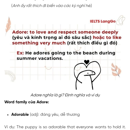
(
Anh ấy rất thích đi biển vào các kỳ nghỉ hè.
)
Adore nghĩa là gì? Định nghĩa và ví dụ
Word family của Adore:
Adorable
(adj): đáng yêu, dễ thương
Ví dụ: The puppy is so adorable that everyone wants to hold it.