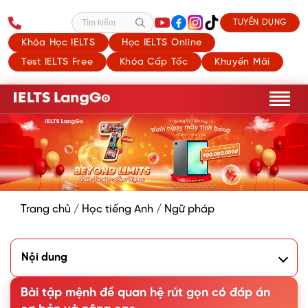
TUYỂN DỤNG
Tìm kiếm
Khóa Học IELTS
Học IELTS Online
Test IELTS Free
Khóa Cấp Tốc
Khuyến Mãi
Trang chủ
/
Học tiếng Anh
/
Ngữ pháp
Nội dung
1. Kiến thức tổng hợp về mệnh đề quan hệ rút gọn
Bài tập mệnh đề quan hệ rút gọn có đáp án
1.1. Khái niệm mệnh đề quan hệ rút gọn
1.2. 6 cách rút gọn mệnh đề quan hệ thông dụng bạn