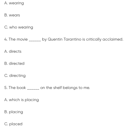
A. wearing
B. wears
C. who wearing
4. The movie ______ by Quentin Tarantino is critically acclaimed.
A. directs
B. directed
C. directing
5. The book ______ on the shelf belongs to me.
A. which is placing
B. placing
C. placed