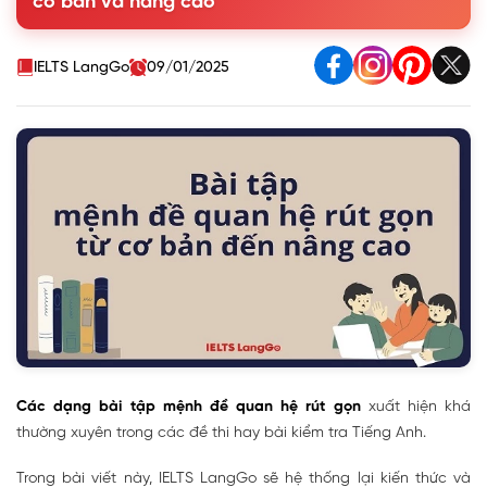
cơ bản và nâng cao
cần biết
1.3. Lưu ý quan trọng khi rút gọn mệnh đề quan hệ
2. Bài tập mệnh đề quan hệ rút gọn có đáp án đầy đủ
IELTS LangGo
09/01/2025
Các dạng bài tập mệnh đề quan hệ rút gọn
xuất hiện khá
thường xuyên trong các đề thi hay bài kiểm tra Tiếng Anh.
Trong bài viết này, IELTS LangGo sẽ hệ thống lại kiến thức và