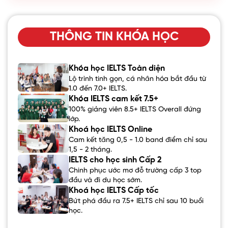
THÔNG TIN KHÓA HỌC
Khóa học IELTS Toàn diện
Lộ trình tinh gọn, cá nhân hóa bắt đầu từ
1.0 đến 7.0+ IELTS.
Khóa IELTS cam kết 7.5+
100% giảng viên 8.5+ IELTS Overall đứng
lớp.
Khoá học IELTS Online
Cam kết tăng 0,5 - 1.0 band điểm chỉ sau
1,5 - 2 tháng.
IELTS cho học sinh Cấp 2
Chinh phục ước mơ đỗ trường cấp 3 top
đầu và đi du học sớm.
Khoá học IELTS Cấp tốc
Bứt phá đầu ra 7.5+ IELTS chỉ sau 10 buổi
học.