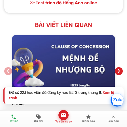
>> Test trình độ tiếng Anh online
BÀI VIẾT LIÊN QUAN
❮
❯
Đã có 223 học viên đã đăng ký học IELTS trong tháng 8.
Xem lộ
trình
.
Concession là gì? Mệnh đề nhượng bộ và các cấu trúc
chi tiết
Hotline
Ưu đãi
Điểm cao
Lên đầu
Tư vấn ngay