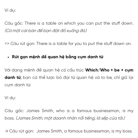
Ví dụ:
Câu gốc: There is a table on which you can put the stuff down.
(Có một cái bàn để bạn đặt đồ xuống đó.)
=> Câu rút gọn: There is a table for you to put the stuff down on.
Rút gọn mệnh đề quan hệ bằng cụm danh từ
Với dạng mệnh đề quan hệ có cấu trúc
Which/Who + be + cụm
danh từ
, bạn có thể lược bỏ đại từ quan hệ và to be, chỉ giữ lại
cụm danh từ:
Ví dụ:
Câu gốc: James Smith, who is a famous businessman, is my
boss.
(James Smith, một doanh nhân nổi tiếng, là sếp của tôi.)
→ Câu rút gọn: James Smith, a famous businessman, is my boss.