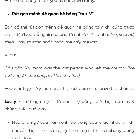
→ The car bought last year is out of warranty.
Rút gọn mệnh đề quan hệ bằng “to + V”
Bạn có thể rút gọn mệnh đề quan hệ bằng to V khi đứng trước
danh từ được bổ nghĩa có các từ chỉ số thứ tự như:
first, second,
third,..
hay
so sánh nhất
, hoặc
the only, the last,...
Ví dụ:
Câu gốc: My mom was the last person who left the church.
(Mẹ
tôi là người cuối cùng rời khỏi nhà thờ.)
→ Câu rút gọn: My mom was the last person to leave the church.
Lưu ý
: Khi rút gọn mệnh đề quan hệ bằng to V, bạn cần lưu ý
những điều dưới đây:
Nếu chủ ngữ của hai mệnh đề trong câu khác nhau thì khi
chuyển bạn nên sử dụng thêm cụm for somebody đứng
trước to V