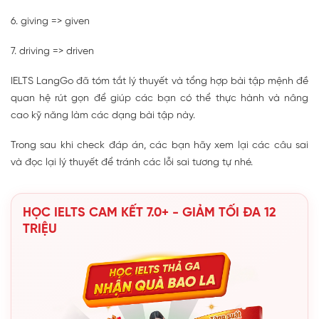
6. giving => given
7. driving => driven
IELTS LangGo đã tóm tắt lý thuyết và tổng hợp bài tập mệnh đề
quan hệ rút gọn để giúp các bạn có thể thực hành và nâng
cao kỹ năng làm các dạng bài tập này.
Trong sau khi check đáp án, các bạn hãy xem lại các câu sai
và đọc lại lý thuyết để tránh các lỗi sai tương tự nhé.
HỌC IELTS CAM KẾT 7.0+ - GIẢM TỐI ĐA 12
TRIỆU