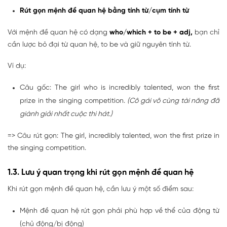
Rút gọn mệnh đề quan hệ bằng tính từ/cụm tính từ
Với mệnh đề quan hệ có dạng
who/which + to be + adj,
bạn chỉ
cần lược bỏ đại từ quan hệ, to be và giữ nguyên tính từ.
Ví dụ:
Câu gốc: The girl who is incredibly talented, won the first
prize in the singing competition.
(Cô gái vô cùng tài năng đã
giành giải nhất cuộc thi hát.)
=> Câu rút gọn: The girl, incredibly talented, won the first prize in
the singing competition.
1.3.
Lưu ý quan trọng khi rút gọn mệnh đề quan hệ
Khi rút gọn mệnh đề quan hệ, cần lưu ý một số điểm sau:
Mệnh đề quan hệ rút gọn phải phù hợp về thể của động từ
(chủ động/bị động)