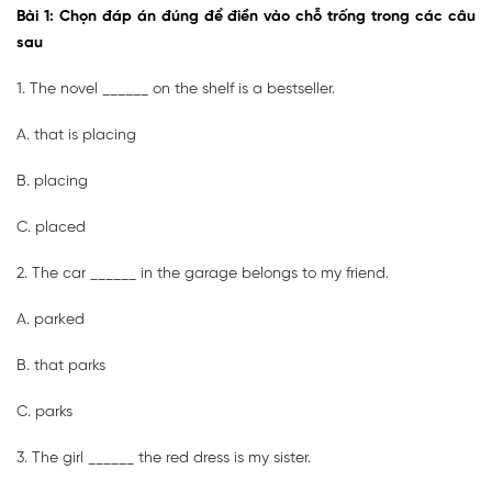
Bài 1: Chọn đáp án đúng để điền vào chỗ trống trong các câu
sau
1. The novel ______ on the shelf is a bestseller.
A. that is placing
B. placing
C. placed
2. The car ______ in the garage belongs to my friend.
A. parked
B. that parks
C. parks
3. The girl ______ the red dress is my sister.