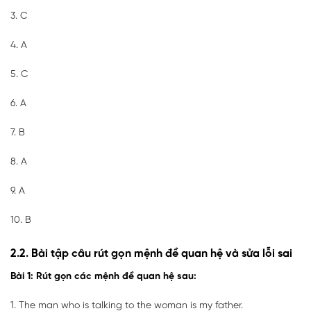
3. C
4. A
5. C
6. A
7. B
8. A
9. A
10. B
2.2. Bài tập câu rút gọn mệnh đề quan hệ và sửa lỗi sai
Bài 1: Rút gọn các mệnh đề quan hệ sau:
1. The man who is talking to the woman is my father.