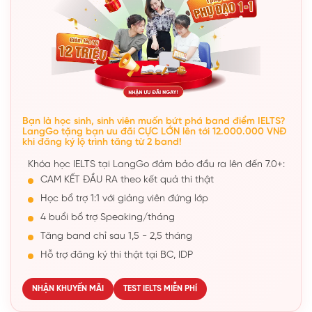
Bạn là học sinh, sinh viên muốn bứt phá band điểm IELTS?
LangGo tặng bạn ưu đãi CỰC LỚN lên tới 12.000.000 VNĐ
khi đăng ký lộ trình tăng từ 2 band!
Khóa học IELTS tại LangGo đảm bảo đầu ra lên đến 7.0+:
CAM KẾT ĐẦU RA theo kết quả thi thật
Học bổ trợ 1:1 với giảng viên đứng lớp
4 buổi bổ trợ Speaking/tháng
Tăng band chỉ sau 1,5 - 2,5 tháng
Hỗ trợ đăng ký thi thật tại BC, IDP
NHẬN KHUYẾN MÃI
TEST IELTS MIỄN PHÍ