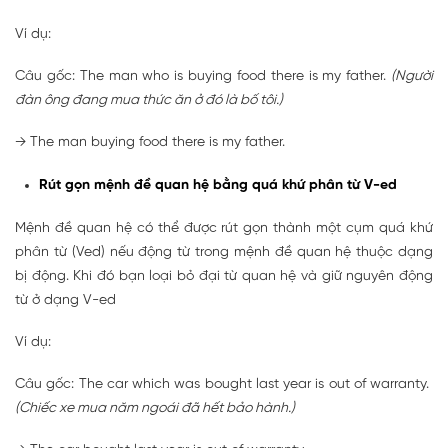
Ví dụ:
Câu gốc: The man who is buying food there is my father.
(Người
đàn ông đang mua thức ăn ở đó là bố tôi.)
→ The man buying food there is my father.
Rút gọn mệnh đề quan hệ bằng quá khứ phân từ V-ed
Mệnh đề quan hệ có thể được rút gọn thành một cụm quá khứ
phân từ (Ved) nếu động từ trong mệnh đề quan hệ thuộc dạng
bị động. Khi đó bạn loại bỏ đại từ quan hệ và giữ nguyên động
từ ở dạng V-ed
Ví dụ:
Câu gốc: The car which was bought last year is out of warranty.
(Chiếc xe mua năm ngoái đã hết bảo hành.)