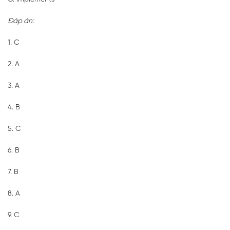
Đáp án:
1. C
2. A
3. A
4. B
5. C
6. B
7. B
8. A
9. C