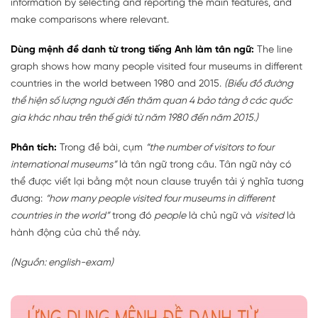
information by selecting and reporting the main features, and
make comparisons where relevant.
Dùng mệnh đề danh từ trong tiếng Anh làm tân ngữ:
The line
graph shows how many people visited four museums in different
countries in the world between 1980 and 2015.
(Biểu đồ đường
thể hiện số lượng người đến thăm quan 4 bảo tàng ở các quốc
gia khác nhau trên thế giới từ năm 1980 đến năm 2015.)
Phân tích:
Trong đề bài, cụm
“the number of visitors to four
international museums”
là tân ngữ trong câu. Tân ngữ này có
thể được viết lại bằng một noun clause truyền tải ý nghĩa tương
đương:
“how many people visited four museums in different
countries in the world”
trong đó
people
là chủ ngữ và
visited
là
hành động của chủ thể này.
(Nguồn: english-exam)