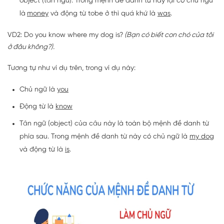
object (tân ngữ). Trong mệnh đề danh từ này lại có chủ ngữ
là
money
và động từ tobe ở thì quá khứ là
was
.
VD2: Do you know where my dog is?
(Bạn có biết con chó của tôi
ở đâu không?).
Tương tự như ví dụ trên, trong ví dụ này:
Chủ ngữ là
you
Động từ là
know
Tân ngữ (object) của câu này là toàn bộ mệnh đề danh từ
phía sau. Trong mệnh đề danh từ này có chủ ngữ là
my dog
và động từ là
is
.