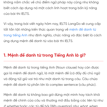
không nắm chắc về chủ điểm ngữ pháp này cũng như không
biết cách áp dụng nó một cách linh hoạt trong bốn kỹ năng
của bài thi IELTS.
Vì vậy, trong bài viết ngày hôm nay, IELTS LangGo sẽ cung cấp
tất tần tật những kiến thức quan trọng về
mệnh đề danh từ
trong tiếng Anh
như định nghĩa, chức năng và đặc biệt là cách
ứng dụng mệnh đề danh từ vào bài thi IELTS.
1. Mệnh đề danh từ trong Tiếng Anh là gì?
Mệnh đề danh từ trong tiếng Anh (Noun clause) hay còn được
gọi là mệnh đề danh ngữ, là một mệnh đề (có đầy đủ chủ ngữ
và động từ) giữ vai trò như một danh từ trong câu. Câu chứa
mệnh đề danh từ phần lớn là complex sentence (câu phức).
Mệnh đề danh từ không bao giờ đứng một mình hay tách khỏi
mệnh đề chính của câu và thường mở đầu bằng các liên từ như
if, whether
hoặc các từ để hỏi (Wh-question) như
what, when,