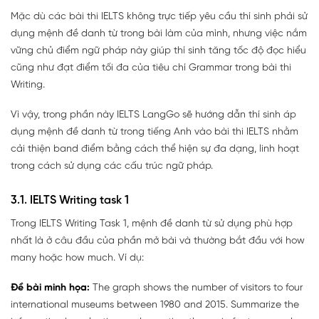
Mặc dù các bài thi IELTS không trực tiếp yêu cầu thí sinh phải sử
dụng mệnh đề danh từ trong bài làm của mình, nhưng việc nắm
vững chủ điểm ngữ pháp này giúp thí sinh tăng tốc độ đọc hiểu
cũng như đạt điểm tối đa của tiêu chí Grammar trong bài thi
Writing.
Vì vậy, trong phần này IELTS LangGo sẽ hướng dẫn thí sinh áp
dụng mệnh đề danh từ trong tiếng Anh vào bài thi IELTS nhằm
cải thiện band điểm bằng cách thể hiện sự đa dạng, linh hoạt
trong cách sử dụng các cấu trúc ngữ pháp.
3.1. IELTS Writing task 1
Trong IELTS Writing Task 1, mệnh đề danh từ sử dụng phù hợp
nhất là ở câu đầu của phần mở bài và thường bắt đầu với how
many hoặc how much. Ví dụ:
Đề bài minh họa:
The graph shows the number of visitors to four
international museums between 1980 and 2015. Summarize the