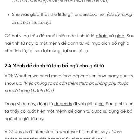
(Tôi e là tôi không có đủ tiền để mua chiếc xe đó.)
She was glad that the little girl understood her.
(Cô ấy mừng
là cô bé hiểu cô ấy.)
Cả hai ví dụ trên đều xuất hiện các tính từ là
afraid
và
glad
. Sau
hai tính từ này là một mệnh đề danh từ với mục đích bổ nghĩa
cho tính từ, tại sao lại mừng, tại sao lại sợ.
2.4 Mệnh đề danh từ làm bổ ngữ cho giới từ
VD1: Whether we need more food depends on how many guests
show up.
(Việc chúng ta có cần thêm thức ăn không phụ thuộc
vào số lượng khách đến.)
Trong ví dụ này, động từ
depends
đi với giới từ
on
. Sau giới từ on
ta thấy có xuất hiện một mệnh đề danh từ được sử dụng để bổ
ngữ cho giới từ này.
VD2: Joss isn’t interested in whatever his mother says.
(Joss