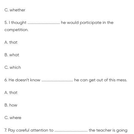
C. whether
5. I thought .................................... he would participate in the
competition.
A. that
B. what
C. which
6. He doesn’t know ................................... he can get out of this mess.
A. that
B. how
C. where
7. Pay careful attention to ..................................... the teacher is going