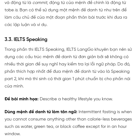
và động từ là
commit
, động từ của mệnh đề chính là động từ
tobe
is
. Bạn có thể sử dụng một mệnh đề danh từ như trên để
làm câu chủ đề của một đoạn phần thân bài trước khi đưa ra
các lập luận và ví dụ.
3.3. IELTS Speaking
Trong phần thi IELTS Speaking, IELTS LangGo khuyên bạn nên sử
dụng các cấu trúc mệnh đề danh từ đơn giản bởi sẽ không có
nhiều thời gian để suy nghĩ hay kiểm tra lại lỗi ngữ pháp. Do đó,
phần thích hợp nhất để đưa mệnh đề danh từ vào là Speaking
part 2, khi mà thí sinh có thời gian 1 phút chuẩn bị cho phần nói
của mình.
Đề bài minh họa:
Describe a healthy lifestyle you know.
Dùng mệnh đề danh từ làm tân ngữ:
Intermittent fasting is when
you cannot consume anything other than calorie-less beverages
such as water, green tea, or black coffee except for in an hour
window.