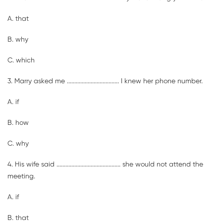
A. that
B. why
C. which
3. Marry asked me ................................... I knew her phone number.
A. if
B. how
C. why
4. His wife said ........................................... she would not attend the
meeting.
A. if
B. that