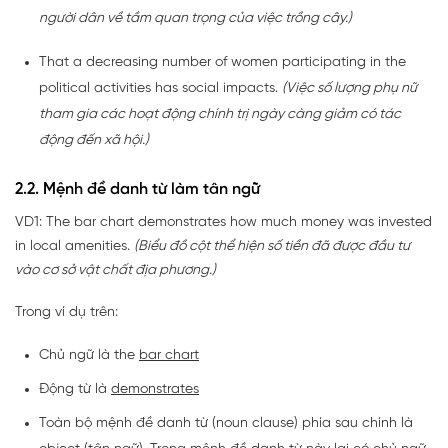
người dân về tầm quan trọng của việc trồng cây.)
That a decreasing number of women participating in the
political activities has social impacts.
(Việc số lượng phụ nữ
tham gia các hoạt động chính trị ngày càng giảm có tác
động đến xã hội.)
2.2. Mệnh đề danh từ làm tân ngữ
VD1: The bar chart demonstrates how much money was invested
in local amenities.
(Biểu đồ cột thể hiện số tiền đã được đầu tư
vào cơ sở vật chất địa phương.)
Trong ví dụ trên:
Chủ ngữ là the
bar chart
Động từ là
demonstrates
Toàn bộ mệnh đề danh từ (noun clause) phía sau chính là