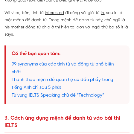
không quan tâm đến bất cứ điều gì mẹ anh ấy nói.)
Với ví dụ trên, tính từ
interested
đi cùng với giới từ
in
, sau in là
một mệnh đề danh từ. Trong mệnh đề danh từ này, chủ ngữ là
his mother
động từ chia ở thì hiện tại đơn với ngôi thứ ba số ít là
says
.
Có thể bạn quan tâm:
99 synonyms của các tính từ và động từ phổ biến
nhất
Thành thạo mệnh đề quan hệ có dấu phẩy trong
tiếng Anh chỉ sau 5 phút
Từ vựng IELTS Speaking chủ đề “Technology”
3. Cách ứng dụng mệnh đề danh từ vào bài thi
IELTS