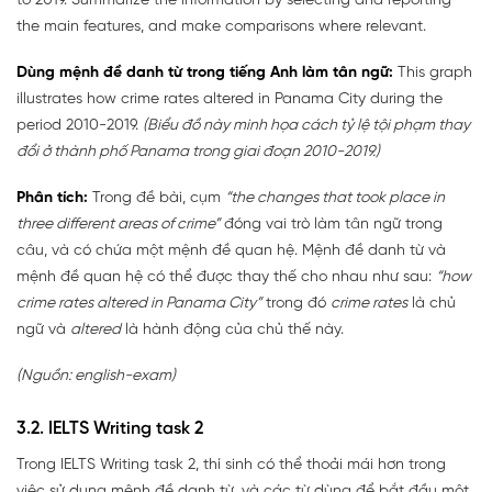
to 2019. Summarize the information by selecting and reporting
the main features, and make comparisons where relevant.
Dùng mệnh đề danh từ trong tiếng Anh làm tân ngữ:
This graph
illustrates how crime rates altered in Panama City during the
period 2010-2019.
(Biểu đồ này minh họa cách tỷ lệ tội phạm thay
đổi ở thành phố Panama trong giai đoạn 2010-2019.)
Phân tích:
Trong đề bài, cụm
“the changes that took place in
three different areas of crime”
đóng vai trò làm tân ngữ trong
câu, và có chứa một mệnh đề quan hệ. Mệnh đề danh từ và
mệnh đề quan hệ có thể được thay thế cho nhau như sau:
“how
crime rates altered in Panama City”
trong đó
crime rates
là chủ
ngữ và
altered
là hành động của chủ thế này.
(Nguồn: english-exam)
3.2. IELTS Writing task 2
Trong IELTS Writing task 2, thí sinh có thể thoải mái hơn trong
việc sử dụng mệnh đề danh từ, và các từ dùng để bắt đầu một