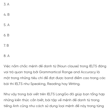
3. A
4. B
5. A
6. B
7. B
8. A
Việc nắm chắc mệnh đề danh từ (Noun clause) trong IELTS đóng
vai trò quan trọng bởi Grammartical Range and Accuracy là
một trong những tiêu chí để đạt được band điểm cao trong các
bài thi IELTS như Speaking, Reading hay Writing.
Như vậy trong bài viết trên IELTS LangGo đã giúp bạn tổng hợp
những kiến thức cần biết, bài tập về mệnh đề danh từ trong
tiếng Anh cũng như cách sử dụng loại mệnh đề này trong từng