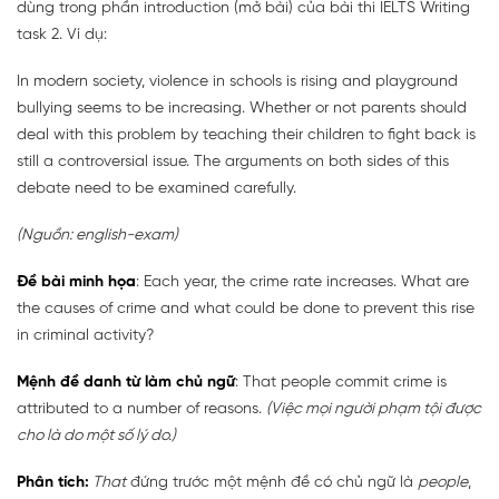
dùng trong phần introduction (mở bài) của bài thi IELTS Writing
task 2. Ví dụ:
In modern society, violence in schools is rising and playground
bullying seems to be increasing. Whether or not parents should
deal with this problem by teaching their children to fight back is
still a controversial issue. The arguments on both sides of this
debate need to be examined carefully.
(Nguồn: english-exam)
Đề bài minh họa
: Each year, the crime rate increases. What are
the causes of crime and what could be done to prevent this rise
in criminal activity?
Mệnh đề danh từ làm chủ ngữ
: That people commit crime is
attributed to a number of reasons.
(Việc mọi người phạm tội được
cho là do một số lý do.)
Phân tích:
That
đứng trước một mệnh đề có chủ ngữ là
people
,