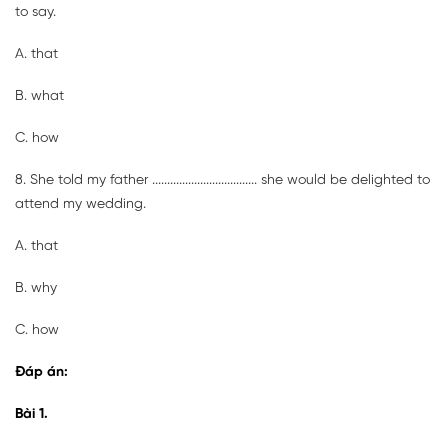
to say.
A. that
B. what
C. how
8. She told my father ................................... she would be delighted to
attend my wedding.
A. that
B. why
C. how
Đáp án:
Bài 1.