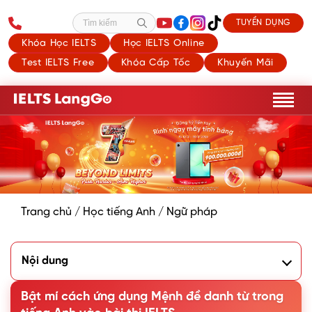
TUYỂN DỤNG
Tìm kiếm
Khóa Học IELTS
Học IELTS Online
Test IELTS Free
Khóa Cấp Tốc
Khuyến Mãi
Trang chủ
/
Học tiếng Anh
/
Ngữ pháp
Nội dung
1. Mệnh đề danh từ trong Tiếng Anh là gì?
2. Chức năng của mệnh đề danh từ trong Tiếng Anh
Bật mí cách ứng dụng Mệnh đề danh từ trong
3. Cách ứng dụng mệnh đề danh từ vào bài thi IELTS