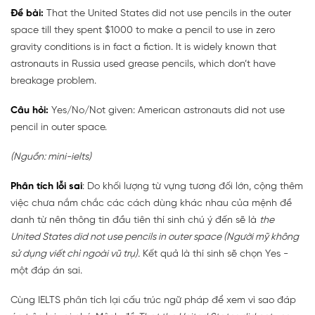
Đề bài:
That the United States did not use pencils in the outer
space till they spent $1000 to make a pencil to use in zero
gravity conditions is in fact a fiction. It is widely known that
astronauts in Russia used grease pencils, which don’t have
breakage problem.
Câu hỏi:
Yes/No/Not given: American astronauts did not use
pencil in outer space.
(Nguồn: mini-ielts)
Phân tích lỗi sai
: Do khối lượng từ vựng tương đối lớn, cộng thêm
việc chưa nắm chắc các cách dùng khác nhau của mệnh đề
danh từ nên thông tin đầu tiên thí sinh chú ý đến sẽ là
the
United States did not use pencils in outer space (Người mỹ không
sử dụng viết chì ngoài vũ trụ).
Kết quả là thí sinh sẽ chọn Yes -
một đáp án sai.
Cùng IELTS phân tích lại cấu trúc ngữ pháp để xem vì sao đáp