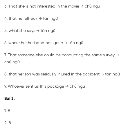
3. That she is not interested in the movie → chủ ngữ
4. that he felt sick → tân ngữ
5. what she says → tân ngữ
6. where her husband has gone → tân ngữ
7. That someone else could be conducting the same survey →
chủ ngữ
8. that her son was seriously injured in the accident → tân ngữ
9. Whoever sent us this package → chủ ngữ
Bài 3.
1. B
2. B