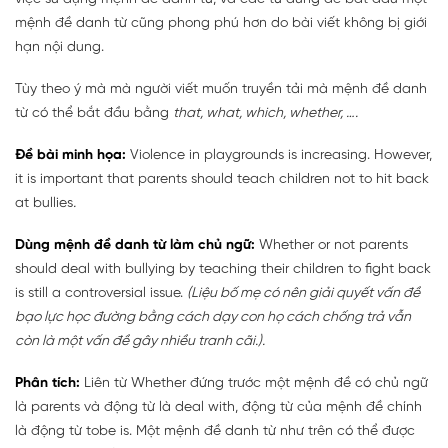
mệnh đề danh từ cũng phong phú hơn do bài viết không bị giới
hạn nội dung.
Tùy theo ý mà mà người viết muốn truyền tải mà mệnh đề danh
từ có thể bắt đầu bằng
that, what, which, whether, ….
Đề bài minh họa:
Violence in playgrounds is increasing. However,
it is important that parents should teach children not to hit back
at bullies
.
Dùng mệnh đề danh từ làm chủ ngữ:
Whether or not parents
should deal with bullying by teaching their children to fight back
is still a controversial issue.
(Liệu bố mẹ có nên giải quyết vấn đề
bạo lực học đường bằng cách dạy con họ cách chống trả vẫn
còn là một vấn đề gây nhiều tranh cãi.).
Phân tích:
Liên từ Whether đứng trước một mệnh đề có chủ ngữ
là parents và động từ là deal with, động từ của mệnh đề chính
là động từ tobe is. Một mệnh đề danh từ như trên có thể được