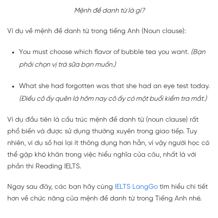
Mệnh đề danh từ là gì?
Ví dụ về mệnh đề danh từ trong tiếng Anh (Noun clause):
You must choose which flavor of bubble tea you want.
(Bạn
phải chọn vị trà sữa bạn muốn.)
What she had forgotten was that she had an eye test today.
(Điều cô ấy quên là hôm nay cô ấy có một buổi kiểm tra mắt.)
Ví dụ đầu tiên là cấu trúc mệnh đề danh từ (noun clause) rất
phổ biến và được sử dụng thường xuyên trong giao tiếp. Tuy
nhiên, ví dụ số hai lại ít thông dụng hơn hẳn, vì vậy người học có
thể gặp khó khăn trong việc hiểu nghĩa của câu, nhất là với
phần thi Reading IELTS.
Ngay sau đây, các bạn hãy cùng
IELTS LangGo
tìm hiểu chi tiết
hơn về chức năng của mệnh đề danh từ trong Tiếng Anh nhé.