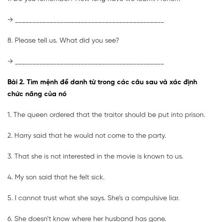
→ ___________________________________________
8. Please tell us. What did you see?
→ ___________________________________________
Bài 2. Tìm mệnh đề danh từ trong các câu sau và xác định
chức năng của nó
1. The queen ordered that the traitor should be put into prison.
2. Harry said that he would not come to the party.
3. That she is not interested in the movie is known to us.
4. My son said that he felt sick.
5. I cannot trust what she says. She’s a compulsive liar.
6. She doesn’t know where her husband has gone.