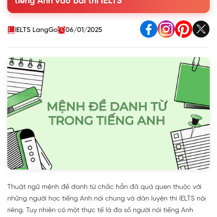
tiếng Anh vào bài thi IELTS
4. Bài tập về mệnh đề danh từ có đáp án
IELTS LangGo
06/01/2025
Thuật ngữ mệnh đề danh từ chắc hẳn đã quá quen thuộc với
những người học tiếng Anh nói chung và dân luyện thi IELTS nói
riêng. Tuy nhiên có một thực tế là đa số người nói tiếng Anh