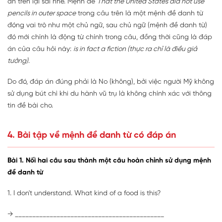
án trên lại sai nhé. Mệnh đề
That the United States did not use
pencils in outer space
trong câu trên là một mệnh đề danh từ
đóng vai trò như một chủ ngữ, sau chủ ngữ (mệnh đề danh từ)
đó mới chính là động từ chính trong câu, đồng thời cũng là đáp
án của câu hỏi này:
is in fact a fiction (thực ra chỉ là điều giả
tưởng)
.
Do đó, đáp án đúng phải là No (không), bởi việc người Mỹ không
sử dụng bút chì khi du hành vũ trụ là không chính xác với thông
tin đề bài cho.
4. Bài tập về mệnh đề danh từ có đáp án
Bài 1. Nối hai câu sau thành một câu hoàn chỉnh sử dụng mệnh
đề danh từ
1. I don't understand. What kind of a food is this?
→ ___________________________________________