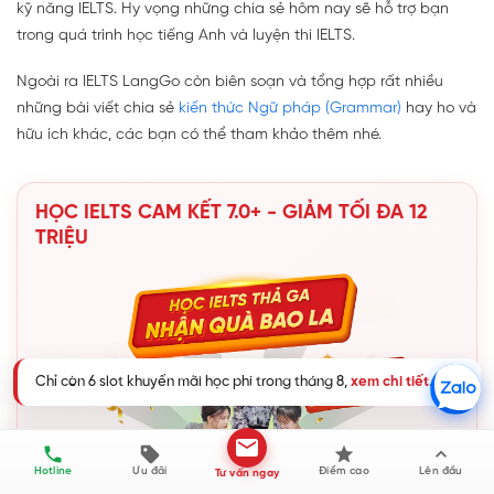
kỹ năng IELTS. Hy vọng những chia sẻ hôm nay sẽ hỗ trợ bạn
trong quá trình học tiếng Anh và luyện thi IELTS.
Ngoài ra IELTS LangGo còn biên soạn và tổng hợp rất nhiều
những bài viết chia sẻ
kiến thức Ngữ pháp (Grammar)
hay ho và
hữu ích khác, các bạn có thể tham khảo thêm nhé.
HỌC IELTS CAM KẾT 7.0+ - GIẢM TỐI ĐA 12
TRIỆU
Chỉ còn 6 slot khuyến mãi học phí trong tháng 8,
xem chi tiết
.
Hotline
Ưu đãi
Điểm cao
Lên đầu
Tư vấn ngay