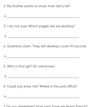
2. My brother wants to know. How tall is he?
→ ___________________________________________
3. I am not sure. Which pages are we reading?
→ ___________________________________________
4. Scientists claim. They will develop covid-19 vaccine.
→ ___________________________________________
5. Who is that girl? No one knows.
→ ___________________________________________
6. Could you show me? Where is the post office?
→ ___________________________________________
7. Do you remember? How long have we learnt French?