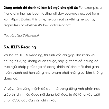
Dùng mệnh đề danh từ làm bổ ngữ cho giới từ:
For example, a
friend of mine has been fasting all day everyday except from
7pm-8pm. During this time, he can eat anything he wants,
regardless of whether it’s low-calorie or not.
(Nguồn: IELTS Material)
3.4. IELTS Reading
Với bài thi IELTS Reading, thí sinh vốn đã gặp khó khăn với
những từ vựng không quen thuộc, nay lại thêm cả những cấu
trúc ngữ pháp phức tạp sẽ càng khiến thí sinh mất thời gian
hoàn thành bài hơn cũng như phạm phải những sai lầm không
đáng có.
Vì vậy, nắm vững mệnh đề danh từ trong tiếng Anh phần nào
giúp thí sinh hiểu được nội dung bài đọc, từ đó tăng xác suất
chọn được câu đáp án chính xác.