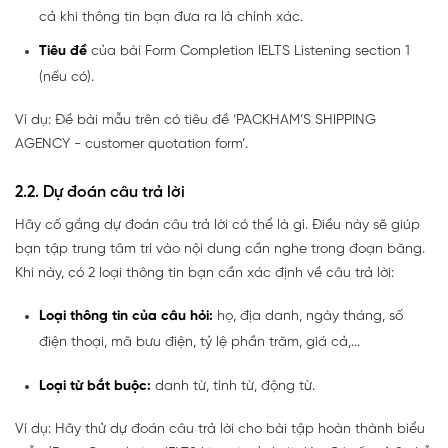
cả khi thông tin bạn đưa ra là chính xác.
Tiêu đề
của bài Form Completion IELTS Listening section 1
(nếu có).
Ví dụ: Đề bài mẫu trên có tiêu đề ‘PACKHAM’S SHIPPING
AGENCY - customer quotation form’.
2.2. Dự đoán câu trả lời
Hãy cố gắng dự đoán câu trả lời có thể là gì. Điều này sẽ giúp
bạn tập trung tâm trí vào nội dung cần nghe trong đoạn băng.
Khi này, có 2 loại thông tin bạn cần xác định về câu trả lời:
Loại thông tin của câu hỏi:
họ, địa danh, ngày tháng, số
điện thoại, mã bưu điện, tỷ lệ phần trăm, giá cả,...
Loại từ bắt buộc:
danh từ, tính từ, động từ.
Ví dụ: Hãy thử dự đoán câu trả lời cho bài tập hoàn thành biểu