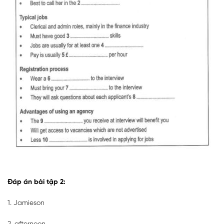
Đáp án b
ài tập 2:
1. Jamieson