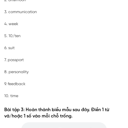
2. afternoon
3. communication
4. week
5. 10/ten
6. suit
7. passport
8. personality
9. feedback
10. time
Bài tập 3: Hoàn thành biểu mẫu sau đây. Điền 1 từ
và/hoặc 1 số vào mỗi chỗ trống.