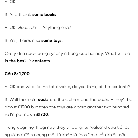
A: OK.
B: And there’s
some books
.
A: OK. Good. Um ... Anything else?
B: Yes, there’s also
some toys
.
Chú ý đến cách dùng synonym trong câu hỏi này: What will be
in the box
? →
contents
Câu 8: 1,700
A: OK and what is the total value, do you think, of the contents?
B: Well the main
costs
are the clothes and the books – they’ll be
about £1500 but then the toys are about another two hundred –
so I’d put down
£1700
.
Trong đoạn hội thoại này, thay vì lặp lại từ “value” ở câu trả lời,
người nói đã sử dụng một từ khác là “cost” mà vẫn khiến câu