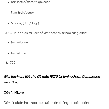
half metre/meter (high/deep)
½ m (high/deep)
50 cm(s) (high/deep)
6 & 7. Hai đáp án sau có thể viết theo thứ tự nào cũng được:
(some) books
(some) toys
8. 1,700
Giải thích chi tiết cho đề mẫu IELTS Listening Form Completion
practice:
Câu 1: Mkere
Đây là phần hội thoại có xuất hiện thông tin cần điền: