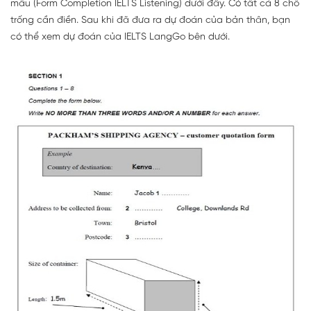
mẫu (Form Completion IELTS Listening) dưới đây. Có tất cả 8 chỗ
trống cần điền. Sau khi đã đưa ra dự đoán của bản thân, bạn
có thể xem dự đoán của IELTS LangGo bên dưới.