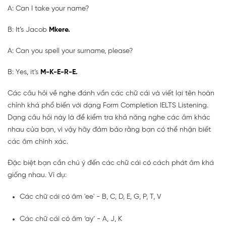
A: Can I take your name?
B: It’s Jacob
Mkere.
A: Can you spell your surname, please?
B: Yes, it’s
M-K-E-R-E.
Các câu hỏi về nghe đánh vần các chữ cái và viết lại tên hoàn
chỉnh khá phổ biến với dạng Form Completion IELTS Listening.
Dạng câu hỏi này là để kiểm tra khả năng nghe các âm khác
nhau của bạn, vì vậy hãy đảm bảo rằng bạn có thể nhận biết
các âm chính xác.
Đặc biệt bạn cần chú ý đến các chữ cái có cách phát âm khá
giống nhau. Ví dụ:
Các chữ cái có âm 'ee' - B, C, D, E, G, P, T, V
Các chữ cái có âm ‘ay’ - A, J, K