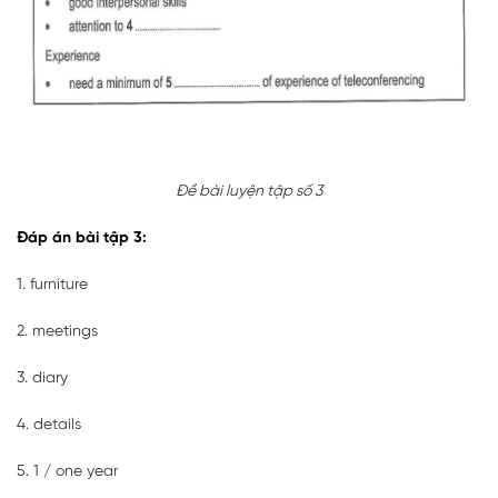
Đề bài luyện tập số 3
Đáp án bài tập 3:
1. furniture
2. meetings
3. diary
4. details
5. 1 / one year