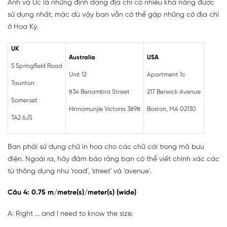
Anh và Úc là những định dạng địa chỉ có nhiều khả năng được
sử dụng nhất, mặc dù vậy bạn vẫn có thể gặp những có địa chỉ
ở Hoa Kỳ.
UK
Australia
USA
5 Springfield Road
Unit 12
Apartment 1c
Taunton
834 Benambra Street
217 Berwick Avenue
Somerset
Hinnomunjie Victoria 3898
Boston, MA 02130
TA2 6JS
Bạn phải sử dụng chữ in hoa cho các chữ cái trong mã bưu
điện. Ngoài ra, hãy đảm bảo rằng bạn có thể viết chính xác các
từ thông dụng như 'road', 'street' và 'avenue'.
Câu 4: 0.75 m/metre(s)/meter(s) (wide)
A: Right ... and I need to know the size.