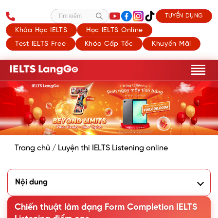
TUYỂN DỤNG
Tìm kiếm
Khóa Học IELTS
Học IELTS Online
Test IELTS Free
Khóa Cấp Tốc
Khuyến Mãi
Trang chủ
/
Luyện thi IELTS Listening online
Nội dung
1. Tổng quan về dạng bài Form Completion trong IELTS
Listening
Chiến thuật làm dạng Form Completion IELTS
2. Chiến thuật trả lời dạng bài Form Completion IELTS