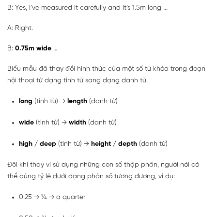
B: Yes, I’ve measured it carefully and it’s 1.5m long ...
A: Right.
B:
0.75m wide
…
Biểu mẫu đã thay đổi hình thức của một số từ khóa trong đoạn
hội thoại từ dạng tính từ sang dạng danh từ.
long
(tính từ) →
length
(danh từ)
wide
(tính từ) →
width
(danh từ)
high / deep
(tính từ) →
height / depth
(danh từ)
Đôi khi thay vì sử dụng những con số thập phân, người nói có
thể dùng tỷ lệ dưới dạng phân số tương đương, ví dụ:
0.25 → ¼ → a quarter