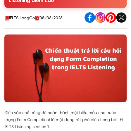
Listening điểm cao
Listening Part 1
3. Bài tập IELTS Listening Form Completion có đáp án
IELTS LangGo
08/06/2026
Điền vào chỗ trống để hoàn thành một biểu mẫu cho trước
(dạng Form Completion) là một dạng rất phổ biến trong bài thi
IELTS Listening section 1.