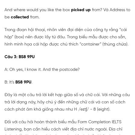
And where would you like the box
picked up
from? Và Address to
be
collected
from.
Trong đoạn hội thoại, nhân viên đại diện của công ty rằng “cái
hộp” (box) nên được lấy từ đâu. Trong biểu mẫu được cho sẵn,
hình minh họa cái hộp được chú thích “container” (thùng chứa).
Câu 3: BS8 9PU
A: Oh yes, I know it. And the postcode?
B: It’s
BS8 9PU
.
Đây là một câu trả lời kết hợp giữa số và chữ cái. Với những câu
trả lời dạng này, hãy chú ý đến những chữ cái và con số cách
cách phát âm khá giống nhau như H /eɪtʃ/ - 8 (eight).
Đối với câu hỏi hoàn thành biểu mẫu Form Completion IELTS
Listening, bạn cần hiểu cách viết địa chỉ nước ngoài. Địa chỉ