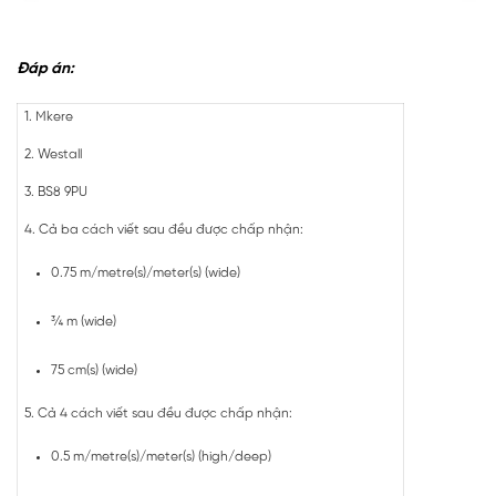
Đáp án:
1. Mkere
2. Westall
3. BS8 9PU
4. Cả ba cách viết sau đều được chấp nhận:
0.75 m/metre(s)/meter(s) (wide)
¾ m (wide)
75 cm(s) (wide)
5. Cả 4 cách viết sau đều được chấp nhận:
0.5 m/metre(s)/meter(s) (high/deep)