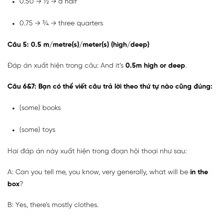
0.50 → ½ → a half
0.75 → ¾ → three quarters
Câu 5: 0.5 m/metre(s)/meter(s) (high/deep)
Đáp án xuất hiện trong câu: And it’s
0.5m high or deep
.
Câu 6&7: Bạn có thể viết câu trả lời theo thứ tự nào cũng đúng:
(some) books
(some) toys
Hai đáp án này xuất hiện trong đoạn hội thoại như sau:
A: Can you tell me, you know, very generally, what will be
in the
box
?
B: Yes, there’s mostly clothes.