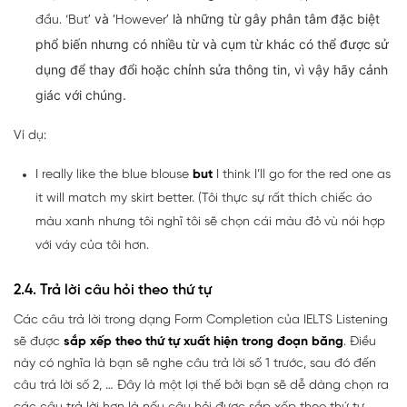
’ và ‘
’ là những từ gây phân tâm đặc biệt
đầu. ‘But
However
phổ biến nhưng có nhiều từ và cụm từ khác có thể được sử
dụng để thay đổi hoặc chỉnh sửa thông tin, vì vậy hãy cảnh
giác với chúng.
Ví dụ:
I really like the blue blouse
but
I think I’ll go for the red one as
it will match my skirt better. (Tôi thực sự rất thích chiếc áo
màu xanh nhưng tôi nghĩ tôi sẽ chọn cái màu đỏ vù nói hợp
với váy của tôi hơn.
2.4. Trả lời câu hỏi theo thứ tự
Các câu trả lời trong dạng Form Completion của IELTS Listening
sẽ được
sắp xếp theo thứ tự xuất hiện trong đoạn băng
. Điều
này có nghĩa là bạn sẽ nghe câu trả lời số 1 trước, sau đó đến
câu trả lời số 2, … Đây là một lợi thế bởi bạn sẽ dễ dàng chọn ra