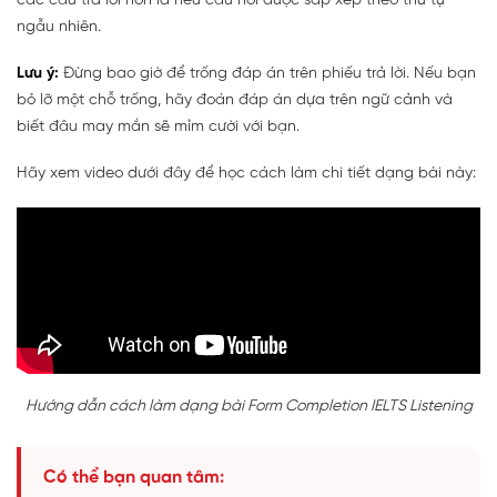
các câu trả lời hơn là nếu câu hỏi được sắp xếp theo thứ tự
ngẫu nhiên.
Lưu ý:
Đừng bao giờ để trống đáp án trên phiếu trả lời. Nếu bạn
bỏ lỡ một chỗ trống, hãy đoán đáp án dựa trên ngữ cảnh và
biết đâu may mắn sẽ mỉm cười với bạn.
Hãy xem video dưới đây để học cách làm chi tiết dạng bài này:
Hướng dẫn cách làm dạng bài Form Completion IELTS Listening
Có thể bạn quan tâm: