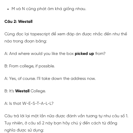
M và N cũng phát âm khá giống nhau.
Câu 2: Westall
Cùng đọc lại tapescript để xem đáp án được nhắc đến như thế
nào trong đoạn băng:
A: And where would you like the box
picked up
from?
B: From college, if possible.
A: Yes, of course. I’ll take down the address now.
B: It’s
Westall
College.
A: Is that W-E-S-T-A-L-L?
Câu trả lời lại một lần nữa được đánh vần tương tự như câu số 1.
Tuy nhiên, ở câu số 2 này bạn hãy chú ý đến cách từ đồng
nghĩa được sử dụng: