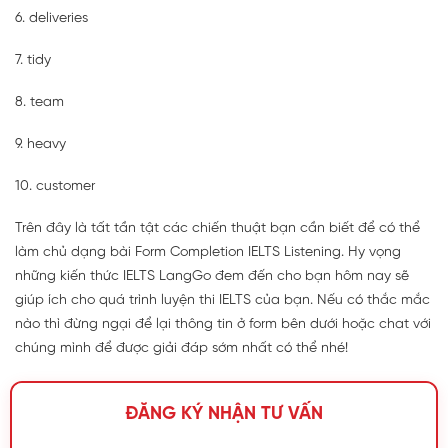
6. deliveries
7. tidy
8. team
9. heavy
10. customer
Trên đây là tất tần tật các chiến thuật bạn cần biết để có thể
làm chủ dạng bài Form Completion IELTS Listening. Hy vọng
những kiến thức IELTS LangGo đem đến cho bạn hôm nay sẽ
giúp ích cho quá trình luyện thi IELTS của bạn. Nếu có thắc mắc
nào thì đừng ngại để lại thông tin ở form bên dưới hoặc chat với
chúng mình để được giải đáp sớm nhất có thể nhé!
ĐĂNG KÝ NHẬN TƯ VẤN