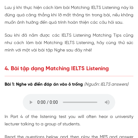
Lưu ý khi thực hiện cách làm bài Matching IELTS Listening này là
đừng quá căng thẳng khi lỡ mất thông tin trong bài, nếu không
muốn ảnh hưởng đến quá trình hoàn thiện các câu hỏi sau.
Sau khi đã nắm được các IELTS Listening Matching Tips cũng
như cách làm bài Matching IELTS Listening, hãy cùng thử sức
mình với một vài bài tập Nghe sau đây nhé!
4. Bài tập dạng Matching IELTS Listening
Bài 1: Nghe và điền đáp án vào ô trống
(Nguồn: IELTS answers)
In Part 4 of the listening test you will often hear a university
lecturer talking to a group of students.
Read the questions below and then play the MP3 and answer