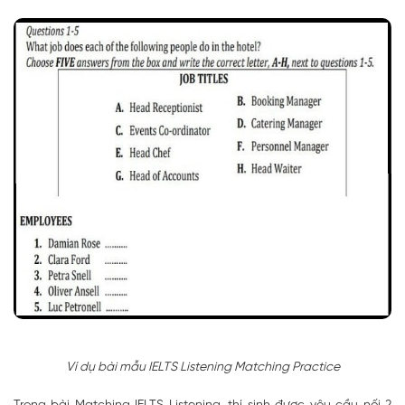
Ví dụ bài mẫu IELTS Listening Matching Practice