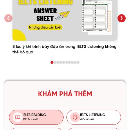
❮
❯
8 lưu ý khi trình bày đáp án trong IELTS Listening không
thể bỏ qua
KHÁM PHÁ THÊM
IELTS READING
IELTS LISTENING
105 bài viết
87 bài viết