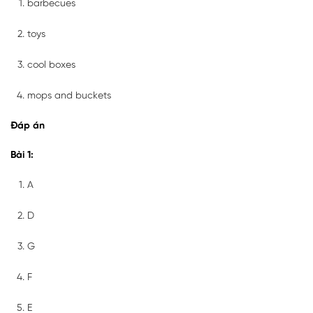
barbecues
toys
cool boxes
mops and buckets
Đáp án
Bài 1:
A
D
G
F
E