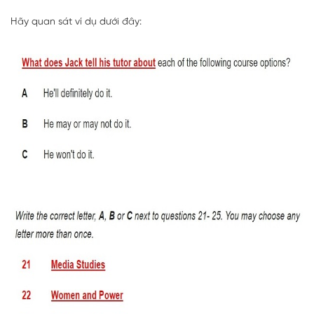
Hãy quan sát ví dụ dưới đây: