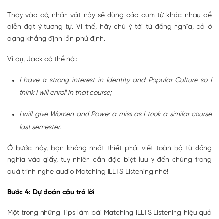
Thay vào đó, nhân vật này sẽ dùng các cụm từ khác nhau để
diễn đạt ý tương tự. Vì thế, hãy chú ý tới từ đồng nghĩa, cả ở
dạng khẳng định lẫn phủ định.
Ví dụ, Jack có thể nói:
I have a strong interest in Identity and Popular Culture so I
think I will enroll in that course;
I will give Women and Power a miss as I took a similar course
last semester.
Ở bước này, bạn không nhất thiết phải viết toàn bộ từ đồng
nghĩa vào giấy, tuy nhiên cần đặc biệt lưu ý đến chúng trong
quá trình nghe audio Matching IELTS Listening nhé!
Bước 4: Dự đoán câu trả lời
Một trong những Tips làm bài Matching IELTS Listening hiệu quả