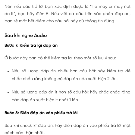
Nên nếu câu trả lời bạn xác định được là “He may or may not
do it”, bạn hãy điền B. Nếu viết cả câu trên vào phần đáp án,
bạn sẽ mất hết điểm cho câu hỏi này dù thông tin đúng.
Sau khi nghe Audio
Bước 7: Kiểm tra lại đáp án
Ở bước này bạn có thể kiểm tra lại theo một số lưu ý sau:
Nếu số lượng đáp án nhiều hơn câu hỏi: hãy kiểm tra để
chắc chắn rằng không có đáp án nào xuất hiện 2 lần.
Nếu số lượng đáp án ít hơn số câu hỏi: hãy chắc chắc rằng
các đáp án xuất hiện ít nhất 1 lần.
Bước 8: Điền đáp án vào phiếu trả lời
Sau khi check kĩ đáp án, hãy điền đáp án vào phiếu trả lời một
cách cẩn thận nhất.