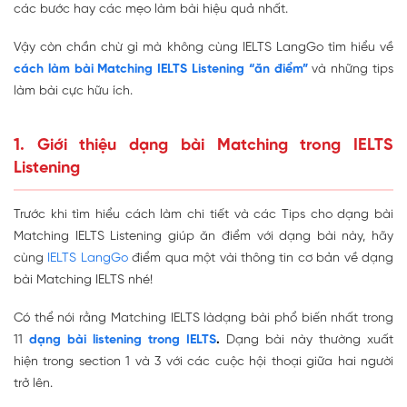
các bước hay các mẹo làm bài hiệu quả nhất.
Vậy còn chần chừ gì mà không cùng IELTS LangGo tìm hiểu về
cách làm bài Matching IELTS Listening “ăn điểm”
và những tips
làm bài cực hữu ích.
1. Giới thiệu dạng bài Matching trong IELTS
Listening
Trước khi tìm hiểu cách làm chi tiết và các Tips cho dạng bài
Matching IELTS Listening giúp ăn điểm với dạng bài này, hãy
cùng
IELTS LangGo
điểm qua một vài thông tin cơ bản về dạng
bài Matching IELTS nhé!
Có thể nói rằng Matching IELTS làdạng bài phổ biến nhất trong
11
dạng bài listening trong IELTS
.
Dạng bài này thường xuất
hiện trong section 1 và 3 với các cuộc hội thoại giữa hai người
trở lên.