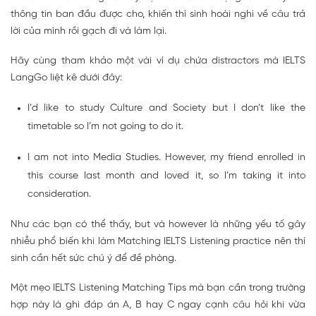
thông tin ban đầu được cho, khiến thí sinh hoài nghi về câu trả
lời của mình rồi gạch đi và làm lại.
Hãy cùng tham khảo một vài ví dụ chứa distractors mà IELTS
LangGo liệt kê dưới đây:
I’d like to study Culture and Society but I don’t like the
timetable so I’m not going to do it.
I am not into Media Studies. However, my friend enrolled in
this course last month and loved it, so I’m taking it into
consideration.
Như các bạn có thể thấy, but và however là những yếu tố gây
nhiễu phổ biến khi làm Matching IELTS Listening practice nên thí
sinh cần hết sức chú ý để đề phòng.
Một mẹo IELTS Listening Matching Tips mà bạn cần trong trường
hợp này là ghi đáp án A, B hay C ngay cạnh câu hỏi khi vừa