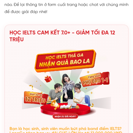
nào. Để lại thông tin ở form cuối trang hoặc chat với chúng mình
để được giải đáp nhé!
HỌC IELTS CAM KẾT 7.0+ - GIẢM TỐI ĐA 12
TRIỆU
Bạn là học sinh, sinh viên muốn bứt phá band điểm IELTS?