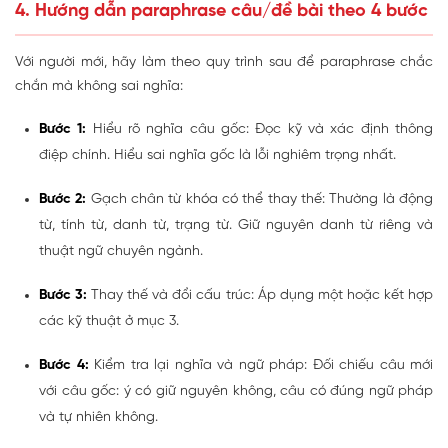
4. Hướng dẫn paraphrase câu/đề bài theo 4 bước
Với người mới, hãy làm theo quy trình sau để paraphrase chắc
chắn mà không sai nghĩa:
Bước 1:
Hiểu rõ nghĩa câu gốc:
Đọc kỹ và xác định thông
điệp chính. Hiểu sai nghĩa gốc là lỗi nghiêm trọng nhất.
Bước 2:
Gạch chân từ khóa có thể thay thế:
Thường là động
từ, tính từ, danh từ, trạng từ. Giữ nguyên danh từ riêng và
thuật ngữ chuyên ngành.
Bước 3:
Thay thế và đổi cấu trúc:
Áp dụng một hoặc kết hợp
các kỹ thuật ở mục 3.
Bước 4:
Kiểm tra lại nghĩa và ngữ pháp:
Đối chiếu câu mới
với câu gốc: ý có giữ nguyên không, câu có đúng ngữ pháp
và tự nhiên không.