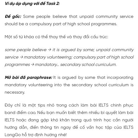
Ví dụ áp dụng với đề Task 2:
Đề gốc:
Some people believe that unpaid community service
should be a compulsory part of high school programmes.
Một số từ khóa có thể thay thế và thay đổi cấu trúc:
some people believe → it is argued by some; unpaid community
service → mandatory volunteering; compulsory part of high school
programmes → mandatory… secondary school curriculum.
Mở bài đã paraphrase:
It is argued by some that incorporating
mandatory volunteering into the secondary school curriculum is
necessary.
Đây chỉ là một tips nhỏ trong cách làm bài IELTS chinh phục
band điểm cao. Nếu bạn muốn biết thêm nhiều bí quyết làm bài
IELTS hoặc đang gặp khó khăn trong quá trình học cần người
hướng dẫn, điền thông tin ngay để cố vấn học tập của IELTS
LangGo hỗ trợ định hướng nhé!