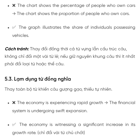
❌
The chart shows the percentage of people who own cars
→ The chart shows the proportion of people who own cars.
✅
The graph illustrates the share of individuals possessing
vehicles.
Cách tránh:
Thay đổi đồng thời cả từ vựng lẫn cấu trúc câu,
không chỉ đổi một vài từ lẻ; nếu giữ nguyên khung câu thì ít nhất
phải đổi loại từ hoặc thể câu.
5.3. Lạm dụng từ đồng nghĩa
Thay toàn bộ từ khiến câu gượng gạo, thiếu tự nhiên.
❌
The economy is experiencing rapid growth → The financial
system is undergoing swift expansion.
✅
The economy is witnessing a significant increase in its
growth rate.
(chỉ đổi vài từ chủ chốt)