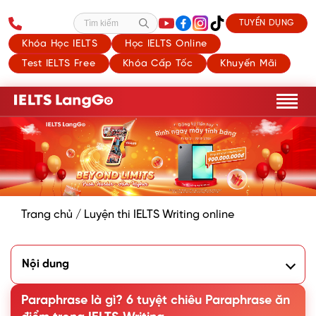
TUYỂN DỤNG
Tìm kiếm
Khóa Học IELTS
Học IELTS Online
Test IELTS Free
Khóa Cấp Tốc
Khuyến Mãi
Trang chủ
/
Luyện thi IELTS Writing online
Nội dung
1. Paraphrase là gì?
2. Tầm quan trọng của Paraphrase IELTS
Paraphrase là gì? 6 tuyệt chiêu Paraphrase ăn
3. 6 cách Paraphrase trong IELTS