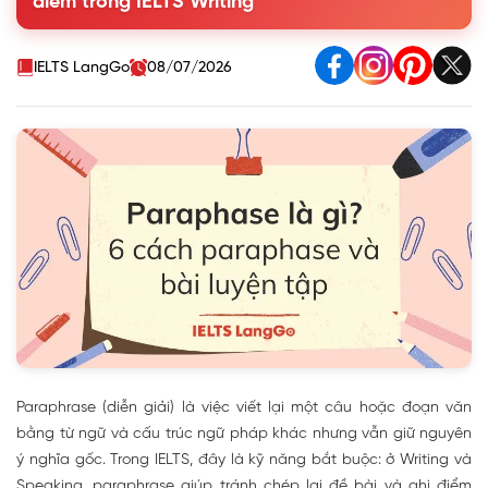
điểm trong IELTS Writing
4. Hướng dẫn paraphrase câu/đề bài theo 4 bước
5. 4 lỗi paraphrase thường gặp và cách tránh
6. Công cụ hỗ trợ paraphrase
IELTS LangGo
08/07/2026
7. Bài tập paraphrase
8. Câu hỏi thường gặp về paraphrase trong IELTS
Paraphrase (diễn giải) là việc viết lại một câu hoặc đoạn văn
bằng từ ngữ và cấu trúc ngữ pháp khác nhưng vẫn giữ nguyên
ý nghĩa gốc.
Trong IELTS, đây là kỹ năng bắt buộc: ở Writing và
Speaking, paraphrase giúp tránh chép lại đề bài và ghi điểm