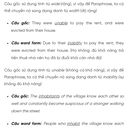
Câu gốc sử dụng tính từ
wide
(rộng), vì vậy để Paraphrase, ta có
thể chuyển nó sang dạng danh từ
width
(độ rộng)
Câu gốc:
They were
unable
to pay the rent, and were
evicted from their house.
Câu word form:
Due to their
inability
to pay the rent, they
were evicted from their house. (Họ không đủ khả năng trả
tiền thuê nhà nên họ đã bị đuổi khỏi căn nhà đó)
Câu gốc sử dụng tính từ
unable
(không có khả năng), vì vậy để
Paraphrase, ta có thể chuyển nó sang dạng danh từ
inability
(sự
không đủ khả năng)
Câu gốc:
The
inhabitants
of the village know each other so
well and constantly become suspicious of a stranger walking
down the street
.
Câu word form:
People who
inhabit
the village know each