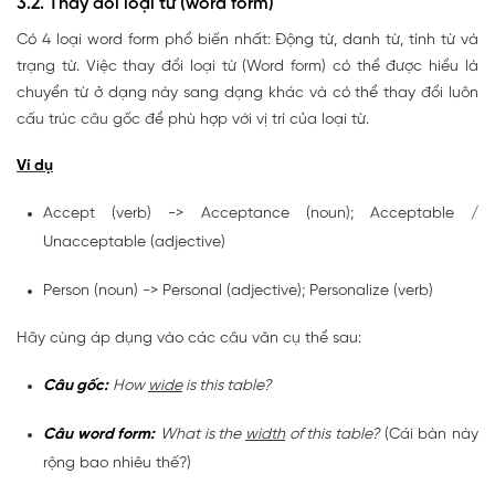
3.2. Thay đổi loại từ (word form)
Có 4 loại word form phổ biến nhất: Động từ, danh từ, tính từ và
trạng từ. Việc thay đổi loại từ (Word form) có thể được hiểu là
chuyển từ ở dạng này sang dạng khác và có thể thay đổi luôn
cấu trúc câu gốc để phù hợp với vị trí của loại từ.
Ví dụ
Accept (verb) -> Acceptance (noun); Acceptable /
Unacceptable (adjective)
Person (noun) -> Personal (adjective); Personalize (verb)
Hãy cùng áp dụng vào các câu văn cụ thể sau:
Câu gốc:
How
wide
is this table?
Câu word form:
What is the
width
of this table?
(Cái bàn này
rộng bao nhiêu thế?)