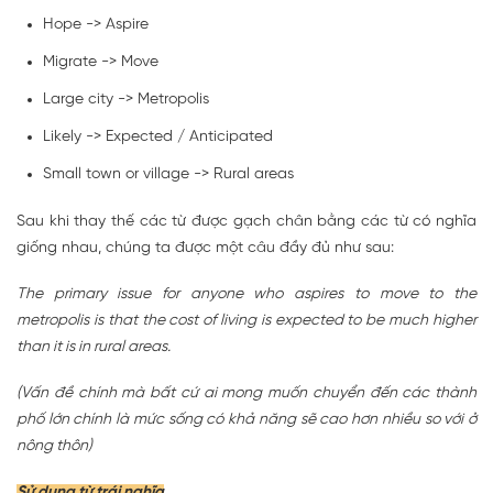
Hope -> Aspire
Migrate -> Move
Large city -> Metropolis
Likely -> Expected / Anticipated
Small town or village -> Rural areas
Sau khi thay thế các từ được gạch chân bằng các từ có nghĩa
giống nhau, chúng ta được một câu đầy đủ như sau:
The primary issue for anyone who aspires to move to the
metropolis is that the cost of living is expected to be much higher
than it is in rural areas.
(Vấn đề chính mà bất cứ ai mong muốn chuyển đến các thành
phố lớn chính là mức sống có khả năng sẽ cao hơn nhiều so với ở
nông thôn)
Sử dụng từ trái nghĩa