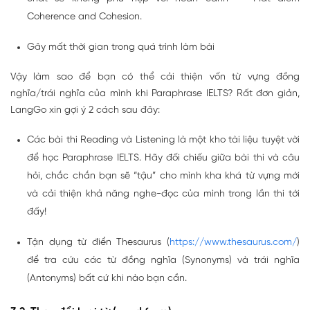
Coherence and Cohesion.
Gây mất thời gian trong quá trình làm bài
Vậy làm sao để bạn có thể cải thiện vốn từ vựng đồng
nghĩa/trái nghĩa của mình khi Paraphrase IELTS? Rất đơn giản,
LangGo xin gợi ý 2 cách sau đây:
Các bài thi Reading và Listening là một kho tài liệu tuyệt vời
để học Paraphrase IELTS. Hãy đối chiếu giữa bài thi và câu
hỏi, chắc chắn bạn sẽ “tậu” cho mình kha khá từ vựng mới
và cải thiện khả năng nghe-đọc của mình trong lần thi tới
đấy!
Tận dụng từ điển Thesaurus (
https://www.thesaurus.com/
)
để tra cứu các từ đồng nghĩa (Synonyms) và trái nghĩa
(Antonyms) bất cứ khi nào bạn cần.