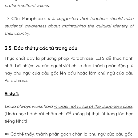
nation’s cultural values.
=> Câu Paraphrase:
It is suggested that teachers should raise
students’ awareness about maintaining the cultural identity of
their country.
3.5. Đảo thứ tự các từ trong câu
Thực chất đây là phương pháp Paraphrase IELTS dễ thực hành
nhất bởi nhiệm vụ của người viết chỉ là đưa thành phần động từ
hay phụ ngữ của câu gốc lên đầu hoặc làm chủ ngữ của câu
Paraphrase.
Ví dụ 1:
Linda always works hard
in order not to fail at the Japanese class
.
(Linda học hành rất chăm chỉ để không bị thụt lùi trong lớp học
tiếng Nhật)
=> Có thể thấy, thành phần gạch chân là phụ ngữ của câu gốc.