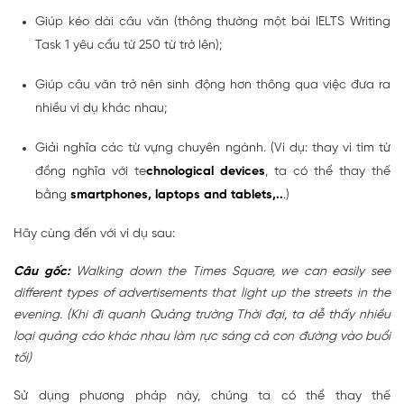
Giúp kéo dài câu văn (thông thường một bài IELTS Writing
Task 1 yêu cầu từ 250 từ trở lên);
Giúp câu văn trở nên sinh động hơn thông qua việc đưa ra
nhiều ví dụ khác nhau;
Giải nghĩa các từ vựng chuyên ngành. (Ví dụ: thay vì tìm từ
đồng nghĩa với te
chnological devices
, ta có thể thay thế
bằng
smartphones, laptops and tablets,..
.)
Hãy cùng đến với ví dụ sau:
Câu gốc:
Walking down the Times Square, we can easily see
different types of advertisements that light up the streets in the
evening. (Khi đi quanh Quảng trường Thời đại, ta dễ thấy nhiều
loại quảng cáo khác nhau làm rực sáng cả con đường vào buổi
tối)
Sử dụng phương pháp này, chúng ta có thể thay thế