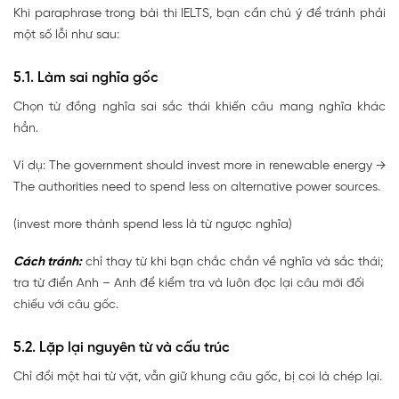
Khi paraphrase trong bài thi IELTS, bạn cần chú ý để tránh phải
một số lỗi như sau:
5.1. Làm sai nghĩa gốc
Chọn từ đồng nghĩa sai sắc thái khiến câu mang nghĩa khác
hẳn.
Ví dụ:
The government should invest more in renewable energy →
The authorities need to spend less on alternative power sources.
(
invest more
thành
spend less
là từ ngược nghĩa)
Cách tránh:
chỉ thay từ khi bạn chắc chắn về nghĩa và sắc thái;
tra từ điển Anh – Anh để kiểm tra và luôn đọc lại câu mới đối
chiếu với câu gốc.
5.2. Lặp lại nguyên từ và cấu trúc
Chỉ đổi một hai từ vặt, vẫn giữ khung câu gốc, bị coi là chép lại.