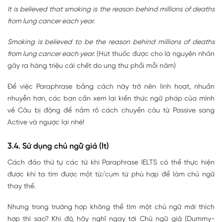
It is believed that smoking is the reason behind millions of deaths
from lung cancer each year.
Smoking is believed to be the reason behind millions of deaths
from lung cancer each year.
(Hút thuốc được cho là nguyên nhân
gây ra hàng triệu cái chết do ung thư phổi mỗi năm)
Để việc Paraphrase bằng cách này trở nên linh hoạt, nhuần
nhuyễn hơn, các bạn cần xem lại kiến thức ngữ pháp của mình
về Câu bị động để nắm rõ cách chuyển câu từ Passive sang
Active và ngược lại nhé!
3.4. Sử dụng chủ ngữ giả (It)
Cách đảo thứ tự các từ khi Paraphrase IELTS có thể thực hiện
được khi ta tìm được một từ/cụm từ phù hợp để làm chủ ngữ
thay thế.
Nhưng trong trường hợp không thể tìm một chủ ngữ mới thích
hợp thì sao? Khi đó, hãy nghĩ ngay tới Chủ ngữ giả (Dummy-