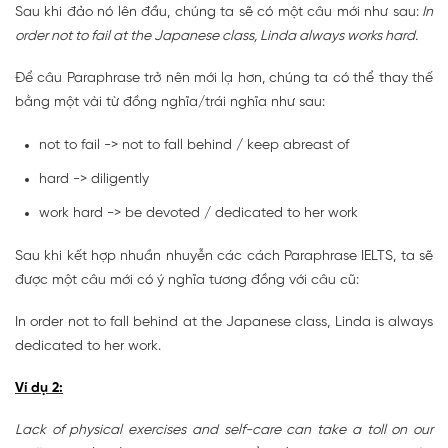
Sau khi đảo nó lên đầu, chúng ta sẽ có một câu mới như sau:
In
order not to fail at the Japanese class, Linda always works hard.
Để câu Paraphrase trở nên mới lạ hơn, chúng ta có thể thay thế
bằng một vài từ đồng nghĩa/trái nghĩa như sau:
not to fail -> not to fall behind / keep abreast of
hard -> diligently
work hard -> be devoted / dedicated to her work
Sau khi kết hợp nhuần nhuyễn các cách Paraphrase IELTS, ta sẽ
được một câu mới có ý nghĩa tương đồng với câu cũ:
In order not to fall behind at the Japanese class, Linda is always
dedicated to her work.
Ví dụ 2:
Lack of physical exercises and self-care can take a toll on our