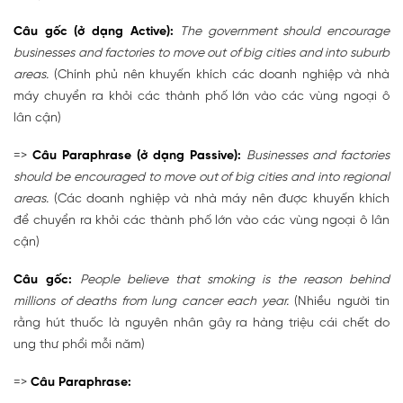
Câu gốc (ở dạng Active):
The government should encourage
businesses and factories to move out of big cities and into suburb
areas.
(Chính phủ nên khuyến khích các doanh nghiệp và nhà
máy chuyển ra khỏi các thành phố lớn vào các vùng ngoại ô
lân cận)
=>
Câu Paraphrase (ở dạng Passive):
Businesses and factories
should be encouraged to move out of big cities and into regional
areas.
(Các doanh nghiệp và nhà máy nên được khuyến khích
để chuyển ra khỏi các thành phố lớn vào các vùng ngoại ô lân
cận)
Câu gốc:
People believe that smoking is the reason behind
millions of deaths from lung cancer each year.
(Nhiều người tin
rằng hút thuốc là nguyên nhân gây ra hàng triệu cái chết do
ung thư phổi mỗi năm)
=>
Câu Paraphrase: