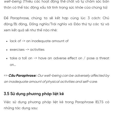
well-being.
(Thiếu các hoạt động thể chất và tự chăm sóc bản
thân có thể tác động xấu tới tình trạng sức khỏe của chúng ta)
Để Paraphrase, chúng ta sẽ kết hợp cùng lúc 3 cách: Chủ
động/Bị động, Đồng nghĩa/Trái nghĩa và Đảo thứ tự các từ và
xem kết quả sẽ như thế nào nhé:
lack of -> an inadequate amount of
exercises -> activities
take a toll on -> have an adverse effect on / pose a threat
on…
=>
Câu Paraphrase:
Our well-being can be adversely affected by
an inadequate amount of physical activities and self-care.
3.5 Sử dụng phương pháp liệt kê
Việc sử dụng phương pháp liệt kê trong Paraphrase IELTS có
những tác dụng sau: