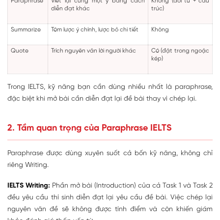
Paraphrase
Viết lại cùng một ý bằng cách
Không (đổi từ + cấu
diễn đạt khác
trúc)
Summarize
Tóm lược ý chính, lược bỏ chi tiết
Không
Quote
Trích nguyên văn lời người khác
Có (đặt trong ngoặc
kép)
Trong IELTS, kỹ năng bạn cần dùng nhiều nhất là
paraphrase
,
đặc biệt khi mở bài cần diễn đạt lại đề bài thay vì chép lại.
2. Tầm quan trọng của Paraphrase IELTS
Paraphrase được dùng xuyên suốt cả bốn kỹ năng, không chỉ
riêng Writing.
IELTS Writing:
Phần mở bài (Introduction) của cả Task 1 và Task 2
đều yêu cầu thí sinh diễn đạt lại yêu cầu đề bài. Việc chép lại
nguyên văn đề sẽ không được tính điểm và còn khiến giám