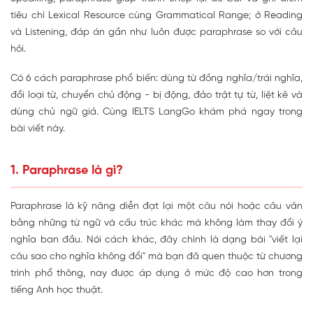
tiêu chí Lexical Resource cùng Grammatical Range; ở Reading
và Listening, đáp án gần như luôn được paraphrase so với câu
hỏi.
Có 6 cách paraphrase phổ biến: dùng từ đồng nghĩa/trái nghĩa,
đổi loại từ, chuyển chủ động - bị động, đảo trật tự từ, liệt kê và
dùng chủ ngữ giả. Cùng IELTS LangGo khám phá ngay trong
bài viết này.
1. Paraphrase là gì?
Paraphrase là kỹ năng diễn đạt lại một câu nói hoặc câu văn
bằng những từ ngữ và cấu trúc khác mà không làm thay đổi ý
nghĩa ban đầu. Nói cách khác, đây chính là dạng bài "viết lại
câu sao cho nghĩa không đổi" mà bạn đã quen thuộc từ chương
trình phổ thông, nay được áp dụng ở mức độ cao hơn trong
tiếng Anh học thuật.