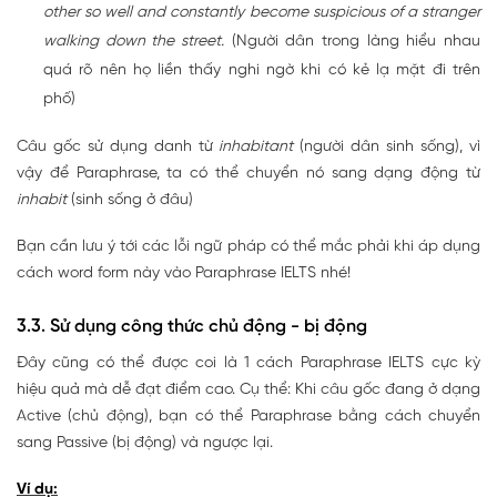
other so well and constantly become suspicious of a stranger
walking down the street.
(Người dân trong làng hiểu nhau
quá rõ nên họ liền thấy nghi ngờ khi có kẻ lạ mặt đi trên
phố)
Câu gốc sử dụng danh từ
inhabitant
(người dân sinh sống), vì
vậy để Paraphrase, ta có thể chuyển nó sang dạng động từ
inhabit
(sinh sống ở đâu)
Bạn cần lưu ý tới các lỗi ngữ pháp có thể mắc phải khi áp dụng
cách word form này vào Paraphrase IELTS nhé!
3.3. Sử dụng công thức chủ động - bị động
Đây cũng có thể được coi là 1 cách Paraphrase IELTS cực kỳ
hiệu quả mà dễ đạt điểm cao. Cụ thể: Khi câu gốc đang ở dạng
Active (chủ động), bạn có thể Paraphrase bằng cách chuyển
sang Passive (bị động) và ngược lại.
Ví dụ: