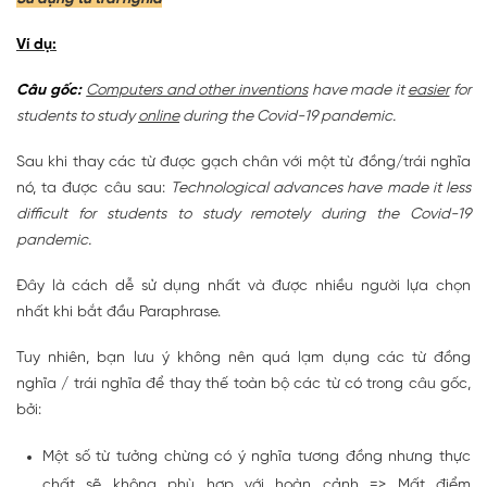
Ví dụ:
Câu gốc:
Computers and other inventions
have made it
easier
for
students to study
online
during the Covid-19 pandemic.
Sau khi thay các từ được gạch chân với một từ đồng/trái nghĩa
nó, ta được câu sau:
Technological advances have made it less
difficult for students to study remotely during the Covid-19
pandemic.
Đây là cách dễ sử dụng nhất và được nhiều người lựa chọn
nhất khi bắt đầu Paraphrase.
Tuy nhiên, bạn lưu ý không nên quá lạm dụng các từ đồng
nghĩa / trái nghĩa để thay thế toàn bộ các từ có trong câu gốc,
bởi:
Một số từ tưởng chừng có ý nghĩa tương đồng nhưng thực
chất sẽ không phù hợp với hoàn cảnh => Mất điểm