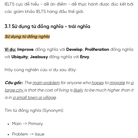
IELTS cực dễ hiểu - dễ ăn điểm - dễ thực hành được đúc kết bởi
các giám khảo IELTS hàng đầu thế giới.
3.1 Sử dụng từ đồng nghĩa - trái nghĩa
Sử dụng từ đồng nghĩa
Ví dụ:
Improve
đồng nghĩa với
Develop
;
Proliferation
đồng nghĩa
với
Ubiquity
;
Jealousy
đồng nghĩa với
Envy
.
Hãy cùng nghiên cứu ví dụ sau đây:
Câu gốc:
The
main problem
for anyone who
hopes
to
migrate
to
a
large city
is that the cost of living is
likely
to be much higher than it
is in
a small town or village
.
Tìm từ đồng nghĩa (Synonym):
Main -> Primary
Problem -> Issue