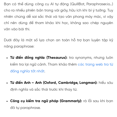
Bạn có thể dùng công cụ AI tự động
(QuillBot, Paraphraser.io…)
cho ra nhiều phiên bản trong vài giây, hữu ích khi bí ý tưởng. Tuy
nhiên chúng dễ sai sắc thái và tạo văn phong máy móc, vì vậy
chỉ nên dùng để tham khảo khi học
, không sao chép nguyên
văn vào bài thi.
Dưới đây là một số lựa chọn an toàn hỗ trợ bạn luyện tập kỹ
năng paraphrase:
Từ điển đồng nghĩa (Thesaurus):
tra synonyms, nhưng luôn
kiểm tra lại ngữ cảnh. Tham khảo thêm
các trang web tra từ
đồng nghĩa tốt nhất
.
Từ điển Anh – Anh
(Oxford, Cambridge, Longman):
hiểu sâu
định nghĩa và sắc thái trước khi thay từ.
Công cụ kiểm tra ngữ pháp
(Grammarly):
rà lỗi sau khi bạn
đã tự paraphrase.