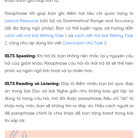
khảo đánh giá thấp vốn từ.
Paraphrase tốt giúp bạn ghi điểm hai tiêu chí quan trọng là
Lexical Resource
(vốn từ) và Grammatical Range and Accuracy
(độ đa dạng ngữ pháp). Bạn có thể luyện ngay với hướng dẫn
cách viết mở bài Writing Task 1
và
cách viết mở bài Writing Task
2
, cũng như áp dụng khi viết
Conclusion cho Task 2
.
IELTS Speaking:
Khi trả lời, bạn không nên nhắc lại y nguyên câu
hỏi của giám khảo. Paraphrase câu hỏi rồi mới trả lời sẽ thể hiện
phản xạ ngôn ngữ linh hoạt và tự nhiên hơn.
IELTS Reading và Listening:
Đây là điểm nhiều bạn bỏ qua: đáp
án trong bài Đọc và bài Nghe gần như
không bao giờ
lặp lại
đúng từ trong câu hỏi, mà đã được paraphrase. Nếu chỉ "dò" từ
khóa máy móc, bạn sẽ không tìm ra đáp án. Hiểu cách người ra
đề paraphrase chính là chìa khóa để bạn tăng band trong bài
thi sắp tới.