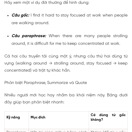
Hãy xem một ví dụ đời thường để hình dung:
Câu gốc:
I find it hard to stay focused at work when people
are walking around.
Câu paraphrase:
When there are many people strolling
around, it is difficult for me to keep concentrated at work.
Cả hai câu truyền tải cùng một ý, nhưng câu thứ hai dùng từ
vựng (
walking around → strolling around
,
stay focused → keep
concentrated
) và trật tự khác hẳn.
Phân biệt Paraphrase, Summarize và Quote
Nhiều người mới học hay nhầm ba khái niệm này. Bảng dưới
đây giúp bạn phân biệt nhanh:
Có dùng từ gốc
Kỹ năng
Mục đích
không?