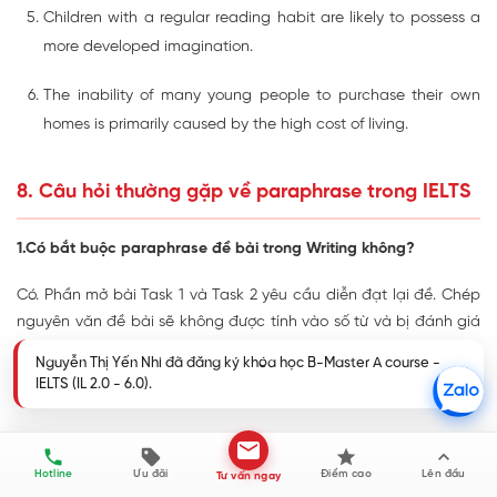
Children with a regular reading habit are likely to possess a
more developed imagination.
The inability of many young people to purchase their own
homes is primarily caused by the high cost of living.
8. Câu hỏi thường gặp về paraphrase trong IELTS
1.Có bắt buộc paraphrase đề bài trong Writing không?
Có. Phần mở bài Task 1 và Task 2 yêu cầu diễn đạt lại đề. Chép
nguyên văn đề bài sẽ không được tính vào số từ và bị đánh giá
thấp tiêu chí từ vựng.
Nguyễn Thị Yến Nhi đã đăng ký khóa học B-Master A course -
IELTS (IL 2.0 - 6.0).
2. Paraphrase có cần cho Reading và Listening không?
Rất cần. Đáp án trong Reading và Listening thường được
paraphrase so với câu hỏi, nên nhận diện được cách diễn đạt
Hotline
Ưu đãi
Điểm cao
Lên đầu
Tư vấn ngay
lại sẽ giúp bạn tìm đáp án nhanh và chính xác hơn.