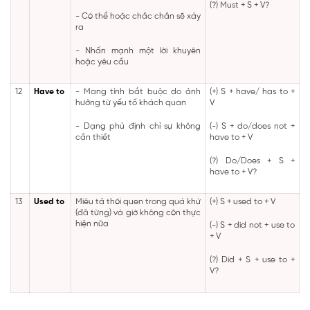
(?) Must + S + V?
- Có thể hoặc chắc chắn sẽ xảy
ra
- Nhấn mạnh một lời khuyên
hoặc yêu cầu
12
Have to
- Mang tính bắt buộc do ảnh
(+) S + have/ has to +
hưởng từ yếu tố khách quan
V
- Dạng phủ định chỉ sự không
(-) S + do/does not +
cần thiết
have to + V
(?) Do/Does + S +
have to + V?
13
Used to
Miêu tả thói quen trong quá khứ
(+) S + used to + V
(đã từng) và giờ không còn thực
hiện nữa
(-) S + did not + use to
+ V
(?) Did + S + use to +
V?