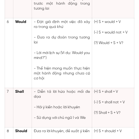
trước một hành động trong
tương lai
6
Would
- Đặt giả định một việc đã xảy
(+) S + would + V
ra trong quá khứ
(-) S + would not + V
- Đưa ra dự đoán trong tương
lai
(?) Would + S + V?
- Lời mời lịch sự (Ví dụ: Would you
mind?”)
- Thể hiện mong muốn thực hiện
một hành động nhưng chưa có
cơ hội
7
Shall
- Diễn tả lời hứa hoặc mối đe
(+) S + shall + V
dọa
(-) S + shall not + V
- Hỏi ý kiến hoặc lời khuyên
(?) Shall + S + V?
- Sử dụng với chủ ngữ I và We
8
Should
Đưa ra lời khuyên, đề xuất ý kiến
(+) S + should + V