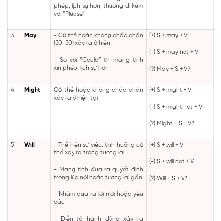
phép, lịch sự hơn, thường đi kèm
với “Please”
3
May
- Có thể hoặc không chắc chắn
(+) S + may + V
(50-50) xảy ra ở hiện
(-) S + may not + V
- So với “Could” thì mang tính
xin phép, lịch sự hơn
(?) May + S + V?
4
Might
Có thể hoặc không chắc chắn
(+) S + might + V
xảy ra ở hiện tại
(-) S + might not + V
(?) Might + S + V?
5
Will
- Thể hiện sự việc, tình huống có
(+) S + will + V
thể xảy ra trong tương lai
(-) S + will not + V
- Mang tính đưa ra quyết định
trong lúc nói hoặc tương lai gần
(?) Will + S + V?
- Nhằm đưa ra lời mời hoặc yêu
cầu
- Diễn tả hành động xảy ra