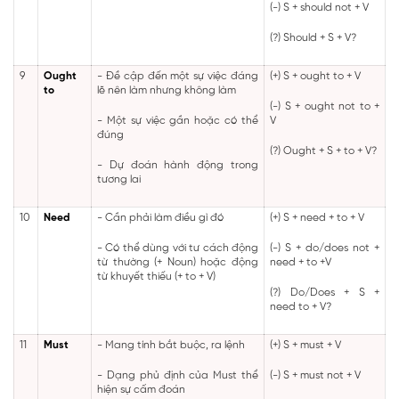
(-) S + should not + V
(?) Should + S + V?
9
Ought
- Đề cập đến một sự việc đáng
(+) S + ought to + V
to
lẽ nên làm nhưng không làm
(-) S + ought not to +
- Một sự việc gần hoặc có thể
V
đúng
(?) Ought + S + to + V?
- Dự đoán hành động trong
tương lai
10
Need
- Cần phải làm điều gì đó
(+) S + need + to + V
- Có thể dùng với tư cách động
(-) S + do/does not +
từ thường (+ Noun) hoặc động
need + to +V
từ khuyết thiếu (+ to + V)
(?) Do/Does + S +
need to + V?
11
Must
- Mang tính bắt buộc, ra lệnh
(+) S + must + V
- Dạng phủ định của Must thể
(-) S + must not + V
hiện sự cấm đoán