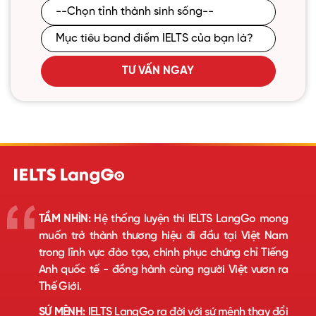
TƯ VẤN NGAY
TẦM NHÌN:
Hệ thống luyện thi IELTS LangGo mong
muốn trở thành thương hiệu đi đầu tại Việt Nam
trong lĩnh vực đào tạo, chinh phục chứng chỉ Tiếng
Anh quốc tế - đồng hành cùng người Việt vươn ra
Thế Giới.
SỨ MỆNH:
IELTS LangGo ra đời với sứ mệnh thay đổi