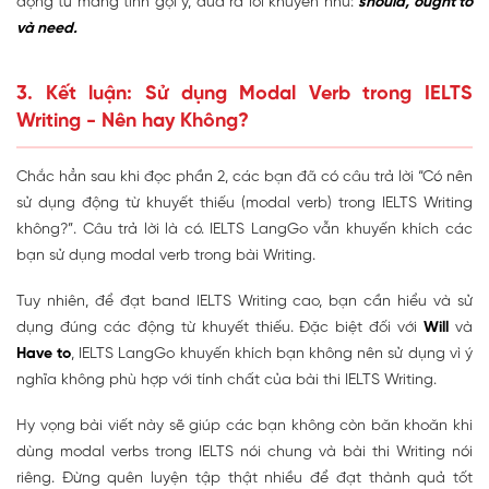
động từ mang tính gợi ý, đưa ra lời khuyên như:
should, ought to
và need.
3. Kết luận: Sử dụng Modal Verb trong IELTS
Writing - Nên hay Không?
Chắc hẳn sau khi đọc phần 2, các bạn đã có câu trả lời “Có nên
sử dụng động từ khuyết thiếu (modal verb) trong IELTS Writing
không?”. Câu trả lời là có. IELTS LangGo vẫn khuyến khích các
bạn sử dụng modal verb trong bài Writing.
Tuy nhiên, để đạt band IELTS Writing cao, bạn cần hiểu và sử
dụng đúng các động từ khuyết thiếu. Đặc biệt đối với
Will
và
Have to
, IELTS LangGo khuyến khích bạn không nên sử dụng vì ý
nghĩa không phù hợp với tính chất của bài thi IELTS Writing.
Hy vọng bài viết này sẽ giúp các bạn không còn băn khoăn khi
dùng modal verbs trong IELTS nói chung và bài thi Writing nói
riêng. Đừng quên luyện tập thật nhiều để đạt thành quả tốt