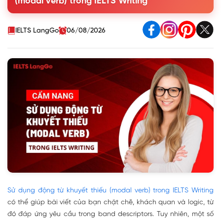
(modal verb) trong IELTS Writing
1.2. Một số động từ khuyết thiếu thường gặp
2. Cách sử dụng động từ khuyết thiếu (Modal Verb) trong
IELTS Writing
IELTS LangGo
06/08/2026
3. Kết luận: Sử dụng Modal Verb trong IELTS Writing - Nên
hay Không?
Sử dụng động từ khuyết thiếu (modal verb) trong IELTS Writing
có thể giúp bài viết của bạn chặt chẽ, khách quan và logic, từ
đó đáp ứng yêu cầu trong band descriptors. Tuy nhiên, một số