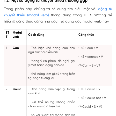
1.2. Một số động từ khuyết thiếu thường gặp
Trong phần này, chúng ta sẽ cùng tìm hiểu một vài
động từ
khuyết thiếu (modal verb)
thông dụng trong IELTS Writing để
hiểu rõ công thức cũng như cách sử dụng các modal verb này.
ST
Modal
Cách dùng
Công thức
T
verb
1
Can
- Thể hiện khả năng của chủ
(+) S + can + V
ngữ tại thời điểm nói
(-) S + cannot + V
- Mang ý xin phép, đề nghị, gợi
ý một hành động nào đó
(?) Can + S + V?
- Khả năng làm gì đó trong hiện
tại hoặc tương lai
2
Could
- Khả năng làm việc gì trong
(+) S + could + V
quá khứ
(-) S + could not + V
- Có thể nhưng không chắc
chắn xảy ra ở hiện tại
(?) Could + S + V?
- So với “Can” thì mang tính xin