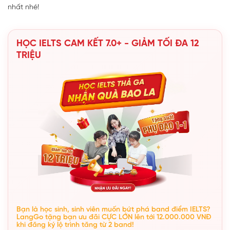
nhất nhé!
HỌC IELTS CAM KẾT 7.0+ - GIẢM TỐI ĐA 12
TRIỆU
Bạn là học sinh, sinh viên muốn bứt phá band điểm IELTS?
LangGo tặng bạn ưu đãi CỰC LỚN lên tới 12.000.000 VNĐ
khi đăng ký lộ trình tăng từ 2 band!