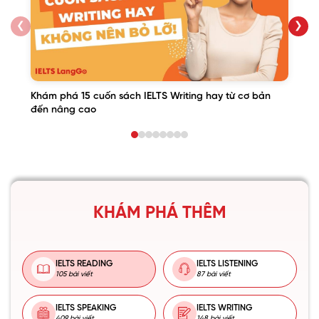
❮
❯
Khám phá 15 cuốn sách IELTS Writing hay từ cơ bản
đến nâng cao
KHÁM PHÁ THÊM
IELTS READING
IELTS LISTENING
105 bài viết
87 bài viết
IELTS SPEAKING
IELTS WRITING
409 bài viết
148 bài viết