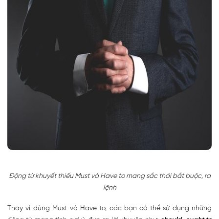
Động từ khuyết thiếu Must và Have to mang sắc thái bắt buộc, ra
lệnh
Thay vì dùng Must và Have to, các bạn có thể sử dụng những