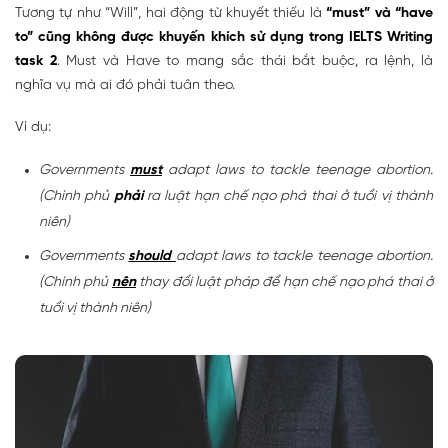
Tương tự như “Will”, hai động từ khuyết thiếu là
“must” và “have
to” cũng không được khuyến khích sử dụng trong IELTS Writing
task 2
. Must và Have to mang sắc thái bắt buộc, ra lệnh, là
nghĩa vụ mà ai đó phải tuân theo.
Ví dụ:
Governments
must
adapt laws to tackle teenage abortion.
(Chính phủ
phải
ra luật hạn chế nạo phá thai ở tuổi vị thành
niên)
Governments
should
adapt laws to tackle teenage abortion.
(Chính phủ
nên
thay đổi luật pháp để hạn chế nạo phá thai ở
tuổi vị thành niên)