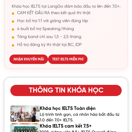
Khóa học IELTS tại LangGo đảm bảo đầu ra lên đến 7.0+:
CAM KẾT ĐẦU RA theo kết quả thi thật
Học bổ trợ 1:1 với giảng viên đứng lớp
4 buổi bổ trợ Speaking/tháng
Tăng band chỉ sau 1,5 - 2,5 tháng
Hỗ trợ đăng ký thi thật tại BC, IDP
NHẬN KHUYẾN MÃI
TEST IELTS MIỄN PHÍ
THÔNG TIN KHÓA HỌC
Khóa học IELTS Toàn diện
Lộ trình tinh gọn, cá nhân hóa bắt đầu từ
1.0 đến 7.0+ IELTS.
Khóa IELTS cam kết 7.5+