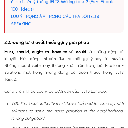
6 bí kíp lên ý tưởng IELTS Writing task 2 (Free Ebook
100+ Ideas)
LƯU Ý TRỌNG ÂM TRONG CÂU TRẢ LỜI IELTS
SPEAKING
2.2. Động từ khuyết thiếu gợi ý giải pháp
Must, should, ought to, have to
và
could
là những động từ
khuyết thiếu dùng khi cần đưa ra một gợi ý hay lời khuyên.
Những modal verbs này thường xuất hiện trong bài Problem -
Solutions, một trong những dạng bài quen thuộc trong IELTS
Task 2.
Cùng tham khảo các ví dụ dưới đây của IELTS LangGo:
VD1: The local authority must/have to/need to come up with
solutions to solve the noise pollution in the neighborhood.
(strong obligation)