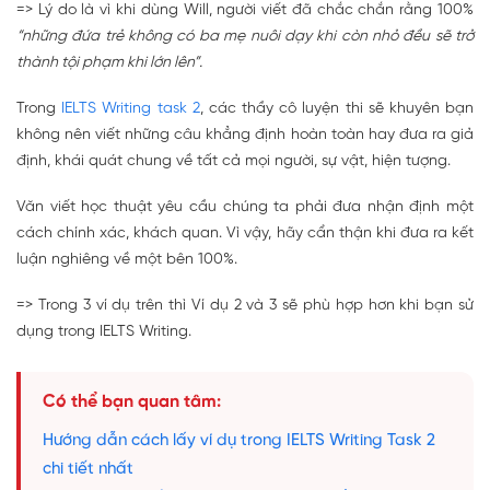
=> Lý do là vì khi dùng Will, người viết đã chắc chắn rằng 100%
“những đứa trẻ không có ba mẹ nuôi dạy khi còn nhỏ đều sẽ trở
thành tội phạm khi lớn lên”.
Trong
IELTS Writing task 2
, các thầy cô luyện thi sẽ khuyên bạn
không nên viết những câu khẳng định hoàn toàn hay đưa ra giả
định, khái quát chung về tất cả mọi người, sự vật, hiện tượng.
Văn viết học thuật yêu cầu chúng ta phải đưa nhận định một
cách chính xác, khách quan. Vì vậy, hãy cẩn thận khi đưa ra kết
luận nghiêng về một bên 100%.
=> Trong 3 ví dụ trên thì Ví dụ 2 và 3 sẽ phù hợp hơn khi bạn sử
dụng trong IELTS Writing.
Có thể bạn quan tâm:
Hướng dẫn cách lấy ví dụ trong IELTS Writing Task 2
chi tiết nhất