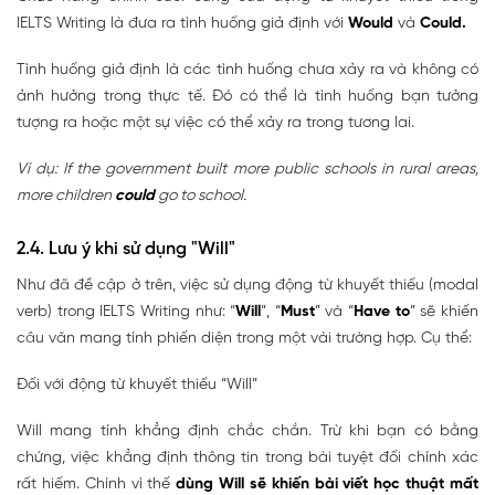
IELTS Writing là đưa ra tình huống giả định với
Would
và
Could.
Tình huống giả định là các tình huống chưa xảy ra và không có
ảnh hưởng trong thực tế. Đó có thể là tình huống bạn tưởng
tượng ra hoặc một sự việc có thể xảy ra trong tương lai.
Ví dụ: If the government built more public schools in rural areas,
more children
could
go to school.
2.4. Lưu ý khi sử dụng "Will"
Như đã đề cập ở trên, việc sử dụng động từ khuyết thiếu (modal
verb) trong IELTS Writing như: “
Will
”, “
Must
” và “
Have to
” sẽ khiến
câu văn mang tính phiến diện trong một vài trường hợp. Cụ thể:
Đối với động từ khuyết thiếu “Will”
Will mang tính khẳng định chắc chắn. Trừ khi bạn có bằng
chứng, việc khẳng định thông tin trong bài tuyệt đối chính xác
rất hiếm. Chính vì thế
dùng Will sẽ khiến bài viết học thuật mất