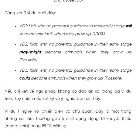
chắn, tuyệt đối
Cùng xét 3 ví dụ dưới đây:
VD1: Kids with no parental guidance in their early stage
will
become criminals when they grow up. (100%)
VD2: Kids with no parental guidance in their early stage
may/might
become criminals when they grow up
(Possible)
VD3: Kids with no parental guidance in their early stage
could
become criminals when they grow up. (Possible)
Nếu chỉ xét về ngữ pháp, không có đáp án sai trong ba ví dụ
trên. Tuy nhiên nếu xét kỹ về ý nghĩa bạn sẽ thấy:
Ví dụ 1 nghe hơi phiến diện và chủ quan. Đây là một trong
những sai lầm thường gặp khi sử dụng động từ khuyết thiếu
(modal verb) trong IELTS Writing.