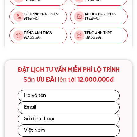
LỘ TRÌNH HỌC IELTS
TÀI LIỆU HỌC IELTS
65 bài viết
88 bài viết
TIẾNG ANH THCS
TIẾNG ANH THPT
663 bài viết
428 bài viết
ĐẶT LỊCH TƯ VẤN MIỄN PHÍ LỘ TRÌNH
Săn
ƯU ĐÃI
lên tới
12.000.000đ