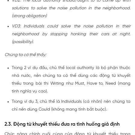
VD2: The local authority should/ought to to come up with
solutions to solve the noise pollution in the neighborhood.
(strong obligation)
VD3: Individuals could solve the noise pollution in their
neighborhood by stopping honking their cars at night.
(possibility).
Chúng ta có thể thấy:
Trong 2 ví dụ đầu, chủ thể local authority là bộ phận thuộc
nhà nước, nên chúng ta có thể dùng các động từ khuyết
thiếu trong bài thi Writing như Must, Have to, Need (mang
tính nghĩa vụ cao).
Trong ví dụ 3, chủ thể là Individuals (cá nhân) nên chúng ta
chỉ nên dùng Could (không mang tính bắt buộc).
2.3. Động từ khuyết thiếu đưa ra tình huống giả định
Chức năng chính cuối cùng của động từ khuyết thiếu trong