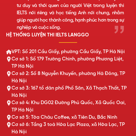
tư duy và thói quen của người Việt trong luyện thi
IELTS nói riêng và học tiếng Anh nói chung, nhằm
giúp người học thành công, hạnh phúc hơn trong sự
nghiệp và cuộc sống.
HỆ THỐNG LUYỆN THI IELTS LANGGO
VPT: Số 201 Cầu Giấy, phường Cầu Giấy, TP Hà Nội
Cơ sở 1: Số 179 Trường Chinh, phường Phương Liệt,
TP Hà Nội
Cơ sở 2: Số 8 Nguyễn Khuyến, phường Hà Đông, TP
Hà Nội
Cơ sở 3: 167 tổ dân phố Phố Săn, Xã Thạch Thất, TP
Hà Nội
Cơ sở 4: Khu DG02 Đường Phủ Quốc, Xã Quốc Oai,
TP Hà Nội
Cơ sở 5: Tòa Châu Coffee, xã Tiên Du, Bắc Ninh
Cơ sở 6: Tầng 3 toà Hòa Lạc Plaza, xã Hòa Lạc, TP
Hà Nội