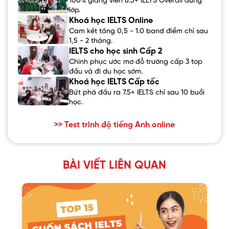
100% giảng viên 8.5+ IELTS Overall đứng
lớp.
Khoá học IELTS Online
Cam kết tăng 0,5 - 1.0 band điểm chỉ sau
1,5 - 2 tháng.
IELTS cho học sinh Cấp 2
Chinh phục ước mơ đỗ trường cấp 3 top
đầu và đi du học sớm.
Khoá học IELTS Cấp tốc
Bứt phá đầu ra 7.5+ IELTS chỉ sau 10 buổi
học.
>> Test trình độ tiếng Anh online
BÀI VIẾT LIÊN QUAN