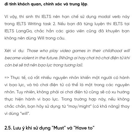
đi tính khách quan, chính xác và trung lập
.
Vì vậy, thí sinh thi IELTS nên hạn chế sử dụng modal verb này
trong IELTS Writing task 2. Nếu bạn đã từng luyện thi IELTS tại
IELTS LangGo, chắc hẳn các giáo viên cũng đã khuyên bạn
không nên dùng Will trong câu.
Xét ví dụ:
Those who play video games in their childhood will
become violent in the future. (Những ai hay chơi trò chơi điện tử khi
còn bé sẽ trở nên bạo lực trong tương lai).
=> Thực tế, có rất nhiều nguyên nhân khiến một người có hành
vi bạo lực, và trò chơi điện tử có thể là một trong các nguyên
nhân. Tuy nhiên, không phải ai chơi điện tử cũng sẽ có xu hướng
thực hiện hành vi bạo lực. Trong trường hợp này, nếu không
chắc chắn, bạn hãy sử dụng từ “may/might” (có khả năng) thay
vì dùng “will”.
2.5. Lưu ý khi sử dụng "Must" và "Have to"