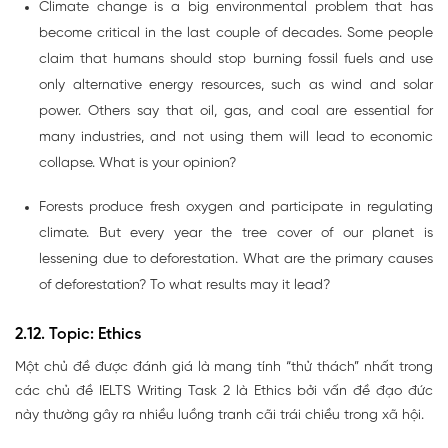
Climate change is a big environmental problem that has
become critical in the last couple of decades. Some people
claim that humans should stop burning fossil fuels and use
only alternative energy resources, such as wind and solar
power. Others say that oil, gas, and coal are essential for
many industries, and not using them will lead to economic
collapse. What is your opinion?
Forests produce fresh oxygen and participate in regulating
climate. But every year the tree cover of our planet is
lessening due to deforestation. What are the primary causes
of deforestation? To what results may it lead?
2.12. Topic: Ethics
Một chủ đề được đánh giá là mang tính “thử thách” nhất trong
các chủ đề IELTS Writing Task 2 là Ethics bởi vấn đề đạo đức
này thường gây ra nhiều luồng tranh cãi trái chiều trong xã hội.