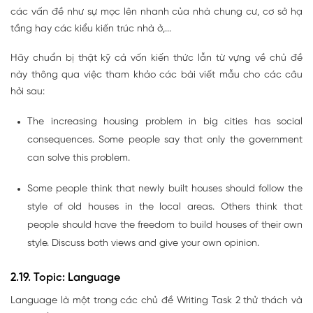
các vấn đề như sự mọc lên nhanh của nhà chung cư, cơ sở hạ
tầng hay các kiểu kiến trúc nhà ở,...
Hãy chuẩn bị thật kỹ cả vốn kiến thức lẫn từ vựng về chủ đề
này thông qua việc tham khảo các bài viết mẫu cho các câu
hỏi sau:
The increasing housing problem in big cities has social
consequences. Some people say that only the government
can solve this problem.
Some people think that newly built houses should follow the
style of old houses in the local areas. Others think that
people should have the freedom to build houses of their own
style. Discuss both views and give your own opinion.
2.19. Topic: Language
Language là một trong các chủ đề Writing Task 2 thử thách và