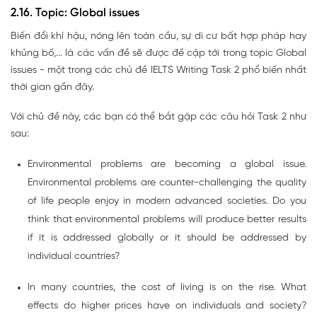
2.16. Topic: Global issues
Biến đổi khí hậu, nóng lên toàn cầu, sự di cư bất hợp pháp hay
khủng bố,... là các vấn đề sẽ được đề cập tới trong topic Global
issues - một trong các chủ đề IELTS Writing Task 2 phổ biến nhất
thời gian gần đây.
Với chủ đề này, các bạn có thể bắt gặp các câu hỏi Task 2 như
sau:
Environmental problems are becoming a global issue.
Environmental problems are counter-challenging the quality
of life people enjoy in modern advanced societies. Do you
think that environmental problems will produce better results
if it is addressed globally or it should be addressed by
individual countries?
In many countries, the cost of living is on the rise. What
effects do higher prices have on individuals and society?