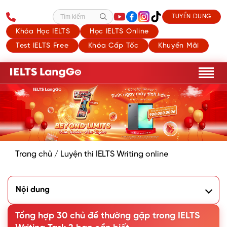
TUYỂN DỤNG
Tìm kiếm
Khóa Học IELTS
Học IELTS Online
Test IELTS Free
Khóa Cấp Tốc
Khuyến Mãi
Trang chủ
/
Luyện thi IELTS Writing online
Nội dung
1. Tổng quan về IELTS Writing Task 2
2. 30 chủ đề thường gặp trong IELTS Writing Task 2
Tổng hợp 30 chủ đề thường gặp trong IELTS
3. Tham khảo một số sample IELTS Writing Task 2 hay