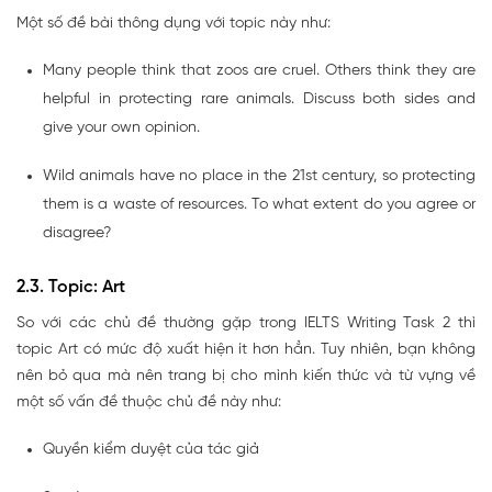
Một số đề bài thông dụng với topic này như:
Many people think that zoos are cruel. Others think they are
helpful in protecting rare animals. Discuss both sides and
give your own opinion.
Wild animals have no place in the 21st century, so protecting
them is a waste of resources. To what extent do you agree or
disagree?
2.3. Topic: Art
So với các chủ đề thường gặp trong IELTS Writing Task 2 thì
topic Art có mức độ xuất hiện ít hơn hẳn. Tuy nhiên, bạn không
nên bỏ qua mà nên trang bị cho mình kiến thức và từ vựng về
một số vấn đề thuộc chủ đề này như:
Quyền kiểm duyệt của tác giả