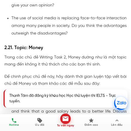
give your own opinion?
The use of social media is replacing face-to-face interaction
among many people in society. Do you think the advantages
outweigh the disadvantages?
2.21. Topic: Money
Trong các chủ đề Writing Task 2, Money dường như là một topic
mang đến không ít thử thách cho các bạn thí sinh.
Để chinh phục chủ đề này, hãy dành thời gian luyện tập viết bài
chủ đề Money và tham khảo các đề mẫu sau đây:
Some people argue that it is more important to have an
Thanh Tâm đã đăng ký khóa học Học thử luyện thi IELTS - Trực
enjoyable job than to earn a lot of money. Others disagree
tuyến.
and think that a good salary leads to a better life. Discuss
both these views and give your own opinion.
Hotline
Ưu đãi
Điểm cao
Lên đầu
Tư vấn ngay