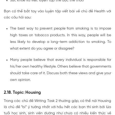
Sức khỏe và việc luyện tập thể dục thể thao
Bạn có thể bắt tay vào luyện tập viết bài về chủ đề Health với
các câu hỏi sau:
The best way to prevent people from smoking is to impose
high taxes on tobacco products. In this way, people will be
less likely to develop a long-term addiction to smoking. To
what extent do you agree or disagree?
Many people believe that every individual is responsible for
his/her own healthy lifestyle. Others believe that governments
should take care of it. Discuss both these views and give your
own opinion.
2.18. Topic: Housing
Trong các chủ đề Writing Task 2 thường gặp, có thể nói Housing
là chủ đề “bí” ý tưởng nhất với hầu hết các bạn thí sinh bởi lứa
tuổi học sinh, sinh viên dường như chưa có nhiều kiến thức về