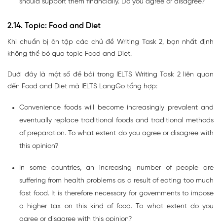
should support them financially. Do you agree or disagree?
2.14. Topic: Food and Diet
Khi chuẩn bị ôn tập các chủ đề Writing Task 2, bạn nhất định
không thể bỏ qua topic Food and Diet.
Dưới đây là một số đề bài trong IELTS Writing Task 2 liên quan
đến Food and Diet mà IELTS LangGo tổng hợp:
Convenience foods will become increasingly prevalent and
eventually replace traditional foods and traditional methods
of preparation. To what extent do you agree or disagree with
this opinion?
In some countries, an increasing number of people are
suffering from health problems as a result of eating too much
fast food. It is therefore necessary for governments to impose
a higher tax on this kind of food. To what extent do you
agree or disagree with this opinion?