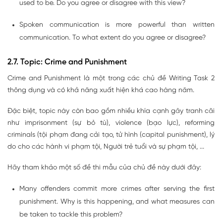
used to be. Do you agree or disagree with this view?
Spoken communication is more powerful than written
communication. To what extent do you agree or disagree?
2.7. Topic: Crime and Punishment
Crime and Punishment là một trong các chủ đề Writing Task 2
thông dụng và có khả năng xuất hiện khá cao hàng năm.
Đặc biệt, topic này còn bao gồm nhiều khía cạnh gây tranh cãi
như imprisonment (sự bỏ tù), violence (bạo lực), reforming
criminals (tội phạm đang cải tạo, tử hình (capital punishment), lý
do cho các hành vi phạm tội, Người trẻ tuổi và sự phạm tội, ...
Hãy tham khảo một số đề thi mẫu của chủ đề này dưới đây:
Many offenders commit more crimes after serving the first
punishment. Why is this happening, and what measures can
be taken to tackle this problem?