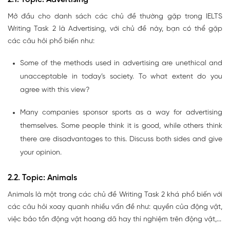
Mở đầu cho danh sách các chủ đề thường gặp trong IELTS
Writing Task 2 là Advertising, với chủ đề này, bạn có thể gặp
các câu hỏi phổ biến như:
Some of the methods used in advertising are unethical and
unacceptable in today’s society. To what extent do you
agree with this view?
Many companies sponsor sports as a way for advertising
themselves. Some people think it is good, while others think
there are disadvantages to this. Discuss both sides and give
your opinion.
2.2. Topic: Animals
Animals là một trong các chủ đề Writing Task 2 khá phổ biến với
các câu hỏi xoay quanh nhiều vấn đề như: quyền của động vật,
việc bảo tồn động vật hoang dã hay thí nghiệm trên động vật,...