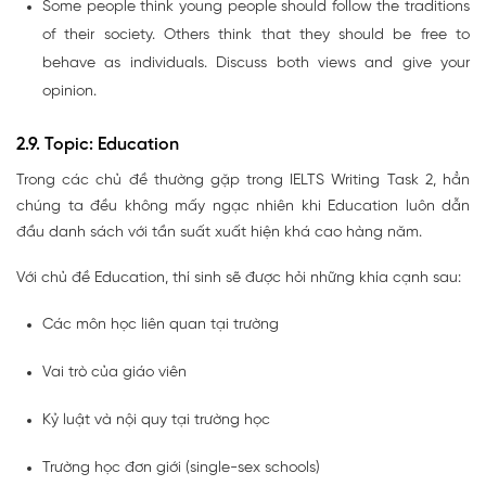
Some people think young people should follow the traditions
of their society. Others think that they should be free to
behave as individuals. Discuss both views and give your
opinion.
2.9. Topic: Education
Trong các chủ đề thường gặp trong IELTS Writing Task 2, hẳn
chúng ta đều không mấy ngạc nhiên khi Education luôn dẫn
đầu danh sách với tần suất xuất hiện khá cao hàng năm.
Với chủ đề Education, thí sinh sẽ được hỏi những khía cạnh sau:
Các môn học liên quan tại trường
Vai trò của giáo viên
Kỷ luật và nội quy tại trường học
Trường học đơn giới (single-sex schools)