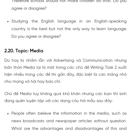
Therefore schools should not make children do that. Do you
agree or disagree?
Studying the English language in an English-speaking
country is the best but not the only way to learn language.
Do you agree or disagree?
2.20. Topic: Media
Dù hay bị nhầm lẫn với Advertising và Communication nhưng
bản thân Media lại là một trong các chủ đề Writing Task 2 xuất
hiện nhiều trong các đề thi gần đây, đặc biệt là các mảng nhỏ
như mạng xã hội hay báo chí.
Chủ đề Media tuy không quá khó khăn nhưng các bạn thí sinh
đừng quên luyện tập với các dạng câu hỏi mẫu sau đây:
People often believe the information in the media, such as
news broadcasts and newspaper articles without question.
What are the advantages and disadvantages of this and