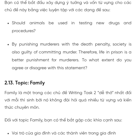
Bạn có thể bắt đầu xây dựng ý tưởng và vốn từ vựng cho các
chủ đề này bằng việc luyện tập với các dạng đề sau:
Should animals be used in testing new drugs and
procedures?
By punishing murderers with the death penalty, society is
also guilty of committing murder. Therefore, life in prison is a
better punishment for murderers. To what extent do you
agree or disagree with this statement?
2.13. Topic: Family
Family là một trong các chủ đề Writing Task 2 “dễ thở” nhất đối
với mỗi thí sinh bởi nó không đòi hỏi quá nhiều từ vựng và kiến
thức chuyên môn.
Đối với topic Family, bạn có thể bắt gặp các khía cạnh sau:
Vai trò của gia đình và các thành viên trong gia đình