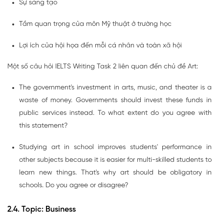
Sự sáng tạo
Tầm quan trọng của môn Mỹ thuật ở trường học
Lợi ích của hội họa đến mỗi cá nhân và toàn xã hội
Một số câu hỏi IELTS Writing Task 2 liên quan đến chủ đề Art:
The government's investment in arts, music, and theater is a
waste of money. Governments should invest these funds in
public services instead. To what extent do you agree with
this statement?
Studying art in school improves students' performance in
other subjects because it is easier for multi-skilled students to
learn new things. That's why art should be obligatory in
schools. Do you agree or disagree?
2.4. Topic: Business