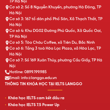
TP Hà Nội
Cơ sở 2: Số 8 Nguyễn Khuyến, phường Hà Đông, TP
Hà Nội
Cơ sở 3: 167 tổ dân phố Phố Săn, Xã Thạch Thất, TP
Hà Nội
Cơ sở 4: Khu DG02 Đường Phủ Quốc, Xã Quốc Oai,
TP Hà Nội
Cơ sở 5: Tòa Châu Coffee, xã Tiên Du, Bắc Ninh
Cơ sở 6: Tầng 3 toà Hòa Lạc Plaza, xã Hòa Lạc, TP
Hà Nội
Cơ sở 7: Số 169 Xuân Thủy, phường Cầu Giấy, TP Hà
Nội
Hotline: 0899.199.985
Email: info@langgo.edu.vn
THÔNG TIN KHÓA HỌC TẠI IELTS LANGGO
Khóa học IELTS cam kết đầu ra
Khóa học IELTS 7.5 Power Up