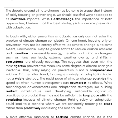
The debate around climate change has led some to argue that instead
of solely focusing on preventing it, we should also find ways to adapt to
its
inevitable
impacts. While I
acknowledge
the importance of both
approaches, I believe that the best strategy is to combine prevention
with adaptation.
To begin with, either prevention or adaptation only can not solve the
problem of climate change completely. On one hand, focusing only on
prevention may not be entirely effective, as climate change is, to some
extent, unavoidable. Despite global efforts to reduce carbon emissions
and
transition
to renewable energy, the effects of climate change—
such as rising sea levels, extreme weather events, and shifts in
ecosystems
—are already occurring. This suggests that even with the
most
rigorous
preventative measures, some degree of climate change is
inevitable. Thus, solely relying on prevention is not a
comprehensive
solution. On the other hand, focusing exclusively on adaptation is also
not a
viable
strategy. The rapid pace of climate change
outstrips
the
speed at which human development can
counteract
its effects. While
technological advancements and adaptation strategies, like building
resilient
infrastructure and developing sustainable agricultural
practices, are crucial, they may not be sufficient to
keep pace with
the
escalating
impacts of climate change. Relying solely on adaptation
could lead to a scenario where we are constantly reacting to
crises
rather than
proactively
addressing the root causes.
A more effective approach to
tackling
climate change lies in the