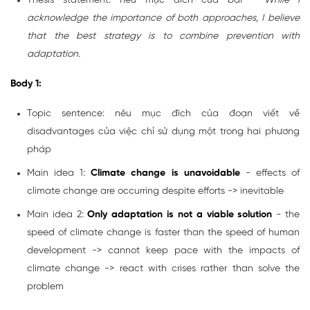
Thesis statement: nêu mục đích của bài -
While I
acknowledge the importance of both approaches, I believe
that the best strategy is to combine prevention with
adaptation.
Body 1:
Topic sentence: nêu mục đích của đoạn viết về
disadvantages của việc chỉ sử dụng một trong hai phương
pháp
Main idea 1:
Climate change is unavoidable
- effects of
climate change are occurring despite efforts -> inevitable
Main idea 2:
Only adaptation is not a viable solution
- the
speed of climate change is faster than the speed of human
development -> cannot keep pace with the impacts of
climate change -> react with crises rather than solve the
problem