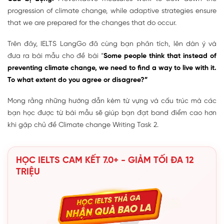
progression of climate change, while adaptive strategies ensure
that we are prepared for the changes that do occur.
Trên đây, IELTS LangGo đã cùng bạn phân tích, lên dàn ý và
đưa ra bài mẫu cho đề bài “
Some people think that instead of
preventing climate change, we need to find a way to live with it.
To what extent do you agree or disagree?”
Mong rằng những hướng dẫn kèm từ vựng và cấu trúc mà các
bạn học được từ bài mẫu sẽ giúp bạn đạt band điểm cao hơn
khi gặp chủ đề Climate change Writing Task 2.
HỌC IELTS CAM KẾT 7.0+ - GIẢM TỐI ĐA 12
TRIỆU