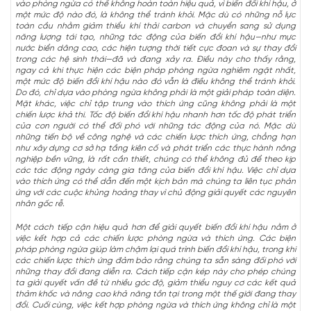
vào phòng ngừa có thể không hoàn toàn hiệu quả, vì biến đổi khí hậu, ở
một mức độ nào đó, là không thể tránh khỏi. Mặc dù có những nỗ lực
toàn cầu nhằm giảm thiểu khí thải carbon và chuyển sang sử dụng
năng lượng tái tạo, những tác động của biến đổi khí hậu—như mực
nước biển dâng cao, các hiện tượng thời tiết cực đoan và sự thay đổi
trong các hệ sinh thái—đã và đang xảy ra. Điều này cho thấy rằng,
ngay cả khi thực hiện các biện pháp phòng ngừa nghiêm ngặt nhất,
một mức độ biến đổi khí hậu nào đó vẫn là điều không thể tránh khỏi.
Do đó, chỉ dựa vào phòng ngừa không phải là một giải pháp toàn diện.
Mặt khác, việc chỉ tập trung vào thích ứng cũng không phải là một
chiến lược khả thi. Tốc độ biến đổi khí hậu nhanh hơn tốc độ phát triển
của con người có thể đối phó với những tác động của nó. Mặc dù
những tiến bộ về công nghệ và các chiến lược thích ứng, chẳng hạn
như xây dựng cơ sở hạ tầng kiên cố và phát triển các thực hành nông
nghiệp bền vững, là rất cần thiết, chúng có thể không đủ để theo kịp
các tác động ngày càng gia tăng của biến đổi khí hậu. Việc chỉ dựa
vào thích ứng có thể dẫn đến một kịch bản mà chúng ta liên tục phản
ứng với các cuộc khủng hoảng thay vì chủ động giải quyết các nguyên
nhân gốc rễ.
Một cách tiếp cận hiệu quả hơn để giải quyết biến đổi khí hậu nằm ở
việc kết hợp cả các chiến lược phòng ngừa và thích ứng. Các biện
pháp phòng ngừa giúp làm chậm lại quá trình biến đổi khí hậu, trong khi
các chiến lược thích ứng đảm bảo rằng chúng ta sẵn sàng đối phó với
những thay đổi đang diễn ra. Cách tiếp cận kép này cho phép chúng
ta giải quyết vấn đề từ nhiều góc độ, giảm thiểu nguy cơ các kết quả
thảm khốc và nâng cao khả năng tồn tại trong một thế giới đang thay
đổi. Cuối cùng, việc kết hợp phòng ngừa và thích ứng không chỉ là một