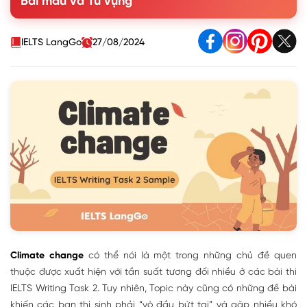
Bài mẫu và Từ vựng
1.2. Dàn ý chi tiết
2. Bài mẫu Writing Task 2 Topic Climate change
3. Từ vựng và cấu trúc chủ đề Climate change Writing Task
IELTS LangGo
27/08/2024
2
Climate change
có thể nói là một trong những chủ đề quen
thuộc được xuất hiện với tần suất tương đối nhiều ở các bài thi
IELTS Writing Task 2. Tuy nhiên, Topic này cũng có những đề bài
khiến các bạn thí sinh phải “vò đầu bứt tai” và gặp nhiều khó