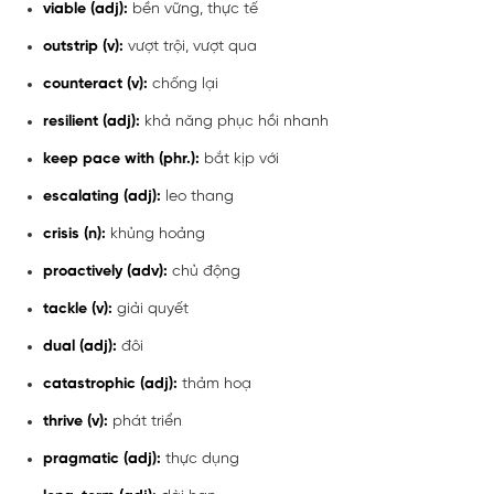
viable (adj):
bền vững, thực tế
outstrip (v):
vượt trội, vượt qua
counteract (v):
chống lại
resilient (adj):
khả năng phục hồi nhanh
keep pace with (phr.):
bắt kịp với
escalating (adj):
leo thang
crisis (n):
khủng hoảng
proactively (adv):
chủ động
tackle (v):
giải quyết
dual (adj):
đôi
catastrophic (adj):
thảm hoạ
thrive (v):
phát triển
pragmatic (adj):
thực dụng