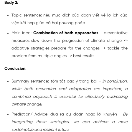
Body 2:
Topic sentence: nêu mục đích của đoạn viết về lợi ích của
việc kết hợp giữa cả hai phương pháp
Main idea:
Combination of both approaches
- preventative
measures slow down the progression of climate change ->
adaptive strategies prepare for the changes -> tackle the
problem from multiple angles -> best results
Conclusion:
Summary sentence: tóm tắt các ý trong bài
- In conclusion,
while both prevention and adaptation are important, a
combined approach is essential for effectively addressing
climate change.
Prediction/ Advice: đưa ra dự đoán hoặc lời khuyên -
By
integrating these strategies, we can achieve a more
sustainable and resilient future.