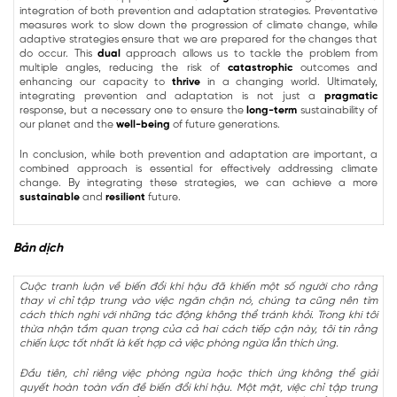
integration of both prevention and adaptation strategies. Preventative
measures work to slow down the progression of climate change, while
adaptive strategies ensure that we are prepared for the changes that
do occur. This
dual
approach allows us to tackle the problem from
multiple angles, reducing the risk of
catastrophic
outcomes and
enhancing our capacity to
thrive
in a changing world. Ultimately,
integrating prevention and adaptation is not just a
pragmatic
response, but a necessary one to ensure the
long-term
sustainability of
our planet and the
well-being
of future generations.
In conclusion, while both prevention and adaptation are important, a
combined approach is essential for effectively addressing climate
change. By integrating these strategies, we can achieve a more
sustainable
and
resilient
future.
Bản dịch
Cuộc tranh luận về biến đổi khí hậu đã khiến một số người cho rằng
thay vì chỉ tập trung vào việc ngăn chặn nó, chúng ta cũng nên tìm
cách thích nghi với những tác động không thể tránh khỏi. Trong khi tôi
thừa nhận tầm quan trọng của cả hai cách tiếp cận này, tôi tin rằng
chiến lược tốt nhất là kết hợp cả việc phòng ngừa lẫn thích ứng.
Đầu tiên, chỉ riêng việc phòng ngừa hoặc thích ứng không thể giải
quyết hoàn toàn vấn đề biến đổi khí hậu. Một mặt, việc chỉ tập trung