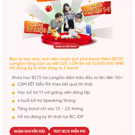
Bạn là học sinh, sinh viên muốn bứt phá band điểm IELTS?
LangGo tặng bạn ưu đãi CỰC LỚN lên tới 12.000.000 VNĐ
khi đăng ký lộ trình tăng từ 2 band!
Khóa học IELTS tại LangGo đảm bảo đầu ra lên đến 7.0+:
CAM KẾT ĐẦU RA theo kết quả thi thật
Học bổ trợ 1:1 với giảng viên đứng lớp
4 buổi bổ trợ Speaking/tháng
Tăng band chỉ sau 1,5 - 2,5 tháng
Hỗ trợ đăng ký thi thật tại BC, IDP
NHẬN KHUYẾN MÃI
TEST IELTS MIỄN PHÍ