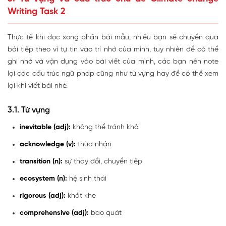
Writing Task 2
Thực tế khi đọc xong phần bài mẫu, nhiều bạn sẽ chuyển qua
bài tiếp theo vì tự tin vào trí nhớ của mình, tuy nhiên để có thể
ghi nhớ và vận dụng vào bài viết của mình, các bạn nên note
lại các cấu trúc ngữ pháp cũng như từ vựng hay để có thể xem
lại khi viết bài nhé.
3.1. Từ vựng
inevitable (adj):
không thể tránh khỏi
acknowledge (v):
thừa nhận
transition (n):
sự thay đổi, chuyển tiếp
ecosystem (n):
hệ sinh thái
rigorous (adj):
khắt khe
comprehensive (adj):
bao quát