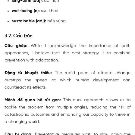
long-term (adj):
dài hạn
well-being (n):
sức khoẻ
sustainable (adj):
bền vững
3.2. Cấu trúc
Câu ghép:
While I acknowledge the importance of both
approaches, I believe that the best strategy is to combine
prevention with adaptation.
Động từ khuyết thiếu:
The rapid pace of climate change
outstrips the speed at which human development can
counteract its effects.
Mệnh đề quan hệ rút gọn:
This dual approach allows us to
tackle the problem from multiple angles, reducing the risk of
catastrophic outcomes and enhancing our capacity to thrive in
a changing world.
Câu bị động:
Preventative measures work to slow down the