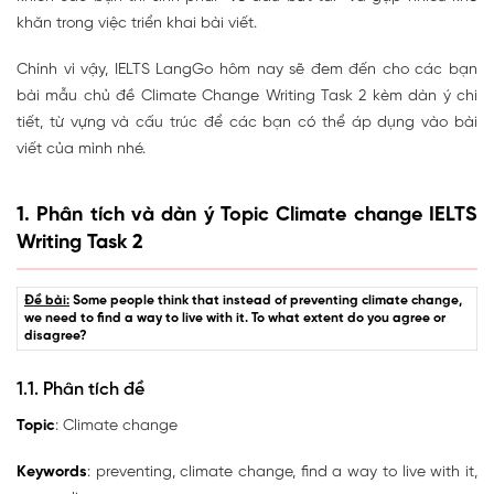
khăn trong việc triển khai bài viết.
Chính vì vậy, IELTS LangGo hôm nay sẽ đem đến cho các bạn
bài mẫu chủ đề Climate Change Writing Task 2 kèm dàn ý chi
tiết, từ vựng và cấu trúc để các bạn có thể áp dụng vào bài
viết của mình nhé.
1. Phân tích và dàn ý Topic Climate change IELTS
Writing Task 2
Đề bài:
Some people think that instead of preventing climate change,
we need to find a way to live with it. To what extent do you agree or
disagree?
1.1. Phân tích đề
Topic
: Climate change
Keywords
: preventing, climate change, find a way to live with it,