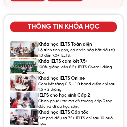
THÔNG TIN KHÓA HỌC
Khóa học IELTS Toàn diện
Lộ trình tinh gọn, cá nhân hóa bắt đầu từ
1.0 đến 7.0+ IELTS.
Khóa IELTS cam kết 7.5+
100% giảng viên 8.5+ IELTS Overall đứng
lớp.
Khoá học IELTS Online
Cam kết tăng 0,5 - 1.0 band điểm chỉ sau
1,5 - 2 tháng.
IELTS cho học sinh Cấp 2
Chinh phục ước mơ đỗ trường cấp 3 top
đầu và đi du học sớm.
Khoá học IELTS Cấp tốc
Bứt phá đầu ra 7.5+ IELTS chỉ sau 10 buổi
học.