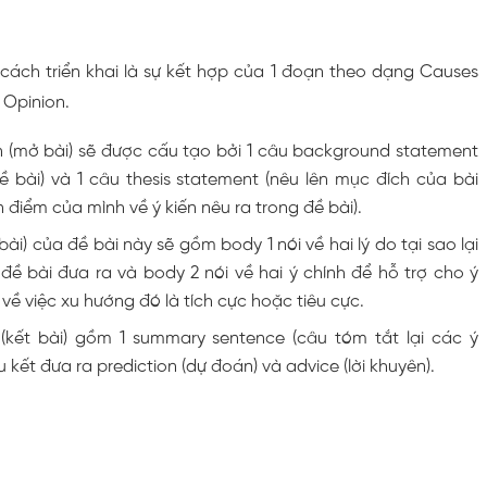
cách triển khai là sự kết hợp của 1 đoạn theo dạng Causes
 Opinion.
n (mở bài) sẽ được cấu tạo bởi 1 câu background statement
đề bài) và 1 câu thesis statement (nêu lên mục đích của bài
n điểm của mình về ý kiến nêu ra trong đề bài).
ài) của đề bài này sẽ gồm body 1 nói về hai lý do tại sao lại
ề bài đưa ra và body 2 nói về hai ý chính để hỗ trợ cho ý
về việc xu hướng đó là tích cực hoặc tiêu cực.
(kết bài) gồm 1 summary sentence (câu tóm tắt lại các ý
u kết đưa ra prediction (dự đoán) và advice (lời khuyên).