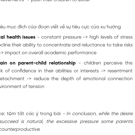
nêu mục đích của đoạn viết về sự tiêu cực của xu hướng
al health issues
- constant pressure -> high levels of stress
line their ability to concentrate and reluctance to take risks
s -> impact on overall academic performance
rain on parent-child relationship
- children perceive this
k of confidence in their abilities or interests -> resentment
etachment -> reduce the depth of emotional connection
vironment of tension
e: tóm tắt các ý trong bài
- In conclusion, while the desire
succeed is natural, the excessive pressure some parents
 counterproductive.