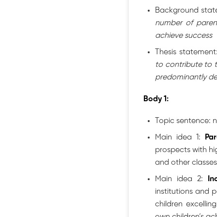
Background state
number of parent
achieve success
Thesis statement
to contribute to 
predominantly de
Body 1:
Topic sentence: 
Main idea 1:
Par
prospects with hig
and other classes
Main idea 2:
In
institutions and 
children excellin
own children’s ac