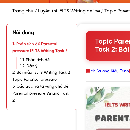
Trang chủ
/
Luyện thi IELTS Writing online
/
Topic Parent
Nội dung
Topic Pare
1. Phân tích đề Parental
Task 2: Bài
pressure IELTS Writing Task 2
1.1. Phân tích đề
1.2. Dàn ý
Ms. Vương Kiều Trinh
2. Bài mẫu IELTS Writing Task 2
Topic Parental pressure
3. Cấu trúc và từ vựng chủ đề
Parental pressure Writing Task
2