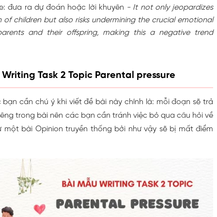
ce: đưa ra dự đoán hoặc lời khuyên
- It not only jeopardizes
 of children but also risks undermining the crucial emotional
rents and their offspring, making this a negative trend
 Writing Task 2 Topic Parental pressure
bạn cần chú ý khi viết đề bài này chính là: mỗi đoạn sẽ trả
riêng trong bài nên các bạn cần tránh việc bỏ qua câu hỏi về
 một bài Opinion truyền thống bởi như vậy sẽ bị mất điểm