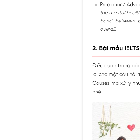
Prediction/ Advi
the mental health
bond between pa
overall.
2. Bài mẫu IELTS
Điều quan trọng các 
lời cho một câu hỏi 
Causes mà xử lý như
nhé.