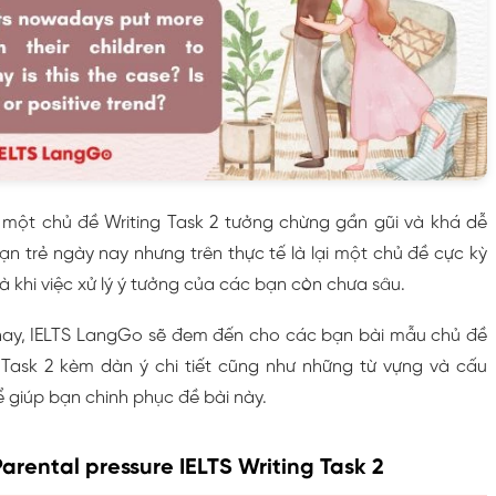
 một chủ đề Writing Task 2 tưởng chừng gần gũi và khá dễ
bạn trẻ ngày nay nhưng trên thực tế là lại một chủ đề cực kỳ
là khi việc xử lý ý tưởng của các bạn còn chưa sâu.
nay, IELTS LangGo sẽ đem đến cho các bạn bài mẫu chủ đề
g Task 2 kèm dàn ý chi tiết cũng như những từ vựng và cấu
 giúp bạn chinh phục đề bài này.
Parental pressure IELTS Writing Task 2