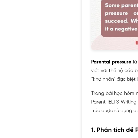
Parental pressure
là
viết với thế hệ các 
“khó nhằn” đặc biệt 
Trong bài học hôm 
Parent IELTS Writin
trúc được sử dụng để
1. Phân tích đề 