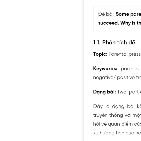
Đề bài:
Some paren
succeed. Why is thi
1.1. Phân tích đề
Topic:
Parental press
Keywords:
parents
negative/ positive t
Dạng bài:
Two-part q
Đây là dạng bài k
truyền thống với một
hỏi về quan điểm của 
xu hướng tích cực ha