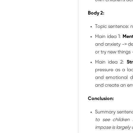
Body 2:
Topic sentence: 
Main idea 1:
Ment
and anxiety -> dec
or try new thing
Main idea 2:
St
pressure as a lac
and emotional d
and create an en
Conclusion:
Summary sentenc
to see children 
impose is largely