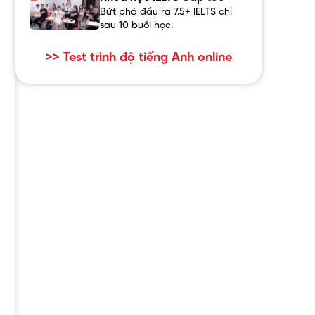
Bứt phá đầu ra 7.5+ IELTS chỉ
sau 10 buổi học.
>> Test trình độ tiếng Anh online