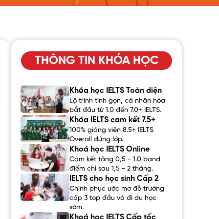
THÔNG TIN KHÓA HỌC
Khóa học IELTS Toàn diện
Lộ trình tinh gọn, cá nhân hóa
bắt đầu từ 1.0 đến 7.0+ IELTS.
Khóa IELTS cam kết 7.5+
100% giảng viên 8.5+ IELTS
Overall đứng lớp.
Khoá học IELTS Online
Cam kết tăng 0,5 - 1.0 band
điểm chỉ sau 1,5 - 2 tháng.
IELTS cho học sinh Cấp 2
Chinh phục ước mơ đỗ trường
cấp 3 top đầu và đi du học
sớm.
Khoá học IELTS Cấp tốc