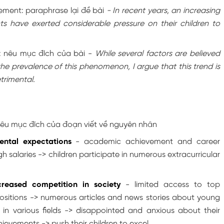
ment: paraphrase lại đề bài
- In recent years, an increasing
s have exerted considerable pressure on their children to
: nêu mục đích của bài -
While several factors are believed
the prevalence of this phenomenon, I argue that this trend is
trimental.
nêu mục đích của đoạn viết về nguyên nhân
ental expectations
- academic achievement and career
h salaries -> children participate in numerous extracurricular
creased competition in society
- limited access to top
positions -> numerous articles and news stories about young
g in various fields -> disappointed and anxious about their
hievements -> push their children to excel