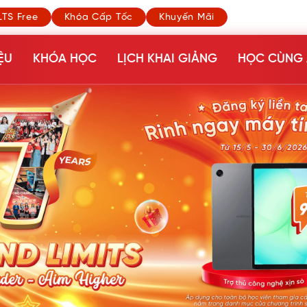
LTS Free
Khóa Cấp Tốc
Khuyến Mãi
ỆU
KHÓA HỌC
LỊCH KHAI GIẢNG
HỌC CÙNG 