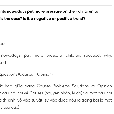
ts nowadays put more pressure on their children to
s the case? Is it a negative or positive trend?
ure
 nowadays, put more pressure, children, succeed, why,
rend
uestions (Causes + Opinion).
ết hợp giữa dạng Causes-Problems-Solutions và Opinion
 câu hỏi hỏi về Causes (nguyên nhân, lý do) và một câu hỏi
thí sinh (về việc sự vật, sự việc được nêu ra trong bài là một
y tiêu cực)