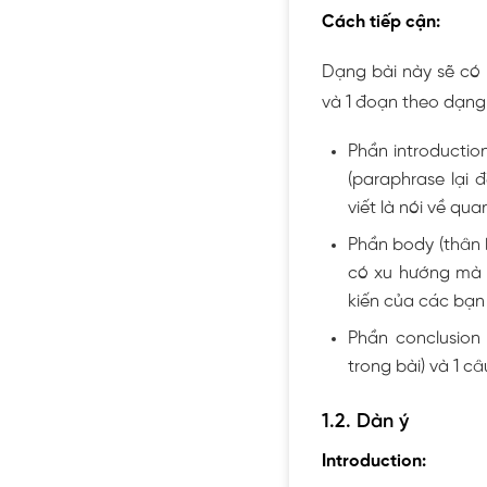
Cách tiếp cận:
Dạng bài này sẽ có 
và 1 đoạn theo dạng
Phần introductio
(paraphrase lại 
viết là nói về qua
Phần body (thân b
có xu hướng mà đ
kiến của các bạn 
Phần conclusion 
trong bài) và 1 câ
1.2. Dàn ý
Introduction: