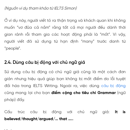
(Nguồn ví dụ tham khảo từ IELTS Simon)
Ở ví dụ này, người viết tỏ ra thận trọng và khách quan khi không
muốn “vơ đũa cả nắm” rằng tất cả mọi người đều dành thời
gian rảnh rỗi tham gia các hoạt động phải là “mốt”. Vì vậy,
người viết đã sử dụng từ hạn định “many” trước danh từ
“people”.
2.4. Dùng câu bị động với chủ ngữ giả
Sử dụng câu bị động có chủ ngữ giả cũng là một cách đơn
giản nhưng hiệu quả giúp bạn không bị mất điểm do lỗi tuyệt
đối hóa trong IELTS Writing. Ngoài ra, việc dùng
câu bị động
cũng mang lại cho bạn
điểm cộng cho tiêu chí Grammar
(ngữ
pháp) đấy.
Cấu trúc câu bị động với chủ ngữ giả:
It is
believed/thought/argued/… that …..