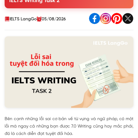
IELTS Writing Task 2
3. Bài tập vận dụng
IELTS LangGo
05/08/2026
Bên cạnh những lỗi sai cơ bản về từ vựng và ngữ pháp, có một
lỗi mà ngay cả những bạn được 7.0 Writing cũng hay mắc phải,
đó là cách diễn đạt tuyệt đối hóa.