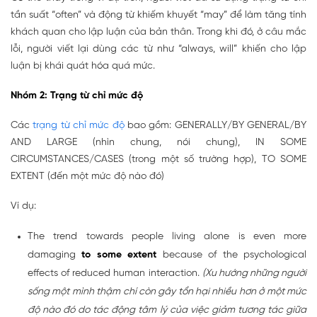
tần suất “often” và động từ khiếm khuyết “may” để làm tăng tính
khách quan cho lập luận của bản thân. Trong khi đó, ở câu mắc
lỗi, người viết lại dùng các từ như “always, will” khiến cho lập
luận bị khái quát hóa quá mức.
Nhóm 2: Trạng từ chỉ mức độ
Các
trạng từ chỉ mức độ
bao gồm: GENERALLY/BY GENERAL/BY
AND LARGE (nhìn chung, nói chung), IN SOME
CIRCUMSTANCES/CASES (trong một số trường hợp), TO SOME
EXTENT (đến một mức độ nào đó)
Ví dụ:
The trend towards people living alone is even more
damaging
to some extent
because of the psychological
effects of reduced human interaction.
(Xu hướng những người
sống một mình thậm chí còn gây tổn hại nhiều hơn ở một mức
độ nào đó do tác động tâm lý của việc giảm tương tác giữa