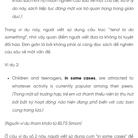
khảo sách khi họ muốn nghiên cứu sâu về một chủ đề, và vì lý
do này, sách tiếp tục đóng một vai trò quan trọng trong giáo
dục.)
Trong ví dụ này, người viết sử dụng cấu trúc “
tend to do
something
”, nhờ vậy quan điểm người viết đưa ra không bị tuyệt
đối hóa. Đơn giản là bởi không phải ai cũng đọc sách để nghiên
cứu sâu về một vấn đề.
Ví dụ 2:
Children and teenagers,
in some cases
, are attracted to
whatever activity is currently popular among their peers.
(Trong một số trường hợp, trẻ em và thanh thiếu niên bị thu hút
bởi bất kỳ hoạt động nào hiện đang phổ biến với các bạn
cùng trang lứa.)
(Nguồn ví dụ tham khảo từ IELTS Simon)
Ở câu ví dụ số 2 này, người viết sử dụng cụm “in some cases” để