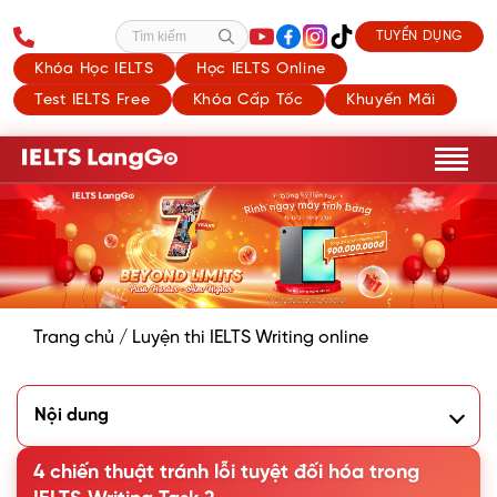
TUYỂN DỤNG
Tìm kiếm
Khóa Học IELTS
Học IELTS Online
Test IELTS Free
Khóa Cấp Tốc
Khuyến Mãi
Trang chủ
/
Luyện thi IELTS Writing online
Nội dung
1. Lỗi diễn đạt tuyệt đối hóa trong Academic Writing là gì?
2. 4 cách tránh lỗi diễn đạt tuyệt đối hóa trong IELTS
4 chiến thuật tránh lỗi tuyệt đối hóa trong
Writing Task 2