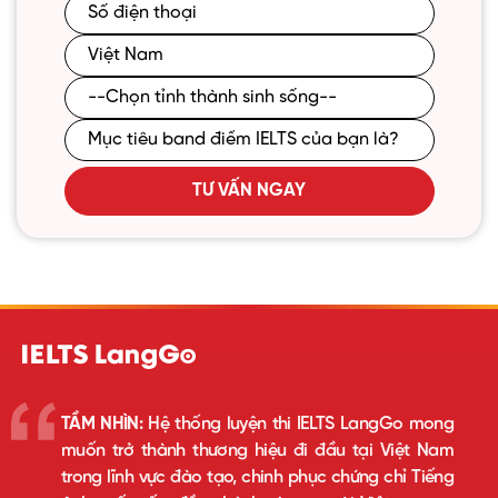
TƯ VẤN NGAY
TẦM NHÌN:
Hệ thống luyện thi IELTS LangGo mong
muốn trở thành thương hiệu đi đầu tại Việt Nam
trong lĩnh vực đào tạo, chinh phục chứng chỉ Tiếng