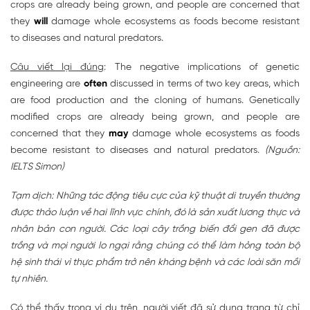
crops are already being grown, and people are concerned that
they
will
damage whole ecosystems as foods become resistant
to diseases and natural predators.
Câu viết lại đúng
: The negative implications of genetic
engineering are
often
discussed in terms of two key areas, which
are food production and the cloning of humans. Genetically
modified crops are already being grown, and people are
concerned that they
may
damage whole ecosystems as foods
become resistant to diseases and natural predators.
(Nguồn:
IELTS Simon)
Tạm dịch: Những tác động tiêu cực của kỹ thuật di truyền thường
được thảo luận về hai lĩnh vực chính, đó là sản xuất lương thực và
nhân bản con người. Các loại cây trồng biến đổi gen đã được
trồng và mọi người lo ngại rằng chúng có thể làm hỏng toàn bộ
hệ sinh thái vì thực phẩm trở nên kháng bệnh và các loài săn mồi
tự nhiên.
Có thể thấy trong ví dụ trên, người viết đã sử dụng trạng từ chỉ