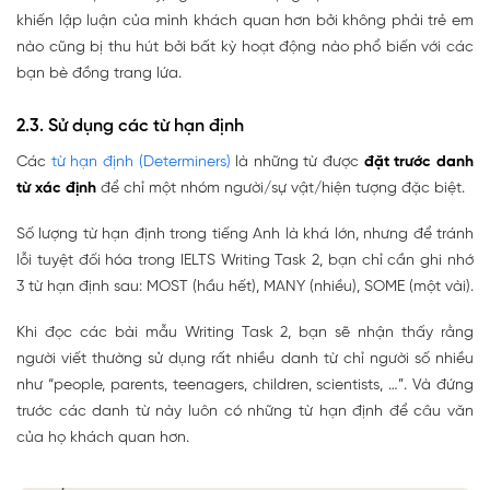
khiến lập luận của mình khách quan hơn bởi không phải trẻ em
nào cũng bị thu hút bởi bất kỳ hoạt động nào phổ biến với các
bạn bè đồng trang lứa.
2.3. Sử dụng các từ hạn định
Các
từ hạn định (Determiners)
là những từ được
đặt trước danh
từ xác định
để chỉ một nhóm người/sự vật/hiện tượng đặc biệt.
Số lượng từ hạn định trong tiếng Anh là khá lớn, nhưng để tránh
lỗi tuyệt đối hóa trong IELTS Writing Task 2, bạn chỉ cần ghi nhớ
3 từ hạn định sau: MOST (hầu hết), MANY (nhiều), SOME (một vài).
Khi đọc các bài mẫu Writing Task 2, bạn sẽ nhận thấy rằng
người viết thường sử dụng rất nhiều danh từ chỉ người số nhiều
như “people, parents, teenagers, children, scientists, …”. Và đứng
trước các danh từ này luôn có những từ hạn định để câu văn
của họ khách quan hơn.