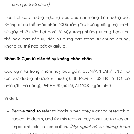
con người với nhau.)
Hầu hết các trường hợp, sự việc đều chỉ mang tính tương đối.
Không ai có thể chắc chắn 100% rằng “xu hướng sống một mình
sẽ gây nhiều tổn hại hơn”. Vì vậy trong những trường hợp như
thế này, bạn nên ưu tiên sử dụng các trạng từ chung chung,
không cụ thể hóa bất kỳ điều gì.
Nhóm 3: Cụm từ diễn tả sự không chắc chắn
Các cụm từ trong nhóm này bao gồm: SEEM/APPEAR/TEND TO
(có vẻ/ dường như/có xu hướng), BE MORE/LESS LIKELY TO (có
nhiều/ít khả năng), PERHAPS (có lẽ), ALMOST (gần như)
Ví dụ 1:
People
tend to
refer to books when they want to research a
subject in depth, and for this reason they continue to play an
important role in education.
(Mọi người có xu hướng tham