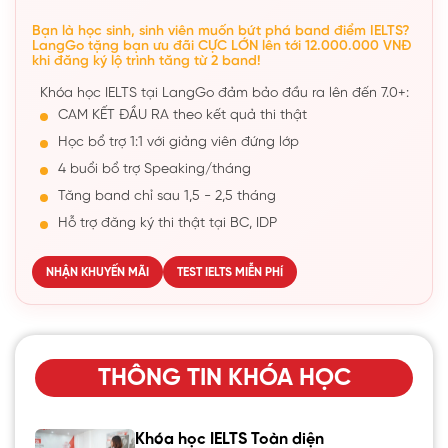
Bạn là học sinh, sinh viên muốn bứt phá band điểm IELTS?
LangGo tặng bạn ưu đãi CỰC LỚN lên tới 12.000.000 VNĐ
khi đăng ký lộ trình tăng từ 2 band!
Khóa học IELTS tại LangGo đảm bảo đầu ra lên đến 7.0+:
CAM KẾT ĐẦU RA theo kết quả thi thật
Học bổ trợ 1:1 với giảng viên đứng lớp
4 buổi bổ trợ Speaking/tháng
Tăng band chỉ sau 1,5 - 2,5 tháng
Hỗ trợ đăng ký thi thật tại BC, IDP
NHẬN KHUYẾN MÃI
TEST IELTS MIỄN PHÍ
THÔNG TIN KHÓA HỌC
Khóa học IELTS Toàn diện