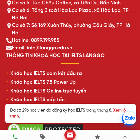
Cơ sở 5: Tòa Châu Coffee, xã Tiên Du, Bắc Ninh
Cơ sở 6: Tầng 3 toà Hòa Lạc Plaza, xã Hòa Lạc, TP
Hà Nội
Cơ sở 7: Số 169 Xuân Thủy, phường Cầu Giấy, TP Hà
Nội
Hotline: 0899.199.985
Email: info@langgo.edu.vn
THÔNG TIN KHÓA HỌC TẠI IELTS LANGGO
Khóa học IELTS cam kết đầu ra
Khóa học IELTS 7.5 Power Up
Khóa học IELTS Online trực tuyến
Khóa học IELTS cấp tốc
Lịch khai giảng lớp học mới nhất
Đã có 296 học viên đã đăng ký học IELTS trong tháng 8.
Xem lộ
trình
.
Review của học viên LangGo