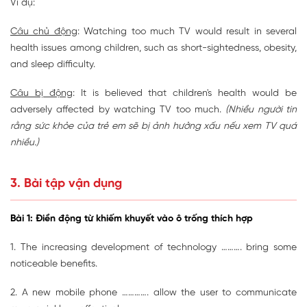
Ví dụ:
Câu chủ động
: Watching too much TV would result in several
health issues among children, such as short-sightedness, obesity,
and sleep difficulty.
Câu bị động
: It is believed that children's health would be
adversely affected by watching TV too much.
(Nhiều người tin
rằng sức khỏe của trẻ em sẽ bị ảnh hưởng xấu nếu xem TV quá
nhiều.)
3. Bài tập vận dụng
Bài 1: Điền động từ khiếm khuyết vào ô trống thích hợp
1. The increasing development of technology ………. bring some
noticeable benefits.
2. A new mobile phone …………. allow the user to communicate