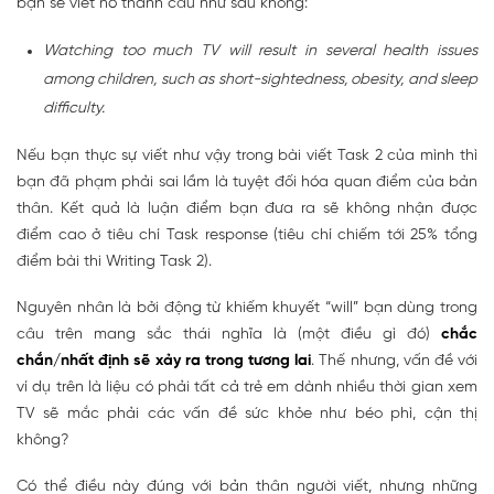
bạn sẽ viết nó thành câu như sau không:
Watching too much TV will result in several health issues
among children, such as short-sightedness, obesity, and sleep
difficulty.
Nếu bạn thực sự viết như vậy trong bài viết Task 2 của mình thì
bạn đã phạm phải sai lầm là tuyệt đối hóa quan điểm của bản
thân. Kết quả là luận điểm bạn đưa ra sẽ không nhận được
điểm cao ở tiêu chí Task response (tiêu chí chiếm tới 25% tổng
điểm bài thi Writing Task 2).
Nguyên nhân là bởi động từ khiếm khuyết “will” bạn dùng trong
câu trên mang sắc thái nghĩa là (một điều gì đó)
chắc
chắn/nhất định sẽ xảy ra trong tương lai
. Thế nhưng, vấn đề với
ví dụ trên là liệu có phải tất cả trẻ em dành nhiều thời gian xem
TV sẽ mắc phải các vấn đề sức khỏe như béo phì, cận thị
không?
Có thể điều này đúng với bản thân người viết, nhưng những