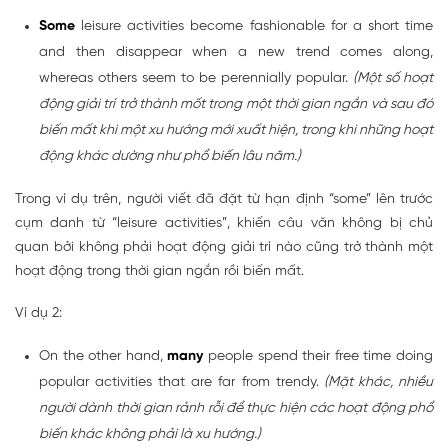
Some
leisure activities become fashionable for a short time
and then disappear when a new trend comes along,
whereas others seem to be perennially popular.
(Một số hoạt
động giải trí trở thành mốt trong một thời gian ngắn và sau đó
biến mất khi một xu hướng mới xuất hiện, trong khi những hoạt
động khác dường như phổ biến lâu năm.)
Trong ví dụ trên, người viết đã đặt từ hạn định “some” lên trước
cụm danh từ “leisure activities”, khiến câu văn không bị chủ
quan bởi không phải hoạt động giải trí nào cũng trở thành một
hoạt động trong thời gian ngắn rồi biến mất.
Ví dụ 2:
On the other hand,
many
people spend their free time doing
popular activities that are far from trendy.
(Mặt khác, nhiều
người dành thời gian rảnh rỗi để thực hiện các hoạt động phổ
biến khác không phải là xu hướng.)