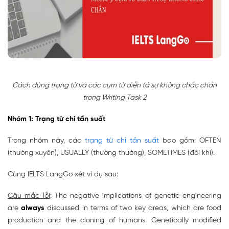
Cách dùng trạng từ và các cụm từ diễn tả sự không chắc chắn
trong Writing Task 2
Nhóm 1: Trạng từ chỉ tần suất
Trong nhóm này, các
trạng từ chỉ tần suất
bao gồm: OFTEN
(thường xuyên), USUALLY (thường thường), SOMETIMES (đôi khi).
Cùng IELTS LangGo xét ví dụ sau:
Câu mắc lỗi
: The negative implications of genetic engineering
are
always
discussed in terms of two key areas, which are food
production and the cloning of humans. Genetically modified