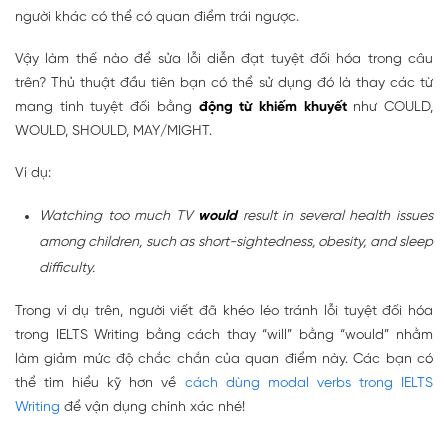
người khác có thể có quan điểm trái ngược.
Vậy làm thế nào để sửa lỗi diễn đạt tuyệt đối hóa trong câu
trên? Thủ thuật đầu tiên bạn có thể sử dụng đó là thay các từ
mang tính tuyệt đối bằng
động từ khiếm khuyết
như COULD,
WOULD, SHOULD, MAY/MIGHT.
Ví dụ:
Watching too much TV
would
result in several health issues
among children, such as short-sightedness, obesity, and sleep
difficulty.
Trong ví dụ trên, người viết đã khéo léo tránh lỗi tuyệt đối hóa
trong IELTS Writing bằng cách thay “will” bằng “would” nhằm
làm giảm mức độ chắc chắn của quan điểm này. Các bạn có
thể tìm hiểu kỹ hơn về
cách dùng modal verbs trong IELTS
Writing
để vận dụng chính xác nhé!