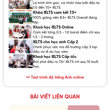
Lộ trình tinh gọn, cá nhân hóa bắt đầu từ
1.0 đến 7.0+ IELTS.
Khóa IELTS cam kết 7.5+
100% giảng viên 8.5+ IELTS Overall đứng
lớp.
Khoá học IELTS Online
Cam kết tăng 0,5 - 1.0 band điểm chỉ sau
1,5 - 2 tháng.
IELTS cho học sinh Cấp 2
Chinh phục ước mơ đỗ trường cấp 3 top
đầu và đi du học sớm.
Khoá học IELTS Cấp tốc
Bứt phá đầu ra 7.5+ IELTS chỉ sau 10 buổi
học.
>> Test trình độ tiếng Anh online
BÀI VIẾT LIÊN QUAN