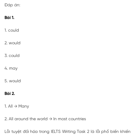
Đáp án:
Bài 1.
1. could
2. would
3. could
4. may
5. would
Bài 2.
1. All → Many
2. All around the world → In most countries
Lỗi tuyệt đối hóa trong IELTS Writing Task 2 là lỗi phổ biến khiến