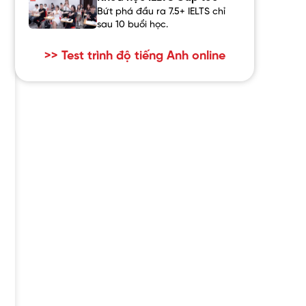
Bứt phá đầu ra 7.5+ IELTS chỉ
sau 10 buổi học.
>> Test trình độ tiếng Anh online