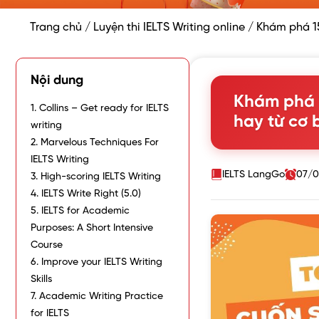
Trang chủ
/
Luyện thi IELTS Writing online
/
Khám phá 15
Nội dung
Khám phá 1
1. Collins – Get ready for IELTS
hay từ cơ
writing
2. Marvelous Techniques For
IELTS Writing
IELTS LangGo
07/0
3. High-scoring IELTS Writing
4. IELTS Write Right (5.0)
5. IELTS for Academic
Purposes: A Short Intensive
Course
6. Improve your IELTS Writing
Skills
7. Academic Writing Practice
for IELTS