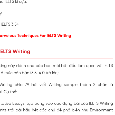
o IELTS kì cựu.
y
 IELTS 3.5+
arvelous Techniques For IELTS Writing
IELTS Writing
ting này dành cho các bạn mới bắt đầu làm quen với IELTS
 ở mức căn bản (3.5-4.0 trở lên).
Writing chia 79 bài viết Writing sample thành 2 phần là
. Cụ thể:
tative Essays: tập trung vào các dạng bài của IELTS Writing
nits trải dài hầu hết các chủ đề phổ biến như Environment