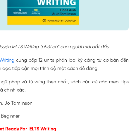
uyện IELTS Writing “phải có” cho người mới bắt đầu
Writing
cung cấp 12 units phân loại kỹ càng từ cơ bản đến
i đọc tiếp cận mọi trình độ một cách dễ dàng.
ngữ pháp và từ vựng then chốt, sách còn có các mẹo, tips
à chính xác.
sh, Jo Tomlinson
 Beginner
et Ready For IELTS Writing