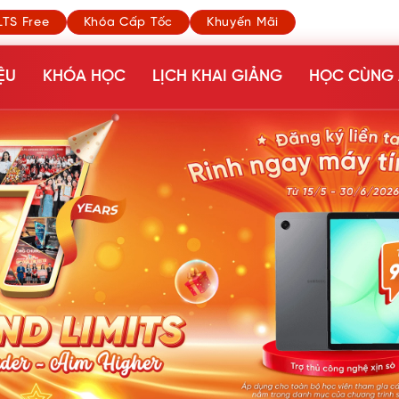
LTS Free
Khóa Cấp Tốc
Khuyến Mãi
ỆU
KHÓA HỌC
LỊCH KHAI GIẢNG
HỌC CÙNG 