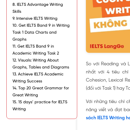
8. IELTS Advantage Writing
Skills
9. Intensive IELTS Writing
10. Get IELTS Band 9 in Writing
Task 1 Data Charts and
Graphs
11. Get IELTS Band 9 in
Academic Writing Task 2
12. Visuals: Writing About
So với Reading và L
Graphs, Tables and Diagrams
nhất với 4 tiêu ch
13. Achieve IELTS Academic
Cohesion, Lexical R
Writing Success
(đối với Task 1) hay T
14. Top 20 Great Grammar for
Great Writing
Với những tiêu chí 
15. 15 days’ practice for IELTS
Writing
năng viết và đạt ba
sách IELTS Writing h