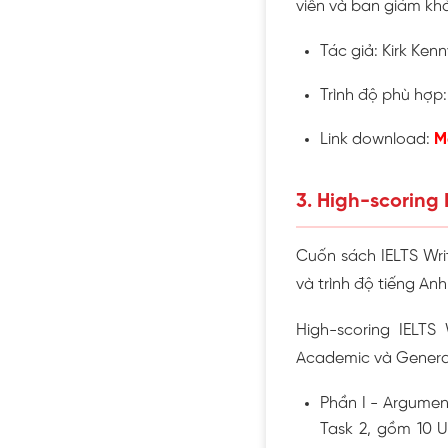
viên và ban giám khả
Tác giả: Kirk Kenn
Trình độ phù hợp:
Link download:
M
3. High-scoring 
Cuốn sách IELTS Wri
và trình độ tiếng Anh
High-scoring IELTS 
Academic và General
Phần I - Argumen
Task 2, gồm 10 U