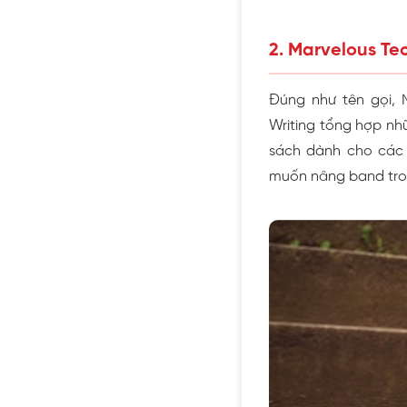
2. Marvelous Te
Đúng như tên gọi, M
Writing tổng hợp nh
sách dành cho các b
muốn nâng band tron