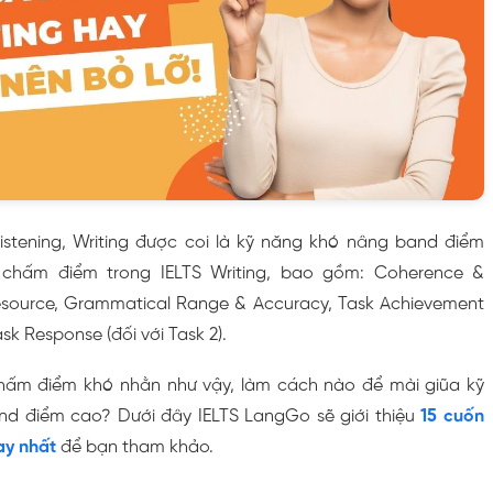
istening, Writing được coi là kỹ năng khó nâng band điểm
í chấm điểm trong IELTS Writing, bao gồm: Coherence &
esource, Grammatical Range & Accuracy, Task Achievement
ask Response (đối với Task 2).
chấm điểm khó nhằn như vậy, làm cách nào để mài giũa kỹ
nd điểm cao? Dưới đây IELTS LangGo sẽ giới thiệu
15 cuốn
ay nhất
để bạn tham khảo.