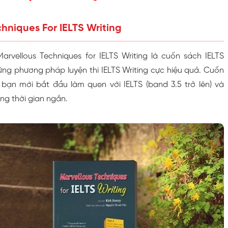
chniques For IELTS Writing
arvellous Techniques for IELTS Writing là cuốn sách IELTS
ững phương pháp luyện thi IELTS Writing cực hiệu quả. Cuốn
ạn mới bắt đầu làm quen với IELTS (band 3.5 trở lên) và
g thời gian ngắn.