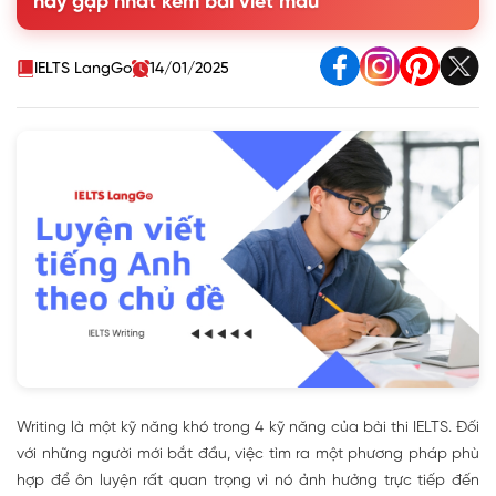
hay gặp nhất kèm bài viết mẫu
đầu
4. Tips luyện viết tiếng Anh theo chủ đề hiệu quả
IELTS LangGo
14/01/2025
Writing là một kỹ năng khó trong 4 kỹ năng của bài thi IELTS. Đối
với những người mới bắt đầu, việc tìm ra một phương pháp phù
hợp để ôn luyện rất quan trọng vì nó ảnh hưởng trực tiếp đến