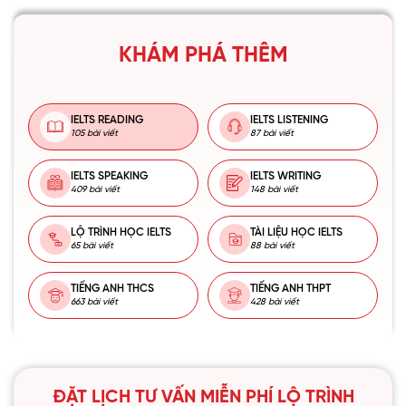
KHÁM PHÁ THÊM
IELTS READING
IELTS LISTENING
105 bài viết
87 bài viết
IELTS SPEAKING
IELTS WRITING
409 bài viết
148 bài viết
LỘ TRÌNH HỌC IELTS
TÀI LIỆU HỌC IELTS
65 bài viết
88 bài viết
TIẾNG ANH THCS
TIẾNG ANH THPT
663 bài viết
428 bài viết
ĐẶT LỊCH TƯ VẤN MIỄN PHÍ LỘ TRÌNH