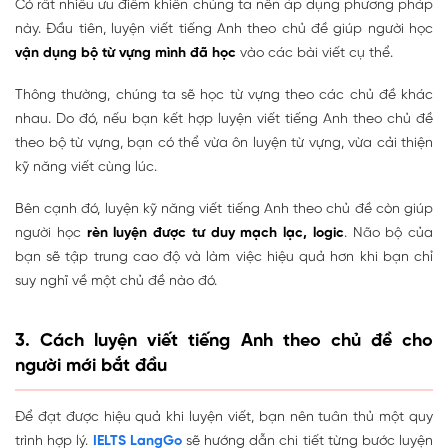
Có rất nhiều ưu điểm khiến chúng ta nên áp dụng phương pháp
này. Đầu tiên, luyện viết tiếng Anh theo chủ đề giúp người học
vận dụng bộ từ vựng mình đã học
vào các bài viết cụ thể.
Thông thường, chúng ta sẽ học từ vựng theo các chủ đề khác
nhau. Do đó, nếu bạn kết hợp luyện viết tiếng Anh theo chủ đề
theo bộ từ vựng, bạn có thể vừa ôn luyện từ vựng, vừa cải thiện
kỹ năng viết cùng lúc.
Bên cạnh đó, luyện kỹ năng viết tiếng Anh theo chủ đề còn giúp
người học
rèn luyện được tư duy mạch lạc, logic
. Não bộ của
bạn sẽ tập trung cao độ và làm việc hiệu quả hơn khi bạn chỉ
suy nghĩ về một chủ đề nào đó.
3. Cách luyện viết tiếng Anh theo chủ đề cho
người mới bắt đầu
Để đạt được hiệu quả khi luyện viết, bạn nên tuân thủ một quy
trình hợp lý.
IELTS LangGo
sẽ hướng dẫn chi tiết từng bước luyện