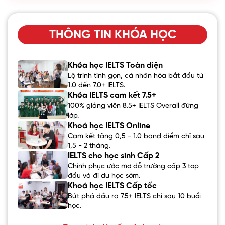
THÔNG TIN KHÓA HỌC
Khóa học IELTS Toàn diện
Lộ trình tinh gọn, cá nhân hóa bắt đầu từ
1.0 đến 7.0+ IELTS.
Khóa IELTS cam kết 7.5+
100% giảng viên 8.5+ IELTS Overall đứng
lớp.
Khoá học IELTS Online
Cam kết tăng 0,5 - 1.0 band điểm chỉ sau
1,5 - 2 tháng.
IELTS cho học sinh Cấp 2
Chinh phục ước mơ đỗ trường cấp 3 top
đầu và đi du học sớm.
Khoá học IELTS Cấp tốc
Bứt phá đầu ra 7.5+ IELTS chỉ sau 10 buổi
học.