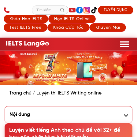
TUYỂN DỤNG
Tìm kiếm
Khóa Học IELTS
Học IELTS Online
Test IELTS Free
Khóa Cấp Tốc
Khuyến Mãi
Trang chủ
/
Luyện thi IELTS Writing online
Nội dung
1. 30+ chủ đề luyện viết cho IELTS Writing task 2
2. Tại sao nên luyện viết tiếng Anh theo chủ đề?
Luyện viết tiếng Anh theo chủ đề với 32+ đề
3. Cách luyện viết tiếng Anh theo chủ đề cho người mới bắt