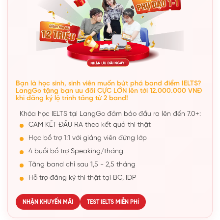
Bạn là học sinh, sinh viên muốn bứt phá band điểm IELTS?
LangGo tặng bạn ưu đãi CỰC LỚN lên tới 12.000.000 VNĐ
khi đăng ký lộ trình tăng từ 2 band!
Khóa học IELTS tại LangGo đảm bảo đầu ra lên đến 7.0+:
CAM KẾT ĐẦU RA theo kết quả thi thật
Học bổ trợ 1:1 với giảng viên đứng lớp
4 buổi bổ trợ Speaking/tháng
Tăng band chỉ sau 1,5 - 2,5 tháng
Hỗ trợ đăng ký thi thật tại BC, IDP
NHẬN KHUYẾN MÃI
TEST IELTS MIỄN PHÍ