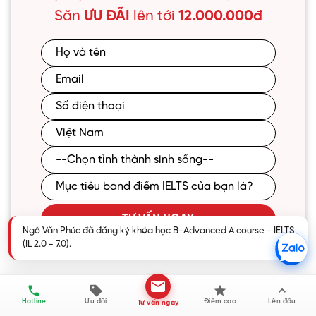
Săn
ƯU ĐÃI
lên tới
12.000.000đ
TƯ VẤN NGAY
Ngô Văn Phúc đã đăng ký khóa học B-Advanced A course - IELTS
(IL 2.0 - 7.0).
Hotline
Ưu đãi
Điểm cao
Lên đầu
Tư vấn ngay