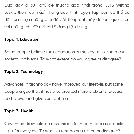
Dưới đây là 30+ chủ đề thường gặp nhất trong IELTS Writing
task 2 (kèm đề mẫu). Trong quá trình luyện tập, bạn có thể ưu
tiên lựa chọn những chủ đề viết tiếng anh này để làm quen hơn
với những vấn đề mà IELTS đang tập trung.
Topic
1:
Education
Some people believe that education is the key to solving most
societal problems. To what extent do you agree or disagree?
Topic
2:
Technology
Advances in technology have improved our lifestyle, but some
people argue that it has also created more problems. Discuss
both views and give your opinion.
Topic
3:
Health
Governments should be responsible for health care as a basic
right for everyone. To what extent do you agree or disagree?