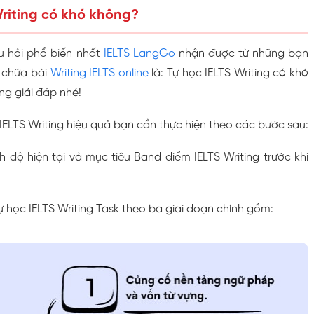
Writing có khó không?
u hỏi phổ biến nhất
IELTS LangGo
nhận được từ những bạn
 chữa bài
Writing IELTS online
là: Tự học IELTS Writing có khó
g giải đáp nhé!
 IELTS Writing hiệu quả bạn cần thực hiện theo các bước sau:
nh độ hiện tại và mục tiêu Band điểm IELTS Writing trước khi
 tự học IELTS Writing Task theo ba giai đoạn chính gồm: