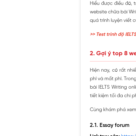
Hiểu được điều đó, t
website chữa bài Wri
quá trình luyện viết 
>>
Test trình độ IELT
2. Gợi ý top 8 w
Hiện nay, có rất nhi
phí và mất phí. Tron
bài IELTS Writing o
tiết kiệm tối đa chi ph
Cùng khám phá xem 
2.1. Essay forum