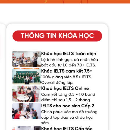
THÔNG TIN KHÓA HỌC
Khóa học IELTS Toàn diện
Lộ trình tinh gọn, cá nhân hóa
bắt đầu từ 1.0 đến 7.0+ IELTS.
Khóa IELTS cam kết 7.5+
100% giảng viên 8.5+ IELTS
Overall đứng lớp.
Khoá học IELTS Online
Cam kết tăng 0,5 - 1.0 band
điểm chỉ sau 1,5 - 2 tháng.
IELTS cho học sinh Cấp 2
Chinh phục ước mơ đỗ trường
cấp 3 top đầu và đi du học
sớm.
Khoá học IELTS Cấp tốc