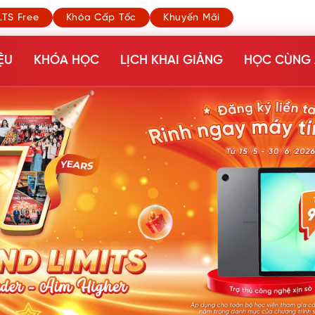
LTS Free
Khóa Cấp Tốc
Khuyến Mãi
ỆU
KHÓA HỌC
LỊCH KHAI GIẢNG
HỌC CÙNG 