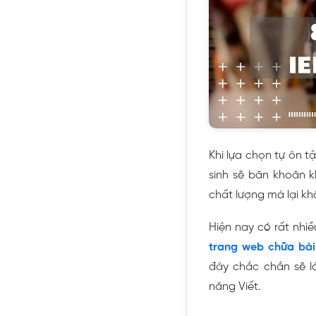
Khi lựa chọn tự ôn t
sinh sẽ băn khoăn k
chất lượng mà lại kh
Hiện nay có rất nhi
trang web chữa bài 
đây chắc chắn sẽ là
năng Viết.