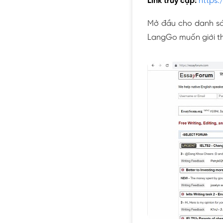
Link truy cập:
https:
Mở đầu cho danh sác
LangGo muốn giới thi