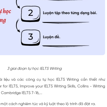
3 giai đoạn tự học IELTS Writing
ài liệu và các công cụ tự học IELTS Writing cần thiết như
r IELTS, Improve your IELTS Writing Skills, Collins - Writing
 Cambridge IELTS 7-16,...
 một cách nghiêm túc và kỷ luật theo lộ trình đã đặt ra.