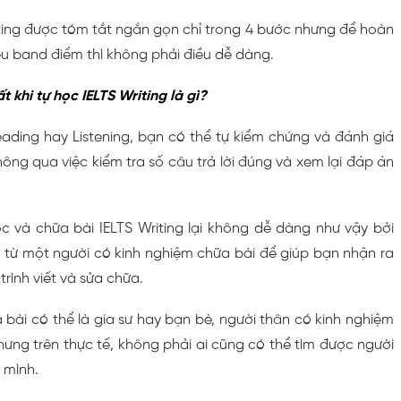
iting được tóm tắt ngắn gọn chỉ trong 4 bước nhưng để hoàn
êu band điểm thì không phải điều dễ dàng.
 khi tự học IELTS Writing là gì?
eading hay Listening, bạn có thể tự kiểm chứng và đánh giá
ông qua việc kiểm tra số câu trả lời đúng và xem lại đáp án
ọc và chữa bài IELTS Writing lại không dễ dàng như vậy bởi
 từ một người có kinh nghiệm chữa bài để giúp bạn nhận ra
 trình viết và sửa chữa.
bài có thể là gia sư hay bạn bè, người thân có kinh nghiệm
Nhưng trên thực tế, không phải ai cũng có thể tìm được người
 mình.