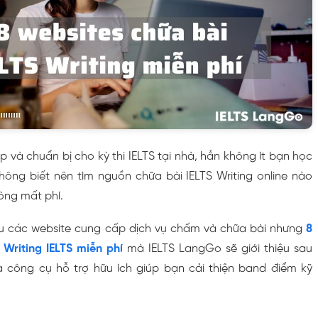
ập và chuẩn bị cho kỳ thi IELTS tại nhà, hẳn không ít bạn học
hông biết nên tìm nguồn chữa bài IELTS Writing online nào
ông mất phí.
ều các website cung cấp dịch vụ chấm và chữa bài nhưng
8
Writing IELTS miễn phí
mà IELTS LangGo sẽ giới thiệu sau
 công cụ hỗ trợ hữu ích giúp bạn cải thiện band điểm kỹ