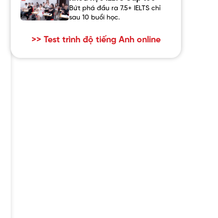
Bứt phá đầu ra 7.5+ IELTS chỉ
sau 10 buổi học.
>> Test trình độ tiếng Anh online