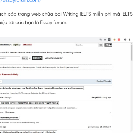
//essayforum.com/
h các trang web chữa bài Writing IELTS miễn phí mà IELTS
ệu tới các bạn là Essay forum.