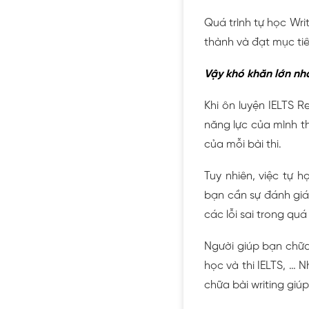
Quá trình tự học Wr
thành và đạt mục ti
Vậy khó khăn lớn nhất
Khi ôn luyện IELTS R
năng lực của mình th
của mỗi bài thi.
Tuy nhiên, việc tự h
bạn cần sự đánh giá
các lỗi sai trong quá
Người giúp bạn chữa 
học và thi IELTS, … 
chữa bài writing giúp