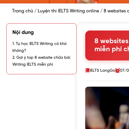
Trang chủ
/
Luyện thi IELTS Writing online
/
8 websites 
Nội dung
8 websites
1. Tự học IELTS Writing có khó
miễn phí c
không?
2. Gợi ý top 8 website chữa bài
Writing IELTS miễn phí
IELTS LangGo
07/0