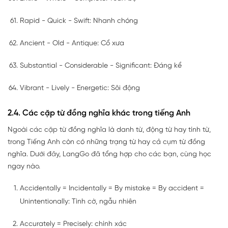
Rapid - Quick - Swift: Nhanh chóng
Ancient - Old - Antique: Cổ xưa
Substantial - Considerable - Significant: Đáng kể
Vibrant - Lively - Energetic: Sôi động
2.4. Các cặp từ đồng nghĩa khác trong tiếng Anh
Ngoài các cặp từ đồng nghĩa là danh từ, động từ hay tính từ,
trong Tiếng Anh còn có những trạng từ hay cả cụm từ đồng
nghĩa. Dưới đây, LangGo đã tổng hợp cho các bạn, cùng học
ngay nào.
Accidentally = Incidentally = By mistake = By accident =
Unintentionally: Tình cờ, ngẫu nhiên
Accurately = Precisely: chính xác