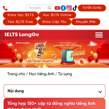
TUYỂN DỤNG
Tìm kiếm
Khóa Học IELTS
Học IELTS Online
Test IELTS Free
Khóa Cấp Tốc
Khuyến Mãi
Trang chủ
/
Học tiếng Anh
/
Từ vựng
Nội dung
1. Tổng quan về từ đồng nghĩa trong Tiếng Anh
2. 150+ cặp từ đồng nghĩa Tiếng Anh thông dụng nhất
Tổng hợp 150+ cặp từ đồng nghĩa tiếng Anh
3. 3 Websites tra từ đồng nghĩa Tiếng Anh nhanh nhất