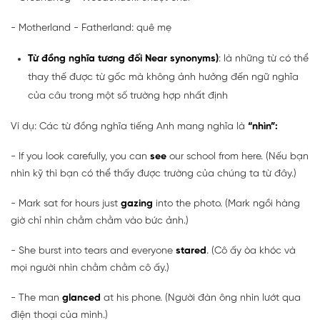
- Motherland - Fatherland: quê mẹ
Từ đồng nghĩa tương đối Near synonyms)
: là những từ có thể
thay thế được từ gốc mà không ảnh hưởng đến ngữ nghĩa
của câu trong một số trường hợp nhất định
Ví dụ: Các từ đồng nghĩa tiếng Anh mang nghĩa là
“nhìn”:
- If you look carefully, you can
see
our school from here. (Nếu bạn
nhìn kỹ thì bạn có thể thấy được trường của chúng ta từ đây.)
- Mark sat for hours just
gazing
into the photo. (Mark ngồi hàng
giờ chỉ nhìn chằm chằm vào bức ảnh.)
- She burst into tears and everyone
stared
. (Cô ấy òa khóc và
mọi người nhìn chằm chằm cô ấy.)
- The man
glanced
at his phone. (Người đàn ông nhìn lướt qua
điện thoại của mình.)