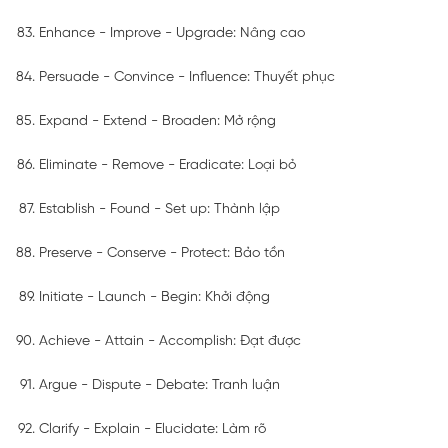
Enhance - Improve - Upgrade: Nâng cao
Persuade - Convince - Influence: Thuyết phục
Expand - Extend - Broaden: Mở rộng
Eliminate - Remove - Eradicate: Loại bỏ
Establish - Found - Set up: Thành lập
Preserve - Conserve - Protect: Bảo tồn
Initiate - Launch - Begin: Khởi động
Achieve - Attain - Accomplish: Đạt được
Argue - Dispute - Debate: Tranh luận
Clarify - Explain - Elucidate: Làm rõ