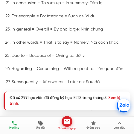
In conclusion = To sum up = In summary: Tóm lại
For example = For instance = Such as: Ví dụ
In general = Overall = By and large: Nhìn chung
In other words = That is to say = Namely: Nói cách khác
Due to = Because of = Owing to: Bởi vì
Regarding = Concerning = With respect to: Liên quan đến
Subsequently = Afterwards = Later on: Sau đó
Similarly = Likewise = In the same way: Tương tự
As well as = In addition to = Besides: Cũng như
In fact = Actually = In reality: Thực tế là
Hotline
Ưu đãi
Điểm cao
Lên đầu
Tư vấn ngay