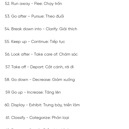
Run away - Flee: Chạy trốn
Go after – Pursue: Theo đuổi
Break down into - Clarify: Giải thích
Keep up - Continue: Tiếp tục
Look after - Take care of: Chăm sóc
Take off - Depart: Cất cánh, rời đi
Go down - Decrease: Giảm xuống
Go up - Increase: Tăng lên
Display - Exhibit: Trưng bày, triển lãm
Classify - Categorize: Phân loại