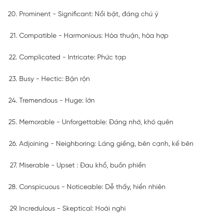
Prominent - Significant: Nổi bật, đáng chú ý
Compatible - Harmonious: Hòa thuận, hòa hợp
Complicated - Intricate: Phức tạp
Busy - Hectic: Bận rộn
Tremendous - Huge: lớn
Memorable - Unforgettable: Đáng nhớ, khó quên
Adjoining - Neighboring: Láng giềng, bên cạnh, kế bên
Miserable - Upset : Đau khổ, buồn phiền
Conspicuous - Noticeable: Dễ thấy, hiển nhiên
Incredulous - Skeptical: Hoài nghi