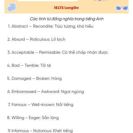
Các tính từ đồng nghĩa trong tiếng Anh
Abstract – Recondite: Trừu tượng, khó hiểu
Absurd – Ridiculous: Lố bịch
Acceptable – Permissible: Có thể chấp nhận được
Bad – Terrible: Tồi tệ
Damaged – Broken: Hỏng
Embarrassed – Awkward: Ngại ngùng
Famous – Well-known: Nổi tiếng
Willing - Eager: Sẵn lòng
Infamous - Notorious: Khét tiếng