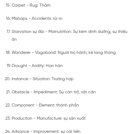
Carpet - Rug: Thảm
Mishaps - Accidents: rủi ro
Starvation sự đói - Malnutrition: Sự kém dinh dưỡng, sự thiếu
ăn
Wanderer - Vagabond: Người bộ hành, kẻ lang thang
Drought - Aridity: Hạn hán
Instance - Situation: Trường hợp
Obstacle - Impediment: Sự cản trở, vật cản
Component - Element: thành phần
Production - Manufacture: sự sản xuất
Advance - Improvement: sự cải tiến