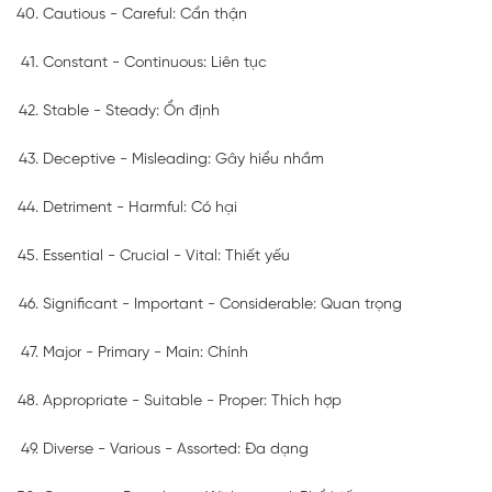
Cautious - Careful: Cẩn thận
Constant - Continuous: Liên tục
Stable - Steady: Ổn định
Deceptive - Misleading: Gây hiểu nhầm
Detriment - Harmful: Có hại
Essential - Crucial - Vital: Thiết yếu
Significant - Important - Considerable: Quan trọng
Major - Primary - Main: Chính
Appropriate - Suitable - Proper: Thích hợp
Diverse - Various - Assorted: Đa dạng