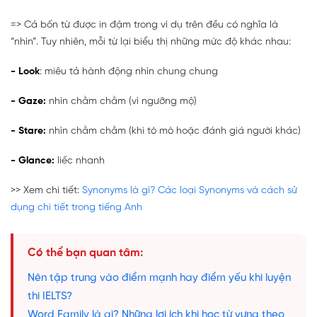
=> Cả bốn từ được in đậm trong ví dụ trên đều có nghĩa là
“nhìn”. Tuy nhiên, mỗi từ lại biểu thị những mức độ khác nhau:
- Look
: miêu tả hành động nhìn chung chung
- Gaze:
nhìn chằm chằm (vì ngưỡng mộ)
- Stare:
nhìn chằm chằm (khi tò mò hoặc đánh giá người khác)
- Glance:
liếc nhanh
>> Xem chi tiết:
Synonyms là gì? Các loại Synonyms và cách sử
dụng chi tiết trong tiếng Anh
Có thể bạn quan tâm:
Nên tập trung vào điểm mạnh hay điểm yếu khi luyện
thi IELTS?
Word Family là gì? Những lợi ích khi học từ vựng theo