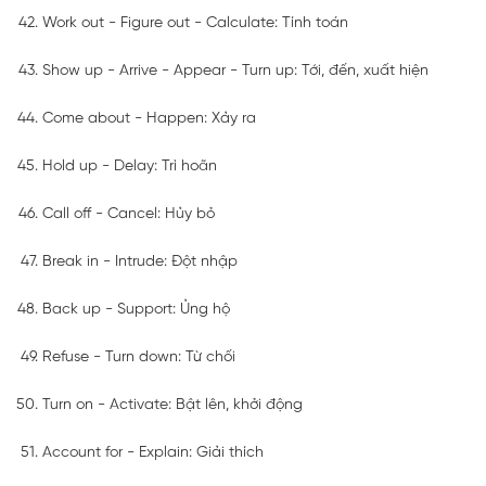
Work out - Figure out - Calculate: Tính toán
Show up - Arrive - Appear - Turn up: Tới, đến, xuất hiện
Come about - Happen: Xảy ra
Hold up - Delay: Trì hoãn
Call off - Cancel: Hủy bỏ
Break in - Intrude: Đột nhập
Back up - Support: Ủng hộ
Refuse - Turn down: Từ chối
Turn on - Activate: Bật lên, khởi động
Account for - Explain: Giải thích