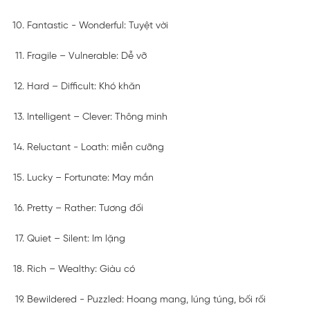
Fantastic - Wonderful: Tuyệt vời
Fragile – Vulnerable: Dễ vỡ
Hard – Difficult: Khó khăn
Intelligent – Clever: Thông minh
Reluctant - Loath: miễn cưỡng
Lucky – Fortunate: May mắn
Pretty – Rather: Tương đối
Quiet – Silent: Im lặng
Rich – Wealthy: Giàu có
Bewildered - Puzzled: Hoang mang, lúng túng, bối rối