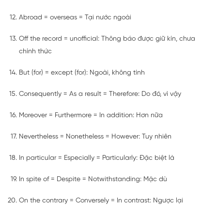
Abroad = overseas = Tại nước ngoài
Off the record = unofficial: Thông báo được giữ kín, chưa
chính thức
But (for) = except (for): Ngoài, không tính
Consequently = As a result = Therefore: Do đó, vì vậy
Moreover = Furthermore = In addition: Hơn nữa
Nevertheless = Nonetheless = However: Tuy nhiên
In particular = Especially = Particularly: Đặc biệt là
In spite of = Despite = Notwithstanding: Mặc dù
On the contrary = Conversely = In contrast: Ngược lại