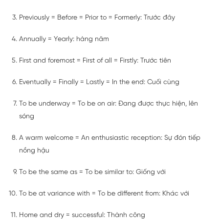
Previously = Before = Prior to = Formerly: Trước đây
Annually = Yearly: hàng năm
First and foremost = First of all = Firstly: Trước tiên
Eventually = Finally = Lastly = In the end: Cuối cùng
To be underway = To be on air: Đang được thực hiện, lên
sóng
A warm welcome = An enthusiastic reception: Sự đón tiếp
nồng hậu
To be the same as = To be similar to: Giống với
To be at variance with = To be different from: Khác với
Home and dry = successful: Thành công