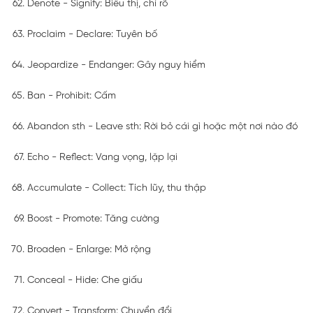
Denote - Signify: Biểu thị, chỉ rõ
Proclaim - Declare: Tuyên bố
Jeopardize - Endanger: Gây nguy hiểm
Ban - Prohibit: Cấm
Abandon sth - Leave sth: Rời bỏ cái gì hoặc một nơi nào đó
Echo - Reflect: Vang vọng, lặp lại
Accumulate - Collect: Tích lũy, thu thập
Boost - Promote: Tăng cường
Broaden - Enlarge: Mở rộng
Conceal - Hide: Che giấu
Convert - Transform: Chuyển đổi