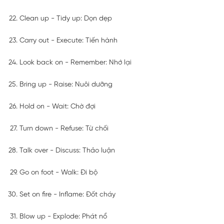
Clean up - Tidy up: Dọn dẹp
Carry out - Execute: Tiến hành
Look back on - Remember: Nhớ lại
Bring up - Raise: Nuôi dưỡng
Hold on - Wait: Chờ đợi
Turn down - Refuse: Từ chối
Talk over - Discuss: Thảo luận
Go on foot - Walk: Đi bộ
Set on fire - Inflame: Đốt cháy
Blow up - Explode: Phát nổ