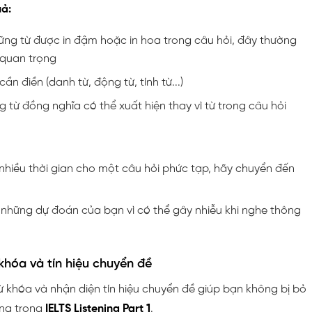
uả:
ững từ được in đậm hoặc in hoa trong câu hỏi, đây thường
 quan trọng
cần điền (danh từ, động từ, tính từ...)
từ đồng nghĩa có thể xuất hiện thay vì từ trong câu hỏi
hiều thời gian cho một câu hỏi phức tạp, hãy chuyển đến
y những dự đoán của bạn vì có thể gây nhiễu khi nghe thông
khóa và tín hiệu chuyển đề
ừ khóa và nhận diện tín hiệu chuyển đề giúp bạn không bị bỏ
ọng trong
IELTS Listening Part 1
.