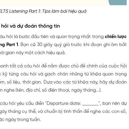
ELTS Listening Part 1: Tips làm bài hiệu quả
 hỏi và dự đoán thông tin
âu hỏi là bước đầu tiên và quan trọng nhất trong
chiến lược
ng Part 1
. Bạn có 30 giây quý giá trước khi đoạn ghi âm bắt
ời gian này một cách hiệu quả.
hanh tất cả câu hỏi để nắm được chủ đề chính của cuộc hội
ọc kỹ từng câu hỏi và gạch chân những từ khóa quan trọng
iểm, số liệu, thời gian. Dựa vào các từ khóa này, hãy dự đoán
n nghe (tên, địa chỉ, số điện thoại, ngày tháng...).
câu hỏi yêu cầu điền "Departure date: _______", bạn nên dự
ày tháng cụ thể, và chuẩn bị tinh thần để nghe các con số,
c ngày trong tuần.