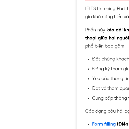
IELTS Listening Part 
giá khả năng hiểu và
Phần này
kéo dài k
thoại giữa hai ngườ
phổ biến bao gồm:
Đặt phòng khách
Đăng ký tham gia
Yêu cầu thông tin
Đặt vé tham quan 
Cung cấp thông t
Các dạng câu hỏi b
Form filling
(Điền