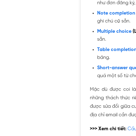
như đơn đăng ký, 
Note completion
ghi chú có sẵn.
Multiple choice
(
sẵn.
Table completio
bảng.
Short-answer que
quá một số từ ch
Mặc dù được coi là 
những thách thức ri
được sửa đổi giữa cuộ
địa chỉ email cần đượ
>>> Xem chi tiết:
Cấu 