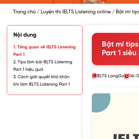
Trang chủ
/
Luyện thi IELTS Listening online
/
Bật mí tip
Nội dung
Bật mí tips
1. Tổng quan về IELTS Listening
Part 1 siêu
Part 1
2. Tips làm bài IELTS Listening
Part 1 hiệu quả
IELTS LangGo
06/0
3. Cách giải quyết khó khăn
khi làm IELTS Listening Part 1