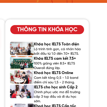
THÔNG TIN KHÓA HỌC
Khóa học IELTS Toàn diện
Lộ trình tinh gọn, cá nhân hóa
bắt đầu từ 1.0 đến 7.0+ IELTS.
Khóa IELTS cam kết 7.5+
100% giảng viên 8.5+ IELTS
Overall đứng lớp.
Khoá học IELTS Online
Cam kết tăng 0,5 - 1.0 band
điểm chỉ sau 1,5 - 2 tháng.
IELTS cho học sinh Cấp 2
Chinh phục ước mơ đỗ trường
cấp 3 top đầu và đi du học
sớm.
Khoá học IELTS Cấp tốc