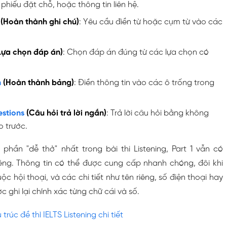
phiếu đặt chỗ, hoặc thông tin liên hệ.
(Hoàn thành ghi chú)
: Yêu cầu điền từ hoặc cụm từ vào các
Lựa chọn đáp án)
: Chọn đáp án đúng từ các lựa chọn có
n
(Hoàn thành bảng)
: Điền thông tin vào các ô trống trong
stions
(Câu hỏi trả lời ngắn)
: Trả lời câu hỏi bằng không
o trước.
phần "dễ thở" nhất trong bài thi Listening, Part 1 vẫn có
êng. Thông tin có thể được cung cấp nhanh chóng, đôi khi
c hội thoại, và các chi tiết như tên riêng, số điện thoại hay
c ghi lại chính xác từng chữ cái và số.
trúc đề thì IELTS Listening chi tiết