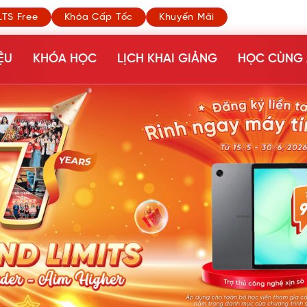
LTS Free
Khóa Cấp Tốc
Khuyến Mãi
ỆU
KHÓA HỌC
LỊCH KHAI GIẢNG
HỌC CÙNG 