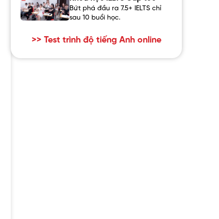
Bứt phá đầu ra 7.5+ IELTS chỉ
sau 10 buổi học.
>> Test trình độ tiếng Anh online