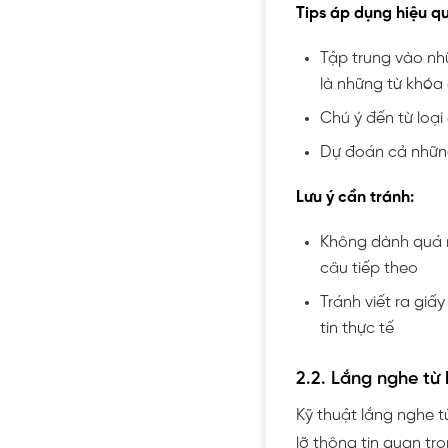
Tips áp dụng hiệu q
Tập trung vào nh
là những từ khóa
Chú ý đến từ loại 
Dự đoán cả những 
Lưu ý cần tránh:
Không dành quá n
câu tiếp theo
Tránh viết ra giấ
tin thực tế
2.2. Lắng nghe từ 
Kỹ thuật lắng nghe t
lỡ thông tin quan tr