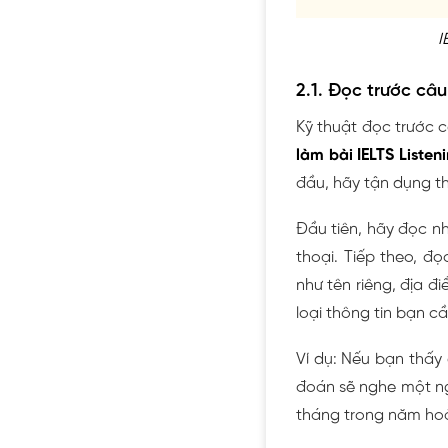
I
2.1. Đọc trước câu
Kỹ thuật đọc trước c
làm bài IELTS Listeni
đầu, hãy tận dụng th
Đầu tiên, hãy đọc n
thoại. Tiếp theo, đ
như tên riêng, địa đ
loại thông tin bạn cầ
Ví dụ: Nếu bạn thấy 
đoán sẽ nghe một ng
tháng trong năm hoặ